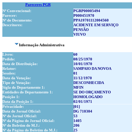
Pareceres PGR
Nº Convencional:
PGRP00005494
Parecer:
P000451970
Nº do Documento:
PPA19701112004560
Descritores:
ACIDENTE EM SERVIÇO
PENSÃO
VIUVO
Informação Administrativa
Livro:
60
Pedido:
08/25/1970
Data de Distribuição:
10/01/1970
Relator:
SAMPAIO DA NOVOA
Sessões:
01
Data da Votação:
11/12/1970
Tipo de Votação:
DESCONHECIDA
Sigla do Departamento 1:
MFIN
Entidades do Departamento 1:
SE DO ORÇAMENTO
Posição 1:
HOMOLOGADO
Data da Posição 1:
02/01/1971
Privacidade:
[01]
Data do Jornal Oficial:
DG 710304
Nº do Jornal Oficial:
53
Nº da Página do Jornal Oficial:
1405
Nº do Boletim do M.J.:
206
Nº da Página do Boletim do M.J.:
25