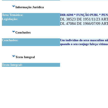
Informação Jurídica
Área Temática:
DIR ADM * FUNÇÃO PUBL * PEN
Legislação:
DL 38523 DE 1951/11/23 AR
DL 47084 DE 1966/07/09 AR
Conclusões
Conclusões:
Um individuo do sexo masculino nã
quando o seu conjuge faleça vitim
Texto Integral
Texto Integral: