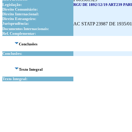
Legislação:
RGU DE 1892/12/19 ART239 PARU
Direito Comunitário:
Direito Internacional:
Direito Estrangeiro:
Jurisprudência:
AC STATP 23987 DE 1935/01
Documentos Internacionais:
Ref. Complementar:
Conclusões
Conclusões:
Texto Integral
Texto Integral: