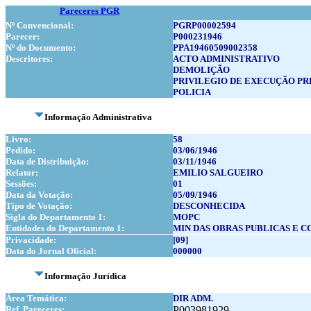
Pareceres PGR
Nº Convencional:
PGRP00002594
Parecer:
P000231946
Nº do Documento:
PPA19460509002358
Descritores:
ACTO ADMINISTRATIVO
DEMOLIÇÃO
PRIVILEGIO DE EXECUÇÃO PR
POLICIA
Informação Administrativa
Livro:
58
Pedido:
03/06/1946
Data de Distribuição:
03/11/1946
Relator:
EMILIO SALGUEIRO
Sessões:
01
Data da Votação:
05/09/1946
Tipo de Votação:
DESCONHECIDA
Sigla do Departamento 1:
MOPC
Entidades do Departamento 1:
MIN DAS OBRAS PUBLICAS E 
Privacidade:
[09]
Data do Jornal Oficial:
000000
Informação Jurídica
Área Temática:
DIR ADM.
Ref. Pareceres:
P003981929