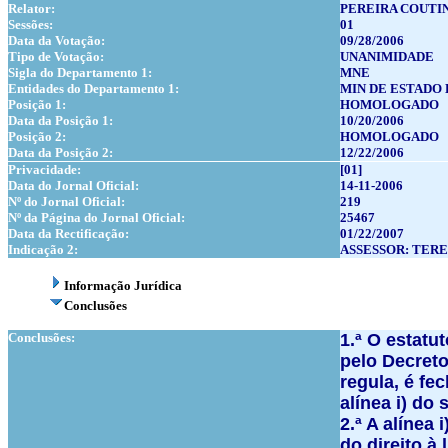
Relator:
PEREIRA COUTI
Sessões:
01
Data da Votação:
09/28/2006
Tipo de Votação:
UNANIMIDADE
Sigla do Departamento 1:
MNE
Entidades do Departamento 1:
MIN DE ESTADO
Posição 1:
HOMOLOGADO
Data da Posição 1:
10/20/2006
Posição 2:
HOMOLOGADO
Data da Posição 2:
12/22/2006
Privacidade:
[01]
Data do Jornal Oficial:
14-11-2006
Nº do Jornal Oficial:
219
Nº da Página do Jornal Oficial:
25467
Data da Rectificação:
01/22/2007
Indicação 2:
ASSESSOR: TERE
Informação Jurídica
Conclusões
Conclusões:
1.ª O estatu
pelo Decreto
regula, é fe
alínea i) do
2.ª A alínea
do direito 