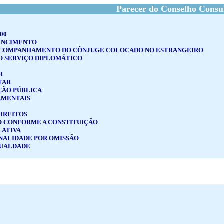
Parecer do Conselho Consu
00
ENCIMENTO
ACOMPANHAMENTO DO CÔNJUGE COLOCADO NO ESTRANGEIRO
O SERVIÇO DIPLOMÁTICO
R
TAR
ÇÃO PÚBLICA
AMENTAIS
DIREITOS
 CONFORME A CONSTITUIÇÃO
LATIVA
NALIDADE POR OMISSÃO
GUALDADE