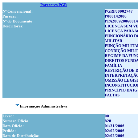
Pareceres PGR
Nº Convencional:
PGRP00002747
Parecer:
P000142006
Nº do Documento:
PPA280920060014
Descritores:
LICENÇA SEM V
LICENÇA PARA 
FUNCIONÁRIO D
MILITAR
FUNÇÃO MILITA
CONDIÇÃO MILI
REGIME DA FUN
DIREITOS FUND
FAMÍLIA
RESTRIÇÃO DE 
INTERPRETAÇÃO
OMISSÃO LEGIS
INCONSTITUCIO
PRINCÍPIO DA I
FALTAS
Informação Administrativa
Livro:
00
Numero Oficio:
828
Data Oficio:
01/31/2006
Pedido:
02/02/2006
Data de Distribuição:
02/02/2006