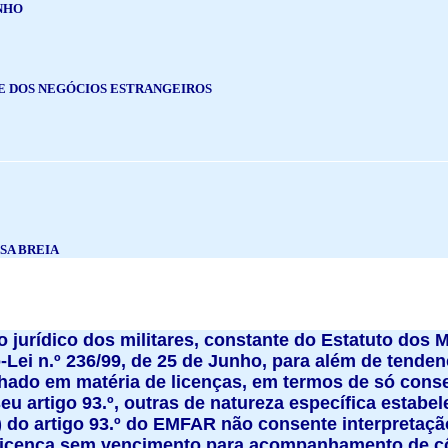
NHO
 E DOS NEGÓCIOS ESTRANGEIROS
SA BREIA
to jurídico dos militares, constante do Estatuto do
-Lei n.º 236/99, de 25 de Junho, para além de tenden
chado em matéria de licenças, em termos de só conse
 seu artigo 93.º, outras de natureza específica estabe
 i) do artigo 93.º do EMFAR não consente interpretaçã
à licença sem vencimento para acompanhamento de cô