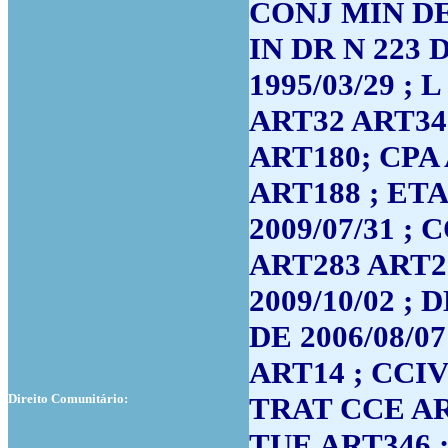
CONJ MIN DE
IN DR N 223 D
1995/03/29 ; 
ART32 ART34
ART180; CPA
ART188 ; ETA
2009/07/31 ;
ART283 ART28
2009/10/02 ; D
DE 2006/08/07
ART14 ; CCI
Direito Comunitário:
TRAT CCE A
TUE ART346 ;