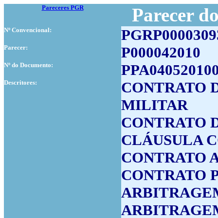
Pareceres PGR
Parecer d
Nº Convencional:
PGRP0000309
Parecer:
P000042010
Nº do Documento:
PPA04052010
Descritores:
CONTRATO D
MILITAR
CONTRATO 
CLÁUSULA 
CONTRATO 
CONTRATO 
ARBITRAGE
ARBITRAGE