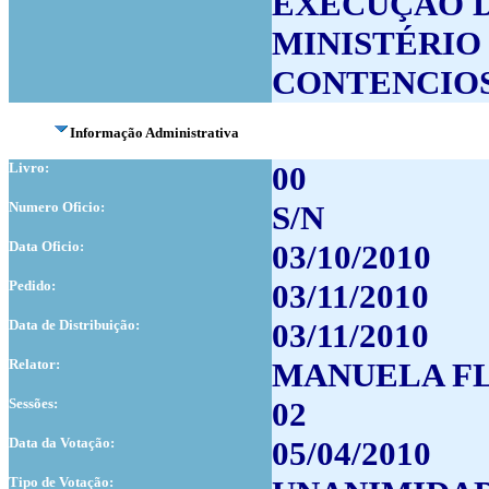
EXECUÇÃO D
MINISTÉRIO
CONTENCIOS
Informação Administrativa
Livro:
00
Numero Oficio:
S/N
Data Oficio:
03/10/2010
Pedido:
03/11/2010
Data de Distribuição:
03/11/2010
Relator:
MANUELA F
Sessões:
02
Data da Votação:
05/04/2010
Tipo de Votação: