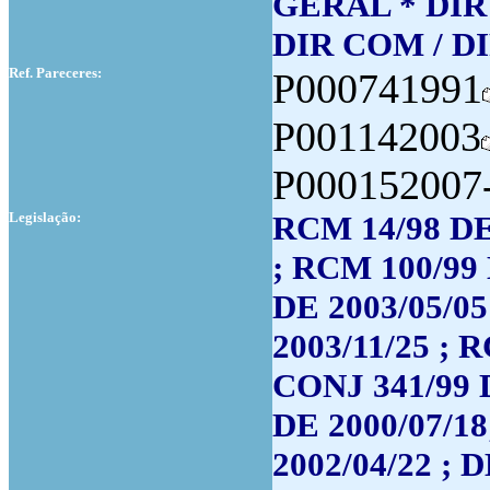
GERAL * DIR
DIR COM / D
Ref. Pareceres:
P000741991
P001142003
P000152007
Legislação:
RCM 14/98 DE
; RCM 100/99
DE 2003/05/0
2003/11/25 ; 
CONJ 341/99 
DE 2000/07/1
2002/04/22 ; 