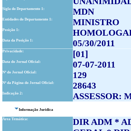
UNANIMIDAD
Sigla do Departamento 1:
MDN
Entidades do Departamento 1:
MINISTRO
Posição 1:
HOMOLOGA
Data da Posição 1:
05/30/2011
Privacidade:
[01]
Data do Jornal Oficial:
07-07-2011
Nº do Jornal Oficial:
129
Nº da Página do Jornal Oficial:
28643
Indicação 2:
ASSESSOR: 
Informação Jurídica
Área Temática:
DIR ADM * A