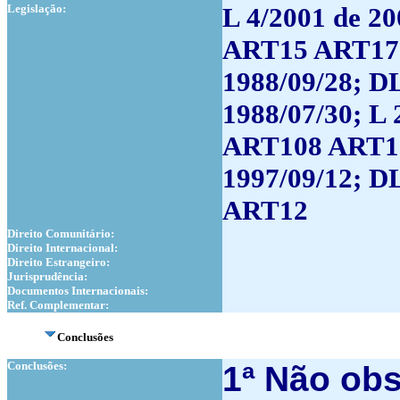
Legislação:
L 4/2001 de 
ART15 ART17 
1988/09/28; DL
1988/07/30; L
ART108 ART10
1997/09/12; D
ART12
Direito Comunitário:
Direito Internacional:
Direito Estrangeiro:
Jurisprudência:
Documentos Internacionais:
Ref. Complementar:
Conclusões
Conclusões:
1ª
Não obst