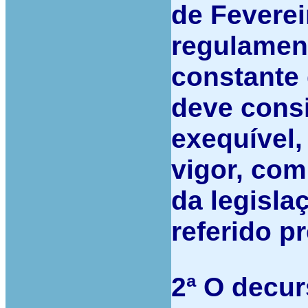
de Feverei
regulamen
constante 
deve cons
exequível,
vigor, co
da legisla
referido pr
2ª
O decurs