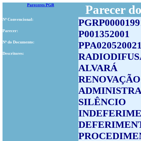
Pareceres PGR
Parecer d
Nº Convencional:
PGRP0000199
Parecer:
P001352001
Nº do Documento:
PPA02052002
Descritores:
RADIODIFU
ALVARÁ
RENOVAÇÃO
ADMINISTRA
SILÊNCIO
INDEFERIME
DEFERIMEN
PROCEDIME