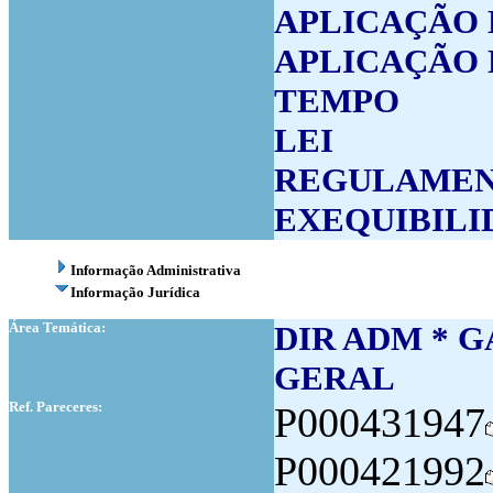
APLICAÇÃO 
APLICAÇÃO 
TEMPO
LEI
REGULAME
EXEQUIBILI
Informação Administrativa
Informação Jurídica
Área Temática:
DIR ADM * G
GERAL
Ref. Pareceres:
P000431947
P000421992