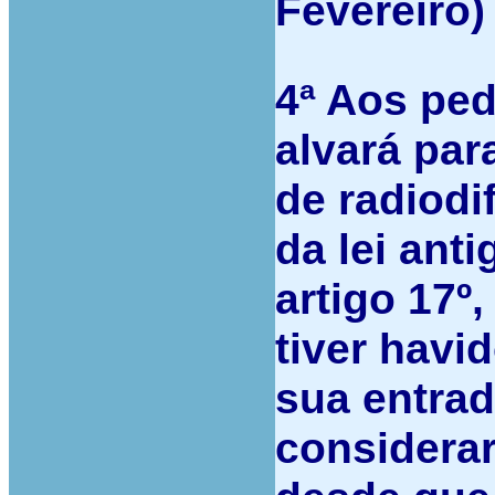
Fevereiro)
4ª
Aos ped
alvará par
de radiodi
da lei anti
artigo 17º,
tiver havi
sua entra
considerar