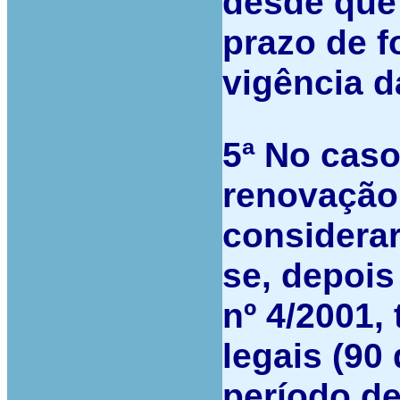
desde que
prazo de 
vigência d
5ª
No cas
renovação
considerar
se, depois
nº 4/2001,
legais (90
período de