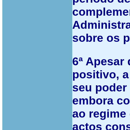
complemen
Administr
sobre os 
6ª
Apesar 
positivo, 
seu poder 
embora co
ao regime 
actos cons