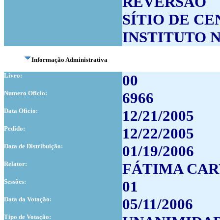
REVERSÃO
SÍTIO DE C
INSTITUTO 
Informação Administrativa
Livro:
00
Numero Oficio:
6966
Data Oficio:
12/21/2005
Pedido:
12/22/2005
Data de Distribuição:
01/19/2006
Relator:
FÁTIMA CA
Sessões:
01
Data da Votação:
05/11/2006
Tipo de Votação: