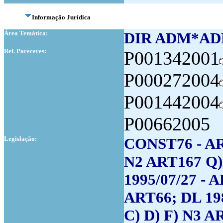
Informação Jurídica
Área Temática:
DIR ADM*AD
Ref. Pareceres:
P001342001
P000272004
P001442004
P00662005
Legislação:
CONST76 - ART
N2 ART167 Q)
1995/07/27 -
ART66; DL 198
C) D) F) N3 