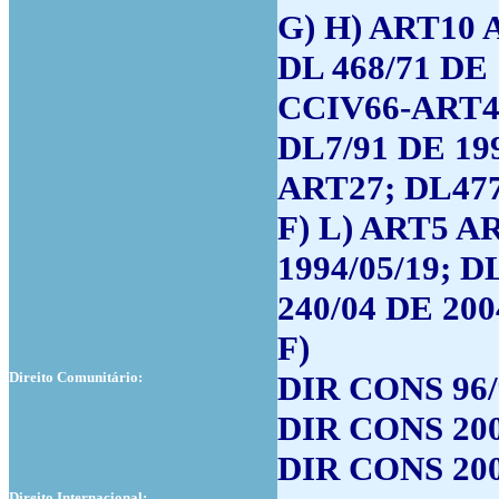
G) H) ART10 
DL 468/71 DE 
CCIV66-ART42
DL7/91 DE 199
ART27; DL477/
F) L) ART5 AR
1994/05/19; D
240/04 DE 200
F)
Direito Comunitário:
DIR CONS 96/
DIR CONS 200
DIR CONS 200
Direito Internacional: