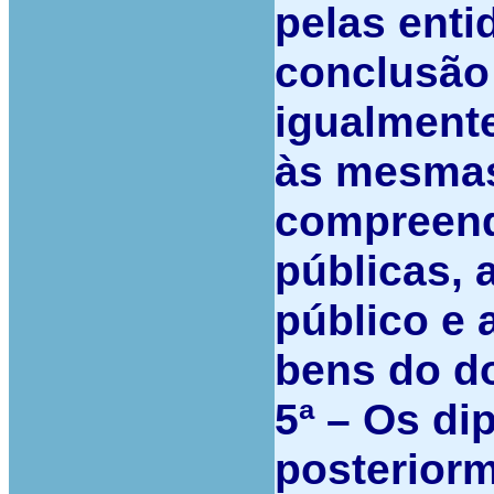
pelas enti
conclusão 
igualmente
às mesmas
compreendi
públicas, 
público e a
bens do d
5ª –
Os dip
posteriorm