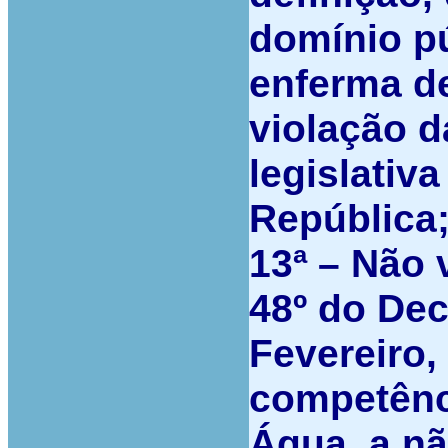
domínio p
enferma de
violação d
legislativ
República
13ª –
Não v
48º do Dec
Fevereiro
competênci
Água, a nã