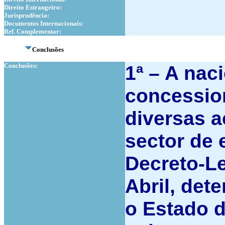
Direito Estrangeiro:
Jurisprudência:
Documentos Internacionais:
Ref. Complementar:
Conclusões
Conclusões:
1ª –
A naci
concessio
diversas a
sector de 
Decreto-Le
Abril, det
o Estado d