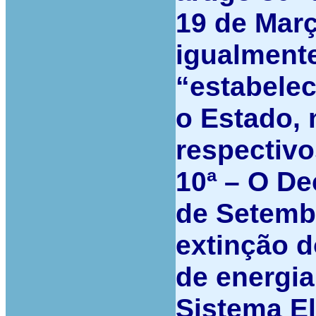
19 de Mar
igualmente
“estabele
o Estado, 
respectiv
10ª –
O Dec
de Setemb
extinção d
de energia
Sistema El