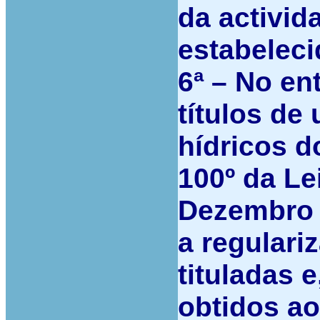
da activid
estabeleci
6ª –
No ent
títulos de
hídricos d
100º da Le
Dezembro (
a regulari
tituladas e
obtidos ao