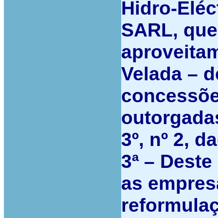
Hidro-Eléc
SARL, que
aproveitam
Velada – 
concessõe
outorgadas
3º, nº 2, d
3ª –
Deste 
as empres
reformula