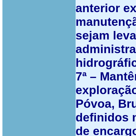
anterior e
manutençã
sejam lev
administr
hidrográfi
7ª –
Mantê
exploraçã
Póvoa, Bru
definidos 
de encarg