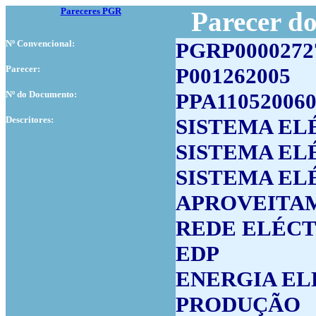
Pareceres PGR
Parecer d
Nº Convencional:
PGRP0000272
Parecer:
P001262005
Nº do Documento:
PPA110520060
Descritores:
SISTEMA EL
SISTEMA EL
SISTEMA EL
APROVEITA
REDE ELÉCT
EDP
ENERGIA EL
PRODUÇÃO