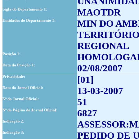
UNANIMIDA
Sigla do Departamento 1:
MAOTDR
Entidades do Departamento 1:
MIN DO AMB
TERRITÓRIO
REGIONAL
Posição 1:
HOMOLOGA
Data da Posição 1:
02/08/2007
Privacidade:
[01]
Data do Jornal Oficial:
13-03-2007
Nº do Jornal Oficial:
51
Nº da Página do Jornal Oficial:
6827
Indicação 2:
ASSESSOR:M
Indicação 3:
PEDIDO DE UR