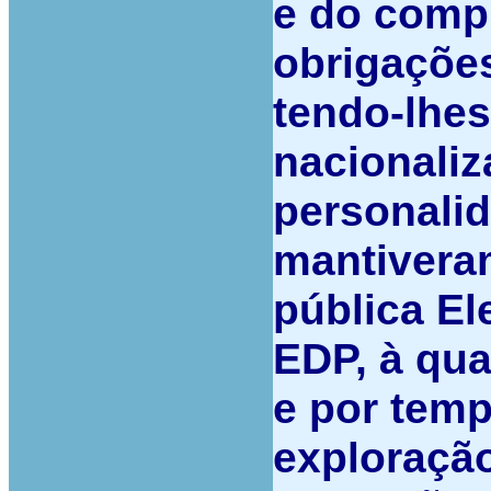
e do compl
obrigações
tendo-lhe
nacionaliz
personalid
mantivera
pública El
EDP, à qua
e por temp
exploração