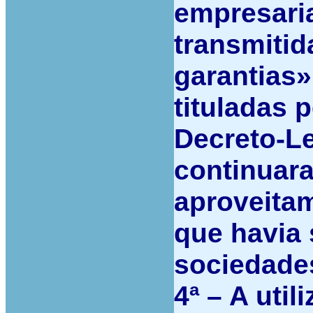
empresaria
transmitid
garantias»
tituladas 
Decreto-Le
continuar
aproveita
que havia 
sociedade
4ª –
A util