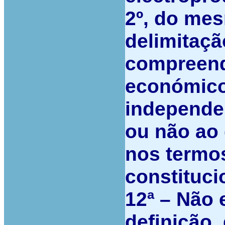
2º, do mes
delimitaçã
compreend
económico
independe
ou não ao 
nos termo
constituci
12ª –
Não 
definição,