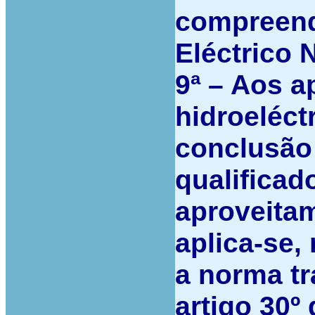
compreend
Eléctrico 
9ª –
Aos ap
hidroeléct
conclusão 
qualifica
aproveitam
aplica-se,
a norma tr
artigo 30º 