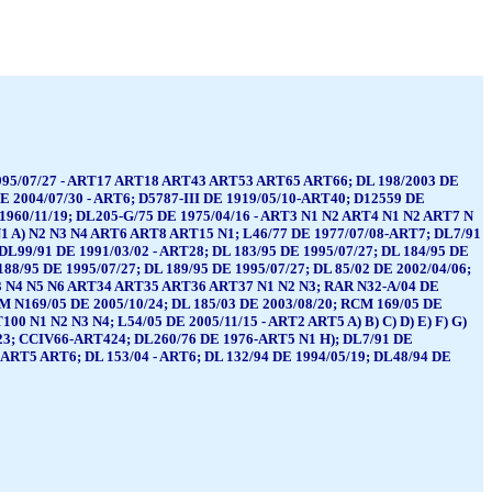
 1995/07/27 - ART17 ART18 ART43 ART53 ART65 ART66; DL 198/2003 DE
DE 2004/07/30 - ART6; D5787-III DE 1919/05/10-ART40; D12559 DE
1960/11/19; DL205-G/75 DE 1975/04/16 - ART3 N1 N2 ART4 N1 N2 ART7 N
N1 A) N2 N3 N4 ART6 ART8 ART15 N1; L46/77 DE 1977/07/08-ART7; DL7/91
DL99/91 DE 1991/03/02 - ART28; DL 183/95 DE 1995/07/27; DL 184/95 DE
188/95 DE 1995/07/27; DL 189/95 DE 1995/07/27; DL 85/02 DE 2002/04/06;
 N3 N4 N5 N6 ART34 ART35 ART36 ART37 N1 N2 N3; RAR N32-A/04 DE
CM N169/05 DE 2005/10/24; DL 185/03 DE 2003/08/20; RCM 169/05 DE
 N1 N2 N3 N4; L54/05 DE 2005/11/15 - ART2 ART5 A) B) C) D) E) F) G)
23; CCIV66-ART424; DL260/76 DE 1976-ART5 N1 H); DL7/91 DE
L) ART5 ART6; DL 153/04 - ART6; DL 132/94 DE 1994/05/19; DL48/94 DE