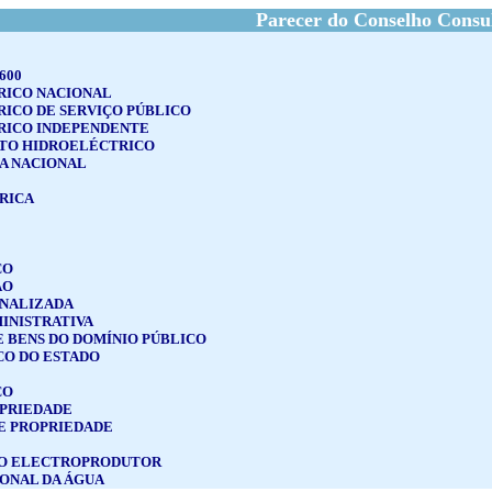
Parecer do Conselho Consu
600
RICO NACIONAL
RICO DE SERVIÇO PÚBLICO
RICO INDEPENDENTE
TO HIDROELÉCTRICO
A NACIONAL
RICA
CO
ÃO
ONALIZADA
INISTRATIVA
 BENS DO DOMÍNIO PÚBLICO
CO DO ESTADO
CO
OPRIEDADE
E PROPRIEDADE
RO ELECTROPRODUTOR
IONAL DA ÁGUA