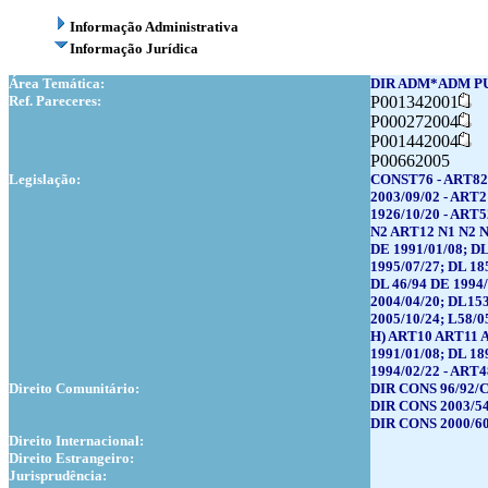
Informação Administrativa
Informação Jurídica
Área Temática:
DIR ADM*ADM PU
Ref. Pareceres:
P001342001
P000272004
P001442004
P00662005
Legislação:
CONST76 - ART82 
2003/09/02 - ART2
1926/10/20 - ART
N2 ART12 N1 N2 N
DE 1991/01/08; DL
1995/07/27; DL 18
DL 46/94 DE 1994
2004/04/20; DL15
2005/10/24; L58/
H) ART10 ART11 A
1991/01/08; DL 18
1994/02/22 - ART48
Direito Comunitário:
DIR CONS 96/92/C
DIR CONS 2003/54
DIR CONS 2000/60
Direito Internacional:
Direito Estrangeiro:
Jurisprudência: