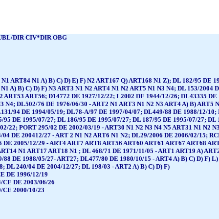
BL/DIR CIV*DIR OBG
N1 ART84 N1 A) B) C) D) E) F) N2 ART167 Q) ART168 N1 Z); DL 182/95 DE
 N1 A) B) C) D) F) N3 ART3 N1 N2 ART4 N1 N2 ART5 N1 N3 N4; DL 153/2004 
52 ART53 ART56; D14772 DE 1927/12/22; L2002 DE 1944/12/26; DL43335 DE 
3 N4; DL502/76 DE 1976/06/30 - ART2 N1 ART3 N1 N2 N3 ART4 A) B) ART5 
131/94 DE 1994/05/19; DL78-A/97 DE 1997/04/07; DL449/88 DE 1988/12/10; 
5/95 DE 1995/07/27; DL 186/95 DE 1995/07/27; DL 187/95 DE 1995/07/27; DL 
/02/22; PORT 295/02 DE 2002/03/19 - ART30 N1 N2 N3 N4 N5 ART31 N1 N2
3/04 DE 200412/27 - ART 2 N1 N2 ART6 N1 N2; DL29/2006 DE 2006/02/15; R
05 DE 2005/12/29 - ART4 ART7 ART8 ART56 ART60 ART61 ART67 ART68 ART100
RT14 N1 ART17 ART18 N1 ; DL 468/71 DE 1971/11/05 - ART1 ART19 A) ART
9/88 DE 1988/05/27- ART27; DL477/80 DE 1980/10/15 - ART4 A) B) C) D) F) 
; DL 240/04 DE 2004/12/27; DL 198/03 - ART2 A) B) C) D) F)
E DE 1996/12/19
/CE DE 2003/06/26
/CE 2000/10/23