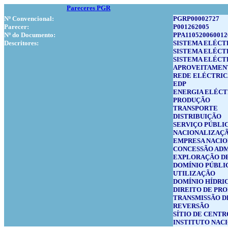
Pareceres PGR
Nº Convencional:
PGRP00002727
Parecer:
P001262005
Nº do Documento:
PPA110520060012
Descritores:
SISTEMA ELÉCT
SISTEMA ELÉCT
SISTEMA ELÉCT
APROVEITAMEN
REDE ELÉCTRIC
EDP
ENERGIA ELÉCT
PRODUÇÃO
TRANSPORTE
DISTRIBUIÇÃO
SERVIÇO PÚBLI
NACIONALIZAÇ
EMPRESA NACI
CONCESSÃO ADM
EXPLORAÇÃO DE
DOMÍNIO PÚBLI
UTILIZAÇÃO
DOMÍNIO HÍDRI
DIREITO DE PR
TRANSMISSÃO D
REVERSÃO
SÍTIO DE CENT
INSTITUTO NAC