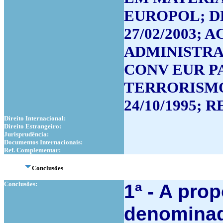
EUROPOL; DE
27/02/2003;
ADMINISTRAÇ
CONV EUR P
TERRORISMO;
24/10/1995; R
Direito Internacional:
Direito Estrangeiro:
Jurisprudência:
Documentos Internacionais:
Ref. Complementar:
Conclusões
Conclusões:
1ª - A pro
denominad