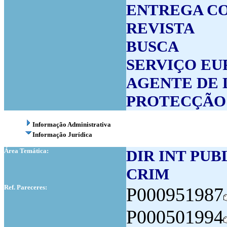
ENTREGA C
REVISTA
BUSCA
SERVIÇO EU
AGENTE DE 
PROTECÇÃO
Informação Administrativa
Informação Jurídica
Área Temática:
DIR INT PU
CRIM
Ref. Pareceres:
P000951987
P000501994