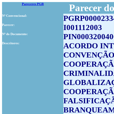
Pareceres PGR
Parecer d
Nº Convencional:
PGRP0000233
Parecer:
I001112003
Nº do Documento:
PIN000320040
Descritores:
ACORDO IN
CONVENÇÃO
COOPERAÇÃ
CRIMINALI
GLOBALIZA
COOPERAÇÃO
FALSIFICAÇ
BRANQUEAME