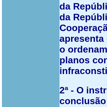
da Repúbli
da Repúbl
Cooperação
apresenta
o ordenam
planos con
infraconst
2ª - O ins
conclusão 