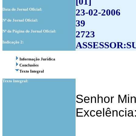
[01]
Data do Jornal Oficial:
23-02-2006
Nº do Jornal Oficial:
39
Nº da Página do Jornal Oficial:
2723
Indicação 2:
ASSESSOR:S
Informação Jurídica
Conclusões
Texto Integral
Texto Integral:
Senhor Mini
Excelência