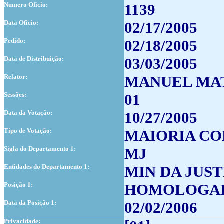
Numero Oficio:
1139
Data Oficio:
02/17/2005
Pedido:
02/18/2005
Data de Distribuição:
03/03/2005
Relator:
MANUEL MA
Sessões:
01
Data da Votação:
10/27/2005
Tipo de Votação:
MAIORIA CO
Sigla do Departamento 1:
MJ
Entidades do Departamento 1:
MIN DA JUST
Posição 1:
HOMOLOGA
Data da Posição 1:
02/02/2006
Privacidade: