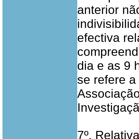
anterior nã
indivisibil
efectiva re
compreendi
dia e as 9 
se refere a
Associação
Investigaçã
7º. Relati