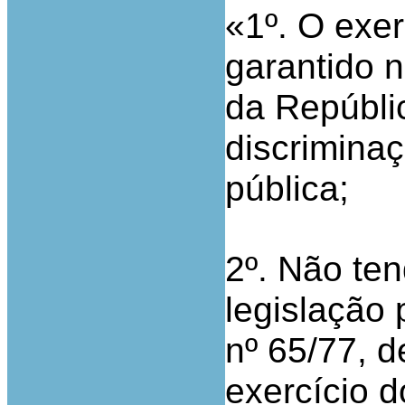
«1º. O exer
garantido n
da Repúbli
discrimina
pública;
2º. Não ten
legislação 
nº 65/77, d
exercício d