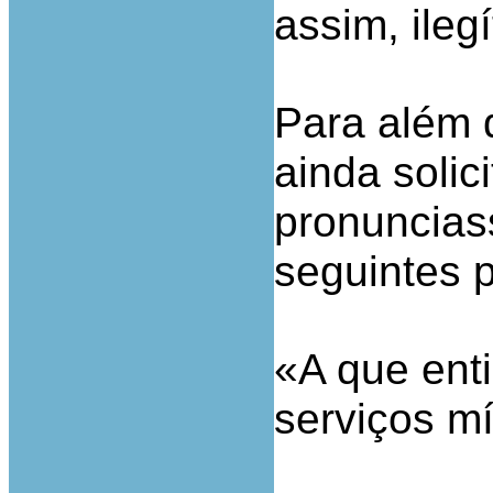
assim, ileg
Para além 
ainda solic
pronuncias
seguintes 
«A que ent
serviços m