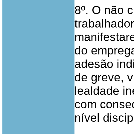
8º. O não 
trabalhado
manifestar
do emprega
adesão indi
de greve, v
lealdade in
com conseq
nível discip