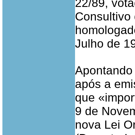
22/89, vot
Consultivo
homologado
Julho de 1
Apontando 
após a emi
que «impor
9 de Novem
nova Lei Or