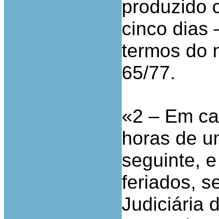
produzido c
cinco dias 
termos do n
65/77.
«2 – Em ca
horas de u
seguinte, 
feriados, s
Judiciária 