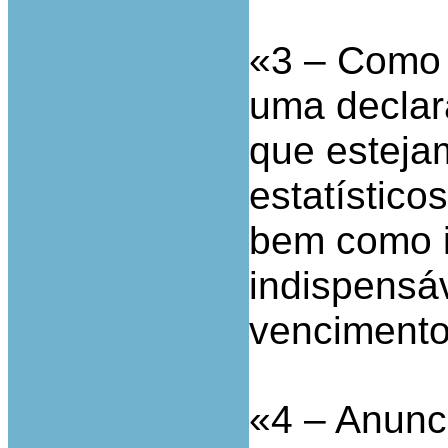
«3 – Como l
uma declar
que esteja
estatístico
bem como i
indispensá
vencimento
«4 – Anunc