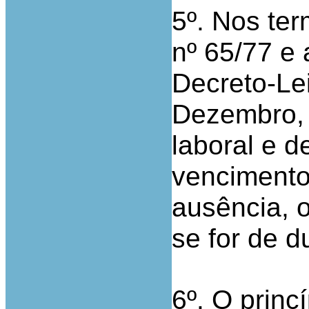
5º. Nos ter
nº 65/77 e 
Decreto-Lei
Dezembro, 
laboral e d
vencimento
ausência, o
se for de d
6º. O princ