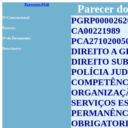
Pareceres PGR
Parecer d
Nº Convencional:
PGRP0000262
Parecer:
CA00221989
Nº do Documento:
PCA27102005
Descritores:
DIREITO A 
DIREITO SU
POLÍCIA JUD
COMPETÊNC
ORGANIZAÇ
SERVIÇOS E
PERMANÊNCI
OBRIGATORI