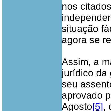
nos citado
independen
situação f
agora se r
Assim, a ma
jurídico d
seu assent
aprovado p
Agosto
[5]
,