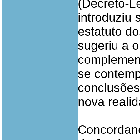
(Decreto-L
introduziu 
estatuto do
sugeriu a 
complemen
se contemp
conclusões
nova realid
Concordand