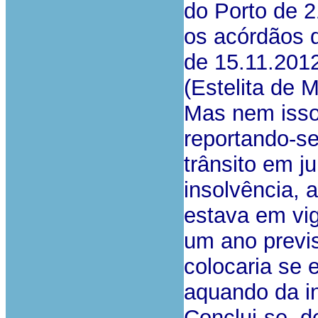
do Porto de 2
os acórdãos 
de 15.11.201
(Estelita de 
Mas nem isso
reportando-se
trânsito em j
insolvência, 
estava em vig
um ano previs
colocaria se 
aquando da i
Conclui-se, 