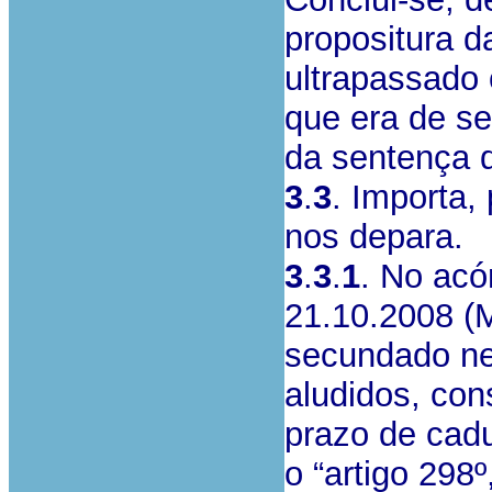
propositura d
ultrapassado 
que era de se
da sentença d
3
.
3
. Importa,
nos depara.
3
.
3
.
1
. No acó
21.10.2008 (M
secundado ne
aludidos, co
prazo de cadu
o “artigo 298