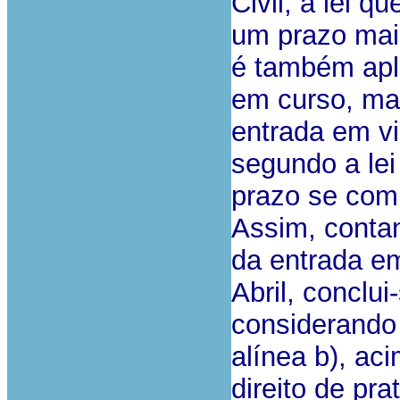
Civil, a lei q
um prazo mais
é também apli
em curso, mas
entrada em vi
segundo a lei
prazo se comp
Assim, conta
da entrada em
Abril, conclu
considerando 
alínea b), ac
direito de pra