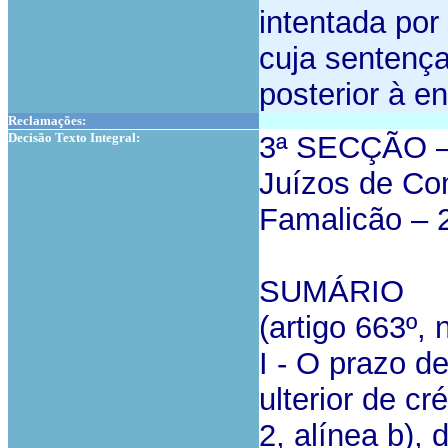
intentada por
cuja sentença
posterior à e
Reclamações:
Decisão Texto Integral:
3ª SECÇÃO –
Juízos de Co
Famalicão – 2
SUMÁRIO
(artigo 663º, 
I - O prazo d
ulterior de cr
2, alínea b),