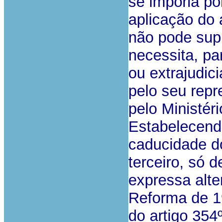
se imporia por
aplicação do 
não pode supri
necessita, par
ou extrajudic
pelo seu repr
pelo Ministéri
Estabelecend
caducidade d
terceiro, só 
expressa alte
Reforma de 1
do artigo 35