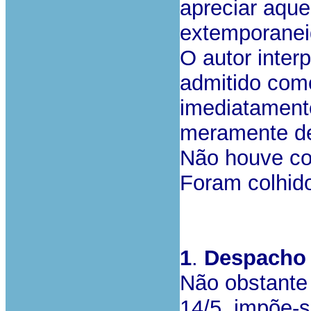
apreciar aque
extemporanei
O autor inter
admitido com
imediatamente
meramente de
Não houve co
Foram colhido
1
.
Despacho 
Não obstante
14/5, impõe-s