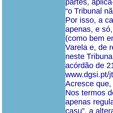
partes, aplica
“o Tribunal nã
Por isso, a c
apenas, e só,
(como bem en
Varela e, de 
neste Tribuna
acórdão de 2
www.dgsi.pt/jt
Acresce que, 
Nos termos do 
apenas regula
casu”, a alte