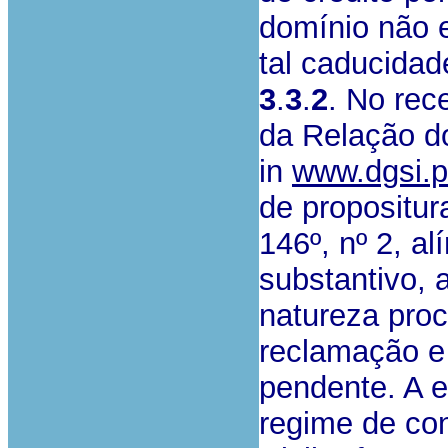
domínio não e
tal caducidad
3
.
3
.
2
. No rec
da Relação do
in
www.dgsi.p
de propositur
146º, nº 2, a
substantivo, 
natureza proc
reclamação e 
pendente. A e
regime de co