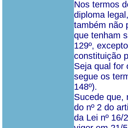
Nos termos d
diploma legal,
também não p
que tenham si
129º, excepto
constituição 
Seja qual for
segue os term
148º).
Sucede que, n
do nº 2 do art
da Lei nº 16/
vigor em 21/