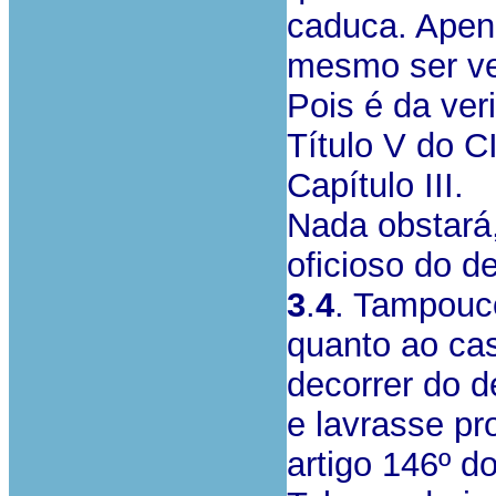
caduca. Apena
mesmo ser ver
Pois é da ver
Título V do CI
Capítulo III.
Nada obstará
oficioso do d
3
.
4
. Tampouco
quanto ao cas
decorrer do 
e lavrasse pr
artigo 146º d