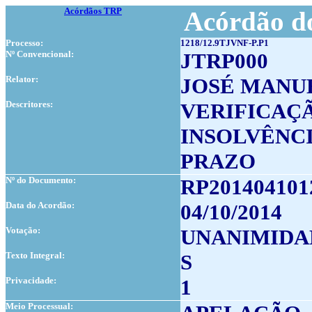
Acórdãos TRP
Acórdão do
Processo:
1218/12.9TJVNF-P.P1
Nº Convencional:
JTRP000
Relator:
JOSÉ MANU
Descritores:
VERIFICAÇ
INSOLVÊNC
PRAZO
Nº do Documento:
RP201404101
Data do Acordão:
04/10/2014
Votação:
UNANIMIDA
Texto Integral:
S
Privacidade:
1
Meio Processual: