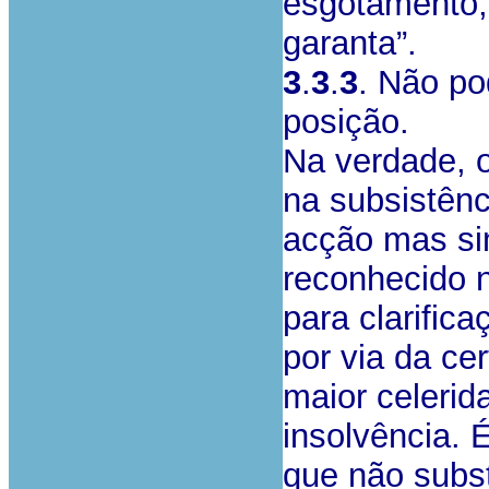
esgotamento, 
garanta”.
3
.
3
.
3
. Não po
posição.
Na verdade, 
na subsistênc
acção mas si
reconhecido n
para clarific
por via da ce
maior celerid
insolvência. É
que não subst