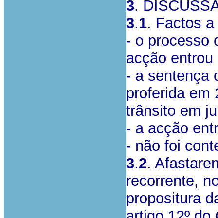
3
. DISCUSS
3
.
1
. Factos a
- o processo 
acção entrou
- a sentença 
proferida em 
trânsito em j
- a acção ent
- não foi cont
3
.
2
. Afastare
recorrente, n
propositura d
artigo 12º do 