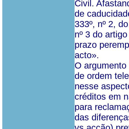
Civil. Afasta
de caducidade
333º, nº 2, d
nº 3 do artig
prazo perempt
acto».
O argumento e
de ordem tele
nesse aspecto
créditos em n
para reclamaç
das diferenç
vs acção) pre