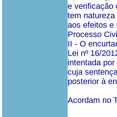
e verificação
tem natureza 
aos efeitos e
Processo Civi
II - O encurt
Lei nº 16/2012
intentada por
cuja sentença
posterior à e
Acordam no T