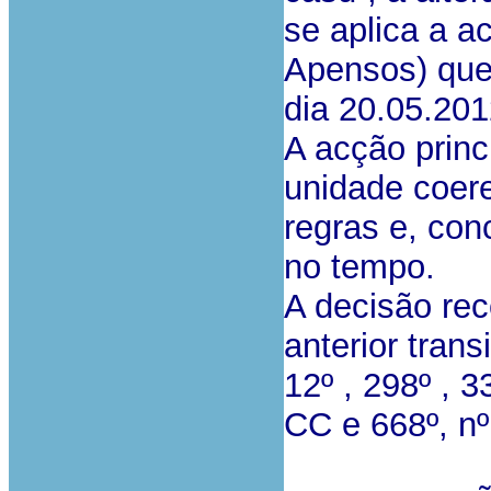
se aplica a a
Apensos) que 
dia 20.05.201
A acção prin
unidade coere
regras e, con
no tempo.
A decisão rec
anterior trans
12º , 298º , 3
CC e 668º, nº