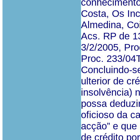
conhecimento 
Costa, Os Inc
Almedina, Coi
Acs. RP de 1
3/2/2005, Pro
Proc. 233/04
Concluindo-se
ulterior de c
insolvência) 
possa deduzir
oficioso da c
acção” e que
de crédito po