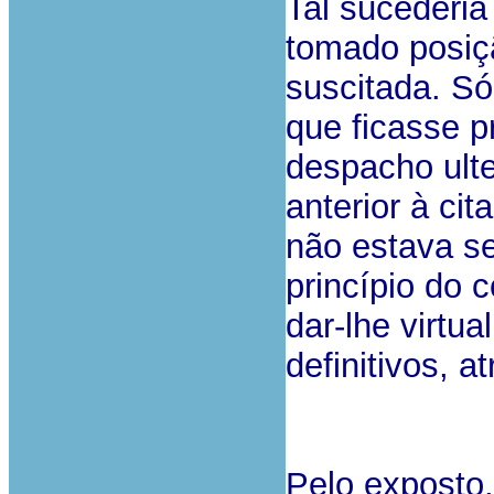
Tal sucederia
tomado posiç
suscitada. S
que ficasse p
despacho ulter
anterior à cit
não estava se
princípio do c
dar-lhe virtu
definitivos, a
Pelo exposto,