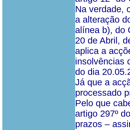
Na verdade, c
a alteração do
alínea b), do
20 de Abril, 
aplica a acçõ
insolvências 
do dia 20.05.
Já que a acç
processado pr
Pelo que cabe
artigo 297º do
prazos – ass