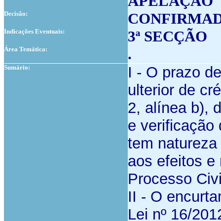
APELAÇÃO
Decisão:
CONFIRMA
Indicações Eventuais:
3ª SECÇÃO
Área Temática:
.
Sumário:
I - O prazo d
ulterior de cr
2, alínea b),
e verificação
tem natureza 
aos efeitos e
Processo Civi
II - O encurt
Lei nº 16/2012