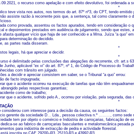
.09.2021, o recurso como apelação e com efeito devolutivo, foi ordenada a s
*
lico teve vista nos autos, nos termos do art. 87º nº3, do CPT, tendo emitido
 não assiste razão à recorrente pois que, a sentença, tal como claramente o d
icioso.
ada como provada, assentou os factos apurados, tendo em consideração o que f
cal e depoimentos prestados em audiência de julgamento, sendo que estes, 
ue afasta qualquer vício que haja de ser conhecido e a Mma. Juíza “a quo” 
l para determinação do decidido.
te, as partes nada disseram.
*
tos legais, há que apreciar e decidir.
*
urso é delimitado pelas conclusões das alegações do recorrente, cfr. art.s 63
de Junho, aplicável “ex vi” do art. 87º, nº 1, do Código de Processo do Trab
hecidas com trânsito em julgado.
es a decidir e apreciar consistem em saber, se o Tribunal “a quo” errou:
são de facto impugnada;
erar que o acidente ocorreu na execução de tarefas que não têm enquadramen
 abrangido pelas respectivas garantias;
o acidente como de trabalho;
rar que o acidente, sofrido pelo A., ocorreu por violação, pela segurada, das 
*
NTAÇÃO
o
considerou com interesse para a decisão da causa, os seguintes factos:
sócio gerente da sociedade D… Lda., pessoa colectiva n.º ………, como sede
ociedade tem por objeto o comércio e Indústria de carroçarias, fabricação d
dedica-se ao fabrico de carroçarias basculantes e metalomecânica pesada p
mentos para indústria de extracção de pedra e actividade florestal.
 está inscrita no CAE 29200–R3, 25110-R3 e 43992-R3,