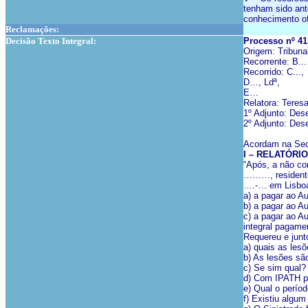
tenham sido ant
conhecimento of
Reclamações:
Decisão Texto Integral:
Processo nº 4
Origem: Tribuna
Recorrente: B...
Recorrido: C...,
D…, Ldª,
E…
Relatora: Teres
1º Adjunto: Des
2º Adjunto: Des
Acordam na Secç
I – RELATÓRI
“Após, a não co
………, residente 
….-… em Lisboa,
a) a pagar ao Au
b) a pagar ao Au
c) a pagar ao A
integral pagame
Requereu e junt
a) quais as les
b) As lesões sã
c) Se sim qual?
d) Com IPATH pa
e) Qual o perío
f) Existiu algum