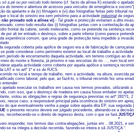
as
só a pé ou por veículo todo terreno
(cf. facto da alínea K) estando o apelado,
eza do terreno e abertura de acessos para veículos de emergência e socorro”
o da apelante e da (v) filmagem e (vi) das fotografias feitas pelo tribunal 
ue o local do sinistro era
sem préstimo para a actividade
industrial
da segur
o
não provado sob a alínea vi)
-
Tal grade e protecção evitariam a dita inva
rovado, como tudo resulta das (i) fotografias juntas com a contestação da a
vidro frontal da cabine, sendo irrelevante, como se pretende na sentença recorr
de por ali ter entrado o destroço, sobre a parte inferior (como parece pretend
 da experiência comum, que uma grade de protecção teria impedido a invasão
elado.
da segurada coberta pela apólice de seguro era a de fabricação de carroçaria
 se pode considerar como perímetro exterior ao local de trabalho a activida
 em período de encerramento daquela actividade, em terreno contíguo ao do e
o meio do monte e floresta, já próximo e nas encostas do rio …, num local er
siderar aquela actividade como coberta por aquela apólice a sentença recorri
 da LAT e no artº 1º e ss do RJCS.
ocorrido no local e tempo de trabalho, nem a actividade, na altura, exercida 
lificado como laboral, pelo que, ao fazê-lo, o tribunal recorrido fez uma errad
 entender:
o apelado executar os trabalhos em causa nos termos provados, utilizando a 
indo, com isso, que o destroço de madeira em causa fosse embater no apelado
ante, violou as obrigações e regras de segurança previstas no artº 281º/1, 2 e
pois, nesse caso, a responsável principal pela ocorrência do sinistro em apr
esso do que eventualmente venha a pagar sobre aquela dita EP, sua segurada (
QUE
o presente recurso deverá ser julgado procedente, alterando-se a decisã
s, reconhecendo-se o direito de regresso desta, com o que se fará
JUSTIÇA
*
 veio responder, nos termos das contra-alegações, juntas em ...08.2021, e s
do-se na íntegra a decisão recorrida, fazendo-se inteira e sã JUSTIÇA.”.
*