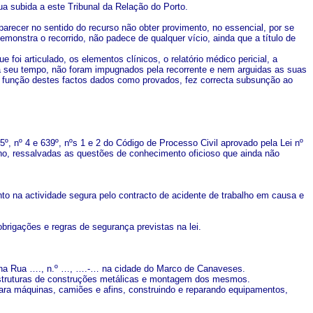
ua subida a este Tribunal da Relação do Porto.
 parecer no sentido do recurso não obter provimento, no essencial, por se
emonstra o recorrido, não padece de qualquer vício, ainda que a título de
oi articulado, os elementos clínicos, o relatório médico pericial, a
a seu tempo, não foram impugnados pela recorrente e nem arguidas as suas
em função destes factos dados como provados, fez correcta subsunção ao
5º, nº 4 e 639º, nºs 1 e 2 do Código de Processo Civil aprovado pela Lei nº
alho, ressalvadas as questões de conhecimento oficioso que ainda não
to na actividade segura pelo contracto de acidente de trabalho em causa e
obrigações e regras de segurança previstas na lei.
 na Rua …., n.º …, ….-… na cidade do Marco de Canaveses.
e estruturas de construções metálicas e montagem dos mesmos.
ara máquinas, camiões e afins, construindo e reparando equipamentos,