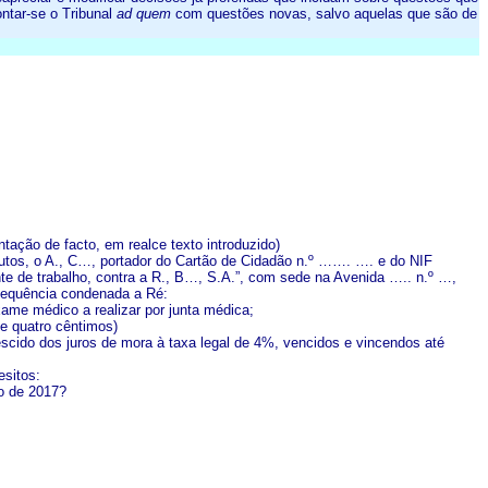
ntar-se o Tribunal
ad quem
com questões novas, salvo aquelas que são de
tação de facto, em realce texto introduzido)
autos, o A., C…, portador do Cartão de Cidadão n.º ……. …. e do NIF
e de trabalho, contra a R., B…, S.A.”, com sede na Avenida ….. n.º …,
sequência condenada a Ré:
exame médico a realizar por junta médica;
 e quatro cêntimos)
escido dos juros de mora à taxa legal de 4%, vencidos e vincendos até
esitos:
ro de 2017?