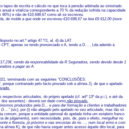
 lapso de escrita e cálculo no que toca à pensão arbitrada ao sinistrado.
ão anual e vitalícia correspondente a 70 % da redução sofrida na capacidade
 x 90%) e não de €10.698,67 como ali se escreveu.
rida, de molde a que onde se escreveu €10.698,67 se leia €9.912,00 (nove
posto no art.º artigo 47.º/1, al. d) da LAT.
l. a) CPT, apenas se tendo pronunciado o A, tendo a D… , Lda aderido à
4.617,23€, sendo da responsabilidade da R Seguradora, sendo devido desde 1
uradora a pagar ao A.
7.2021, terminando com as seguintes “CONCLUSÕES:
”, porque contrariado pelo facto provado sob a alínea J), de que o apelado
ovado.
s respectivos articulados, do próprio apelado (cf. artº 13º da p.i.), e até da
 F dos assentes) - deverá ser dado como
não provado.
nismos produzidos pela D… e para dar formação a clientes e trabalhadores
la D…
.” (sic), por (i) não alegado pelo apelado no seu articulado, mas tão só
cia comum, porque a entidade patronal do apelado tinha um estaleiro franco
ncia de julgamento), sem necessidade, pois, de, para o efeito,
mergulhar
no
monte e floresta, já próximo e nas encostas do rio …, num local ermo e com
esma alínea K), de que não havia sequer antes acesso áquele dito local, para