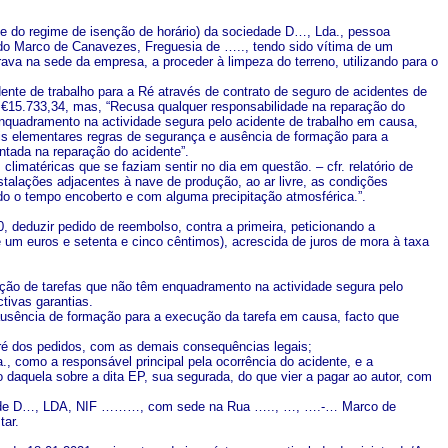
de do regime de isenção de horário) da sociedade D…, Lda., pessoa
 Marco de Canavezes, Freguesia de ….., tendo sido vítima de um
ava na sede da empresa, a proceder à limpeza do terreno, utilizando para o
idente de trabalho para a Ré através de contrato de seguro de acidentes de
 de €15.733,34, mas, “Recusa qualquer responsabilidade na reparação do
nquadramento na actividade segura pelo acidente de trabalho em causa,
ais elementares regras de segurança e ausência de formação para a
ntada na reparação do acidente”.
limatéricas que se faziam sentir no dia em questão. – cfr. relatório de
nstalações adjacentes à nave de produção, ao ar livre, as condições
ndo o tempo encoberto e com alguma precipitação atmosférica.”.
 deduzir pedido de reembolso, contra a primeira, peticionando a
 um euros e setenta e cinco cêntimos), acrescida de juros de mora à taxa
ção de tarefas que não têm enquadramento na actividade segura pelo
tivas garantias.
ausência de formação para a execução da tarefa em causa, facto que
 ré dos pedidos, com as demais consequências legais;
., como a responsável principal pela ocorrência do acidente, e a
 daquela sobre a dita EP, sua segurada, do que vier a pagar ao autor, com
siva de D…, LDA, NIF ………, com sede na Rua ….., …, ….-… Marco de
tar.