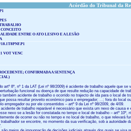
Acórdão do Tribunal da Re
P1
PES
 TRABALHO
 CONCEITO
ALIDADE ENTRE O ATO LESIVO E A LESÃO
A
/18.1T8PNF.P1
1 VOT VENC
ROCEDENTE; CONFIRMADA A SENTENÇA
CIAL)
o artº 8º, nº 1 da LAT (Lei nº 98/2009) é acidente de trabalho aquele que se 
 perturbação funcional ou doença de que resulte redução na capacidade de tra
se também acidente de trabalho o ocorrido no trajecto de ida para o local de
que possa resultar proveito económico para o empregador; ...; fora do local 
lo empregador ou por ele consentidos – artº 9 da Lei nº 98/2009, de 4/09.
ir acidente de trabalho reparável é necessário que exista um nexo de causa e e
se nexo se a lesão for constatada no tempo e local de trabalho – artº 10º, n
temente de ocorrer ou não no tempo e no local de trabalho, o que relevará
o trabalhador se encontre, no momento da sua verificação, sob a autoridade d
”.
 são meios de impugnação de decisões judiciais através dos quais se visa re