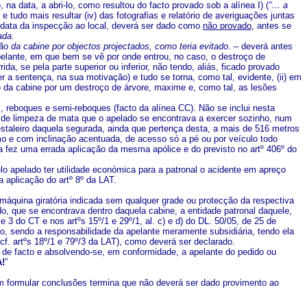
 na data, a abri-lo, como resultou do facto provado sob a alínea I) (
“… a
) e tudo mais resultar (iv) das fotografias e relatório de averiguações juntas
na data da inspecção ao local, deverá ser dado como
não provado
, antes se
ada
.
são da cabine por objectos projectados, como teria evitado
. – deverá antes
pelante, em que bem se vê por onde entrou, no caso, o destroço de
ida, se pela parte superior ou inferior, não tendo, aliás, ficado provado
er a sentença, na sua motivação) e tudo se torna, como tal, evidente, (ii) em
 da cabine por um destroço de árvore, maxime e, como tal, as lesões
s, reboques e semi-reboques (facto da alínea CC). Não se inclui nesta
de de limpeza de mata que o apelado se encontrava a exercer sozinho, num
staleiro daquela segurada, ainda que pertença desta, a mais de 516 metros
mo e com inclinação acentuada, de acesso só a pé ou por veículo todo
da fez uma errada aplicação da mesma apólice e do previsto no artº 406º do
pelo apelado ter utilidade económica para a patronal o acidente em apreço
a aplicação do artº 8º da LAT.
máquina giratória indicada sem qualquer grade ou protecção da respectiva
, que se encontrava dentro daquela cabine, a entidade patronal daquele,
 3 do CT e nos artºs 15º/1 e 29º/1, al. c) e d) do DL. 50/05, de 25 de
eço, sendo a responsabilidade da apelante meramente subsidiária, tendo ela
cf. artºs 18º/1 e 79º/3 da LAT), como deverá ser declarado.
o de facto e absolvendo-se, em conformidade, a apelante do pedido ou
!
”
em formular conclusões termina que não deverá ser dado provimento ao