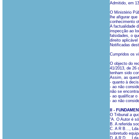
Admitido, em 13
O Ministério Púb
lhe afigurar que
conhecimento of
A factualidade d
inspecção ao lo
falsidades, o q
direito aplicáve
Notificadas des
Cumpridos os vis
O objecto do rec
41/2013, de 26 
tenham sido con
Assim, as questõ
- quanto à deci
- ao não consid
não se encontra
- ao qualificar 
- ao não conside
II - FUNDAME
O Tribunal
a qu
“A. O Autor é 
B. A referida s
C. A R B…, Lda 
sobretudo equipa
D. A R D…, Lda