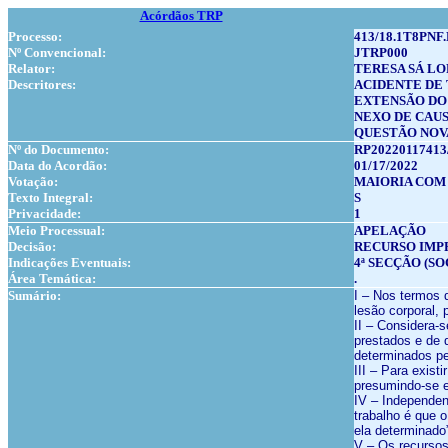
Acórdãos TRP
Processo:
413/18.1T8PNF.
Nº Convencional:
JTRP000
Relator:
TERESA SÁ LO
Descritores:
ACIDENTE DE
EXTENSÃO DO
NEXO DE CAUS
QUESTÃO NOV
Nº do Documento:
RP20220117413
Data do Acordão:
01/17/2022
Votação:
MAIORIA COM 
Texto Integral:
S
Privacidade:
1
Meio Processual:
APELAÇÃO
Decisão:
RECURSO IMP
Indicações Eventuais:
4ª SECÇÃO (SO
Área Temática:
.
Sumário:
I – Nos termos d
lesão corporal,
II – Considera-
prestados e de 
determinados pe
III – Para exist
presumindo-se es
IV – Independen
trabalho é que 
ela determinado
V – Os recursos