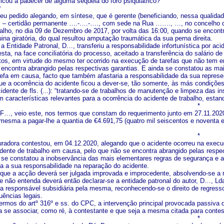
ficou a padecer de alguma sequela do foro psiquiátrico?
?
u pedido alegando, em síntese, que é gerente (beneficiando, nessa qualida
– certidão permanente ….-….-…., com sede na Rua ……., …, no concelho do
balho, no dia 09 de Dezembro de 2017, por volta das 16:00, quando se encontr
na giratória, do qual resultou amputação traumática da sua perna direita.
a Entidade Patronal, D…, transferiu a responsabilidade infortunística por ac
esta, na face conciliatória do processo, aceitado a transferência do salário
tos, em virtude do mesmo ter ocorrido na execução de tarefas que não tem e
 encontra abrangido pelas respectivas garantias. E ainda se constatou as m
efa em causa, facto que também afastaria a responsabilidade da sua represe
ue a ocorrência do acidente ficou a dever-se, tão somente, às más condições c
idente de fls. (...): “tratando-se de trabalhos de manutenção e limpeza das i
m características relevantes para a ocorrência do acidente de trabalho, esta
*
 F…, veio este, nos termos que constam do requerimento junto em 27.11.2020,
esma a pagar-lhe a quantia de €4.691,75 (quatro mil seiscentos e noventa e
*
radora contestou, em 04.12.2020, alegando que o acidente ocorreu na execu
idente de trabalho em causa, pelo que não se encontra abrangido pelas respec
 se constatou a inobservância das mais elementares regras de segurança e 
a a sua responsabilidade na reparação do acidente.
 que a acção deverá ser julgada improvada e improcedente, absolvendo-se a
e não entenda deverá então declarar-se a entidade patronal do autor, D…, Lda
a responsável subsidiária pela mesma, reconhecendo-se o direito de regresso
ências legais.
termos do artº 316º e ss. do CPC, a intervenção principal provocada pas
 se associar, como ré, à contestante e que seja a mesma citada para contes
*