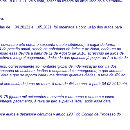
 18.01.2021, veio esta, aderir na íntegra ao articulado do sinistrado/A.
va.
s de ...04.20121 e ...05.2021, foi ordenada a conclusão dos autos para
 e noventa e oito euros e sessenta e sete cêntimos), a pagar de forma
 da pensão anual, sendo os subsídios de férias e de Natal, cada um no
ão essa devida a partir de 11 de Agosto de 2018, acrescido de juros de
tivo e integral pagamento, deduzida das quantias já pagas ao A a título de
ntimos) correspondente ao montante global de indemnização por via dos
ecessária do acidente, lesões e sequelas dele emergentes, a que acresce
 data a que se reporta cada uma dessas quantias diárias, à taxa de 4% ao
al acrescida de juros de mora, à taxa de 4% ao ano, a partir 04-02-2019 até
1,75 (quatro mil seiscentos e noventa e um euros e setenta e cinco
integral pagamento, à taxa de juro supletiva legal, após essa data.
nove euros e dezanove cêntimos)- artigo 120.º do Código de Processo do