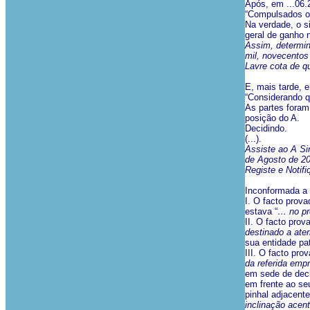
Após, em ...06.2
“Compulsados os
Na verdade, o s
geral de ganho 
Assim, determin
mil, novecentos 
Lavre cota de qu
E, mais tarde, 
“Considerando qu
As partes foram 
posição do A.
Decidindo.
(...).
Assiste ao A Si
de Agosto de 20
Registe e Notifi
Inconformada a 
I. O facto prov
estava “
… no pr
II. O facto pro
destinado a ater
sua entidade pa
III. O facto pro
da referida emp
em sede de decla
em frente ao seu
pinhal adjacente
inclinação ace