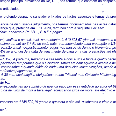
rvenção principal provocada da Ré, D…, nos termos que constam do despacho de
*
s articulados.
*
foi proferido despacho saneador e fixados os factos assentes e temas da pro
*
iência de discussão e julgamento, nos termos documentados nas actas datada
tença que, proferida em ...11.2020, terminou com a seguinte Decisão:
idade, condeno a Ré
“B…, S.A.”
a pagar:
:
al, vitalícia e actualizável, no montante de €10.698,67 (dez mil, seiscentos
salmente, até ao 3.º dia de cada mês, correspondendo cada prestação a 1/14
a pensão anual, respectivamente, pagos nos meses de Junho e Novembro, pens
 4% ao ano, desde a data de vencimento de cada uma das prestações até efec
rias;
e €7.362,34 (sete mil, trezentos e sessenta e dois euros e trinta e quatro cê
apacidades temporárias que o sinistrado sofreu em consequência directa e n
a contar sobre a quantia diária de cada uma daquelas indemnizações, desde a
 e efectivo pagamento; e
de € 30 com deslocações obrigatórias a este Tribunal e ao Gabinete Médico-leg
nto.
ente F…
 correspondentes ao subsídio de doença pago por essa entidade ao autor €4.69
cida de juros de mora à taxa legal, acrescendo juros de mora, até efectivo e 
*
B….
 processo em €148.529,19 (cento e quarenta e oito mil, quinhentos e vinte e 
que.
”.
*