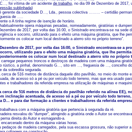
 C…, foi vítima de um acidente
de trabalho
, no dia 09 de Dezembro de 2017, 
ressão sublinhada
)
o é gerente da sociedade D…, Lda., pessoa colectiva ……… – certidão perm
guesia de …..
ente o A tinha regime de isenção de horário.
 habitualmente opera máquinas pesadas, nomeadamente, giratórias e dumper
 Dezembro de 2017, por volta das 16:00, o Sinistrado encontrava-se na sede 
rgência e socorro, utilizando para o efeito uma máquina giratória, que lhe pe
ormente os colocar num local destinado a aterro sito no próprio terreno”.
e Dezembro de 2017, por volta das 16:00, o Sinistrado encontrava-se a pr
ocorro, utilizando para o efeito uma máquina giratória, que lhe permit
posteriormente os colocar num local destinado a aterro sito no próprio t
 a carregar pequenos troncos e destroços de madeira com uma máquina gira
o rústico, a pinhal, denominado G…, sito em …, freguesia de …, concelho 
e da sobredita segurada.
a cerca de 516 metros de distância daquele dito pavilhão, no meio do monte e
tuada, de acesso só a pé ou por veículo todo terreno, mas que era usado pa
ntes e trabalhadores da referida empresa na utilização de máquinas e maqui
 a cerca de 516 metros de distância do pavilhão referido na alínea EE), 
om inclinação acentuada, de acesso só a pé ou por veículo todo terren
a D… e para dar formação a clientes e trabalhadores da referida empre
 trabalhava com a máquina giratória que pertencia à segurada da ré.
deira resvalou do “dumper”, atingindo a giratória onde o Autor se encontrava 
perna direita do Autor e esmagando-a.
u encarcerado dentro da máquina várias horas.
u pedaços de madeira carregados, pela sua escassa grossura, não superior a
para cofragem na construção.