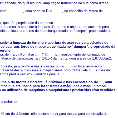
um sábado, do qual resultou amputação traumática da sua perna direita.
anente ….-….-…., com sede na Rua …, …, no concelho do Marco de
s, que são propriedade da empresa.
da empresa, a proceder à limpeza do terreno e abertura de acessos para
rmitia colocar uns toros de madeira queimada no “dumper”, propriedade da
oceder à limpeza do terreno e abertura de acessos para veículos de
ia colocar uns toros de madeira queimada no “dumper”, propriedade da
erreno.
tória, de marca Komatsu …, nº K…., num equipamento denominado de
do Marco de Canavezes, artº 1415R da matriz, com a área de 1,870000m2,
 floresta, já próximo e nas encostas do rio …, num local ermo e com
ra fazer testes a máquinas e maquinismos produzidos pela D… e para dar
nismos produzidos e/ou vendidos pela D…”.
no meio do monte e floresta, já próximo e nas encostas do rio …, num
o, mas que era usado para fazer testes a máquinas e maquinismos
sa na utilização de máquinas e maquinismos produzidos e/ou vendidos
a trabalhar.
 20 cm de diâmetro, não podiam servir para tábuas para construção de