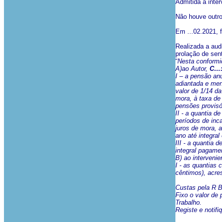
Admitida a inte
Não houve outro
Em ...02.2021, 
Realizada a aud
prolação de sen
“
Nesta conform
A)ao Autor,
C…
I – a pensão anu
adiantada e men
valor de 1/14 d
mora, à taxa de
pensões provisó
II - a quantia d
períodos de inc
juros de mora, 
ano até integral
III - a quantia 
integral pagame
B) ao interveni
I - as quantias
cêntimos), acres
Custas pela R 
Fixo o valor de
Trabalho.
Registe e notifi