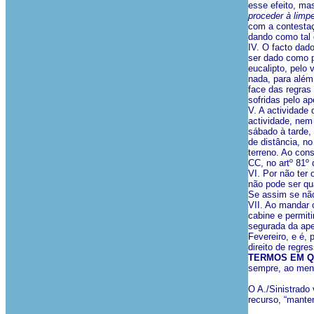
esse efeito, m
proceder à limp
com a contestaçã
dando como tal q
IV. O facto dad
ser dado como p
eucalipto, pelo 
nada, para além 
face das regras
sofridas pelo ap
V. A actividade 
actividade, nem
sábado à tarde,
de distância, n
terreno. Ao con
CC, no artº 81º
VI. Por não ter 
não pode ser qua
Se assim se não
VII. Ao mandar 
cabine e permit
segurada da apel
Fevereiro, e é, 
direito de regr
TERMOS EM 
sempre, ao meno
O A./Sinistrado
recurso, “manten