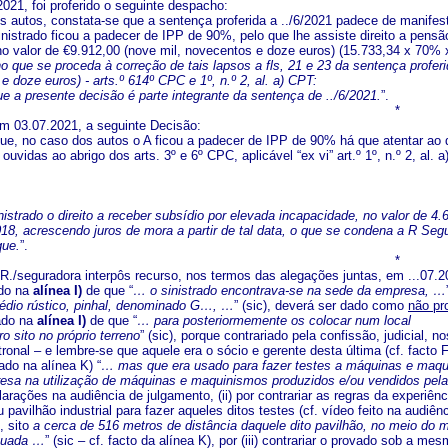
021, foi proferido o seguinte despacho:
 autos, constata-se que a sentença proferida a ../6/2021 padece de manifesto
inistrado ficou a padecer de IPP de 90%, pelo que lhe assiste direito a pens
no valor de €9.912,00 (nove mil, novecentos e doze euros) (15.733,34 x 70%
o que se proceda à correção de tais lapsos a fls, 21 e 23 da sentença profe
e doze euros) - arts.º 614º CPC e 1º, n.º 2, al. a) CPT:
e a presente decisão é parte integrante da sentença de ../6/2021.
”.
*
em 03.07.2021, a seguinte Decisão:
e, no caso dos autos o A ficou a padecer de IPP de 90% há que atentar ao dis
ouvidas ao abrigo dos arts. 3º e 6º CPC, aplicável “ex vi” art.º 1º, n.º 2, a
nistrado o direito a receber subsídio por elevada incapacidade, no valor de 
18, acrescendo juros de mora a partir de tal data, o que se condena a R Seg
que.
”.
*
R./seguradora interpôs recurso, nos termos das alegações juntas, em ...0
ado na
alínea I)
de que “
… o sinistrado encontrava-se na sede da empresa, …
édio rústico, pinhal, denominado G…, …
” (sic), deverá ser dado como
não pr
vado na
alínea I)
de que “
… para posteriormemente os colocar num local
ro sito no próprio terreno
” (sic), porque contrariado pela confissão, judicial, no
tronal – e lembre-se que aquele era o sócio e gerente desta última (cf. facto
vado na alínea K) “
… mas que era usado para fazer testes a máquinas e maqui
resa na utilização de máquinas e maquinismos produzidos e/ou vendidos pe
rações na audiência de julgamento, (ii) por contrariar as regras da experiên
 pavilhão industrial para fazer aqueles ditos testes (cf. vídeo feito na audiê
, sito
a cerca de 516 metros de distância daquele dito pavilhão, no meio do 
ntuada …
” (sic – cf. facto da alínea K), por (iii) contrariar o provado sob a m