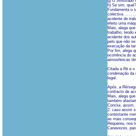
g) O Sinistrado 
h) Se sim, qual
Fundamenta o se
colectiva ……… 
acidente de tra
efeito uma máqui
Mais, alega que 
trabalho, tendo 
acidente dos au
pelo que não se
execução da tar
Por fim, alega q
ocorrência do ac
atmosféricas tê
Citada a Ré e o
condenação da m
legal.
Após, a Ré/segu
contracto de ac
Mais, alega que
também afastari
Conclui, assim,
2. caso assim s
contestante mer
as mais consequ
Requereu, nos 
Canavezes, para