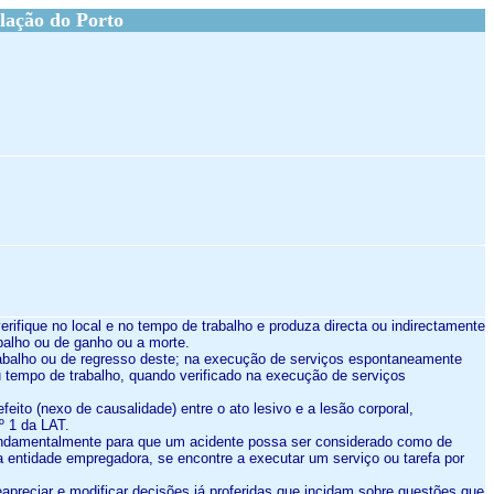
lação do Porto
verifique no local e no tempo de trabalho e produza directa ou indirectamente
balho ou de ganho ou a morte.
 trabalho ou de regresso deste; na execução de serviços espontaneamente
ou tempo de trabalho, quando verificado na execução de serviços
feito (nexo de causalidade) entre o ato lesivo e a lesão corporal,
º 1 da LAT.
 fundamentalmente para que um acidente possa ser considerado como de
a entidade empregadora, se encontre a executar um serviço ou tarefa por
apreciar e modificar decisões já proferidas que incidam sobre questões que