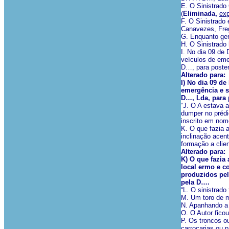
E. O Sinistrado
(
Eliminada,
exp
F. O Sinistrad
Canavezes, Fre
G. Enquanto ger
H. O Sinistrado
I. No dia 09 de
veículos de eme
D…, para posteri
Alterado para:
I) No dia 09 d
emergência e s
D…, Lda, para 
“J. O A estava
dumper no prédi
inscrito em nom
K. O que fazia 
inclinação acen
formação a clie
Alterado para:
K) O que fazia
local ermo e c
produzidos pel
pela D….
“L. O sinistrado
M. Um toro de ma
N. Apanhando a 
O. O Autor fico
P. Os troncos o
carroçarias ou 