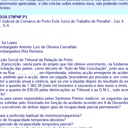
eriormente apreciadas, e não criá-las sobre matéria nova, não podendo confro
icioso.
13/18.1T8PNF.P1
l Judicial da Comarca do Porto Este Juízo do Trabalho de Penafiel - Juiz 4
 , S.A
a Sá Lopes
embargador António Luís de Oliveira Carvalhão
embargadora Rita Romeira
ão Social do Tribunal da Relação do Porto
O
(transcrição, nesta parte do projeto que não obteve vencimento, na fundamen
nciliação das partes, como decorre do “Auto de Não Conciliação”, junto aos 
na Rua …., .., ….-…, em Alpendorada, intentou acção emergente de acident
 pedindo que a acção, deve ser julgada “procedente por provada e, em con
tor a pensão anual e vitalícia, que se vier a liquidar depois do resultado do 
tor a quantia de 7.362,34 (sete mil trezentos e sessenta e dois euros e trinta
utor a quantia de €30,00 pelas deslocações ao Tribunal e ao G.M.L., tudo acr
nto”.
ou para serem respondidos pelos Senhores Peritos médicos, os seguintes qu
ões sofridas pelo Sinistrado em função do acidente ocorrido em 9 de Dezemb
o suscetíveis de atribuir algum grau de incapacidade parcial permanente?
ra a profissão habitual de motorista/maquinista?
do de Incapacidade temporária absoluta?
 período de incapacidade temporária parcial?