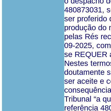
o despacho de
480873031, s
ser proferido
produção do 
pelas Rés rec
09-2025, com 
se REQUER a
Nestes termos
doutamente su
ser aceite e 
consequência 
Tribunal “a q
referência 48