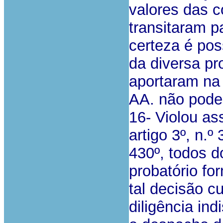
valores das 
transitaram p
certeza é pos
da diversa p
aportaram na
AA. não poder
16- Violou as
artigo 3º, n.º
430º, todos d
probatório fo
tal decisão c
diligência in