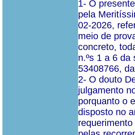
1- O presente
pela Meritíssi
02-2026, refe
meio de prova
concreto, tod
n.ºs 1 a 6 da 
53408766, da
2- O douto De
julgamento no
porquanto o e
disposto no a
requerimento 
pelas recorre