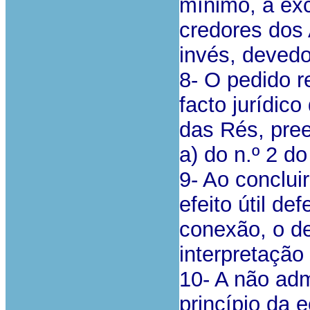
mínimo, a ex
credores dos 
invés, deved
8- O pedido 
facto jurídic
das Rés, pre
a) do n.º 2 d
9- Ao conclui
efeito útil d
conexão, o de
interpretação 
10- A não ad
princípio da 