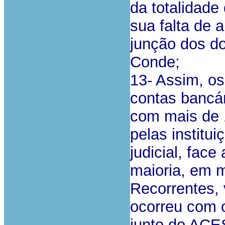
da totalidade
sua falta de 
junção dos d
Conde;
13- Assim, o
contas bancár
com mais de 
pelas institu
judicial, fac
maioria, em m
Recorrentes, 
ocorreu com 
junto do ACE