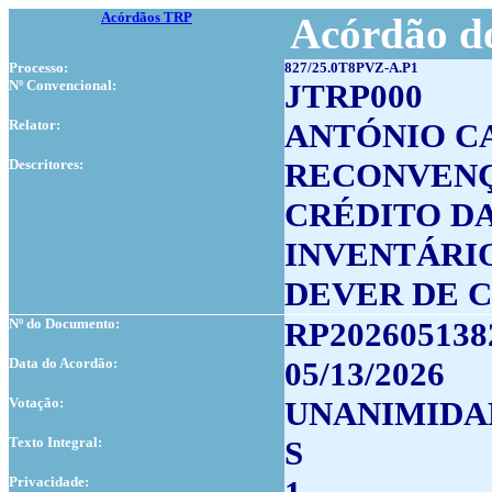
Acórdãos TRP
Acórdão do
Processo:
827/25.0T8PVZ-A.P1
Nº Convencional:
JTRP000
Relator:
ANTÓNIO CA
Descritores:
RECONVEN
CRÉDITO D
INVENTÁRI
DEVER DE 
Nº do Documento:
RP202605138
Data do Acordão:
05/13/2026
Votação:
UNANIMIDA
Texto Integral:
S
Privacidade: