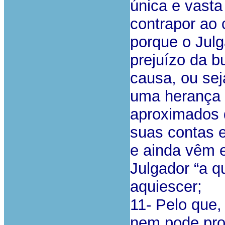
única e vasta
contrapor ao 
porque o Julg
prejuízo da b
causa, ou sej
uma herança q
aproximados 
suas contas e
e ainda vêm e
Julgador “a q
aquiescer;
11- Pelo que
nem pode proc