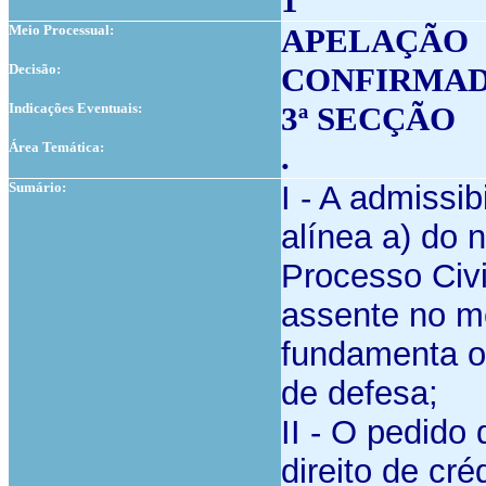
1
Meio Processual:
APELAÇÃO
Decisão:
CONFIRMA
Indicações Eventuais:
3ª SECÇÃO
Área Temática:
.
Sumário:
I - A admissi
alínea a) do 
Processo Civi
assente no 
fundamenta o
de defesa;
II - O pedido
direito de cré