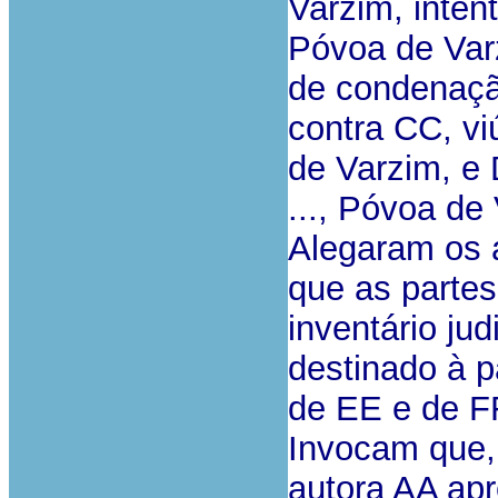
Varzim, intent
Póvoa de Varz
de condenaçã
contra CC, viú
de Varzim, e D
..., Póvoa de
Alegaram os a
que as partes
inventário jud
destinado à p
de EE e de F
Invocam que, 
autora AA ap