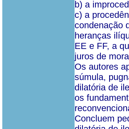
b) a improced
c) a procedên
condenação d
heranças ilíq
EE e FF, a qu
juros de mora
Os autores ap
súmula, pugn
dilatória de 
os fundamento
reconvenciona
Concluem ped
dilatória de i