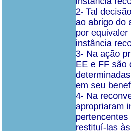
instância rec
2- Tal decisã
ao abrigo do a
por equivaler
instância rec
3- Na ação pr
EE e FF são 
determinadas
em seu benefí
4- Na reconve
apropriaram 
pertencentes
restituí-las à