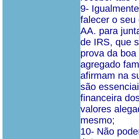
9- Igualment
falecer o seu 
AA. para jun
de IRS, que 
prova da boa 
agregado fami
afirmam na su
são essenciai
financeira do
valores aleg
mesmo;
10- Não podem