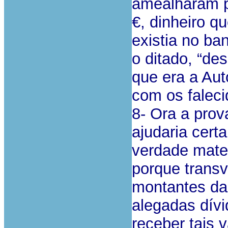
amealharam p
€, dinheiro q
existia no ba
o ditado, “de
que era a Aut
com os faleci
8- Ora a prov
ajudaria cert
verdade mater
porque trans
montantes da
alegadas dívi
receber tais 