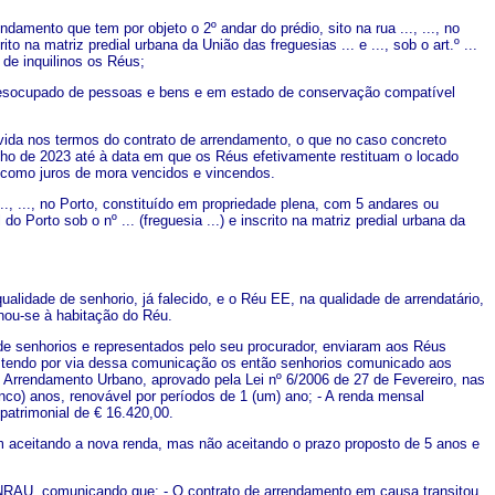
damento que tem por objeto o 2º andar do prédio, sito na rua ..., ..., no
ito na matriz predial urbana da União das freguesias ... e ..., sob o art.º ...
e de inquilinos os Réus;
vre e desocupado de pessoas e bens e em estado de conservação compatível
vida nos termos do contrato de arrendamento, o que no caso concreto
nho de 2023 até à data em que os Réus efetivamente restituam o locado
m como juros de mora vencidos e vincendos.
.., ..., no Porto, constituído em propriedade plena, com 5 andares ou
o Porto sob o nº ... (freguesia ...) e inscrito na matriz predial urbana da
alidade de senhorio, já falecido, e o Réu EE, na qualidade de arrendatário,
inou-se à habitação do Réu.
 de senhorios e representados pelo seu procurador, enviaram aos Réus
3, tendo por via dessa comunicação os então senhorios comunicado aos
 Arrendamento Urbano, aprovado pela Lei nº 6/2006 de 27 de Fevereiro, nas
cinco) anos, renovável por períodos de 1 (um) ano; - A renda mensal
patrimonial de € 16.420,00.
 aceitando a nova renda, mas não aceitando o prazo proposto de 5 anos e
 NRAU, comunicando que: - O contrato de arrendamento em causa transitou