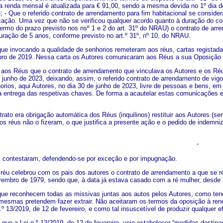
a renda mensal é atualizada para € 91,00, sendo a mesma devida no 1º dia do
; - Que o referido contrato de arrendamento para fim habitacional se conside
ão. Uma vez que não se verificou qualquer acordo quanto à duração do contrat
termo do prazo previsto nos nsº 1 e 2 do art. 31º do NRAU) o contrato de a
duração de 5 anos, conforme previsto no art.º 31º, nº 10, do NRAU.
ue invocando a qualidade de senhorios remeteram aos réus, cartas regista
ro de 2019. Nessa carta os Autores comunicaram aos Réus a sua Oposição 
aos Réus que o contrato de arrendamento que vinculava os Autores e os Réu
e junho de 2023, deixando, assim, o referido contrato de arrendamento de vig
orios, aqui Autores, no dia 30 de junho de 2023, livre de pessoas e bens,
 entrega das respetivas chaves. De forma a acautelar estas comunicações 
ato era obrigação automática dos Réus (inquilinos) restituir aos Autores (sen
os réus não o fizeram, o que justifica a presente ação e o pedido de indemni
-
, contestaram, defendendo-se por exceção e por impugnação.
réu celebrou com os pais dos autores o contrato de arrendamento a que se re
vembro de 1979, sendo que, à data já estava casado com a ré mulher, desde
ue reconhecem todas as missivas juntas aos autos pelos Autores, como tendo 
mesmas pretendem fazer extrair. Não aceitaram os termos da oposição à reno
n.º 13/2019, de 12 de fevereiro, e como tal insuscetível de produzir qualquer ef
que a Lei n.º 13/2019, de 12 de fevereiro, veio estabelecer “medidas destinada