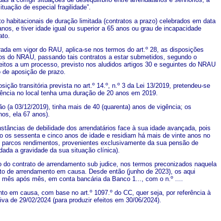
tuação de especial fragilidade”.
to habitacionais de duração limitada (contratos a prazo) celebrados em data
 anos, e tiver idade igual ou superior a 65 anos ou grau de incapacidade
ato.
ada em vigor do RAU, aplica-se nos termos do art.º 28, as disposições
odos do NRAU, passando tais contratos a estar submetidos, segundo o
eitos a um processo, previsto nos aludidos artigos 30 e seguintes do NRAU
o de aposição de prazo.
ção transitória prevista no art.º 14.º, n.º 3 da Lei 13/2019, pretendeu-se
idência no local tenha uma duração de 20 anos em 2019.
o (a 03/12/2019), tinha mais de 40 (quarenta) anos de vigência; os
os, ela 67 anos).
unstâncias de debilidade dos arrendatários face à sua idade avançada, pois
o os sessenta e cinco anos de idade e residiam há mais de vinte anos no
us parcos rendimentos, provenientes exclusivamente da sua pensão de
dada a gravidade da sua situação clínica).
 do contrato de arrendamento sub judice, nos termos preconizados naquela
to de arrendamento em causa. Desde então (junho de 2023), os aqui
ês após mês, em conta bancária da Banco 1..., com o n.º ....
o em causa, com base no art.º 1097.º do CC, quer seja, por referência à
siva de 29/02/2024 (para produzir efeitos em 30/06/2024).