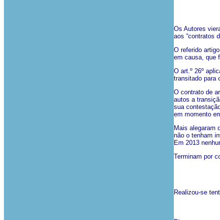
Os Autores viera
aos “contratos d
O referido arti
em causa, que f
O art.º 26º apl
transitado para
O contrato de a
autos a transiç
sua contestação
em momento em q
Mais alegaram q
não o tenham in
Em 2013 nenhum 
Terminam por con
Realizou-se tent