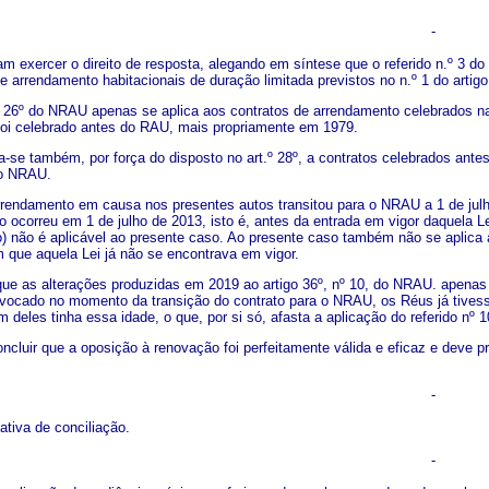
-
m exercer o direito de resposta, alegando em síntese que o referido n.º 3 do 
e arrendamento habitacionais de duração limitada previstos no n.º 1 do artig
go 26º do NRAU apenas se aplica aos contratos de arrendamento celebrados na
oi celebrado antes do RAU, mais propriamente em 1979.
ica-se também, por força do disposto no art.º 28º, a contratos celebrados a
 o NRAU.
rrendamento em causa nos presentes autos transitou para o NRAU a 1 de julho
ão ocorreu em 1 de julho de 2013, isto é, antes da entrada em vigor daquela
) não é aplicável ao presente caso. Ao presente caso também não se aplica 
ue aquela Lei já não se encontrava em vigor.
ue as alterações produzidas em 2019 ao artigo 36º, nº 10, do NRAU. apenas
vocado no momento da transição do contrato para o NRAU, os Réus já tivessem
deles tinha essa idade, o que, por si só, afasta a aplicação do referido nº 
cluir que a oposição à renovação foi perfeitamente válida e eficaz e deve pr
-
ativa de conciliação.
-