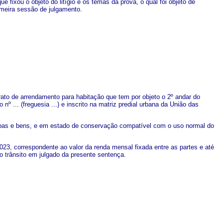
 fixou o objeto do litígio e os temas da prova, o qual foi objeto de
imeira sessão de julgamento.
ato de arrendamento para habitação que tem por objeto o 2º andar do
o nº ... (freguesia ...) e inscrito na matriz predial urbana da União das
soas e bens, e em estado de conservação compatível com o uso normal do
3, correspondente ao valor da renda mensal fixada entre as partes e até
o trânsito em julgado da presente sentença.