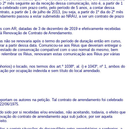
 2º mês seguinte ao da receção dessa comunicação, isto é, a partir de 1
ra celebrado com prazo certo, pelo período de 5 anos, a contar dessa
o, a partir de 1 de julho de 2013, (ou seja, a partir do 1º dia do 2º mês
rrendamento passou a estar submetido ao NRAU, a ser um contrato de prazo
das com AR, datadas de 3 de dezembro de 2019 e efetivamente recebidas
à Renovação de Contrato de Arrendamento.
s não se renovaria após o termo do período de duração então em curso,
orar a partir dessa data. Comunicou-se aos Réus que deveriam entregar o
 em estado de conservação compatível com o uso normal do mesmo, bem
e relembrar os Réus, renovaram estas comunicação aos Réus por várias
horios) o locado, nos termos dos art.º 1038º, al. i) e 1043º, nº 1, ambos do
zação por ocupação indevida e sem título do local arrendado.
portam os autores na petição. Tal contrato de arrendamento foi celebrado
 22/06/1975.
sido por si recebidas e/ou enviadas, não aceitando, todavia, o efeito que
vação do contrato de arrendamento aqui sub judice, por ser aquela
eito.
s a corrigir situações de desequilíbrio entre arrendatários e senhorios, a