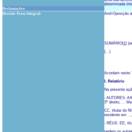
determinada int
Reclamações:
Decisão Texto Integral:
Arrd-Oposição 
SUMÁRIO
[1]
(ar
(…)
Acordam neste T
I. Relatório
Na presente açã
- AUTORES: AA, t
3º direito, ... M
CC, titular do 
residente em ..., 
- RÉUS: EE, titul
pedem os autor