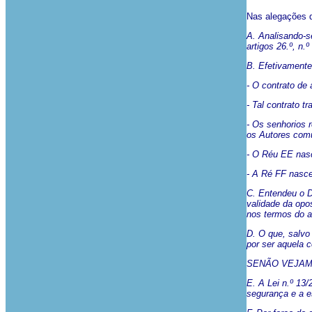
Nas alegações q
A. Analisando-s
artigos 26.º, n.
B. Efetivamente
- O contrato de
- Tal contrato t
- Os senhorios 
os Autores comu
- O Réu EE nasc
- A Ré FF nasceu
C. Entendeu o D
validade da opo
nos termos do art
D. O que, salvo
por ser aquela c
SENÃO VEJAM
E. A Lei n.º 13/
segurança e a es