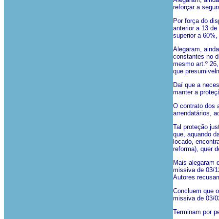
reforçar a segur
Por força do dis
anterior a 13 de
superior a 60%, 
Alegaram, ainda
constantes no d
mesmo art.º 26,
que presumivelm
Daí que a necess
manter a proteç
O contrato dos 
arrendatários, 
Tal proteção jus
que, aquando da
locado, encontr
reforma), quer 
Mais alegaram q
missiva de 03/1
Autores recusam
Concluem que os
missiva de 03/02
Terminam por pe