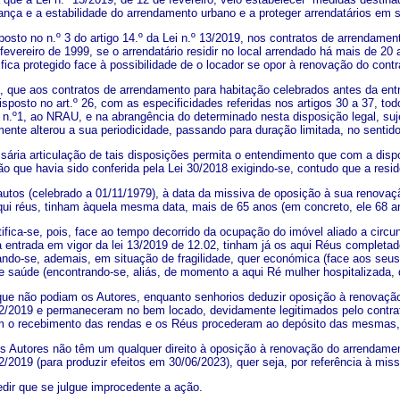
ança e a estabilidade do arrendamento urbano e a proteger arrendatários em si
posto no n.º 3 do artigo 14.º da Lei n.º 13/2019, nos contratos de arrendamen
 fevereiro de 1999, se o arrendatário residir no local arrendado há mais de 20
fica protegido face à possibilidade de o locador se opor à renovação do contr
, que aos contratos de arrendamento para habitação celebrados antes da entr
isposto no art.º 26, com as especificidades referidas nos artigos 30 a 37, t
 n.º1, ao NRAU, e na abrangência do determinado nesta disposição legal, suj
ente alterou a sua periodicidade, passando para duração limitada, no sentid
ária articulação de tais disposições permita o entendimento que com a disposi
ão que havia sido conferida pela Lei 30/2018 exigindo-se, contudo que a res
autos (celebrado a 01/11/1979), à data da missiva de oposição à sua renovaçã
aqui réus, tinham àquela mesma data, mais de 65 anos (em concreto, ele 68 an
tifica-se, pois, face ao tempo decorrido da ocupação do imóvel aliado a circ
 entrada em vigor da lei 13/2019 de 12.02, tinham já os aqui Réus completad
ando-se, ademais, em situação de fragilidade, quer económica (face aos se
de saúde (encontrando-se, aliás, de momento a aqui Ré mulher hospitalizada, 
ue não podiam os Autores, enquanto senhorios deduzir oposição à renovação
2/2019 e permaneceram no bem locado, devidamente legitimados pelo contra
 o recebimento das rendas e os Réus procederam ao depósito das mesmas, m
 Autores não têm um qualquer direito à oposição à renovação do arrendament
/2019 (para produzir efeitos em 30/06/2023), quer seja, por referência à mis
dir que se julgue improcedente a ação.