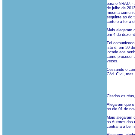
para o NRAU; - 
de julho de 2013
mesma comunicaç
seguinte ao do 
certo e a ter a 
Mais alegaram q
em 4 de dezemb
Foi comunicado 
isto é, em 30 d
locado aos senh
como proceder à
vezes.
Cessando o contr
Cód. Civil, mas 
Citados os réus
Alegaram que o 
no dia 01 de no
Mais alegaram q
os Autores das 
contrária à Lei 
Alegaram, ainda 