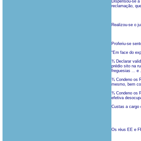
Dispensou-se a r
reclamação, que
Realizou-se o j
Proferiu-se sen
“Em face do exp
¾
Declarar vali
prédio sito na r
freguesias ... e .
¾
Condeno os Ré
mesmo, bem com
¾
Condeno os Ré
efetiva desocup
Custas a cargo 
Os réus EE e FF