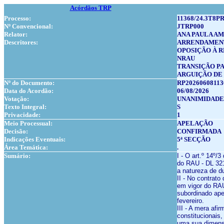
Acórdãos TRP
Processo:
11368/24.3T8P
Nº Convencional:
JTRP000
Relator:
ANA PAULA A
Descritores:
ARRENDAMENT
OPOSIÇÃO À 
NRAU
TRANSIÇÃO PA
ARGUIÇÃO DE
Nº do Documento:
RP20260608113
Data do Acordão:
06/08/2026
Votação:
UNANIMIDADE
Texto Integral:
S
Privacidade:
1
Meio Processual:
APELAÇÃO
Decisão:
CONFIRMADA
Indicações Eventuais:
5ª SECÇÃO
Área Temática:
.
Sumário:
I - O art.º 14º/
do RAU - DL 321
a natureza de du
II - No contrato
em vigor do RAU
subordinado ape
fevereiro.
III - A mera afi
constitucionais
uma sua dimensã