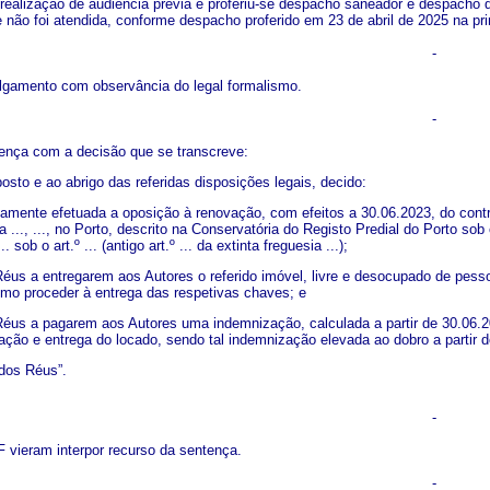
ealização de audiência prévia e proferiu-se despacho saneador e despacho que
 não foi atendida, conforme despacho proferido em 23 de abril de 2025 na pr
-
ulgamento com observância do legal formalismo.
-
tença com a decisão que se transcreve:
osto e ao abrigo das referidas disposições legais, decido:
damente efetuada a oposição à renovação, com efeitos a 30.06.2023, do contr
ua ..., ..., no Porto, descrito na Conservatória do Registo Predial do Porto sob 
.. sob o art.º ... (antigo art.º ... da extinta freguesia ...);
us a entregarem aos Autores o referido imóvel, livre e desocupado de pes
o proceder à entrega das respetivas chaves; e
us a pagarem aos Autores uma indemnização, calculada a partir de 30.06.202
ação e entrega do locado, sendo tal indemnização elevada ao dobro a partir d
dos Réus”.
-
 vieram interpor recurso da sentença.
-