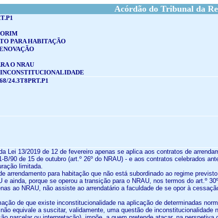
Acórdão do Tribunal da Re
RT.P1
MORIM
O PARA HABITAÇÃO
RENOVAÇÃO
RA O NRAU
 INCONSTITUCIONALIDADE
68/24.3T8PRT.P1
3 da Lei 13/2019 de 12 de fevereiro apenas se aplica aos contratos de arrend
-B/90 de 15 de outubro (art.º 26º do NRAU) - e aos contratos celebrados an
ração limitada.
 de arrendamento para habitação que não está subordinado ao regime previsto 
 e ainda, porque se operou a transição para o NRAU, nos termos do art.º 30
nas ao NRAU, não assiste ao arrendatário a faculdade de se opor à cessação
rmação de que existe inconstitucionalidade na aplicação de determinadas norm
, não equivale a suscitar, validamente, uma questão de inconstitucionalidade 
o parcelar ou interpretação), impõe, a quem pretende atacar, na perspetiva 