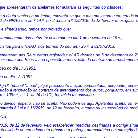
ue apresentaram os apelantes formularam as seguintes conclusões:
e a douta sentença proferida, constata-se que a mesma incorreu em errada i
º 1 do NRAU e o art.º 14.º, n.º 3 da Lei n.º 13/2019, de 12 fevereiro, os quais
 e sintetizando, temos por provado que:
 arrendamento dos autos foi celebrado no dia 1 de novembro de 1979;
ransitou para o NRAU, nos termos do seu art.º 26.º, a 01/07/2013;
remeteram aos Réus cartas registadas c/ AR datadas de 3 de dezembro de 2
nicaram aos Réus a sua oposição à renovação do contrato de arrendamento
eu no dia ../../1951.
 no dia ../../1951.
ign.º Tribunal “a quo” julgar procedente a ação apresentada, porquanto, ent
sição à renovação do contrato de arrendamento dos autos, porquanto, em súmul
.º 1097.º, n.º 1, al. b) do CC, foi válida tal oposição.
 o devido respeito, não se aceita! Não podem os aqui Apelantes aceitar os t
ontrária à Lei n.º 13/2019, de 12 de fevereiro, e como tal insuscetível de produ
OS,
2019, de 12 de fevereiro, veio estabelecer “medidas destinadas a corrigir situa
tabilidade do arrendamento urbano e a proteger arrendatários em situação de 