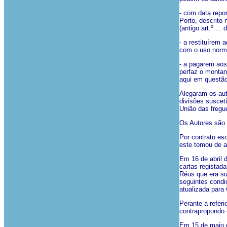
- com data repor
Porto, descrito n
(antigo art.º ..
- a restituírem 
com o uso norm
- a pagarem aos
perfaz o montan
aqui em questão
Alegaram os auto
divisões suscetí
União das freguesi
Os Autores são 
Por contrato es
este tomou de ar
Em 16 de abril 
cartas registad
Réus que era su
seguintes condiç
atualizada para 
Perante a refer
contrapropondo 
Em 15 de maio d