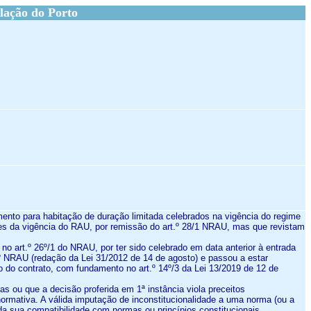
lação do Porto
amento para habitação de duração limitada celebrados na vigência do regime
tes da vigência do RAU, por remissão do art.º 28/1 NRAU, mas que revistam
no art.º 26º/1 do NRAU, por ter sido celebrado em data anterior à entrada
º NRAU (redação da Lei 31/2012 de 14 de agosto) e passou a estar
 do contrato, com fundamento no art.º 14º/3 da Lei 13/2019 de 12 de
as ou que a decisão proferida em 1ª instância viola preceitos
normativa. A válida imputação de inconstitucionalidade a uma norma (ou a
da sua compatibilidade com normas ou princípios constitucionais,