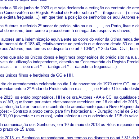
tada a 30 de junho de 2023 que seja declarada a extinção do contrato de arren
a Conservatória do Registo Predial do Porto, sob o nº ... (freguesia ...) e inscr
. da extinta freguesia ...), em que têm a posição de senhorios os aqui Autores 
aos Autores o referido 2º andar do prédio, sito na rua ..., ..., no Porto, li
al do mesmo, bem como a procederem à entrega das respetivas chaves;
 autores uma indemnização equivalente ao dobro do valor da última renda de
te mensal de € 183,40, relativamente ao período que decorra desde 30 de ju
 aos Autores, nos termos do disposto no art.º 1045º, nº 2 do Cód. Civil, be
res que são os únicos donos e legítimos proprietários do prédio sito na rua .
veis de utilização independente, descrito na Conservatória do Registo Predial d
as ... e ... sob o art.º ... (antigo art.º ... da extinta freguesia ...).
os únicos filhos e herdeiros de GG e HH.
crito de arrendamento celebrado no dia 1 de novembro de 1979 entre GG, na qu
rendamento o 2º Andar do Prédio sito na rua ..., ..., no Porto. O locado dest
de 2013, os então proprietários, HH e os ora Autores - AA e CC, na qualidade
as c/ AR, que foram por estes efetivamente recebidas em 18 de abril de 201
a intenção fazer transitar o contrato de arrendamento para o Novo Regime do
ões: - Contrato a prazo certo, para fim habitacional; - Duração inicial de 5 (
€ 91,00 (noventa e um euros), valor inferior a um duodécimo de 1/15 do valor 
ida comunicação dos Senhorios, em 10 de maio de 2013 os Réus responderam
o prazo de 15 anos.
e 2013, os Senhorios responderam, nos termos do disposto no art.º 31º do