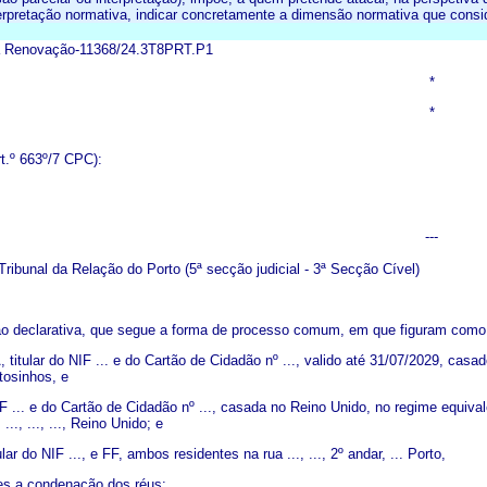
erpretação normativa, indicar concretamente a dimensão normativa que consid
à Renovação-11368/24.3T8PRT.P1
*
*
t.º 663º/7 CPC):
---
ribunal da Relação do Porto (5ª secção judicial - 3ª Secção Cível)
o declarativa, que segue a forma de processo comum, em que figuram como
itular do NIF ... e do Cartão de Cidadão nº ..., valido até 31/07/2029, casa
atosinhos, e
NIF ... e do Cartão de Cidadão nº ..., casada no Reino Unido, no regime equi
..., ..., ..., Reino Unido; e
ar do NIF ..., e FF, ambos residentes na rua ..., ..., 2º andar, ... Porto,
es a condenação dos réus: