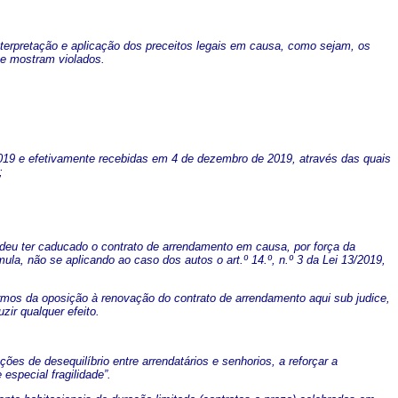
nterpretação e aplicação dos preceitos legais em causa, como sejam, os
 se mostram violados.
019 e efetivamente recebidas em 4 de dezembro de 2019, através das quais
;
endeu ter caducado o contrato de arrendamento em causa, por força da
a, não se aplicando ao caso dos autos o art.º 14.º, n.º 3 da Lei 13/2019,
ermos da oposição à renovação do contrato de arrendamento aqui sub judice,
zir qualquer efeito.
ções de desequilíbrio entre arrendatários e senhorios, a reforçar a
especial fragilidade”.