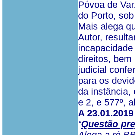
Póvoa de Varz
do Porto, sob 
Mais alega qu
Autor, result
incapacidade 
direitos, bem
judicial conf
para os devid
da instância,
e 2, e 577º, a
A 23.01.2019
“
Questão pre
Alega a ré B