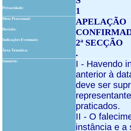
S
Privacidade:
1
Meio Processual:
APELAÇÃO
Decisão:
CONFIRMAD
Indicações Eventuais:
2ª SECÇÃO
Área Temática:
.
Sumário:
I - Havendo 
anterior à da
deve ser supr
representante
praticados.
II - O faleci
instância e a