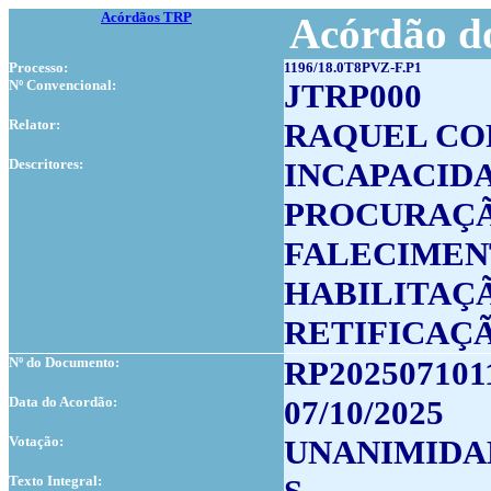
Acórdãos TRP
Acórdão do
Processo:
1196/18.0T8PVZ-F.P1
Nº Convencional:
JTRP000
Relator:
RAQUEL CO
Descritores:
INCAPACIDA
PROCURAÇÃ
FALECIMEN
HABILITAÇ
RETIFICAÇ
Nº do Documento:
RP202507101
Data do Acordão:
07/10/2025
Votação:
UNANIMIDA
Texto Integral: