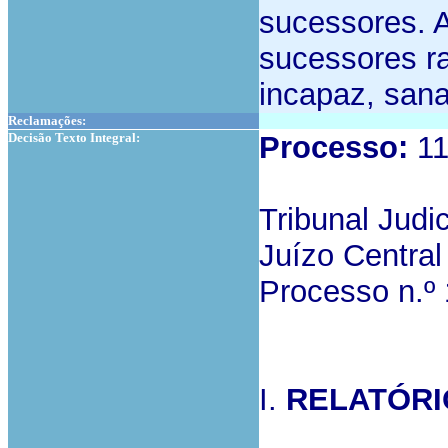
sucessores. A
sucessores ra
incapaz, sana
Reclamações:
Decisão Texto Integral:
Processo:
11
Tribunal Judi
Juízo Central
Processo n.º
I.
RELATÓRI