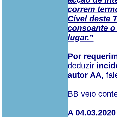
correm termos
Cível deste 
consoante o 
lugar.”
Por requerim
deduzir
incid
autor AA
, fa
BB veio conte
A 04.03.2020