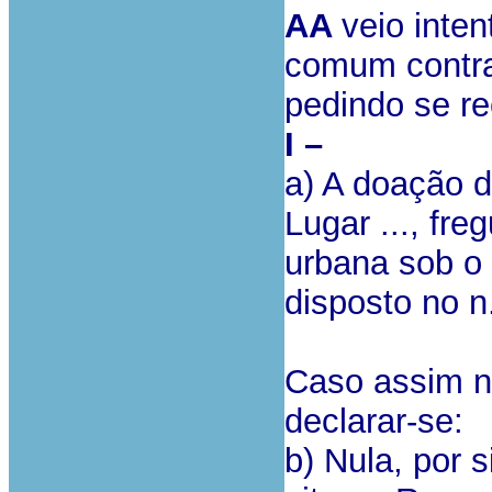
AA
veio inte
comum contr
pedindo se re
I –
a) A doação d
Lugar ..., freg
urbana sob o a
disposto no n.
Caso assim n
declarar-se:
b) Nula, por 