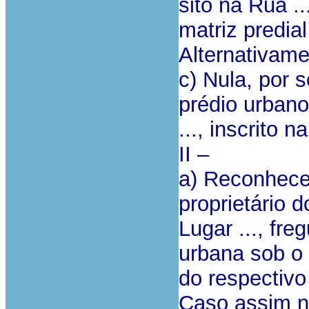
sito na Rua ...
matriz predial
Alternativame
c) Nula, por 
prédio urbano 
..., inscrito n
II –
a) Reconhecer
proprietário d
Lugar ..., freg
urbana sob o a
do respectivo
Caso assim nã