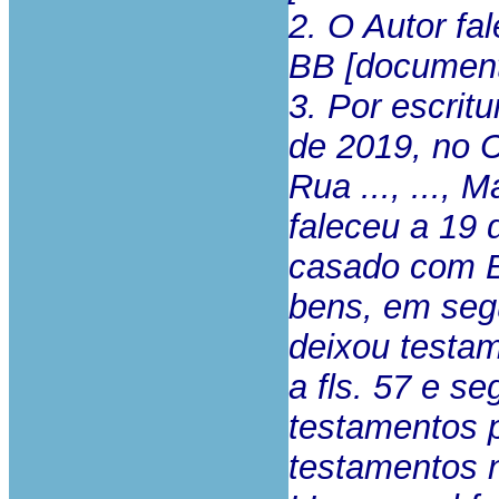
2. O Autor f
BB [documento
3. Por escrit
de 2019, no C
Rua ..., ..., 
faleceu a 19 
casado com B
bens, em segu
deixou testam
a fls. 57 e s
testamentos p
testamentos n