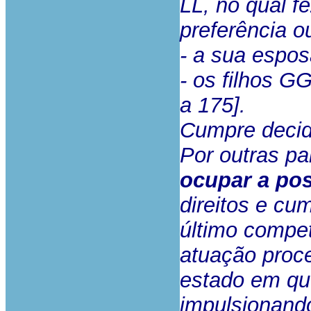
LL, no qual f
preferência o
- a sua espo
- os filhos G
a 175].
Cumpre decid
Por outras pa
ocupar a pos
direitos e cu
último compet
atuação proce
estado em qu
impulsionando