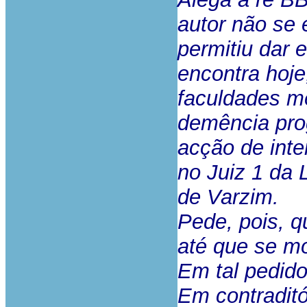
autor não se 
permitiu dar 
encontra hoje
faculdades me
demência prog
acção de inter
no Juiz 1 da 
de Varzim.
Pede, pois, q
até que se mo
Em tal pedid
Em contraditó