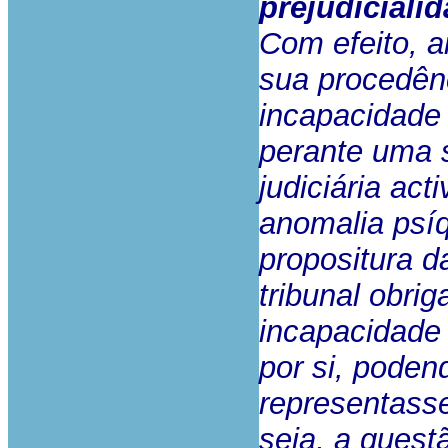
prejudicialid
Com efeito, ai
sua procedênc
incapacidade 
perante uma 
judiciária ac
anomalia psí
propositura d
tribunal obrig
incapacidade 
por si, poden
representasse
seja, a quest