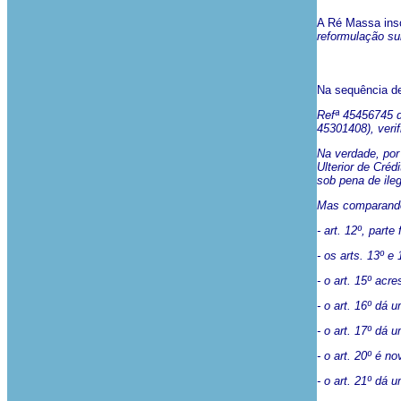
A Ré Massa inso
reformulação su
Na sequência de
Refª 45456745 d
45301408), verif
Na verdade, por
Ulterior de Cré
sob pena de ile
Mas comparando 
- art. 12º, part
- os arts. 13º e
- o art. 15º acr
- o art. 16º dá 
- o art. 17º dá 
- o art. 20º é no
- o art. 21º dá 