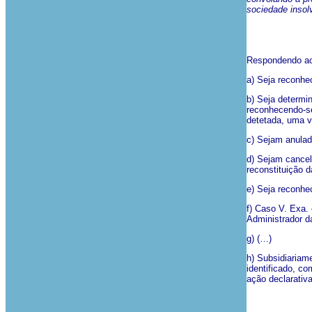
sociedade insol
Respondendo ao 
a) Seja reconhec
b) Seja determi
reconhecendo-se
detetada, uma v
c) Sejam anulad
d) Sejam cancel
reconstituição d
e) Seja reconhe
f) Caso V. Exa. 
Administrador da
g) (…)
h) Subsidiariam
identificado, c
ação declarativ