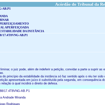
Acórdão do Tribunal da Re
G-AB.P1
ANDA
MINAR
APERFEIÇOAMENTO
IAL APERFEIÇOADA
 ESTABILIDADE DA INSTÂNCIA
8/17.4T8VNG-AB.P1
liminar, o juiz pode, além de indeferir a petição, convidar a parte a suprir a
as.
ia do princípio da estabilidade da instância só faz sentido após o réu ter sido
 petição apresentada em juízo é
substituída
pela segunda, em consequência do 
relação à qual incidirá o direito de defesa.
688/17.4T8VNG-AB.P1
la Andrade Miranda
iogo Rodrigues