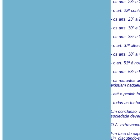
- os arts. 23º e
- o art. 22º con
- os arts. 23º a
- os arts. 30º e
- os arts. 35º e
- o art. 37º alte
- os arts. 38º a
- o art. 51º é no
- os arts. 53º e
- os restantes 
existiam naquel
- até o pedido f
- todas as test
Em conclusão, a
sociedade deved
O A. extravasou 
Em face do expos
1º), discutindo-