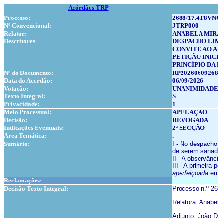
Acórdãos TRP
Processo:
2688/17.4T8VN
Nº Convencional:
JTRP000
Relator:
ANABELA MIR
Descritores:
DESPACHO LI
CONVITE AO 
PETIÇÃO INIC
PRINCÍPIO DA
Nº do Documento:
RP20260609268
Data do Acordão:
06/09/2026
Votação:
UNANIMIDADE
Texto Integral:
S
Privacidade:
1
Meio Processual:
APELAÇÃO
Decisão:
REVOGADA
Indicações Eventuais:
2ª SECÇÃO
Área Temática:
.
Sumário:
I - No despacho 
de serem sanad
II - A observânc
III - A primeira
aperfeiçoada
em 
Reclamações:
Decisão Texto Integral:
Processo n.º 2
Relatora: Anabe
Adjunto: João D