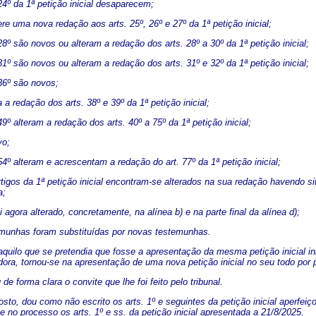
 24º da 1ª petição inicial desaparecem;
fere uma nova redação aos arts. 25º, 26º e 27º da 1ª petição inicial;
 28º são novos ou alteram a redação dos arts. 28º a 30º da 1ª petição inicial;
 31º são novos ou alteram a redação dos arts. 31º e 32º da 1ª petição inicial;
 36º são novos;
ra a redação dos arts. 38º e 39º da 1ª petição inicial;
 49º alteram a redação dos arts. 40º a 75º da 1ª petição inicial;
vo;
 54º alteram e acrescentam a redação do art. 77º da 1ª petição inicial;
artigos da 1ª petição inicial encontram-se alterados na sua redação havendo
a;
oi agora alterado, concretamente, na alínea b) e na parte final da alínea d);
emunhas foram substituídas por novas testemunhas.
quilo que se pretendia que fosse a apresentação da mesma petição inicial i
ora, tornou-se na apresentação de uma nova petição inicial no seu todo por p
de forma clara o convite que lhe foi feito pelo tribunal.
to, dou como não escrito os arts. 1º e seguintes da petição inicial aperfeiçoa
se no processo os arts. 1º e ss. da petição inicial apresentada a 21/8/2025.