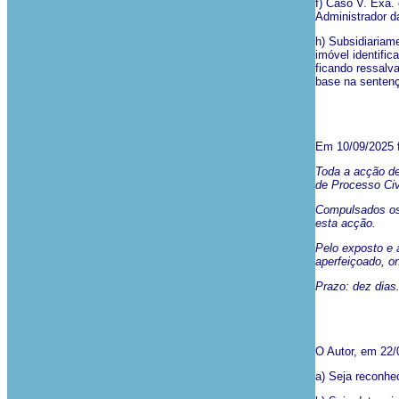
f) Caso V. Exa. 
Administrador da
h) Subsidiariam
imóvel identifi
ficando ressalva
base na sentenç
Em 10/09/2025 f
Toda a acção dev
de Processo Civi
Compulsados os 
esta acção.
Pelo exposto e a
aperfeiçoado, on
Prazo: dez dias
O Autor, em 22/
a) Seja reconhec