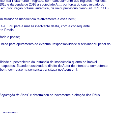
contrar ilicitamente integrado, com cancelamento dos registos inválidos,
015 e da venda de 2016 à sociedade A..., por força do caso julgado do
procuração notarial autêntica, de valor probatório pleno (art. 371.º CC),
nistrador da Insolvência relativamente a esse bem;
a a A... ou para a massa insolvente desta, com a consequente
to Predial.;
edade e posse;
úblico para apuramento de eventual responsabilidade disciplinar ou penal do
lidade superveniente da instância de insolvência quanto ao imóvel
expostos, ficando ressalvado o direito do Autor de intentar a competente
do bem, com base na sentença transitada no Apenso H.
 Separação de Bens
” e determinou-se novamente a citação dos Réus.