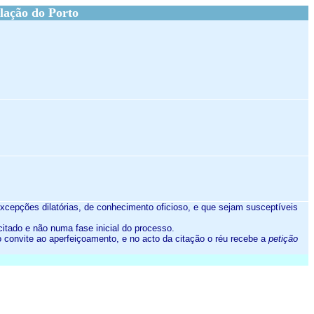
lação do Porto
s excepções dilatórias, de conhecimento oficioso, e que sejam susceptíveis
 citado e não numa fase inicial do processo.
convite ao aperfeiçoamento, e no acto da citação o réu recebe a
petição