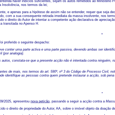
entenda haver indícios suficientes, sejam os autos remetidos ao Ministério P
 Insolvência, nos termos da lei;
ente, e apenas para a hipótese de assim não se entender, requer que seja dec
cado, com a sua consequente retirada imediata da massa insolvente, nos term
do o direito do Autor de intentar a competente ação declarativa de apreciaçã
a transitada no Apenso H.
*
oi proferido o seguinte despacho:
e conter uma parte activa e uma parte passiva, devendo ambas ser identificad
l (por analogia).
autos, constata-se que a presente acção não é intentada contra ninguém, nã
ntes de mais, nos termos do art. 590º, nº 3 do Código de Processo Civil, noti
de identifique as pessoas contra quem pretende instaurar a acção, sob pena d
.
*
09/2025, apresentou
nova petição
, passando a seguir a acção contra a
Massa
ido o direito de propriedade do Autor, AA, sobre o imóvel objeto da doação de