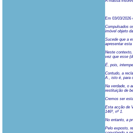
A massa insolve
Em 03/03/2026 o
Compulsados os 
imóvel objeto d
Sucede que a es
apresentar esta 
Neste contexto,
vez que esse (d
É, pois, intemp
Contudo, a recl
A., isto é, par
Na verdade, o ar
restituição de b
Cremos ser esta
Esta acção de Ve
146º, nº 1.
No entanto, a p
Pelo exposto, re
convolando a pr