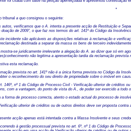
nte foi citada com base na petição aperfeiçoada e apresentou contestação 
*
 tribunal
a quo
consignou o seguinte:
autos, verificamos que o A. intenta a presente acção de Restituição e Sepa
a doação de 2009”, o que faz nos termos do art. 141º do Código da Insolvên
te incidente são aplicáveis as disposições relativas à reclamação e verificaç
reclamação destinada a separar da massa os bens de terceiro indevidamente ap
 mostra-se juridicamente irrelevante a alegação do A. ao dizer que só em a
es)conhecimento não legitima a apresentação tardia da reclamação prevista 
estiva esta reclamação.
amação prevista no art. 141º não é a única forma prevista no Código da Inso
a obter o reconhecimento do seu direito de propriedade sobre o imóvel em cau
t. 146º, nº 1 do Código de Processo Civil - Verificação ulterior de créditos o
ens, com a vantagem, do ponto de vista do A., de poder ser exercido a todo o 
 a forma de processo correcta, atento o estado actual do processo de insolvê
rificação ulterior de créditos ou de outros direitos deve ser proposta contra
resente acção apenas está intentada contra a Massa Insolvente e seus credo
correndo à gestão processual prevista no art. 6º, nº 1 do Código de Processo 
esente acção em uma acção de Verificação ulterior de créditos ou de outros