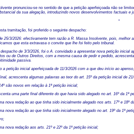
lvente pronunciou-se no sentido de que a petição aperfeiçoada não se limito
bstancial da sua alegação, introduzindo novos desenvolvimentos factuais e ju
*
sta tramitação, foi proferido o seguinte despacho:
e 25/3/2026: efectivamente tem razão a R. Massa Insolvente, pois, melhor ana
icamos que esta extravasa o convite que lhe foi feito pelo tribunal.
 despacho de 3/3/2026, foi o A. convidado a apresentar nova petição inicial
ditos ou de Outros Direitos, com a mesma causa de pedir e pedido, acrescen
gitimidade passiva.
a petição inicial aperfeiçoada de 11/3/2026 com a que deu início ao apenso,
e final, acrescenta algumas palavras ao teor do art. 15º da petição inicial de 21
 14º são novos em relação à 1ª petição inicial;
escenta uma parte final diferente do que havia sido alegado no art. 16º da 1ª pet
uma nova redação ao que tinha sido inicialmente alegado nos arts. 17º e 18º da 
uma nova redação ao que tinha sido inicialmente alegado no art. 19º da 1ª petiç
vo;
uma nova redação aos arts. 21º e 22º da 1ª petição inicial;