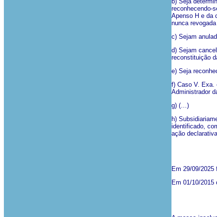
b) Seja determi
reconhecendo-se
Apenso H e da c
nunca revogada 
c) Sejam anulad
d) Sejam cancel
reconstituição d
e) Seja reconhe
f) Caso V. Exa. 
Administrador da
g) (…)
h) Subsidiariam
identificado, c
ação declarativ
Em 29/09/2025 f
Em 01/10/2015 d