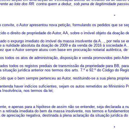
vente ao lote dos RR. contra quem a deduz, sob pena de ilegitimidade passiv
*
convite, o Autor apresentou nova petição, formulando os pedidos que se s
ido o direito de propriedade do Autor, AA, sobre o imóvel objeto da doação de
nado o expurgo imediato do imóvel da massa insolvente da A..., por nela se en
 a nulidade absoluta da doação de 2009 e da venda de 2016 à sociedade A...
ez que o Autor sempre atuou com base em procuração notarial autêntica, de va
os todos os atos de administração, disposição e venda promovidos pelo Admi
ados todos os registos prediais de transmissão da propriedade para BB, par
a situação jurídica anterior nos termos dos arts. 7.º e 92.º do Código do Regis
cido que o bem sempre pertenceu ao Autor, restituindo-se a sua plena propri
entenda haver indícios suficientes, sejam os autos remetidos ao Ministério P
 Insolvência, nos termos da lei;
ente, e apenas para a hipótese de assim não se entender, seja declarada a nu
om a retirada imediata do bem da massa insolvente, nos termos e fundamentos 
a de apreciação negativa, destinada à plena aclaração da situação jurídica 
*