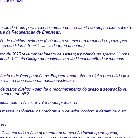
em 23/10/2025.
ração de Bens para reconhecimento do seu direito de propriedade sobre “o
cia e da Recuperação de Empresas.
ão de créditos, pelo que já há muito se encontra terminado o prazo para
reendidos (cfr. nº 1, al. c) da referida norma).
gosto de 2025 teve conhecimento da sentença proferida no apenso H, uma
no art. 141º do Código da Insolvência e da Recuperação de Empresas.
lvência e da Recuperação de Empresas para obter o efeito pretendido pelo
sa e a sua separação da massa insolvente.
u de outros direitos - permite o reconhecimento do direito à separação ou
tempo -cfr. nº 2.
ncia, para o A. fazer valer a sua pretensão.
 a massa insolvente, os credores e o devedor, conforme determina o art.
res.
Civil, convido o A. a apresentar nova petição inicial aperfeiçoada,
 direitos, com a mesma causa de pedir e pedido, acrescentando apenas a