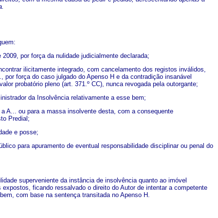
a.
eguem:
 2009, por força da nulidade judicialmente declarada;
contrar ilicitamente integrado, com cancelamento dos registos inválidos,
, por força do caso julgado do Apenso H e da contradição insanável
lor probatório pleno (art. 371.º CC), nunca revogada pela outorgante;
nistrador da Insolvência relativamente a esse bem;
a a A... ou para a massa insolvente desta, com a consequente
to Predial;
edade e posse;
úblico para apuramento de eventual responsabilidade disciplinar ou penal do
lidade superveniente da instância de insolvência quanto ao imóvel
expostos, ficando ressalvado o direito do Autor de intentar a competente
do bem, com base na sentença transitada no Apenso H.