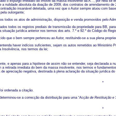
nado o expurgo imediato do imóvel da massa insolvente da A..., por nela se en
 a nulidade absoluta da doação de 2009, dos contratos de arrendamento de 2
ontradição insanável detetada, uma vez que o Autor sempre atuou com base em 
pela outorgante;
os todos os atos de administração, disposição e venda promovidos pelo Admi
ados todos os registos prediais de transmissão da propriedade para BB, par
a situação jurídica anterior nos termos dos arts. 7.º e 92.º do Código do Regis
cido que o bem sempre pertenceu ao Autor, restituindo-se a sua plena propri
entenda haver indícios suficientes, sejam os autos remetidos ao Ministério P
 Insolvência, nos termos da lei;
ente, e apenas para a hipótese de assim não se entender, seja declarada a nu
om a retirada imediata do bem da massa insolvente, nos termos e fundamentos 
a de apreciação negativa, destinada à plena aclaração da situação jurídica 
*
oi ordenada a citação.
eterminou-se a correcção da distribuição para uma “
Acção de Restituição e
*