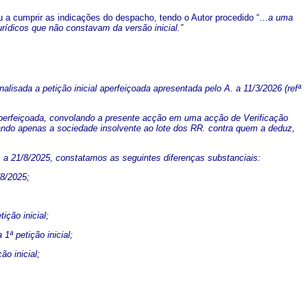
u a cumprir as indicações do despacho, tendo o Autor procedido “…
a uma
rídicos que não constavam da versão inicial.”
lisada a petição inicial aperfeiçoada apresentada pelo A. a 11/3/2026 (refª
 aperfeiçoada, convolando a presente acção em uma acção de Verificação
tando apenas a sociedade insolvente ao lote dos RR. contra quem a deduz,
 a 21/8/2025, constatamos as seguintes diferenças substanciais:
/8/2025;
ição inicial;
1ª petição inicial;
ão inicial;