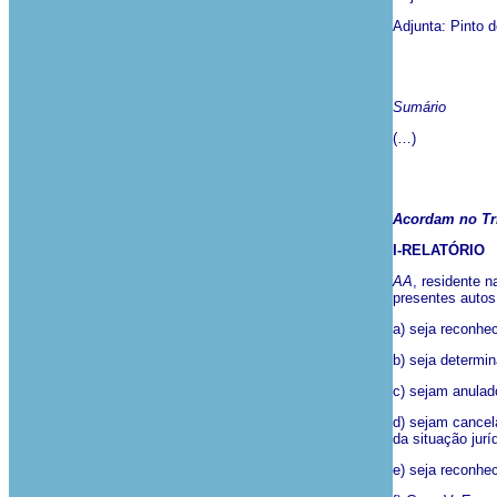
Adjunta: Pinto 
Sumário
(…)
Acordam no Tr
I-RELATÓRIO
AA
, residente n
presentes autos
a) seja reconhec
b) seja determin
c) sejam anulad
d) sejam cancel
da situação juríd
e) seja reconhe