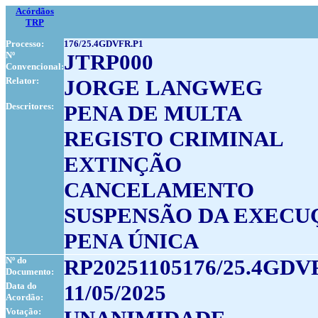
Acórdãos
TRP
Processo:
176/25.4GDVFR.P1
Nº
JTRP000
Convencional:
Relator:
JORGE LANGWEG
Descritores:
PENA DE MULTA
REGISTO CRIMINAL
EXTINÇÃO
CANCELAMENTO
SUSPENSÃO DA EXECU
PENA ÚNICA
Nº do
RP20251105176/25.4GDV
Documento:
Data do
11/05/2025
Acordão:
Votação: