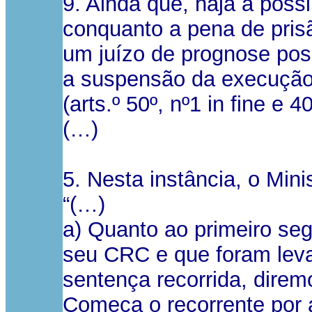
9. Ainda que, haja a poss
conquanto a pena de prisã
um juízo de prognose pos
a suspensão da execução 
(arts.º 50º, nº1 in fine e 
(…)
5. Nesta instância, o Mini
“(…)
a) Quanto ao primeiro se
seu CRC e que foram leva
sentença recorrida, direm
Começa o recorrente por a