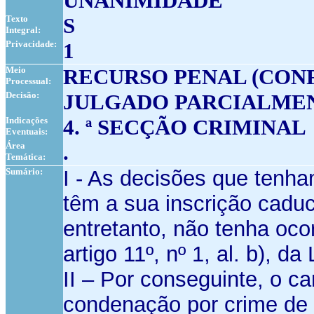
UNANIMIDADE
Texto
S
Integral:
Privacidade:
1
Meio
RECURSO PENAL (CON
Processual:
Decisão:
JULGADO PARCIALMEN
Indicações
4. ª SECÇÃO CRIMINAL
Eventuais:
Área
.
Temática:
Sumário:
I - As decisões que tenha
têm a sua inscrição caduc
entretanto, não tenha oco
artigo 11º, nº 1, al. b), d
II – Por conseguinte, o ca
condenação por crime de q