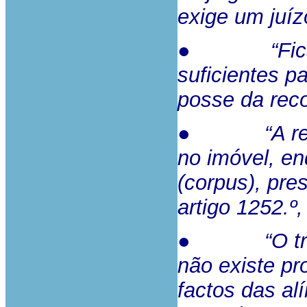
exige um juíz
● “Ficaram 
suficientes pa
posse da reco
● “A residê
no imóvel, en
(corpus), pr
artigo 1252.º,
● “O tribuna
não existe pr
factos das al