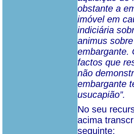
obstante a em
imóvel em cau
indiciária so
animus
sobre
embargante.
factos que re
não demonstra
embargante te
usucapião”.
No seu recur
acima transcr
seguinte: