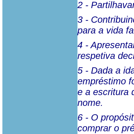
2 - Partilhav
3 - Contribui
para a vida fa
4 - Apresenta
respetiva dec
5 - Dada a ida
empréstimo f
e a escritur
nome.
6 - O propósi
comprar o pr