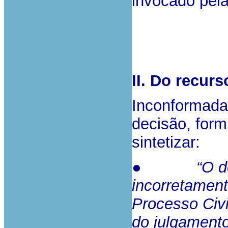
invocado pel
II. Do recurs
Inconformada
decisão, for
sintetizar:
● “O despa
incorretament
Processo
Civ
do julgamento