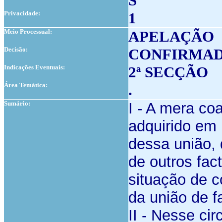
S
Privacidade:
1
Meio Processual:
APELAÇÃO
Decisão:
CONFIRMA
Indicações Eventuais:
2ª SECÇÃO
Área Temática:
.
Sumário:
I - A mera co
adquirido e
dessa união
de outros fact
situação de 
da união de f
II - Nesse ci