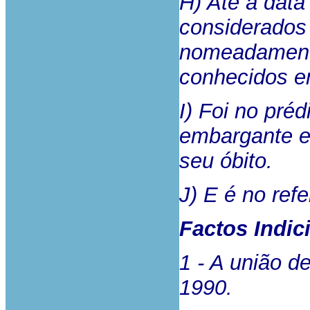
H) Até à data
considerados
nomeadamente
conhecidos e
I) Foi no pré
embargante e 
seu óbito.
J) E é no refe
Factos Indic
1 - A união de
1990.