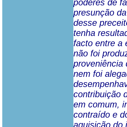
poderes de fa
presunção d
desse preceit
tenha resulta
facto entre a
não foi produ
proveniência 
nem
foi aleg
desempenhava
contribuição
em comum,
i
contraído e 
aquisição do