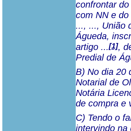
confrontar do
com NN e do 
..., ..., União
Águeda, inscr
[1]
artigo ...
, d
Predial de Ág
B) No dia 20 
Notarial de Ol
Notária Licen
de compra e 
C) Tendo o fa
intervindo na