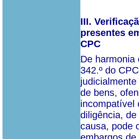
III. Verific
presentes em
CPC
De harmonia c
342.º do CPC,
judicialment
de bens, ofen
incompatível 
diligência, de
causa, pode o
embargos de t