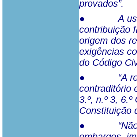
provados”.
● A usucap
contribuição 
origem dos re
exigências co
do Código Civi
● “A rejeiçã
contraditório 
3.º, n.º 3, 6.
Constituição 
● “Não é m
embargos, im