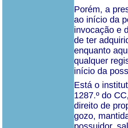
Porém, a pres
ao início da 
invocação e d
de ter adquiri
enquanto aqui
qualquer regi
início da pos
Está o institu
1287.º do CC
direito de pro
gozo, mantida
possuidor, sa