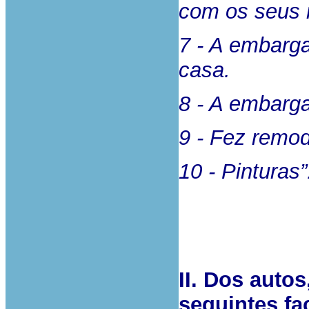
com os seus r
7 - A embarga
casa.
8 - A embarga
9 - Fez remo
10 - Pinturas”
II. Dos auto
seguintes fa