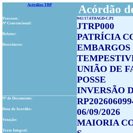
Acórdãos TRP
Acórdão do
Processo:
941/17.6T8AGD-C.P1
Nº Convencional:
JTRP000
Relator:
PATRÍCIA C
Descritores:
EMBARGOS 
TEMPESTIV
UNIÃO DE 
POSSE
INVERSÃO D
Nº do Documento:
RP202606099
Data do Acordão:
06/09/2026
Votação:
MAIORIA CO
Texto Integral: