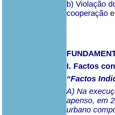
b) Violação do
cooperação e d
FUNDAMEN
I. Factos co
“Factos Indi
A) Na execuç
apenso, em 2
urbano compos