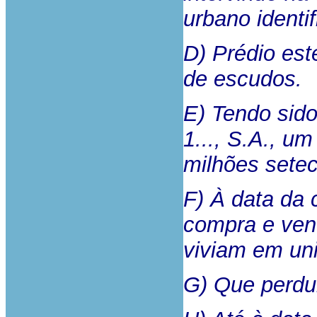
urbano identi
D) Prédio est
de escudos.
E) Tendo sid
1..., S.A., u
milhões setec
F) À data da 
compra e vend
viviam em uni
G) Que perdu