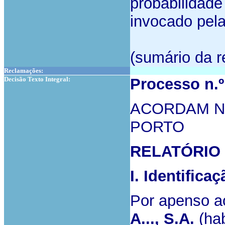
probabilidade
invocado pel
(sumário da r
Reclamações:
Decisão Texto Integral:
Processo n.
ACORDAM N
PORTO
RELATÓRIO
I. Identifica
Por apenso a
A..., S.A.
(hab