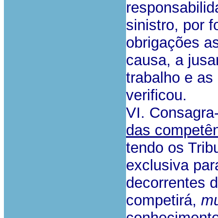
responsabilid
sinistro, por
obrigações a
causa, a jusa
trabalho e a
verificou.
VI. Consagra
das competên
tendo os Trib
exclusiva par
decorrentes d
competirá,
mu
conhecimento