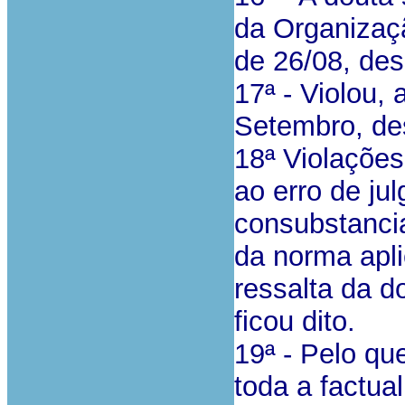
da Organizaçã
de 26/08, desi
17ª - Violou, 
Setembro, des
18ª Violações
ao erro de ju
consubstanci
da norma aplic
ressalta da d
ficou dito.
19ª - Pelo qu
toda a factua