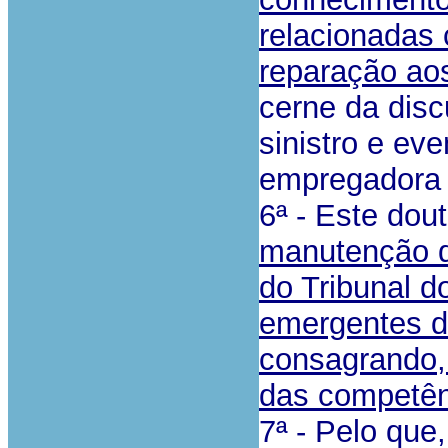
relacionadas
reparação aos
cerne da disc
sinistro e ev
empregadora 
6ª - Este dout
manutenção d
do Tribunal d
emergentes do
consagrando, 
das competên
7ª - Pelo que