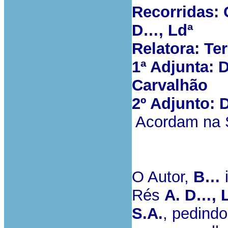
Recorridas: 
D…, Ldª
Relatora: Te
1ª Adjunta:
Carvalhão
2º Adjunto:
Acordam na S
O Autor,
B…
i
Rés
A. D…, 
S.A.
, pedind