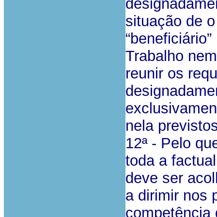
designadamen
situação de o
“beneficiário
Trabalho nem
reunir os requ
designadament
exclusivament
nela previstos
12ª - Pelo qu
toda a factua
deve ser acol
a dirimir nos 
competência d