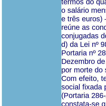
termos do qua
o salário men
e três euros)
reúne as cond
conjugadas dos
d) da Lei nº 
Portaria nº 2
Dezembro de 
por morte do s
Com efeito, t
social fixada
(Portaria 28
constata-se q