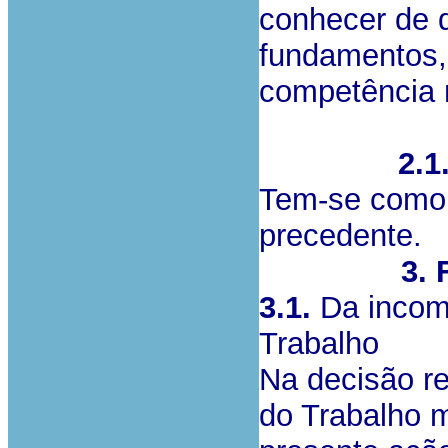
conhecer de 
fundamentos, 
competência m
2.1
Tem-se como 
precedente.
3. 
3.1.
Da incomp
Trabalho
Na decisão re
do Trabalho 