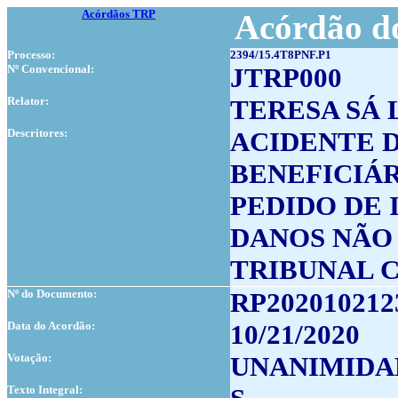
Acórdãos TRP
Acórdão do
Processo:
2394/15.4T8PNF.P1
Nº Convencional:
JTRP000
Relator:
TERESA SÁ 
Descritores:
ACIDENTE 
BENEFICIÁR
PEDIDO DE
DANOS NÃO
TRIBUNAL 
Nº do Documento:
RP202010212
Data do Acordão:
10/21/2020
Votação:
UNANIMIDA
Texto Integral: