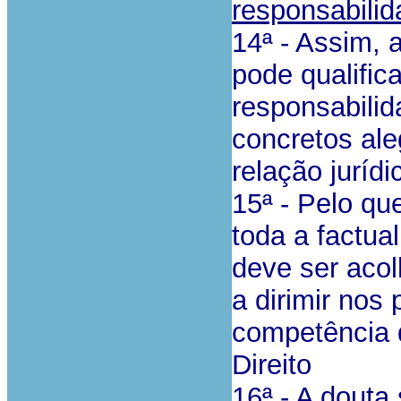
responsabilida
14ª - Assim, 
pode qualific
responsabilid
concretos al
relação jurídi
15ª - Pelo qu
toda a factua
deve ser acol
a dirimir nos 
competência d
Direito
16ª - A douta