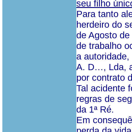
seu filho únic
Para tanto al
herdeiro do s
de Agosto de
de trabalho o
a autoridade,
A. D…, Lda, 
por contrato d
Tal acidente 
regras de seg
da 1ª Ré.
Em consequên
perda da vida