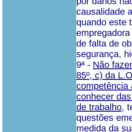
por danos não
causalidade a
quando este 
empregadora o
de falta de o
segurança, hi
9ª -
Não fazen
85º, c) da L.O
competência a
conhecer das
de trabalho
, 
questões eme
medida da sua