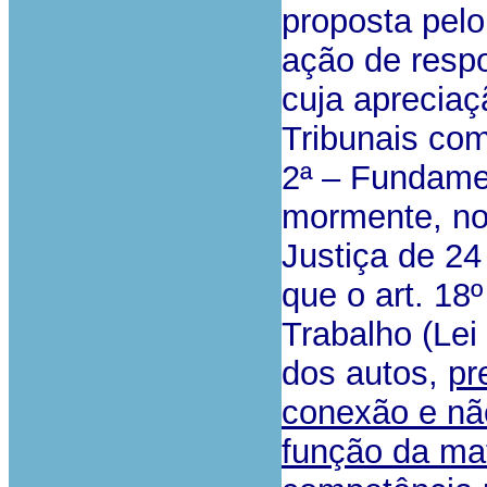
proposta pel
ação de respon
cuja aprecia
Tribunais co
2ª – Fundame
mormente, no
Justiça de 24
que o art. 18
Trabalho (Lei
dos autos,
pr
conexão e nã
função da mat