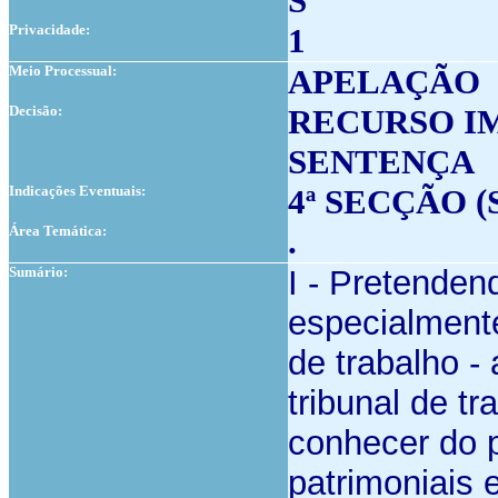
S
Privacidade:
1
Meio Processual:
APELAÇÃO
Decisão:
RECURSO I
SENTENÇA
Indicações Eventuais:
4ª SECÇÃO (
Área Temática:
.
Sumário:
I - Pretendend
especialmente
de trabalho -
tribunal de t
conhecer do 
patrimoniais 