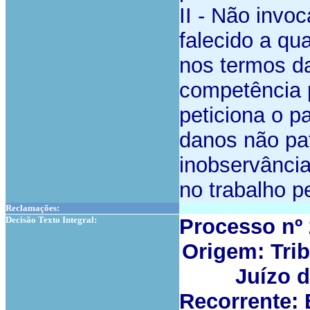
II - Não invo
falecido a qua
nos termos da
competência 
peticiona o 
danos não pa
inobservânci
no trabalho p
Reclamações:
Decisão Texto Integral:
Processo nº
Origem: Trib
Juízo d
Recorrente: