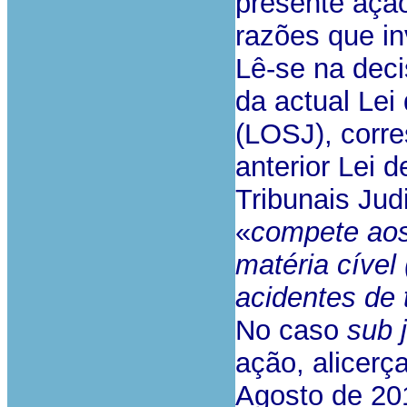
presente ação
razões que in
Lê-se na decis
da actual Lei
(LOSJ), corre
anterior Lei
Tribunais Jud
«
compete aos
matéria cíve
acidentes de 
No caso
sub 
ação, alicerç
Agosto de 20