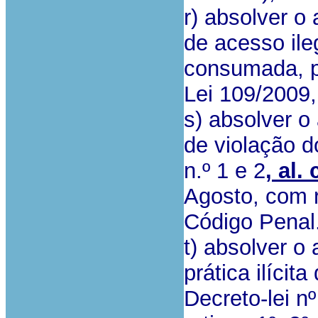
r) absolver o
de acesso ile
consumada, p.p
Lei 109/2009
s) absolver o
de violação do
n.º 1 e 2
, al. 
Agosto, com re
Código Penal
t) absolver o
prática ilícita
Decreto-lei n