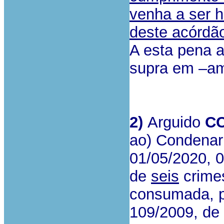
venha a ser h
deste acórdã
A esta pena a
supra em –am
2)
Arguido
C
ao) Condenar
01/05/2020, 
de
seis
crimes
consumada, p.p
109/2009, de 