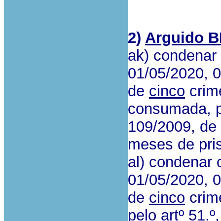
2)
Arguido 
ak) condenar
01/05/2020, 
de
cinco
crime
consumada, p.p
109/2009, de 
meses de pri
al) condenar 
01/05/2020, 
de
cinco
crime
pelo artº 51.º,