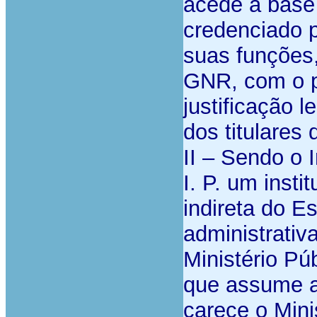
acede à base
credenciado 
suas funções,
GNR, com o p
justificação 
dos titulares
II – Sendo o 
I. P. um insti
indireta do E
administrativ
Ministério Pú
que assume a
carece o Mini