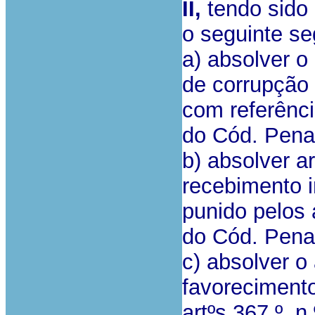
II,
tendo sido 
o seguinte se
a) absolver o
de corrupção p
com referência
do Cód. Pena
b) absolver a
recebimento i
punido pelos a
do Cód. Pena
c) absolver o
favorecimento
artºs 367.º, n