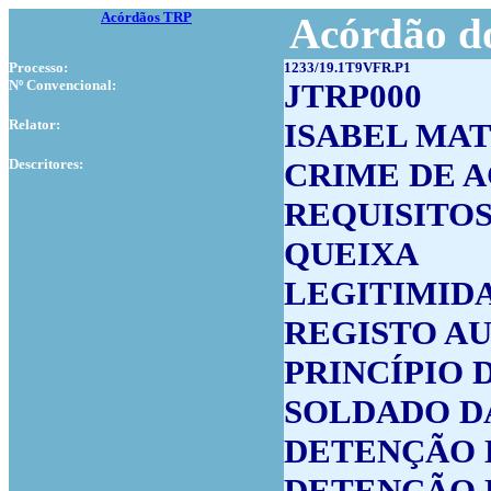
Acórdãos TRP
Acórdão do
Processo:
1233/19.1T9VFR.P1
Nº Convencional:
JTRP000
Relator:
ISABEL MA
Descritores:
CRIME DE A
REQUISITO
QUEIXA
LEGITIMID
REGISTO A
PRINCÍPIO 
SOLDADO D
DETENÇÃO 
DETENÇÃO 