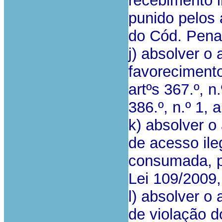
recebimento i
punido pelos a
do Cód. Pena
j) absolver o
favorecimento
artºs 367.º, n
386.º, n.º 1, 
k) absolver o
de acesso ile
consumada, p.p
Lei 109/2009
l) absolver o
de violação do