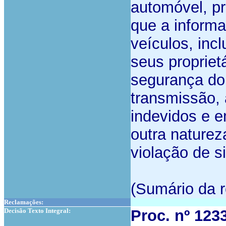
automóvel, pr
que a informa
veículos, inc
seus proprietá
segurança do 
transmissão, 
indevidos e e
outra naturez
violação de si
(Sumário da r
Reclamações:
Decisão Texto Integral:
Proc. nº 123