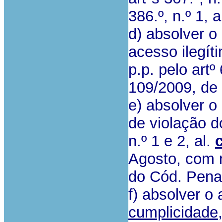
386.º, n.º 1, 
d) absolver o
acesso ilegí
p.p. pelo artº 
109/2009, de
e) absolver o
de violação do
n.º 1 e 2, al.
c
Agosto, com re
do Cód. Pena
f) absolver o
cumplicidade