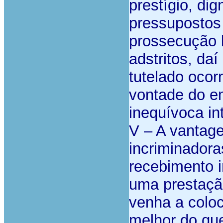
prestígio, di
pressupostos 
prossecução l
adstritos, da
tutelado ocor
vontade do e
inequívoca i
V – A vantag
incriminadora
recebimento 
uma prestação
venha a coloc
melhor do qu