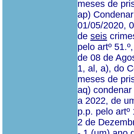
meses de pri
ap) Condenar
01/05/2020, 
de
seis
crimes
pelo artº 51.º,
de 08 de Agos
1, al, a), do 
meses de pri
aq) condenar
a 2022, de um
p.p. pelo artº
2 de Dezembr
- 1 (um) ano 