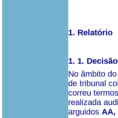
1. Relatório
1. 1. Decisã
No âmbito do
de tribunal c
correu termo
realizada aud
arguidos
AA, 