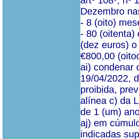
artº 108º, nº 
Dezembro na
- 8 (oito) mes
- 80 (oitenta)
(dez euros) o
€800,00 (oito
ai) condenar 
19/04/2022, 
proibida, prev
alínea c) da 
de 1 (um) ano
aj) em cúmulo
indicadas sup