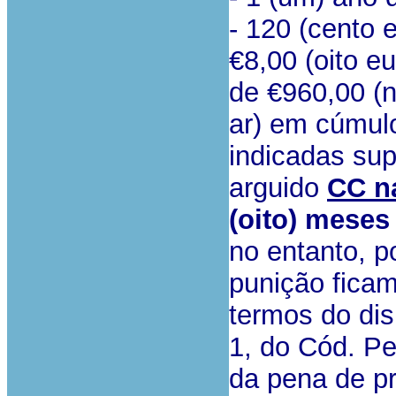
- 120 (cento e
€8,00 (oito e
de €960,00 (
ar) em cúmulo
indicadas sup
arguido
CC n
(oito) meses
no entanto, p
punição fica
termos do disp
1, do Cód. P
da pena de pr