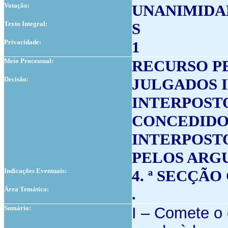
Votação:
UNANIMIDA
Texto Integral:
S
Privacidade:
1
Meio Processual:
RECURSO P
Decisão:
JULGADOS 
INTERPOSTO
CONCEDIDO
INTERPOSTO
PELOS ARGU
Indicações Eventuais:
4. ª SECÇÃ
Área Temática:
.
Sumário:
I – Comete o 