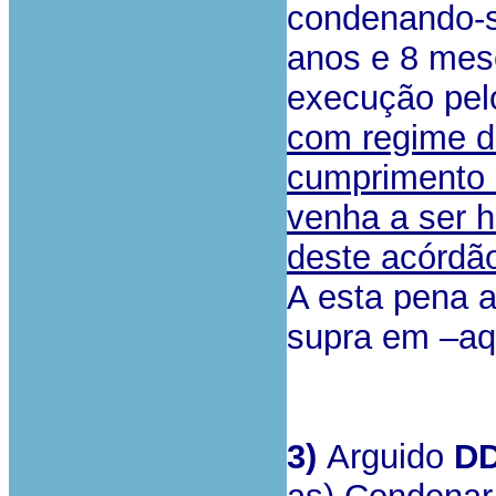
condenando-s
anos e 8 mes
execução pel
com regime de
cumprimento d
venha a ser h
deste acórdã
A esta pena a
supra em –aq
3)
Arguido
D