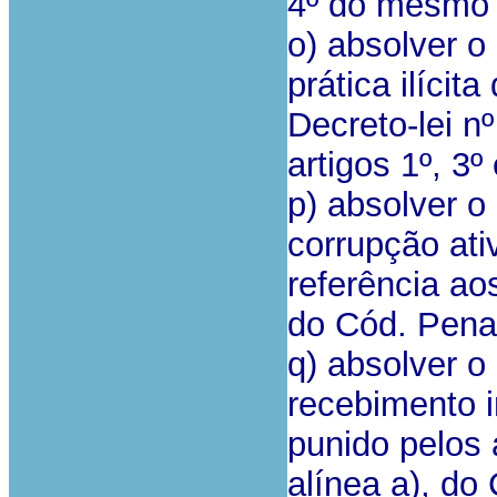
4º do mesmo 
o) absolver o
prática ilícita
Decreto-lei n
artigos 1º, 3
p)
absolver o
corrupção ativ
referência aos
do Cód. Pena
q) absolver o
recebimento i
punido pelos a
alínea a), do