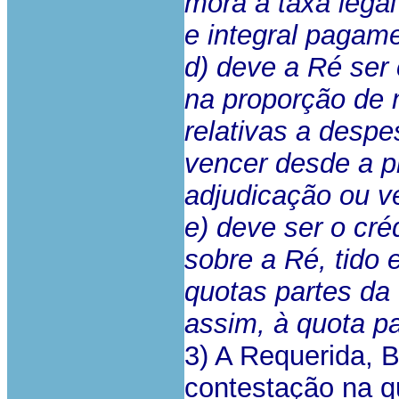
mora à taxa legal
e integral pagam
d) deve a Ré ser
na proporção de 
relativas a desp
vencer desde a pr
adjudicação ou 
e) deve ser o cré
sobre a Ré, tido 
quotas partes da
assim, à quota pa
3) A Requerida, B
contestação na q