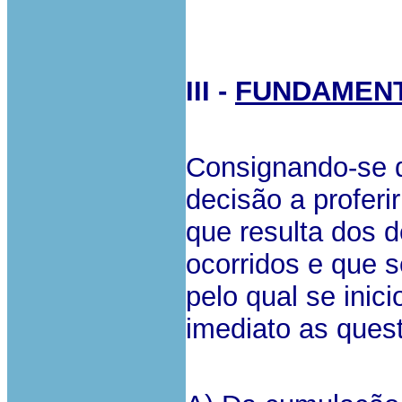
III -
FUNDAMEN
Consignando-se q
decisão a proferi
que resulta dos 
ocorridos e que s
pelo qual se ini
imediato as ques