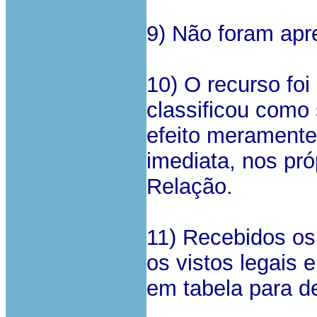
9) Não foram apr
10) O recurso foi
classificou como 
efeito meramente
imediata, nos pró
Relação.
11) Recebidos os
os vistos legais 
em tabela para d