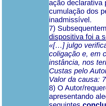
ação declarativa 
cumulação dos pe
inadmissível.
7) Subsequente
dispositiva foi a 
«[…] julgo verifi
coligação e, em 
instância, nos te
Custas pelo Autor
Valor da causa: 
8) O Autor/requer
apresentando ale
seguintes
concl