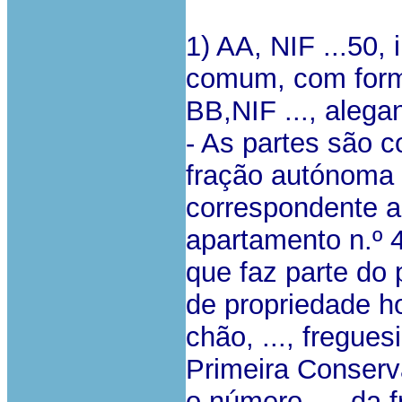
1) AA, NIF ...50,
comum, com forma
BB,NIF ..., alega
- As partes são c
fração autónoma d
correspondente a
apartamento n.º 4
que faz parte do
de propriedade hor
chão, ..., fregues
Primeira Conserv
o número ..., da f