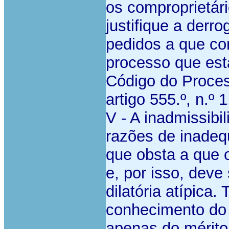
os comproprietár
justifique a der
pedidos a que co
processo que está
Código do Process
artigo 555.º, n.º
V - A inadmissib
razões de inadeq
que obsta a que 
e, por isso, dev
dilatória atípica
conhecimento do 
apenas do mérito