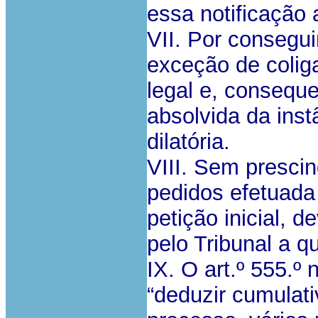
essa notificação 
VII. Por consegui
exceção de colig
legal e, consequ
absolvida da ins
dilatória.
VIII. Sem presci
pedidos efetuada
petição inicial, d
pelo Tribunal a q
IX. O art.º 555.º 
“deduzir cumulat