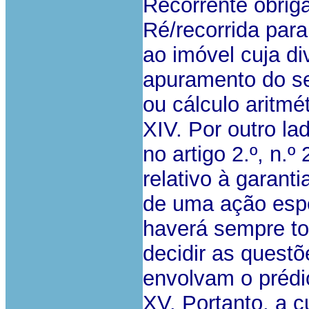
Recorrente obriga
Ré/recorrida para
ao imóvel cuja di
apuramento do se
ou cálculo aritmét
XIV. Por outro lad
no artigo 2.º, n.
relativo à garant
de uma ação espe
haverá sempre tod
decidir as questõ
envolvam o prédi
XV. Portanto, a 