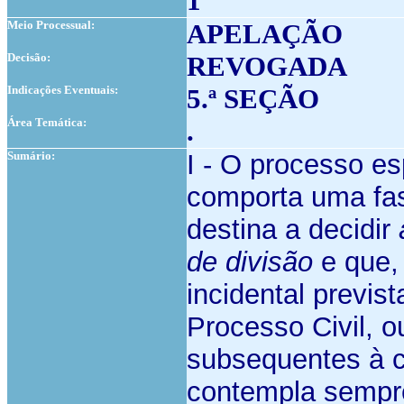
1
Meio Processual:
APELAÇÃO
Decisão:
REVOGADA
Indicações Eventuais:
5.ª SEÇÃO
Área Temática:
.
Sumário:
I - O processo e
comporta uma fase
destina a decidir
de divisão
e que,
incidental previs
Processo Civil, 
subsequentes à 
contempla sempre