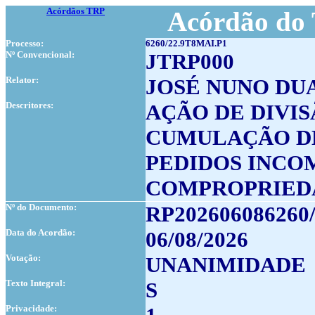
Acórdãos TRP
Acórdão do 
Processo:
6260/22.9T8MAI.P1
Nº Convencional:
JTRP000
Relator:
JOSÉ NUNO DU
Descritores:
AÇÃO DE DIVI
CUMULAÇÃO D
PEDIDOS INCO
COMPROPRIED
Nº do Documento:
RP202606086260
Data do Acordão:
06/08/2026
Votação:
UNANIMIDADE
Texto Integral:
S
Privacidade: