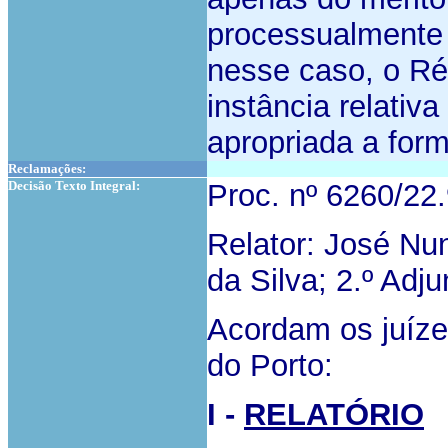
processualmente
nesse caso, o Ré
instância relativ
apropriada a form
Reclamações:
Decisão Texto Integral:
Proc. nº 6260/2
Relator: José Nun
da Silva; 2.º Adju
Acordam os juíze
do Porto:
I -
RELATÓRIO