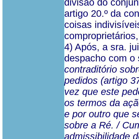
divisão do conju
artigo 20.º da co
coisas indivisíve
comproprietários,
4) Após, a sra. ju
despacho com o s
contraditório sob
pedidos (artigo 3
vez que este ped
os termos da açã
e por outro que s
sobre a Ré. / Cum
admissibilidade d