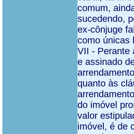
comum, ainda 
sucedendo, po
ex-cônjuge fa
como únicas 
VII -
Perante 
e assinado d
arrendamento
quanto às clá
arrendamento
do imóvel pr
valor estipul
imóvel, é de c