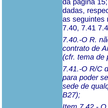
da página 15;
dadas, respe
as seguintes
7.40, 7.41 7.
7.40.-O R. nã
contrato de A
(cfr. tema de
7.41.-O R/C d
para poder se
sede de qual
B27);
Item 7.42.- O