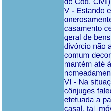
do Cód. Civil)
V -
Estando e
onerosamente
casamento ce
geral de bens
divórcio não a
comum decorr
mantém até à 
nomeadamente
VI -
Na situa
cônjuges fale
efetuada a pa
casal, tal imó