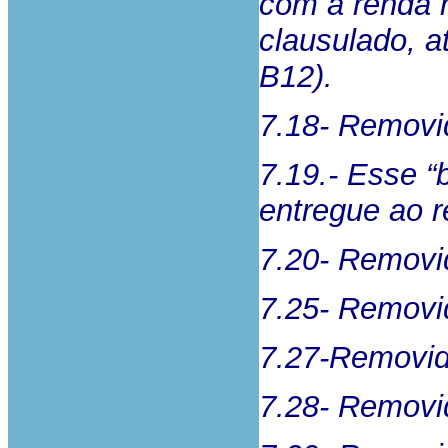
com a renda 
clausulado, a
B12).
7.18- Removi
7.19.- Esse “
entregue ao r
7.20- Removi
7.25- Removi
7.27-Removid
7.28- Removi