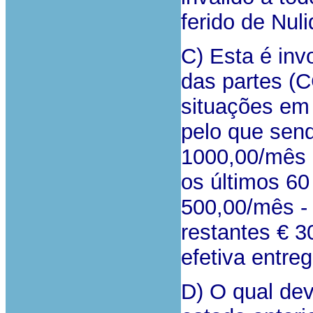
ferido de Nul
C) Esta é inv
das partes (CC
situações em 
pelo que send
1000,00/mês 
os últimos 60
500,00/mês -
restantes € 3
efetiva entre
D) O qual dev