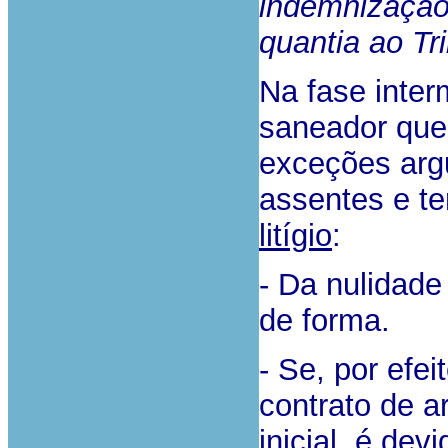
indemnização
quantia ao Tr
Na fase inter
saneador que
exceções argu
assentes e t
litígio
:
- Da nulidade
de forma.
- Se, por efe
contrato de 
inicial, é de