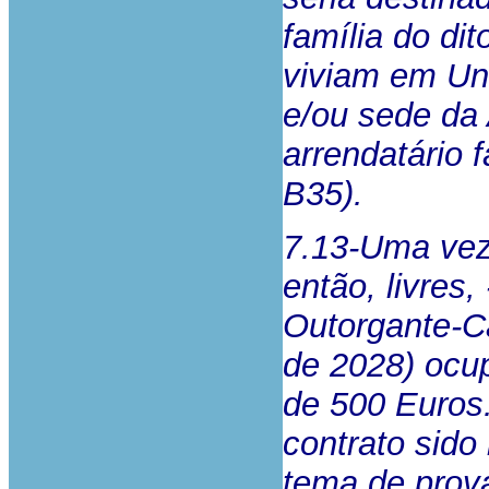
família do di
viviam em Un
e/ou sede da
arrendatário 
B35).
7.13-Uma vez 
então, livres
Outorgante-Ca
de 2028) ocu
de 500 Euros.
contrato sido 
tema de prov