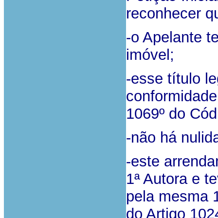
reconhecer q
-o Apelante t
imóvel;
-esse título 
conformidade 
1069º do Códi
-não há nulid
-este arrenda
1ª Autora e t
pela mesma 1
do Artigo 102