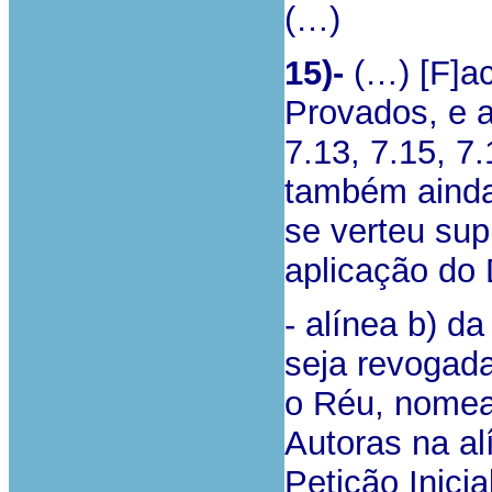
(…)
15)-
(…) [F]ac
Provados, e at
7.13, 7.15, 7.
também ainda
se verteu sup
aplicação do 
- alínea b) d
seja revogada
o Réu, nomea
Autoras na al
Petição Inici