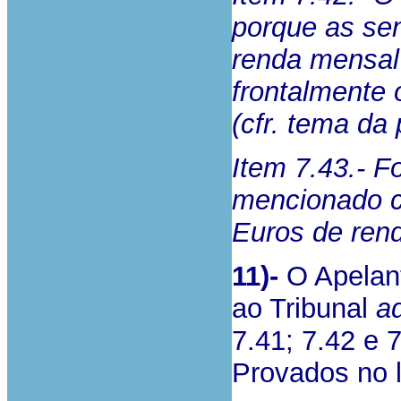
porque as se
renda mensal 
frontalmente 
(cfr. tema da
Item 7.43.- F
mencionado c
Euros de rend
11)-
O Apelant
ao Tribunal
a
7.41; 7.42 e 
Provados no 