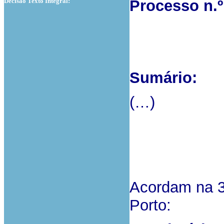
Decisão Texto Integral:
Processo n.
Sumário:
(…)
Acordam na 3
Porto: