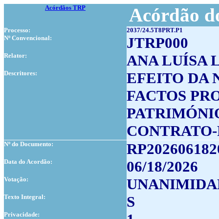
Acórdãos TRP
Acórdão do
Processo:
2037/24.5T8PRT.P1
Nº Convencional:
JTRP000
Relator:
ANA LUÍSA 
Descritores:
EFEITO DA 
FACTOS PR
PATRIMÓNI
CONTRATO-
Nº do Documento:
RP202606182
Data do Acordão:
06/18/2026
Votação:
UNANIMIDA
Texto Integral:
S
Privacidade: