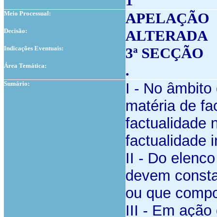
1
Meio Processual:
APELAÇÃO
Decisão:
ALTERADA
Indicações Eventuais:
3ª SECÇÃO
Área Temática:
.
Sumário:
I -
No âmbito 
matéria de fa
factualidade 
factualidade 
II -
Do elenco
devem consta
ou que compor
III -
Em ação d