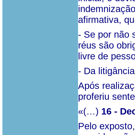
indemnização
afirmativa, q
- Se por não s
réus são obri
livre de pess
- Da litigânci
Após realizaç
proferiu sent
«(…)
16 - De
Pelo exposto,