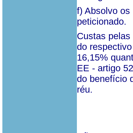
f) Absolvo o
peticionado.
Custas pelas 
do respectivo
16,15% quant
EE - artigo 5
do benefício 
réu.