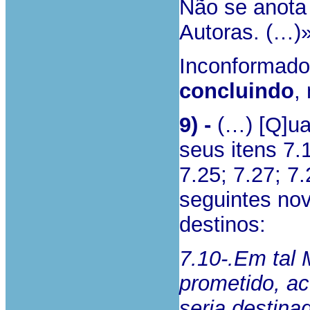
Não se anota 
Autoras. (…)
Inconformado
concluindo
,
9) -
(…) [Q]ua
seus itens
7.
7.25; 7.27; 7.
seguintes no
destinos:
7.10-.Em tal
prometido, ac
seria destina