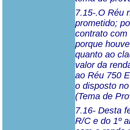
7.15-.O Réu n
prometido; po
contrato com 
porque houve
quanto ao cl
valor da ren
ao Réu 750 Eu
o disposto n
(Tema de Pro
7.16- Desta f
R/C e do 1º a