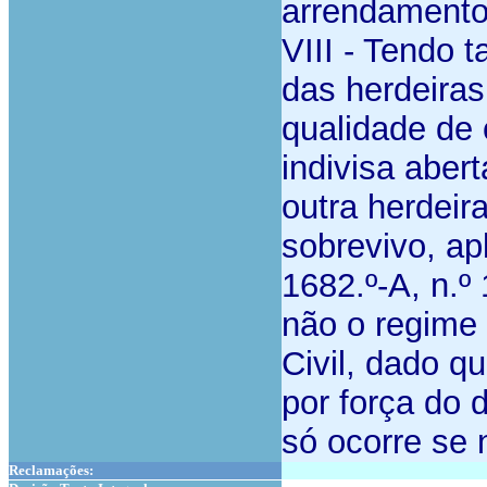
arrendamento
VIII -
Tendo ta
das herdeiras
qualidade de 
indivisa aber
outra herdeir
sobrevivo, ap
1682.º-A, n.º
não o regime p
Civil, dado qu
por força do d
só ocorre se 
Reclamações: