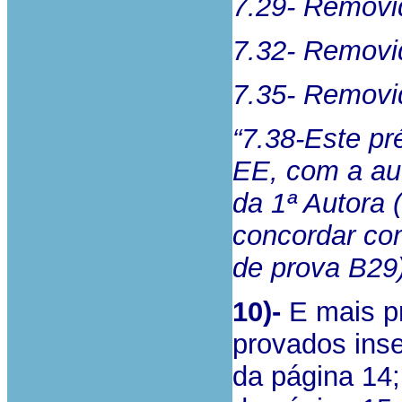
7.29- Removi
7.32- Removi
7.35- Removi
“7.38-Este p
EE, com a au
da 1ª Autora (
concordar co
de prova B29)
10)-
E mais pr
provados inse
da página 14;