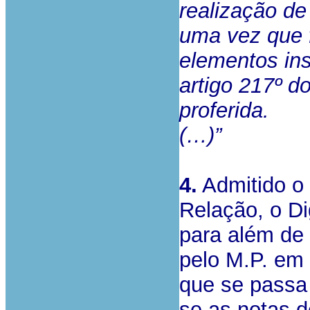
realização de
uma vez que 
elementos ins
artigo 217º d
proferida.
(…)”
4.
Admitido o 
Relação, o Di
para além de
pelo M.P. em 
que se passa 
se as notas d