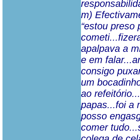
responsabilid
m) Efectivame
“estou preso
cometi...fiz
apalpava a mi
e em falar...
consigo puxar
um bocadinho 
ao refeitório
papas...foi 
posso engasg
comer tudo...
colega de ce