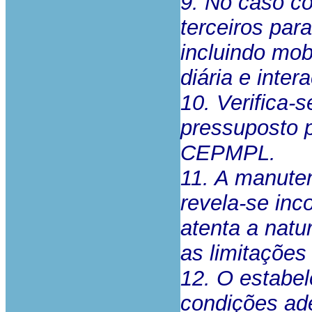
9. No caso co
terceiros par
incluindo mob
diária e inter
10. Verifica-
pressuposto p
CEPMPL.
11. A manuten
revela-se inc
atenta a natu
as limitações
12. O estabel
condições ad