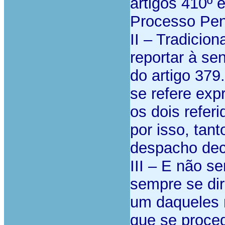
artigos 410º 
Processo Pen
II – Tradicio
reportar à se
do artigo 379
se refere exp
os dois refer
por isso, ta
despacho deci
III – E não se
sempre se dir
um daqueles 
que se proced