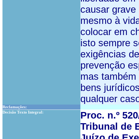
causar grave 
mesmo à vida
colocar em c
isto sempre 
exigências de
prevenção esp
mas também d
bens jurídico
qualquer caso
Reclamações:
Decisão Texto Integral:
Proc. n.º 52
Tribunal de
Juízo de Exe