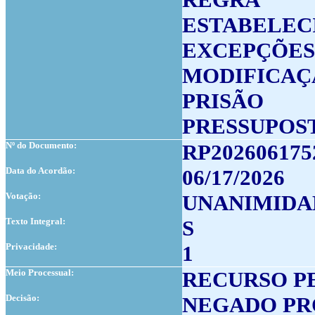
ESTABELEC
EXCEPÇÕES
MODIFICAÇ
PRISÃO
PRESSUPOS
Nº do Documento:
RP202606175
Data do Acordão:
06/17/2026
Votação:
UNANIMIDA
Texto Integral:
S
Privacidade:
1
Meio Processual:
RECURSO P
Decisão:
NEGADO PR