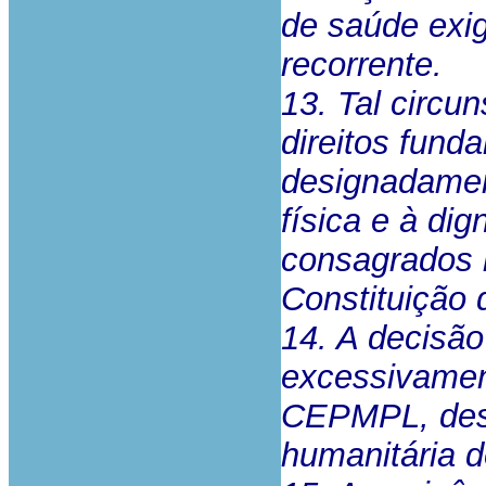
de saúde exig
recorrente.
13. Tal circu
direitos fund
designadament
física e à di
consagrados n
Constituição 
14. A decisão
excessivament
CEPMPL, desc
humanitária d