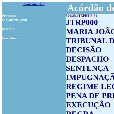
Acórdãos TRP
Acórdão do
Processo:
520/25.4TXPRT-B.P1
Nº Convencional:
JTRP000
Relator:
MARIA JOÃ
Descritores:
TRIBUNAL 
DECISÃO
DESPACHO
SENTENÇA
IMPUGNAÇ
REGIME LE
PENA DE PR
EXECUÇÃO
REGRA