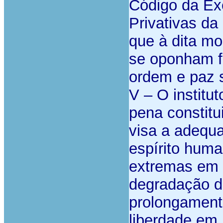
Código da Ex
Privativas da
que à dita m
se oponham f
ordem e paz s
V – O institu
pena constitu
visa a adequ
espírito huma
extremas em 
degradação do
prolongament
liberdade em 