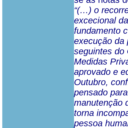
“(…) o recorr
excecional d
fundamento co
execução da p
seguintes do
Medidas Priva
aprovado e ed
Outubro, conf
pensado para 
manutenção d
torna incomp
pessoa huma