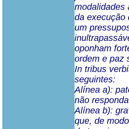
modalidades a
da execução 
um pressupost
inultrapassáve
oponham fort
ordem e paz s
In tribus verb
seguintes:
Alínea a): pat
não responda 
Alínea b): gr
que, de modo