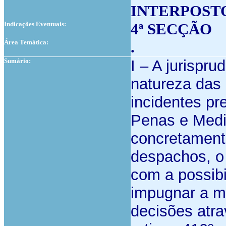
INTERPOST
Indicações Eventuais:
4ª SECÇÃO
Área Temática:
.
Sumário:
I – A jurispr
natureza das
incidentes p
Penas e Medi
concretament
despachos, o 
com a possibi
impugnar a ma
decisões atr