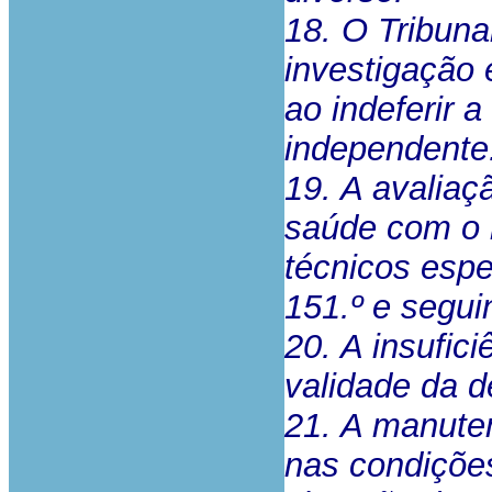
18. O Tribunal
investigação 
ao indeferir a
independente
19. A avaliaç
saúde com o 
técnicos espe
151.º e segui
20. A insufic
validade da d
21. A manuten
nas condiçõe