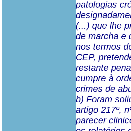
patologias cr
designadamen
(...) que lhe 
de marcha e 
nos termos do
CEP, preten
restante pena
cumpre à orde
crimes de abu
b) Foram soli
artigo 217º, 
parecer clini
os relatórios