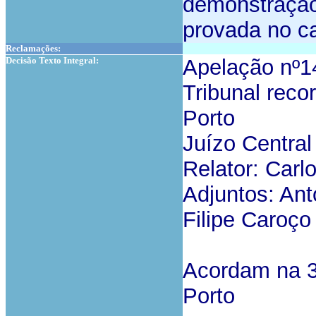
demonstração,
provada no c
Reclamações:
Decisão Texto Integral:
Apelação nº
Tribunal reco
Porto
Juízo Central
Relator: Carl
Adjuntos: An
Filipe Caroço
Acordam na 3
Porto