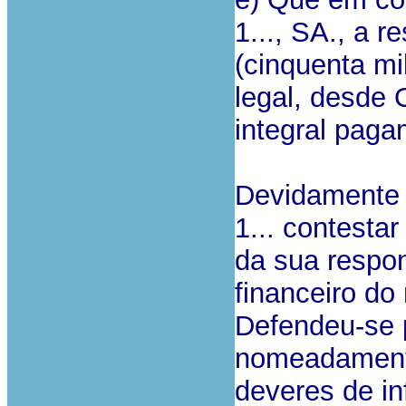
1..., SA., a r
(cinquenta mi
legal, desde 
integral pag
Devidamente c
1... contesta
da sua respon
financeiro do
Defendeu-se 
nomeadamente
deveres de i