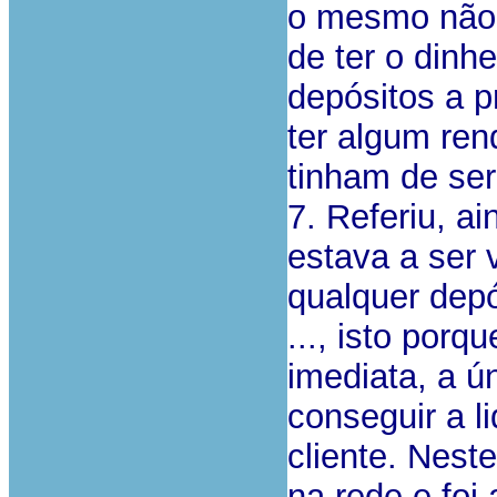
o mesmo não 
de ter o din
depósitos a p
ter algum ren
tinham de ser
7. Referiu, a
estava a ser
qualquer dep
..., isto por
imediata, a ú
conseguir a l
cliente. Neste
na rede e foi