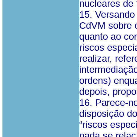
nucleares de 
15. Versando 
CdVM sobre o
quanto ao con
riscos especi
realizar, ref
intermediação
ordens) enqua
depois, propo
16. Parece-n
disposição do 
“riscos espec
nada se relac