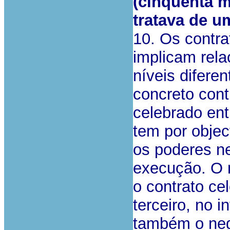
(cinquenta m
tratava de u
10. Os contra
implicam rel
níveis difere
concreto cont
celebrado ent
tem por objec
os poderes ne
execução. O n
o contrato ce
terceiro, no i
também o neg