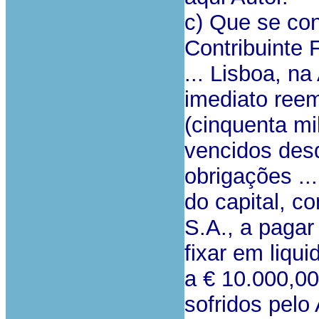
c) Que se con
Contribuinte Fi
... Lisboa, n
imediato reem
(cinquenta mi
vencidos des
obrigações ...
do capital, c
S.A., a pagar
fixar em liqu
a € 10.000,00
sofridos pel