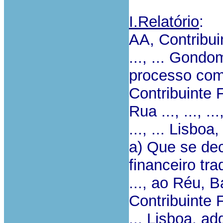
I.Relatório
:
AA, Contribuin
..., ... Gond
processo com
Contribuinte 
Rua ..., ..., 
..., ... Lisbo
a) Que se dec
financeiro tr
..., ao Réu, 
Contribuinte Fi
... Lisboa, a