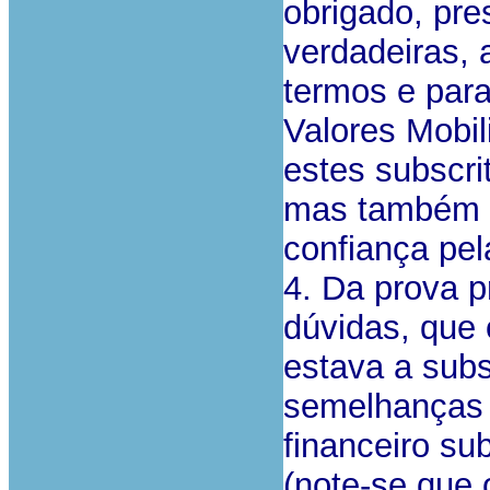
obrigado, pre
verdadeiras, a
termos e para
Valores Mobil
estes subscri
mas também a
confiança pel
4. Da prova 
dúvidas, que 
estava a sub
semelhanças e
financeiro sub
(note-se que 