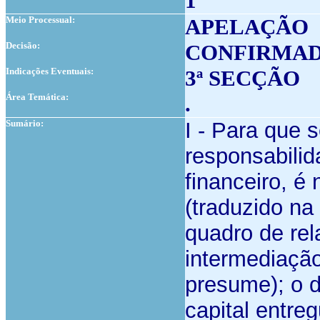
1
Meio Processual:
APELAÇÃO
Decisão:
CONFIRMA
Indicações Eventuais:
3ª SECÇÃO
Área Temática:
.
Sumário:
I - Para que 
responsabilida
financeiro, é 
(traduzido na
quadro de rel
intermediação
presume); o 
capital entre