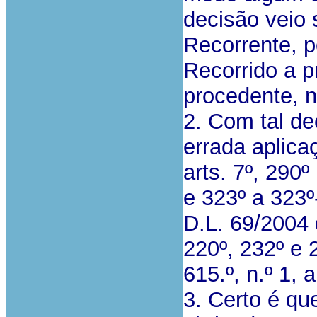
decisão veio 
Recorrente, p
Recorrido a p
procedente, n
2. Com tal de
errada aplica
arts. 7º, 290º
e 323º a 323º
D.L. 69/2004 
220º, 232º e 
615.º, n.º 1, 
3. Certo é qu