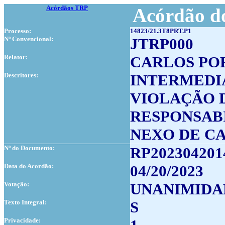
Acórdãos TRP
Acórdão do
Processo:
14823/21.3T8PRT.P1
Nº Convencional:
JTRP000
Relator:
CARLOS PO
Descritores:
INTERMEDI
VIOLAÇÃO 
RESPONSAB
NEXO DE C
Nº do Documento:
RP202304201
Data do Acordão:
04/20/2023
Votação:
UNANIMIDA
Texto Integral:
S
Privacidade: