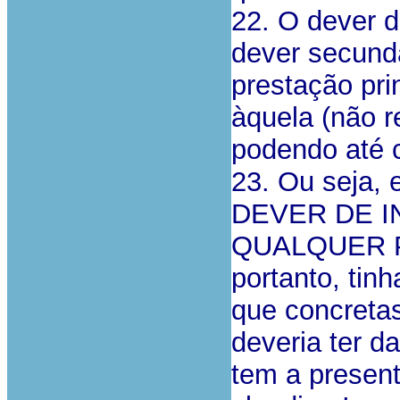
22. O dever d
dever secundá
prestação pri
àquela (não 
podendo até c
23. Ou seja,
DEVER DE 
QUALQUER P
portanto, tinh
que concreta
deveria ter d
tem a presen