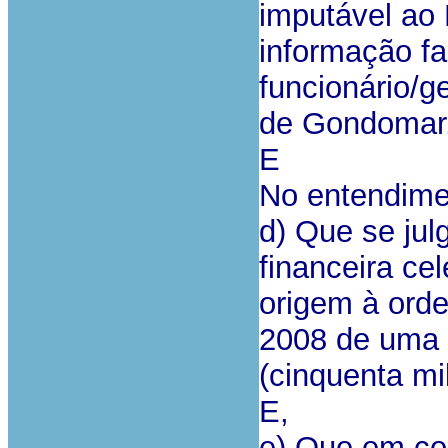
imputável ao 
informação fa
funcionário/g
de Gondomar,
E
No entendimen
d) Que se jul
financeira ce
origem à ord
2008 de uma o
(cinquenta mi
E,
e) Que em co