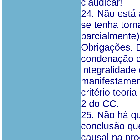
claudicar!
24. Não está
se tenha torn
parcialmente)
Obrigações. D
condenação 
integralidade
manifestamen
critério teori
2 do CC.
25. Não há qu
conclusão que
causal na pro