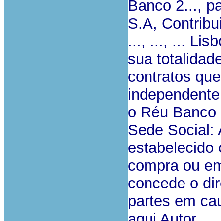
Banco 2..., p
S.A, Contribui
..., ..., ... 
sua totalidad
contratos que
independente
o Réu Banco 1.
Sede Social: Av
estabelecido
compra ou em
concede o dir
partes em cau
aqui Autor.