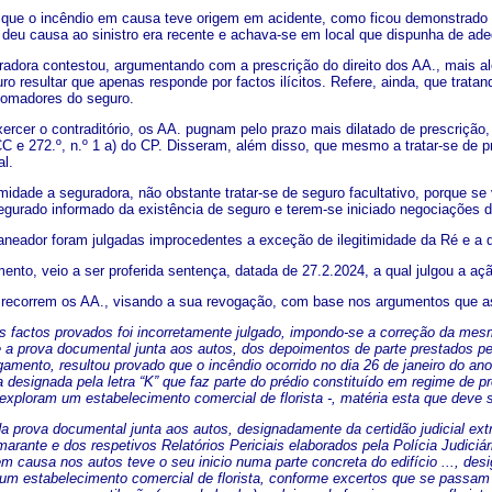
que o incêndio em causa teve origem em acidente, como ficou demonstrado em 
o deu causa ao sinistro era recente e achava-se em local que dispunha de ade
dora contestou, argumentando com a prescrição do direito dos AA., mais ale
ro resultar que apenas responde por factos ilícitos. Refere, ainda, que trata
tomadores do seguro.
rcer o contraditório, os AA. pugnam pelo prazo mais dilatado de prescrição, 
 CC e 272.º, n.º 1 a) do CP. Disseram, além disso, que mesmo a tratar-se d
al.
midade a seguradora, não obstante tratar-se de seguro facultativo, porque se 
segurado informado da existência de seguro e terem-se iniciado negociações d
eador foram julgadas improcedentes a exceção de ilegitimidade da Ré e a d
mento, veio a ser proferida sentença, datada de 27.2.2024, a qual julgou a a
 recorrem os AA., visando a sua revogação, com base nos argumentos que a
s factos provados foi incorretamente julgado, impondo-se a correção da mes
a prova documental junta aos autos, dos depoimentos de parte prestados p
gamento, resultou provado que o incêndio ocorrido no dia 26 de janeiro do ano 
designada pela letra “K” que faz parte do prédio constituído em regime de pr
 exploram um estabelecimento comercial de florista -, matéria esta que deve
da prova documental junta aos autos, designadamente da certidão judicial e
arante e dos respetivos Relatórios Periciais elaborados pela Polícia Judiciá
em causa nos autos teve o seu inicio numa parte concreta do edifício ..., de
um estabelecimento comercial de florista, conforme excertos que se passam a 