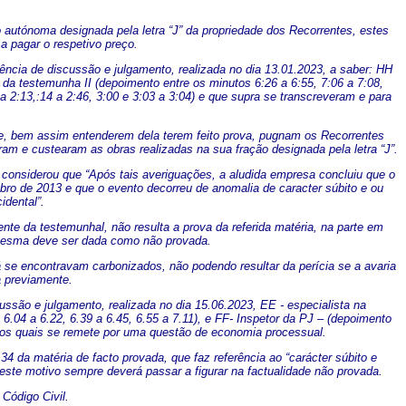
 autónoma designada pela letra “J” da propriedade dos Recorrentes, estes
a pagar o respetivo preço.
ncia de discussão e julgamento, realizada no dia 13.01.2023, a saber: HH
, da testemunha II (depoimento entre os minutos 6:26 a 6:55, 7:06 a 7:08,
a 2:13,:14 a 2:46, 3:00 e 3:03 a 3:04) e que supra se transcreveram e para
 e, bem assim entenderem dela terem feito prova, pugnam os Recorrentes
am e custearam as obras realizadas na sua fração designada pela letra “J”.
do considerou que “Após tais averiguações, a aludida empresa concluiu que o
tubro de 2013 e que o evento decorreu de anomalia de caracter súbito e ou
idental”.
te da testemunhal, não resulta a prova da referida matéria, na parte em
 a mesma deve ser dada como não provada.
já se encontravam carbonizados, não podendo resultar da perícia se a avaria
a previamente.
são e julgamento, realizada no dia 15.06.2023, EE - especialista na
 6.04 a 6.22, 6.39 a 6.45, 6.55 a 7.11), e FF- Inspetor da PJ – (depoimento
a os quais se remete por uma questão de economia processual.
34 da matéria de facto provada, que faz referência ao “carácter súbito e
 este motivo sempre deverá passar a figurar na factualidade não provada.
 Código Civil.