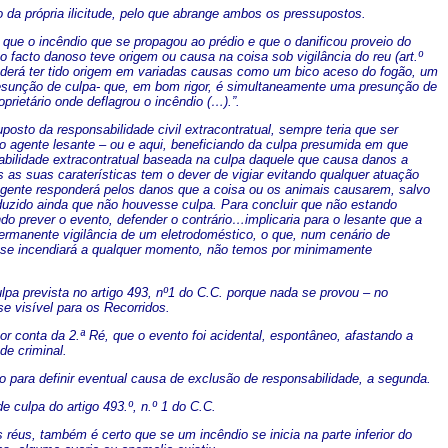
o da própria ilicitude, pelo que abrange ambos os pressupostos.
 que o incêndio que se propagou ao prédio e que o danificou proveio do
 o facto danoso teve origem ou causa na coisa sob vigilância do reu (art.º
poderá ter tido origem em variadas causas como um bico aceso do fogão, um
a presunção de culpa- que, em bom rigor, é simultaneamente uma presunção de
oprietário onde deflagrou o incêndio (…).”.
posto da responsabilidade civil extracontratual, sempre teria que ser
 do agente lesante – ou e aqui, beneficiando da culpa presumida em que
nsabilidade extracontratual baseada na culpa daquele que causa danos a
 as suas caraterísticas tem o dever de vigiar evitando qualquer atuação
agente responderá pelos danos que a coisa ou os animais causarem, salvo
duzido ainda que não houvesse culpa. Para concluir que não estando
 prever o evento, defender o contrário…implicaria para o lesante que a
ermanente vigilância de um eletrodoméstico, o que, num cenário de
o se incendiará a qualquer momento, não temos por minimamente
pa prevista no artigo 493, nº1 do C.C. porque nada se provou – no
e visível para os Recorridos.
por conta da 2.ª Ré, que o evento foi acidental, espontâneo, afastando a
de criminal.
ão para definir eventual causa de exclusão de responsabilidade, a segunda.
e culpa do artigo 493.º, n.º 1 do C.C.
 réus, também é certo que se um incêndio se inicia na parte inferior do