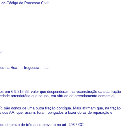
, do Código de Processo Civil:
o:
s na Rua ..., freguesia ..., ....
los em € 9.218,83, valor que despenderam na reconstrução da sua fração
edade arrendatária que ocupa, em virtude de arrendamento comercial,
R. são donos de uma outra fração contígua. Mais afirmam que, na fração
ão dos AA. que, assim, foram obrigados a fazer obras de reparação e
o do prazo de três anos previsto no art. 498.º CC.