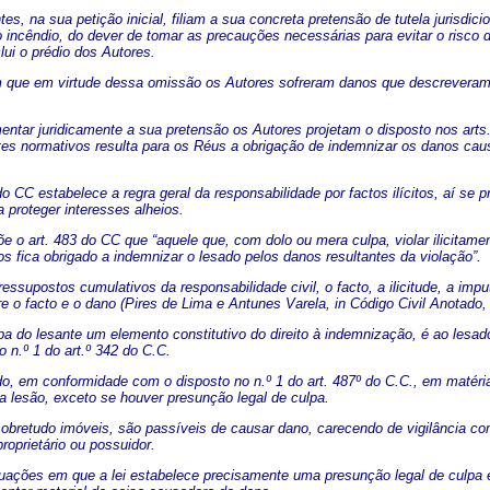
es, na sua petição inicial, filiam a sua concreta pretensão de tutela jurisdi
o incêndio, do dever de tomar as precauções necessárias para evitar o risco 
lui o prédio dos Autores.
 que em virtude dessa omissão os Autores sofreram danos que descreveram 
entar juridicamente a sua pretensão os Autores projetam o disposto nos arts. 
es normativos resulta para os Réus a obrigação de indemnizar os danos causa
do CC estabelece a regra geral da responsabilidade por factos ilícitos, aí se
a proteger interesses alheios.
e o art. 483 do CC que “aquele que, com dolo ou mera culpa, violar ilicitamen
os fica obrigado a indemnizar o lesado pelos danos resultantes da violação”.
ressupostos cumulativos da responsabilidade civil, o facto, a ilicitude, a imp
e o facto e o dano (Pires de Lima e Antunes Varela, in Código Civil Anotado, V
pa do lesante um elemento constitutivo do direito à indemnização, é ao lesa
o n.º 1 do art.º 342 do C.C.
do, em conformidade com o disposto no n.º 1 do art. 487º do C.C., em matéria
da lesão, exceto se houver presunção legal de culpa.
sobretudo imóveis, são passíveis de causar dano, carecendo de vigilância c
roprietário ou possuidor.
uações em que a lei estabelece precisamente uma presunção legal de culpa est