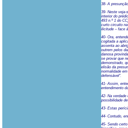
38- A presunção
39- Neste veja-
interior do préd
493 n.º 1 do CC
curto circuito n
ilicitude – face
40- Ora, entende
cogitada a apli
assenta ao abri
outrem pelos da
danosa provinda
se provar que n
demonstrado, qu
elisão da presu
normalidade em 
defensável”.
41- Assim, ente
entendimento da
42- Na verdade c
possibilidade de
43- Estas períci
44- Contudo, ent
45- Sendo certo 