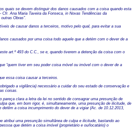
, os quais se devem distinguir dos danos causados com a coisa quando esta
– Cfr. Ana Maria Taveira da Fonseca, in Novas Tendências da
 outras Obras”.
eis de causar danos a terceiros, motivo pelo qual, para evitar a sua
s danos causados por uma coisa todo aquele que a detém com o dever de a
neste art.º 493 do C.C., se e, quando tiverem a detenção da coisa com o
e que “quem tiver em seu poder coisa móvel ou imóvel com o dever de a
que essa coisa causar a terceiros.
o obrigado a vigilância) necessário a cuidar do seu estado de conservação e
as coisas.
 pareça clara a letra da lei no sentido de consagrar uma presunção de
ulpa que, em bom rigor, é, simultaneamente, uma presunção de ilicitude, de
e detêm a coisa incumprimento do dever de a vigiar (Ac. de 10.12.2013,
ue atribui uma presunção simultânea de culpa e ilicitude, bastando ao
pessoa que detém a coisa imóvel (proprietário e ou/locatário) o