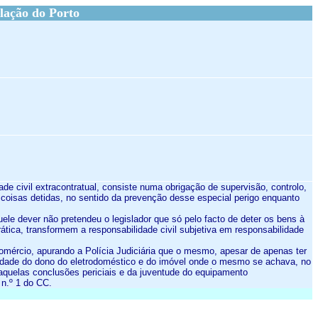
lação do Porto
ade civil extracontratual, consiste numa obrigação de supervisão, controlo,
 coisas detidas, no sentido da prevenção desse especial perigo enquanto
uele dever não pretendeu o legislador que só pelo facto de deter os bens à
ática, transformem a responsabilidade civil subjetiva em responsabilidade
comércio, apurando a Polícia Judiciária que o mesmo, apesar de apenas ter
ilidade do dono do eletrodoméstico e do imóvel onde o mesmo se achava, no
daquelas conclusões periciais e da juventude do equipamento
 n.º 1 do CC.