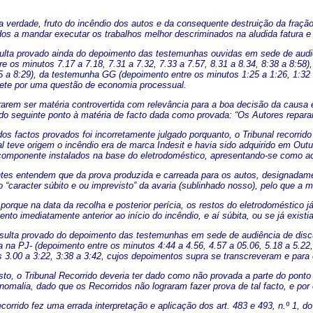
 verdade, fruto do incêndio dos autos e da consequente destruição da fração
dos a mandar executar os trabalhos melhor descriminados na aludida fatura e 
esulta provado ainda do depoimento das testemunhas ouvidas em sede de audiê
e os minutos 7.17 a 7.18, 7.31 a 7.32, 7.33 a 7.57, 8.31 a 8.34, 8:38 a 8:58)
25 a 8:29), da testemunha GG (depoimento entre os minutos 1:25 a 1:26, 1:32 
ete por uma questão de economia processual.
rarem ser matéria controvertida com relevância para a boa decisão da causa
do seguinte ponto à matéria de facto dada como provada: “Os Autores reparar
dos factos provados foi incorretamente julgado porquanto, o Tribunal recorri
ual teve origem o incêndio era de marca Indesit e havia sido adquirido em Ou
componente instalados na base do eletrodoméstico, apresentando-se como ac
tes entendem que da prova produzida e carreada para os autos, designadamen
ao “caracter súbito e ou imprevisto” da avaria (sublinhado nosso), pelo que
porque na data da recolha e posterior perícia, os restos do eletrodoméstico 
to imediatamente anterior ao início do incêndio, e aí súbita, ou se já existi
sulta provado do depoimento das testemunhas em sede de audiência de discus
ca na PJ- (depoimento entre os minutos 4:44 a 4.56, 4.57 a 05.06, 5.18 a 5.22,
s 3.00 a 3:22, 3:38 a 3:42, cujos depoimentos supra se transcreveram e par
to, o Tribunal Recorrido deveria ter dado como não provada a parte do ponto 
anomalia, dado que os Recorridos não lograram fazer prova de tal facto, e por
ecorrido fez uma errada interpretação e aplicação dos art. 483 e 493, n.º 1, do