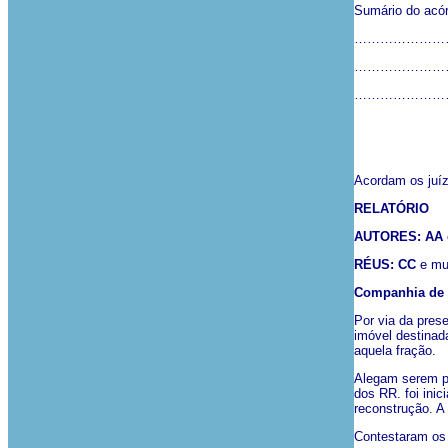
Sumário do acórd
…………………
…………………
…………………
Acordam os juíz
RELATÓRIO
AUTORES: AA
RÉUS: CC
e mu
Companhia de S
Por via da pres
imóvel destinad
aquela fração.
Alegam serem pr
dos RR. foi ini
reconstrução. A
Contestaram os 