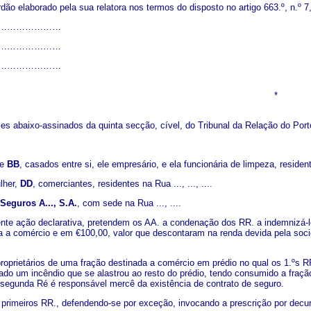
ão elaborado pela sua relatora nos termos do disposto no artigo 663.º, n.º 7
…………………
…………………
…………………
*
es abaixo-assinados da quinta secção, cível, do Tribunal da Relação do Port
e
BB
, casados entre si, ele empresário, e ela funcionária de limpeza, residente
lher,
DD
, comerciantes, residentes na Rua ..., ..., ....
eguros A..., S.A.
, com sede na Rua ..., ....
ente ação declarativa, pretendem os AA. a condenação dos RR. a indemnizá-
a a comércio e em €100,00, valor que descontaram na renda devida pela soci
oprietários de uma fração destinada a comércio em prédio no qual os 1.ºs R
ciado um incêndio que se alastrou ao resto do prédio, tendo consumido a fraç
 segunda Ré é responsável mercê da existência de contrato de seguro.
primeiros RR., defendendo-se por exceção, invocando a prescrição por decurs