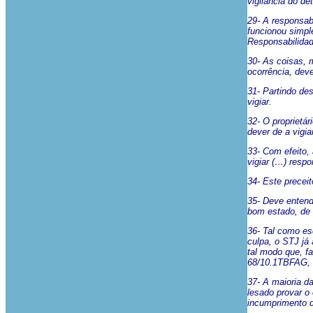
vigilância do de
29- A responsab
funcionou simpl
Responsabilidad
30- As coisas, 
ocorrência, dev
31- Partindo de
vigiar.
32- O proprietá
dever de a vigia
33- Com efeito,
vigiar (…) respo
34- Este precei
35- Deve entende
bom estado, de
36- Tal como es
culpa, o STJ já
tal modo que, f
68/10.1TBFAG, 
37- A maioria da
lesado provar o 
incumprimento d