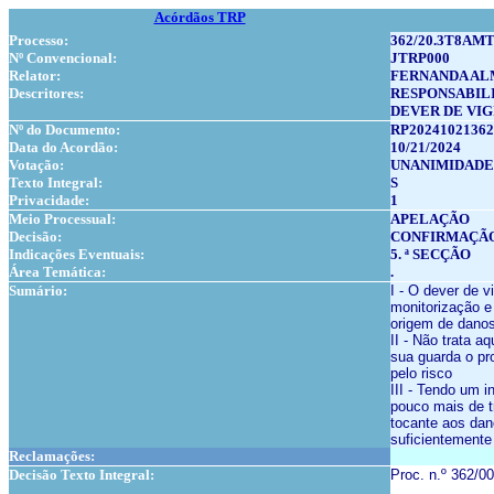
Acórdãos TRP
Processo:
362/20.3T8AMT
Nº Convencional:
JTRP000
Relator:
FERNANDA AL
Descritores:
RESPONSABIL
DEVER DE VIG
Nº do Documento:
RP20241021362
Data do Acordão:
10/21/2024
Votação:
UNANIMIDADE
Texto Integral:
S
Privacidade:
1
Meio Processual:
APELAÇÃO
Decisão:
CONFIRMAÇÃ
Indicações Eventuais:
5. ª SECÇÃO
Área Temática:
.
Sumário:
I - O dever de v
monitorização e
origem de danos
II - Não trata a
sua guarda o pr
pelo risco
III - Tendo um 
pouco mais de t
tocante aos dan
suficientemente 
Reclamações:
Decisão Texto Integral:
Proc. n.º 362/