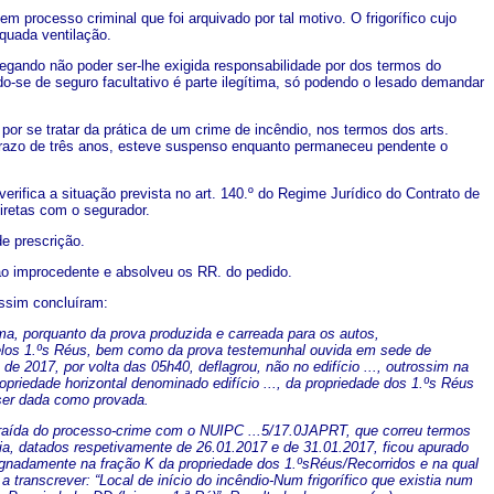
processo criminal que foi arquivado por tal motivo. O frigorífico cujo
quada ventilação.
gando não poder ser-lhe exigida responsabilidade por dos termos do
ndo-se de seguro facultativo é parte ilegítima, só podendo o lesado demandar
por se tratar da prática de um crime de incêndio, nos termos dos arts.
e prazo de três anos, esteve suspenso enquanto permaneceu pendente o
verifica a situação prevista no art. 140.º do Regime Jurídico do Contrato de
iretas com o segurador.
e prescrição.
ção improcedente e absolveu os RR. do pedido.
ssim concluíram:
ma, porquanto da prova produzida e carreada para os autos,
elos 1.ºs Réus, bem como da prova testemunhal ouvida em sede de
de 2017, por volta das 05h40, deflagrou, não no edifício ..., outrossim na
opriedade horizontal denominado edifício ..., da propriedade dos 1.ºs Réus
 ser dada como provada.
xtraída do processo-crime com o NUIPC ...5/17.0JAPRT, que correu termos
ria, datados respetivamente de 26.01.2017 e de 31.01.2017, ficou apurado
signadamente na fração K da propriedade dos 1.ºsRéus/Recorridos e na qual
transcrever: “Local de início do incêndio-Num frigorífico que existia num