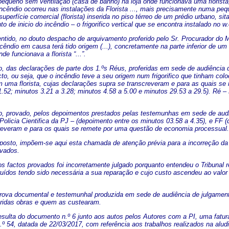
equeno sem ventilação (casa de banho) na loja onde funcionava uma florista;
 incêndio ocorreu nas instalações da Florista ..., mais precisamente numa pe
perfície comercial (florista) inserida no piso térreo de um prédio urbano, sita n
to de inicio do incêndio – o frigorifico vertical que se encontra instalado no w
tido, no douto despacho de arquivamento proferido pelo Sr. Procurador do Min
ncêndio em causa terá tido origem (...), concretamente na parte inferior de um
onde funcionava a florista “...”.
o, das declarações de parte dos 1.ºs Réus, proferidas em sede de audiência d
cto, ou seja, que o incêndio teve a seu origem num frigorifico que tinham co
m uma florista, cujas declarações supra se transcreveram e para as quais s
.52; minutos 3.21 a 3.28; minutos 4.58 a 5.00 e minutos 29.53 a 29.5). Ré – D
o, provado, pelos depoimentos prestados pelas testemunhas em sede de audiê
 Policia Cientifica da PJ – (depoimento entre os minutos 03.58 a 4.35), e FF 
reveram e para os quais se remete por uma questão de economia processual.
xposto, impõem-se aqui esta chamada de atenção prévia para a incorreção da 
vados.
s factos provados foi incorretamente julgado porquanto entendeu o Tribunal re
ruídos tendo sido necessária a sua reparação e cujo custo ascendeu ao valor
prova documental e testemunhal produzida em sede de audiência de julgame
eridas obras e quem as custearam.
resulta do documento n.º 6 junto aos autos pelos Autores com a PI, uma fat
.º 54, datada de 22/03/2017, com referência aos trabalhos realizados na aludi