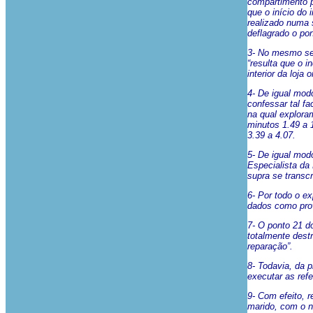
compartimento p
que o início do
realizado numa su
deflagrado o pon
3- No mesmo sen
“resulta que o i
interior da loja 
4- De igual mod
confessar tal fa
na qual explora
minutos 1.49 a 1
3.39 a 4.07.
5- De igual mod
Especialista da
supra se transc
6- Por todo o e
dados como pro
7- O ponto 21 do
totalmente dest
reparação”.
8- Todavia, da 
executar as ref
9- Com efeito, 
marido, com o n