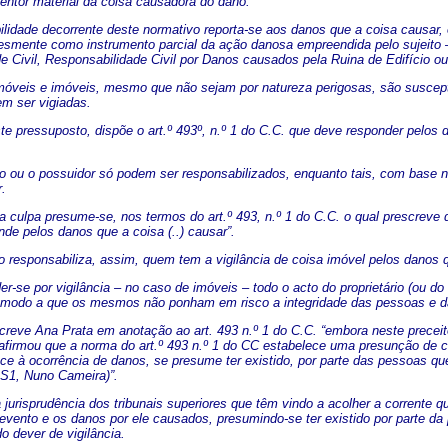
tentor material da coisa causadora do dano.
ilidade decorrente deste normativo reporta-se aos danos que a coisa causar
esmente como instrumento parcial da ação danosa empreendida pelo sujeito 
e Civil, Responsabilidade Civil por Danos causados pela Ruina de Edifício ou
móveis e imóveis, mesmo que não sejam por natureza perigosas, são susceptív
em ser vigiadas.
ste pressuposto, dispõe o art.º 493º, n.º 1 do C.C. que deve responder pelo
rio ou o possuidor só podem ser responsabilizados, enquanto tais, com base 
r.
 a culpa presume-se, nos termos do art.º 493, n.º 1 do C.C. o qual prescrev
nde pelos danos que a coisa (..) causar”.
to responsabiliza, assim, quem tem a vigilância de coisa imóvel pelos danos 
r-se por vigilância – no caso de imóveis – todo o acto do proprietário (ou d
 modo a que os mesmos não ponham em risco a integridade das pessoas e d
creve Ana Prata em anotação ao art. 493 n.º 1 do C.C. “embora neste preceito
 afirmou que a norma do art.º 493 n.º 1 do CC estabelece uma presunção de c
ace à ocorrência de danos, se presume ter existido, por parte das pessoas qu
S1, Nuno Cameira)”.
 jurisprudência dos tribunais superiores que têm vindo a acolher a corrente q
evento e os danos por ele causados, presumindo-se ter existido por parte da 
o dever de vigilância.