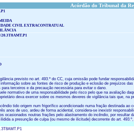
Acórdão do Tribunal da Re
.P1
MEIDA
IDADE CIVIL EXTRACONTRATUAL
ILÂNCIA
/20.3T8AMT.P1
O
igilância previsto no art. 493.º do CC, cuja omissão pode fundar responsabilid
 informação sobre as fontes de risco de produção e eclosão de prejuízos das
 para terceiros e da precaução necessária para evitar o dano.
quele normativo de uma responsabilidade pelo risco pelo que na avaliação daq
oprietário deva exercer sobre os mesmos deveres de vigilância tais que, na pr
incêndio tido origem num frigorífico acondicionado numa fração destinada ao 
rês anos de uso, ardeu de forma acidental, considera-se inexistir responsab
os ocasionados noutras frações pelo alastramento do incêndio, por resultar 
ilidida a presunção de culpa (ou mesmo de ilicitude) decorrente do art. 493.º,
00.3T8AMT.P1