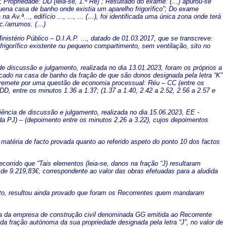
 Propriedade: DD (leia-se, 1.ª Ré)”; Resultado do exame: (…) apurou-se
quena casa de banho onde existia um aparelho frigorífico”; Do exame
a Av.ª..., edifício ..., ..., ... (…), foi identificada uma única zona onde terá
.c./arrumos. (…)
istério Público – D.I.A.P. ..., datado de 01.03.2017, que se transcreve:
 frigorífico existente nu pequeno compartimento, sem ventilação, sito no
e discussão e julgamento, realizada no dia 13.01.2023, foram os próprios a
locado na casa de banho da fração de que são donos designada pela letra “K”
e remete por uma questão de economia processual: Réu – CC (entre os
D, entre os minutos 1.36 a 1.37; (1.37 a 1.40, 2.42 a 2.52, 2.56 a 2.57 e
ncia de discussão e julgamento, realizada no dia 15.06.2023, EE -
(da PJ) – (depoimento entre os minutos 2.26 a 3.22), cujos depoimentos
matéria de facto provada quanto ao referido aspeto do ponto 10 dos factos
corrido que “Tais elementos (leia-se, danos na fração “J) resultaram
 de 9.219,83€, correspondente ao valor das obras efetuadas para a aludida
nto, resultou ainda provado que foram os Recorrentes quem mandaram
ura da empresa de construção civil denominada GG emitida ao Recorrente
da fração autónoma da sua propriedade designada pela letra “J”, no valor de