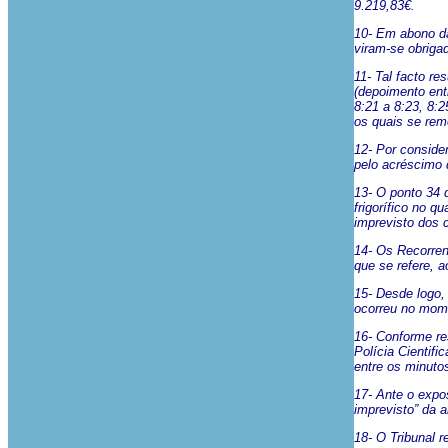
9.219,83€.
10- Em abono da
viram-se obriga
11- Tal facto r
(depoimento entr
8:21 a 8:23, 8:
os quais se rem
12- Por conside
pelo acréscimo 
13- O ponto 34 
frigorífico no q
imprevisto dos 
14- Os Recorren
que se refere, 
15- Desde logo, 
ocorreu no momen
16- Conforme re
Polícia Cientifi
entre os minuto
17- Ante o expos
imprevisto” da 
18- O Tribunal r