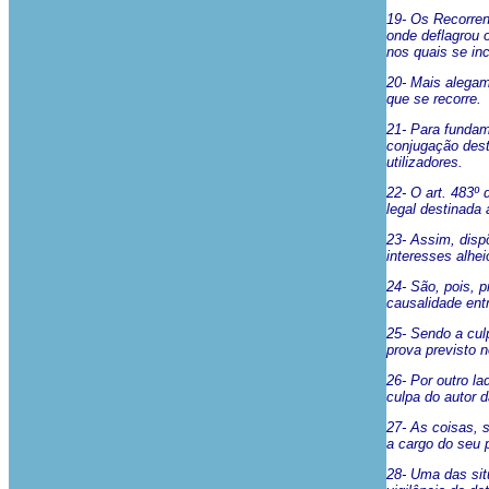
19- Os Recorrent
onde deflagrou 
nos quais se inc
20- Mais alegam
que se recorre.
21- Para fundam
conjugação dest
utilizadores.
22- O art. 483º 
legal destinada 
23- Assim, dispõ
interesses alhei
24- São, pois, p
causalidade entr
25- Sendo a cul
prova previsto n
26- Por outro la
culpa do autor 
27- As coisas, 
a cargo do seu p
28- Uma das sit