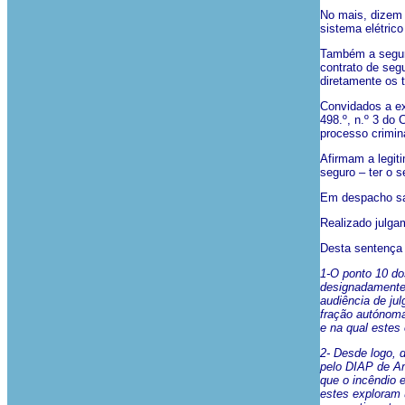
No mais, dizem 
sistema elétric
Também a segura
contrato de segu
diretamente os 
Convidados a exe
498.º, n.º 3 do
processo crimin
Afirmam a legiti
seguro – ter o 
Em despacho san
Realizado julga
Desta sentença
1-O ponto 10 do
designadamente 
audiência de jul
fração autónoma 
e na qual estes
2- Desde logo, 
pelo DIAP de Am
que o incêndio 
estes exploram 