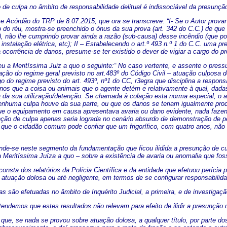
 de culpa no âmbito de responsabilidade delitual é indissociável da presunçã
se Acórdão do TRP de 8.07.2015, que ora se transcreve: “I- Se o Autor provar
io do réu, mostra-se preenchido o ónus da sua prova (art. 342 do C.C.) de que
), não lhe cumprindo provar ainda a razão (sub-causa) desse incêndio (que 
a instalação elétrica, etc); II – Estabelecendo o art.º 493 n.º 1 do C.C. um
 à ocorrência de danos, presume-se ter existido o dever de vigiar a cargo do pr
u a Meritíssima Juiz a quo o seguinte:“ No caso vertente, e assente o pressu
cação do regime geral previsto no art.483º do Código Civil – atuação culposa
go do regime previsto do art. 493º, nº1 do CC, r3egra que disciplina a respo
nos que a coisa ou animais que o agente detém e relativamente à qual, dadas
 da sua utilização/detenção. Se chamada à colação esta norma especial, o 
enhuma culpa houve da sua parte, ou que os danos se teriam igualmente pro
e o equipamento em causa apresentava avaria ou dano evidente, nada fazendo
nção de culpa apenas seria lograda no cenário absurdo de demonstração de p
que o cidadão comum pode confiar que um frigorífico, com quatro anos, nã
nde-se neste segmento da fundamentação que ficou ilidida a presunção de cul
 Meritíssima Juíza a quo – sobre a existência de avaria ou anomalia que foss
onsta dos relatórios da Polícia Científica e da entidade que efetuou perícia 
 atuação dolosa ou até negligente, em termos de se configurar responsabilida
as são efetuadas no âmbito de Inquérito Judicial, a primeira, e de investigaç
endemos que estes resultados não relevam para efeito de ilidir a presunção d
que, se nada se provou sobre atuação dolosa, a qualquer título, por parte dos