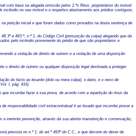
cional com base na alegada omissão pelos 1.ºs Réus, proprietários do imóvel
de incêndio no seu imóvel e o respetivo alastramento aos prédios contíguos,
na petição inicial e que foram dados como provados na douta sentença de
48.3º e 493.º, n.º 1, do Código Civil (presunção da culpa) alegando que da
dos pelo incêndio proveniente do prédio de que são proprietários e
 prevendo a violação de direito de outrem e a violação de uma disposição
te o direito de outrem ou qualquer disposição legal destinada a proteger
utação do facto ao lesante (dolo ou mera culpa), o dano, e o nexo de
ol. I, pág. 416).
do que incumbe fazer a sua prova, de acordo com a repartição do ónus da
 de responsabilidade civil extracontratual é ao lesado que incumbe provar a
om a inerente prevenção, através da sua atenta manutenção e conservação,
á prevista no n.º 1, do art.º 493º do C.C., e que decorre do dever de