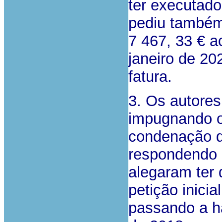
ter executado
pediu também
7 467, 33 € a
janeiro de 20
fatura.
3. Os autores
impugnando o
condenação da
respondendo 
alegaram ter 
petição inici
passando a ha