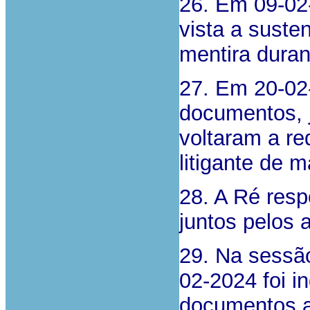
26. Em 09-02
vista a suste
mentira duran
27. Em 20-02
documentos, j
voltaram a r
litigante de m
28. A Ré res
juntos pelos 
29. Na sessão
02-2024 foi i
documentos a