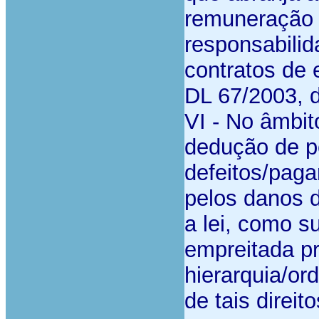
remuneração a
responsabilid
contratos de
DL 67/2003, d
VI - No âmbit
dedução de pe
defeitos/pag
pelos danos 
a lei, como s
empreitada pr
hierarquia/or
de tais direito