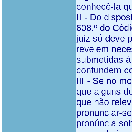
conhecê-la qu
II - Do dispo
608.º do Códi
juiz só deve 
revelem nece
submetidas à
confundem co
III - Se no m
que alguns do
que não rele
pronunciar-se
pronúncia sob