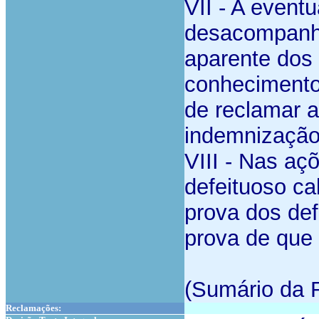
VII - A event
desacompanha
aparente dos 
conhecimento
de reclamar a
indemnização
VIII - Nas a
defeituoso ca
prova dos def
prova de que
(Sumário da 
Reclamações: