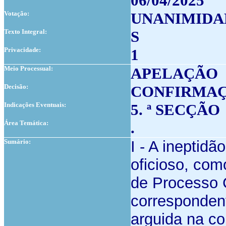
06/04/2025
Votação:
UNANIMIDA
Texto Integral:
S
Privacidade:
1
Meio Processual:
APELAÇÃO
Decisão:
CONFIRMA
Indicações Eventuais:
5. ª SECÇÃO
Área Temática:
.
Sumário:
I - A ineptidã
oficioso, com
de Processo 
corresponden
arguida na co