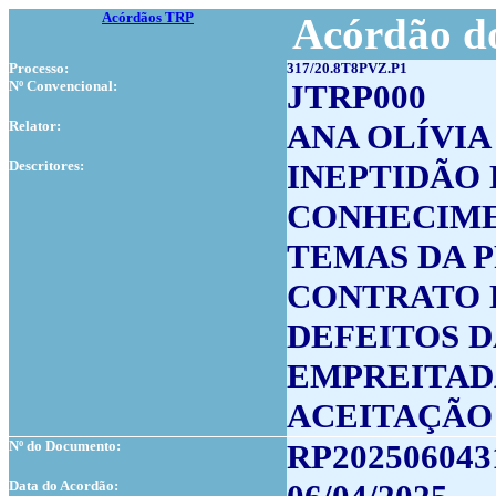
Acórdãos TRP
Acórdão do
Processo:
317/20.8T8PVZ.P1
Nº Convencional:
JTRP000
Relator:
ANA OLÍVIA
Descritores:
INEPTIDÃO 
CONHECIME
TEMAS DA 
CONTRATO 
DEFEITOS 
EMPREITAD
ACEITAÇÃO
Nº do Documento:
RP202506043
Data do Acordão: