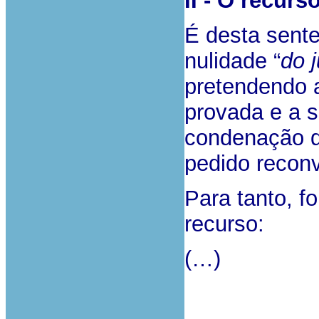
II - O recurso
É desta sente
nulidade “
do 
pretendendo a
provada e a 
condenação q
pedido reconv
Para tanto, f
recurso:
(…)