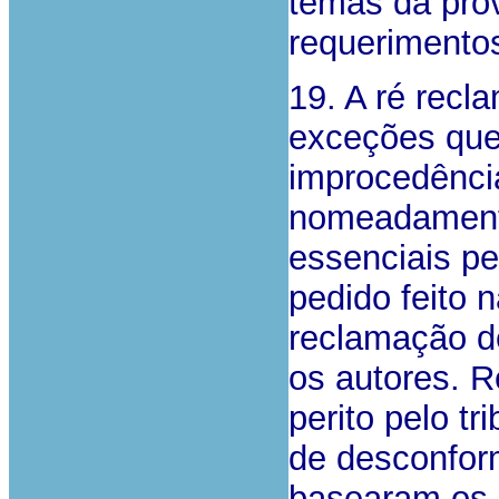
temas da prov
requerimentos
19. A ré rec
exceções que
improcedênci
nomeadamente
essenciais pe
pedido feito n
reclamação d
os autores. 
perito pelo t
de desconfor
basearam os 