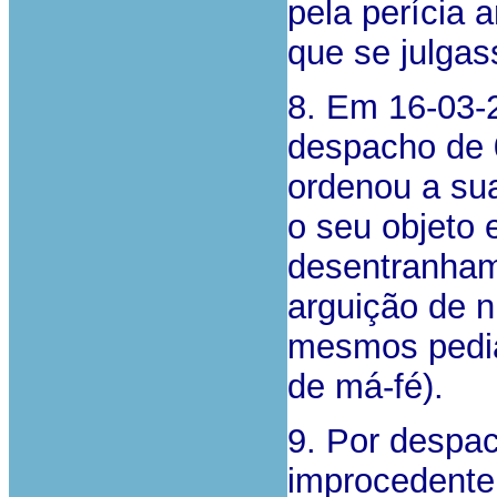
pela perícia 
que se julga
8. Em 16-03-2
despacho de 0
ordenou a sua
o seu objeto 
desentranhame
arguição de 
mesmos pedia
de má-fé).
9. Por despac
improcedente