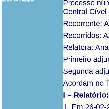
Decisão Texto Integral:
Processo núm
Central Cível
Recorrente: A.
Recorridos: 
Relatora: Ana
Primeiro adju
Segunda adju
Acordam no T
I – Relatório:
1. Em 26-02-