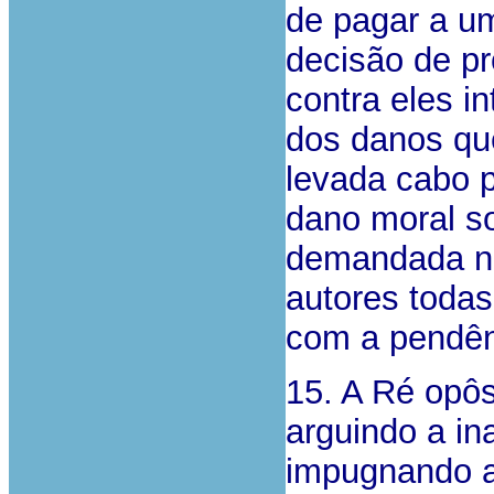
de pagar a u
decisão de p
contra eles i
dos danos que
levada cabo p
dano moral so
demandada ne
autores todas
com a pendên
15. A Ré opôs
arguindo a in
impugnando a