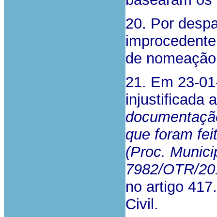
20. Por despa
improcedente 
de nomeação d
21. Em 23-01-
injustificada 
documentação 
que foram fei
(Proc. Munici
7982/OTR/20
no artigo 417
Civil.