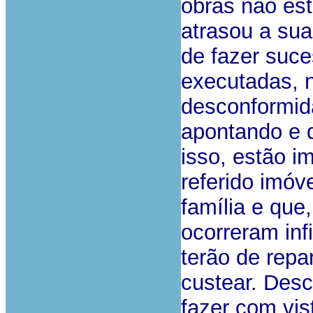
obras não est
atrasou a su
de fazer suce
executadas, n
desconformid
apontando e 
isso, estão i
referido imóv
família e que
ocorreram inf
terão de repa
custear. Des
fazer com vis