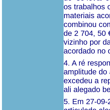
os trabalhos 
materiais ac
combinou com
de 2 704, 50
vizinho por d
acordado no 
4. A ré respo
amplitude do 
excedeu a re
ali alegado 
5. Em 27-09-