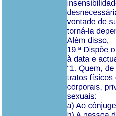
insensibilida
desnecessári
vontade de su
torná-la depe
Além disso,
19.ª Dispõe o
à data e actua
“1. Quem, de 
tratos físicos
corporais, pr
sexuais:
a) Ao cônjuge
b) A pessoa 