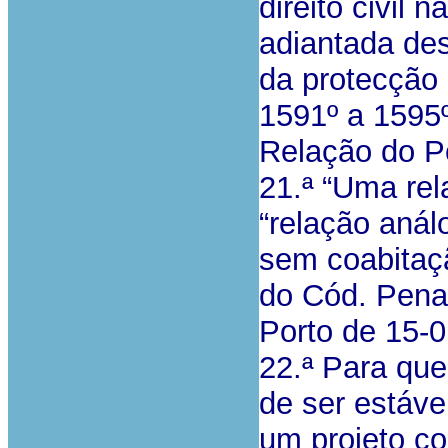
direito civil 
adiantada de
da protecção
1591º a 1595º
Relação do P
21.ª “Uma re
“relação anál
sem coabitação
do Cód. Penal
Porto de 15-
22.ª Para que
de ser estáve
um projeto co