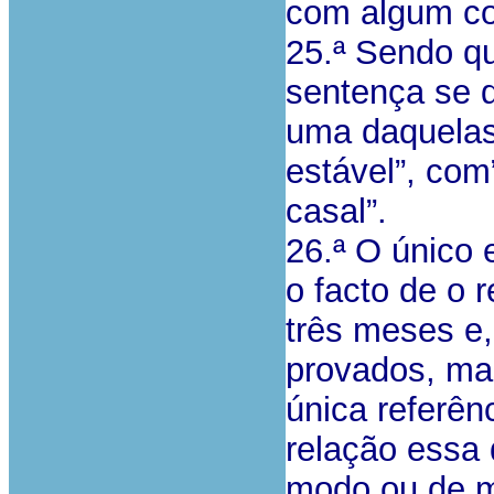
com algum co
25.ª Sendo q
sentença se 
uma daquelas
estável”, co
casal”.
26.ª O único 
o facto de o 
três meses e,
provados, m
única referên
relação essa 
modo ou de m