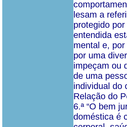
comportament
lesam a refer
protegido por
entendida est
mental e, por
por uma dive
impeçam ou d
de uma pesso
individual do
Relação do P
6.ª “O bem ju
doméstica é 
corporal, saú