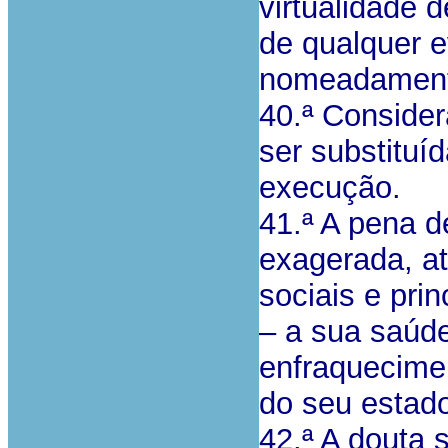
virtualidade 
de qualquer e
nomeadamente
40.ª Conside
ser substitu
execução.
41.ª A pena d
exagerada, a
sociais e pri
– a sua saúde
enfraquecime
do seu estado
42.ª A douta 