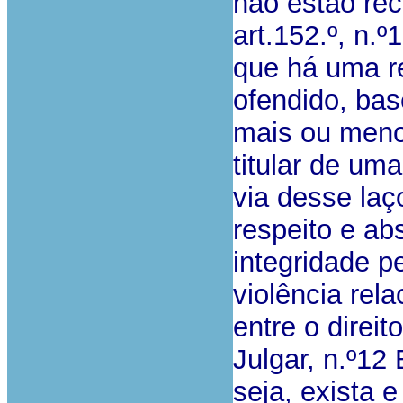
não estão rec
art.152.º, n.º1
que há uma re
ofendido, ba
mais ou meno
titular de um
via desse la
respeito e ab
integridade p
violência rel
entre o direit
Julgar, n.º12
seja, exista 