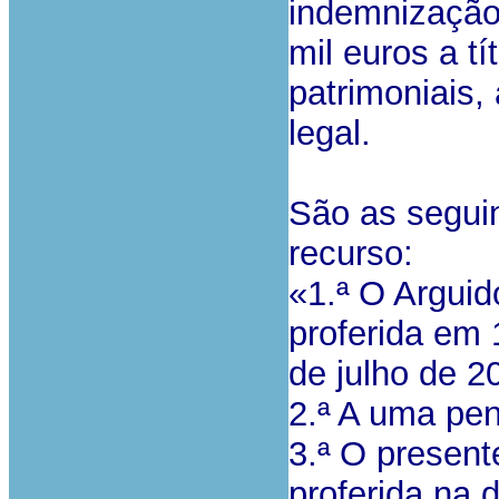
indemnização 
mil euros a t
patrimoniais,
legal.
São as segui
recurso:
«1.ª O Arguid
proferida em 
de julho de 2
2.ª A uma pen
3.ª O present
proferida na