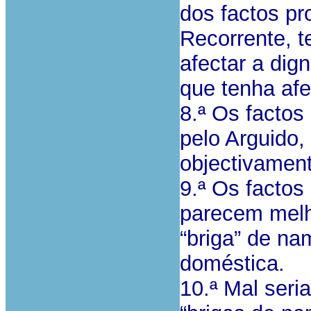
dos factos pr
Recorrente, t
afectar a dig
que tenha afe
8.ª Os factos
pelo Arguido,
objectivament
9.ª Os factos
parecem mel
“briga” de na
doméstica.
10.ª Mal seri