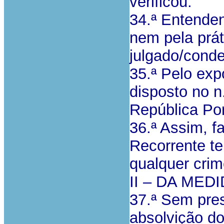
verificou.
34.ª Entende
nem pela prát
julgado/cond
35.ª Pelo exp
disposto no n
República Po
36.ª Assim, f
Recorrente te
qualquer crim
II – DA MED
37.ª Sem pre
absolvição do