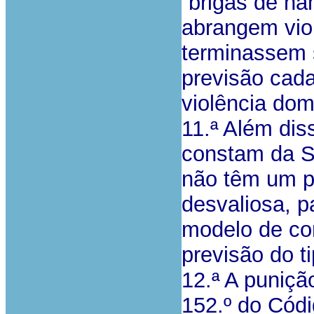
“brigas de na
abrangem viol
terminassem 
previsão cad
violência dom
11.ª Além dis
constam da Se
não têm um p
desvaliosa, 
modelo de co
previsão do t
12.ª A puniçã
152.º do Códi