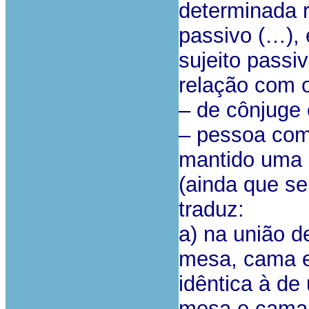
determinada r
passivo (…), 
sujeito passi
relação com o
– de cônjuge 
– pessoa com
mantido uma 
(ainda que se
traduz:
a) na união 
mesa, cama e
idêntica à d
mesa e cama,