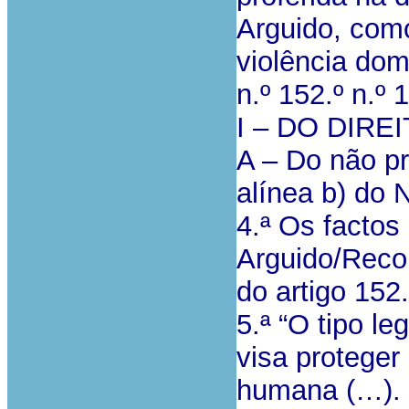
Arguido, como
violência dom
n.º 152.º n.º 
I – DO DIRE
A – Do não pr
alínea b) do 
4.ª Os factos
Arguido/Reco
do artigo 152
5.ª “O tipo l
visa proteger
humana (…). 