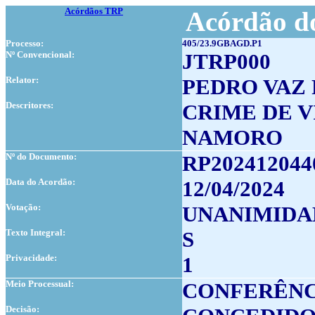
Acórdãos TRP
Acórdão do
Processo:
405/23.9GBAGD.P1
Nº Convencional:
JTRP000
Relator:
PEDRO VAZ
Descritores:
CRIME DE 
NAMORO
Nº do Documento:
RP202412044
Data do Acordão:
12/04/2024
Votação:
UNANIMIDA
Texto Integral:
S
Privacidade:
1
Meio Processual:
CONFERÊNC
Decisão: