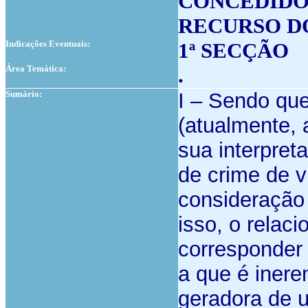
CONCEDIDO
RECURSO D
Indicações Eventuais:
1ª SECÇÃO
Área Temática:
.
Sumário:
I – Sendo qu
(atualmente, 
sua interpreta
de crime de v
consideração 
isso, o rela
corresponder 
a que é inere
geradora de 