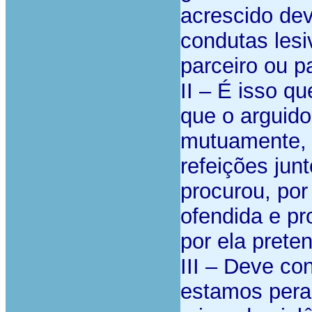
acrescido dev
condutas lesi
parceiro ou pa
II – É isso q
que o arguido
mutuamente, 
refeições jun
procurou, por
ofendida e pr
por ela prete
III – Deve co
estamos peran