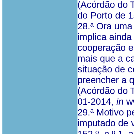
(Acórdão do 
do Porto de 
28.ª Ora uma 
implica ainda
cooperação e
mais que a c
situação de 
preencher a q
(Acórdão do T
01-2014,
in
ww
29.ª Motivo p
imputado de v
152.º, n.º 1,