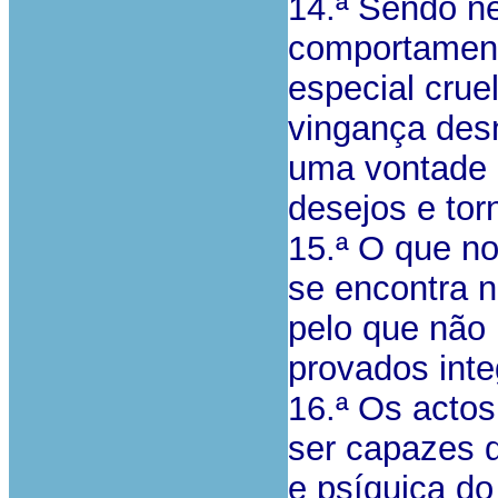
14.ª Sendo ne
comportament
especial crue
vingança des
uma vontade 
desejos e tor
15.ª O que no
se encontra 
pelo que não
provados integ
16.ª Os actos
ser capazes d
e psíquica do