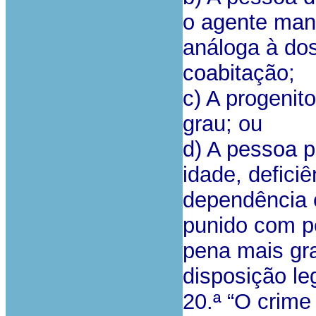
o agente man
análoga à do
coabitação;
c) A progeni
grau; ou
d) A pessoa p
idade, defici
dependência 
punido com p
pena mais gra
disposição leg
20.ª “O crim