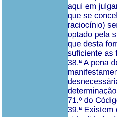
aqui em julga
que se conce
raciocínio) s
optado pela 
que desta fo
suficiente as
38.ª A pena d
manifestamen
desnecessária
determinação 
71.º do Códig
39.ª Existem