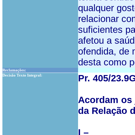
qualquer gost
relacionar co
suficientes p
afetou a saúd
ofendida, de
desta como p
Reclamações:
Decisão Texto Integral:
Pr. 405/23.
Acordam os j
da Relação 
I –