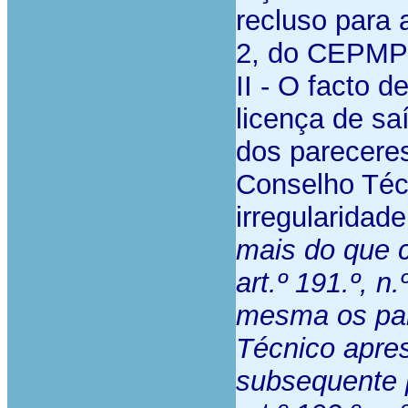
recluso para a
2, do CEPMP
II -
O facto d
licença de saí
dos parecere
Conselho Téc
irregularidad
mais do que 
art.º 191.º, n
mesma os pa
Técnico apre
subsequente p