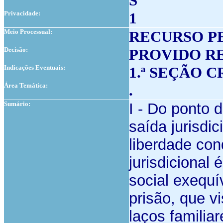
S
Privacidade:
1
Meio Processual:
RECURSO P
Decisão:
PROVIDO R
Indicações Eventuais:
1.ª SEÇÃO 
Área Temática:
.
Sumário:
I - Do ponto d
saída jurisdi
liberdade con
jurisdicional
social exequ
prisão, que 
laços familia