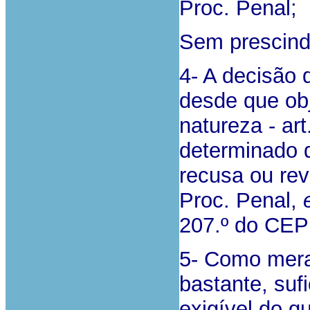
Proc. Penal;
Sem prescindi
4- A decisão 
desde que obje
natureza - ar
determinado 
recusa ou rev
Proc. Penal,
207.º do CE
5- Como mera
bastante, suf
exigível do q