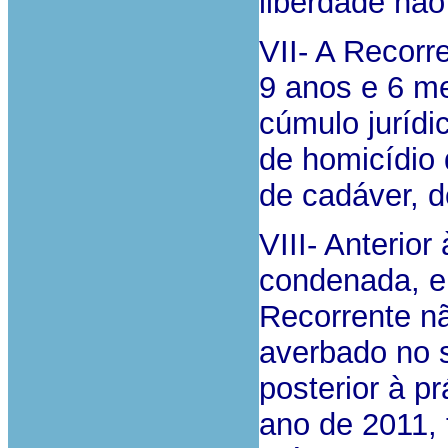
liberdade não
VII- A Recorr
9 anos e 6 me
cúmulo jurídi
de homicídio 
de cadáver, d
VIII- Anterior
condenada, e 
Recorrente nã
averbado no s
posterior à p
ano de 2011,