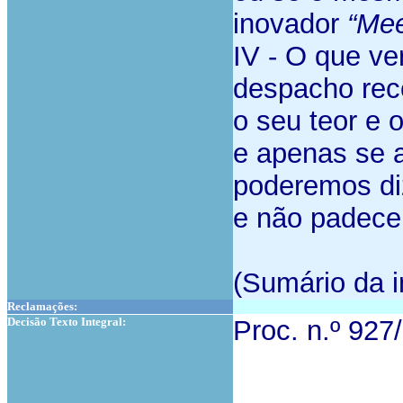
inovador
“Mee
IV - O que ve
despacho reco
o seu teor e 
e apenas se a
poderemos di
e não padece 
(Sumário da i
Reclamações:
Decisão Texto Integral:
Proc. n.º 92