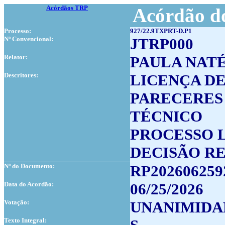
Acórdãos TRP
Acórdão do
Processo:
927/22.9TXPRT-D.P1
Nº Convencional:
JTRP000
Relator:
PAULA NAT
Descritores:
LICENÇA DE
PARECERES
TÉCNICO
PROCESSO 
DECISÃO R
Nº do Documento:
RP202606259
Data do Acordão:
06/25/2026
Votação:
UNANIMIDA
Texto Integral: