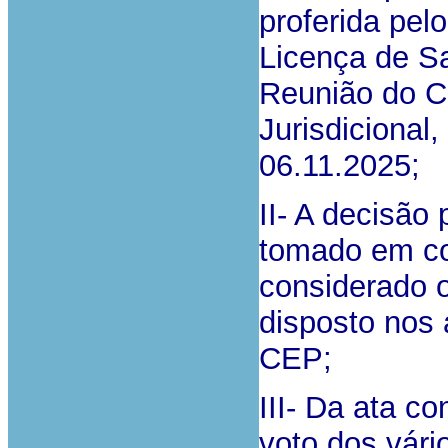
proferida pel
Licença de Sa
Reunião do C
Jurisdicional
06.11.2025;
II- A decisão 
tomado em con
considerado 
disposto nos a
CEP;
III- Da ata c
voto dos vári