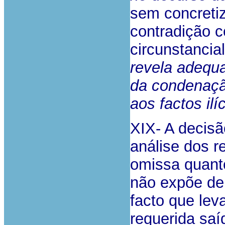
sem concretiz
contradição 
circunstancia
revela adequ
da condenação
aos factos ilí
XIX- A decisã
análise dos r
omissa quanto
não expõe de
facto que le
requerida saíd