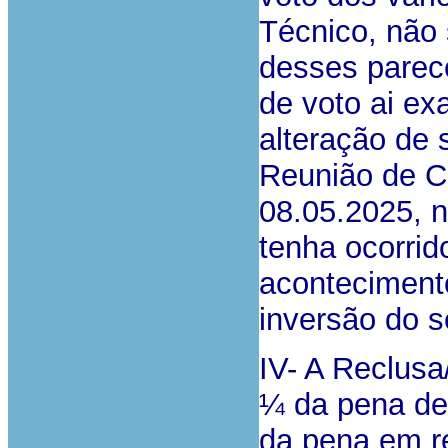
Técnico, não
desses parece
de voto ai e
alteração de 
Reunião de C
08.05.2025, 
tenha ocorrid
acontecimento
inversão do s
IV- A Reclusa
¼ da pena de
da pena em 