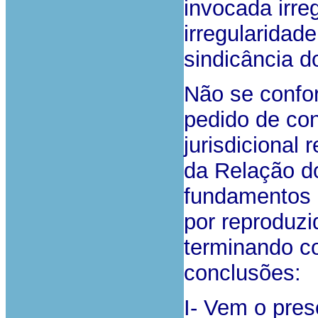
invocada irre
irregularidad
sindicância d
Não se confo
pedido de co
jurisdicional
da Relação d
fundamentos 
por reproduzi
terminando c
conclusões:
I- Vem o pres