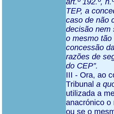
art.º 192.º, n
TEP, a conced
caso de não c
decisão nem s
o mesmo tão 
concessão da 
razões de seg
do CEP”.
III - Ora, ao
Tribunal
a qu
utilizada a m
anacrónico o 
ou se o mesm