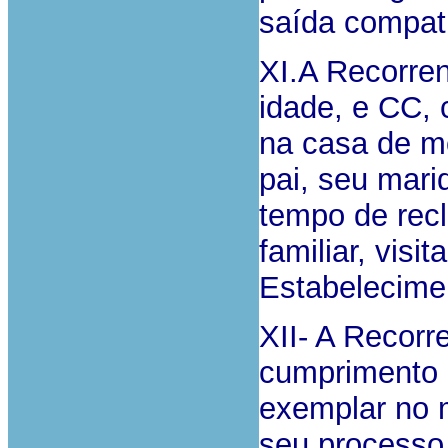
saída compatí
XI.A Recorren
idade, e CC, 
na casa de m
pai, seu mari
tempo de rec
familiar, vis
Estabelecimen
XII- A Recor
cumprimento
exemplar no m
seu processo i