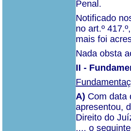
Penal.
Notificado no
no art.º 417.º
mais foi acre
Nada obsta a
II - Fundame
Fundamentaçã
A)
Com data d
apresentou, d
Direito do Ju
..., o seguin