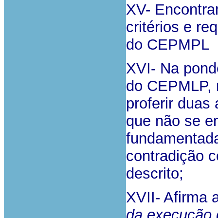
XV- Encontram
critérios e re
do CEPMPL
XVI- Na ponde
do CEPMLP, r
proferir duas
que não se e
fundamentada
contradição c
descrito;
XVII- Afirma 
da execução 