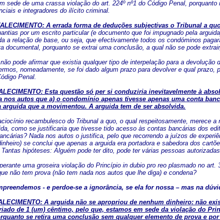
 sede de uma crassa violação do art. 224º nº1 do Código Penal, porquanto n
iais e integradores do ilícito criminal.
LECIMENTO: A errada forma de deduções subjectivas o Tribunal a qu
antias por um escrito particular (e documento que foi impugnado pela arguid
a a relação de base, ou seja, que efectivamente todos os condóminos pagar
va documental, porquanto se extrai uma conclusão, a qual não se pode extrair
 não pode afirmar que existia qualquer tipo de interpelação para a devoluçã
rmos, nomeadamente, se foi dado algum prazo para devolver e qual prazo, pe
Código Penal.
LECIMENTO: Esta questão só per si conduziria inevitavelmente à absolvi
 nos autos que a) o condomínio apenas tivesse apenas uma conta bancár
a arguida que a movimentou. A arguida tem de ser absolvida.
ciocínio recambulesco do Tribunal a quo, o qual respeitosamente, merece a 
ida, como se justificaria que tivesse tido acesso às contas bancárias dos edi
bancárias? Nada nos autos o justifica, pelo que recorrendo a juízos de exper
dinheiro) se conclui que apenas a arguida era portadora e sabedora dos cart
antas hipóteses: Alguém pode ter dito, pode ter várias pessoas autorizadas, 
erante uma groseira violação do Princípio in dubio pro reo plasmado no art. 3
 que não tem prova (não tem nada nos autos que lhe diga) e condena?
mpreendemos - e perdoe-se a ignorância, se ela for nossa – mas na dúvi
LECIMENTO: A arguida não se apropriou de nenhum dinheiro: não exis
riado de 1 (um) cêntimo, pelo que, estamos em sede da violação do Prin
orquanto se retira uma conclusão sem qualquer elemento de prova e por 