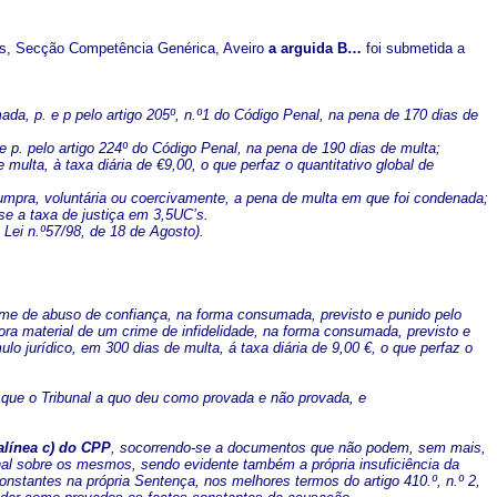
gos, Secção Competência Genérica, Aveiro
a arguida B…
foi submetida a
, p. e p pelo artigo 205º, n.º1 do Código Penal, na pena de 170 dias de
p. pelo artigo 224º do Código Penal, na pena de 190 dias de multa;
multa, à taxa diária de €9,00, o que perfaz o quantitativo global de
cumpra, voluntária ou coercivamente, a pena de multa em que foi condenada;
e a taxa de justiça em 3,5UC’s.
a Lei n.º57/98, de 18 de Agosto).
rime de abuso de confiança, na forma consumada, previsto e punido pelo
ora material de um crime de infidelidade, na forma consumada, previsto e
lo jurídico, em 300 dias de multa, á taxa diária de 9,00 €, o que perfaz o
, que o Tribunal a quo deu como provada e não provada, e
 alínea c) do CPP
, socorrendo-se a documentos que não podem, sem mais,
unal sobre os mesmos, sendo evidente também a própria insuficiência da
nstantes na própria Sentença, nos melhores termos do artigo 410.º, n.º 2,