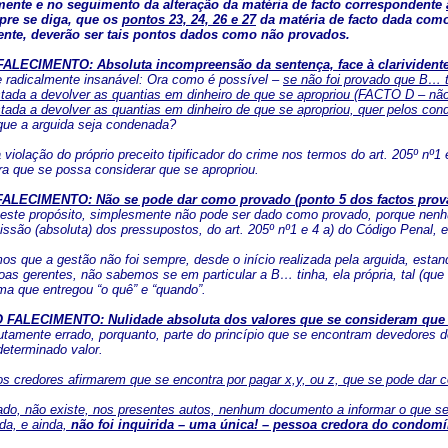
mente e no seguimento da alteração da matéria de facto correspondente
pre se diga, que os
pontos 23, 24, 26 e 27
da matéria de facto dada como 
nte, deverão ser tais pontos dados como não provados.
ALECIMENTO: Absoluta incompreensão da sentença, face à clarividente
 radicalmente insanável: Ora como é possível –
se não foi provado que B… 
tada a devolver as quantias em dinheiro de que se apropriou (FACTO D – nã
tada a devolver as quantias em dinheiro de que se apropriou, quer pelos co
ue a arguida seja condenada?
violação do próprio preceito tipificador do crime nos termos do art. 205º nº
ara que se possa considerar que se apropriou.
ECIMENTO: Não se pode dar como provado (ponto 5 dos factos provados)
este propósito, simplesmente não pode ser dado como provado, porque nen
ssão (absoluta) dos pressupostos, do art. 205º nº1 e 4 a) do Código Penal,
os que a gestão não foi sempre, desde o início realizada pela arguida, esta
 gerentes, não sabemos se em particular a B… tinha, ela própria, tal (qu
ma que entregou “o quê” e “quando”.
FALECIMENTO: Nulidade absoluta dos valores que se consideram que 
lutamente errado, porquanto, parte do princípio que se encontram devedores 
eterminado valor.
os credores afirmarem que se encontra por pagar x,y, ou z, que se pode dar 
lado, não existe, nos presentes autos, nenhum documento a informar o que se 
ida, e ainda,
não foi inquirida – uma única! – pessoa credora do condomí