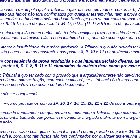
uanto a matéria de facto dada como provada é efectivamente insuficiente par
eende a razão pela qual o Tribunal a quo dá como provado os pontos 5, 6, 7
anto tais factos não fora confirmados por qualquer testemunha, nem a prova
plasmadas na fundamentação da douta Sentença para se dar como provado a
ção 10:16:15 e fim de gravação 11:34:32) e D… (11-02-2015 início de gravação
 e douta opinião em contrário, não foi feita qualquer prova no sentido de co
espeitante á administração do condomínio da L…, nem tão-pouco que era a 
atenta a insuficiência da matéria produzida, o Tribunal a quo não deveria t
 tão-pouco os factos constantes dos pontos 8, 9, 10 e 12 por ausência e insu
m consequência da prova produzida e que impunha decisão diversa, deve
 pontos 5, 6, 7, 8, 9, 11 e 12 eliminados da matéria dada como provada 
Tribunal a quo ter dado como provado que a arguida/recorrente não devolveu 
as da sua administração, nem nada justificou”, se o Tribunal não tomou certez
em se encontrava na posse de tais documentos?
e não se compreende.
im – como provado os pontos
14, 16, 17, 18, 19, 20, 21 e 22
da douta Sentenç
preende a recorrente em que provas se sustentou o Tribunal a quo para dar 
ocumental bastante que permitisse condenar a arguida e afirmar sem marge
usação.
reende a razão pela qual o Tribunal a quo dá como provado os pontos
14, 16
 crise, porquanto tais factos não fora confirmados por qualquer testemunha