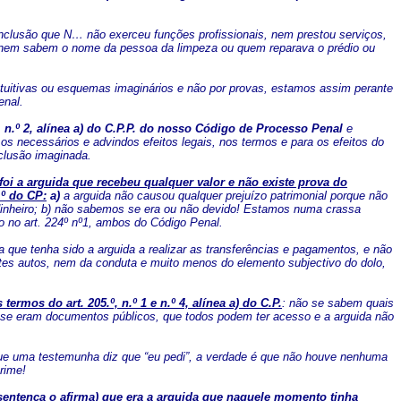
onclusão que N… não exerceu funções profissionais, nem prestou serviços,
nem sabem o nome da pessoa da limpeza ou quem reparava o prédio ou
ntuitivas ou esquemas imaginários e não por provas, estamos assim perante
enal.
º, n.º 2, alínea a) do C.P.P. do nosso Código de Processo Penal
e
s necessários e advindos efeitos legais, nos termos e para os efeitos do
nclusão imaginada.
oi a arguida que recebeu qualquer valor e não existe prova do
.º do CP:
a)
a arguida não causou qualquer prejuízo patrimonial porque não
dinheiro; b) não sabemos se era ou não devido! Estamos numa crassa
sto no art. 224º nº1, ambos do Código Penal.
a que tenha sido a arguida a realizar as transferências e pagamentos, e não
es autos, nem da conduta e muito menos do elemento subjectivo do dolo,
os do art. 205.º, n.º 1 e n.º 4, alínea a) do C.P.
: não se sabem quais
e eram documentos públicos, que todos podem ter acesso e a arguida não
rque uma testemunha diz que “eu pedi”, a verdade é que não houve nenhuma
rime!
entença o afirma) que era a arguida que naquele momento tinha