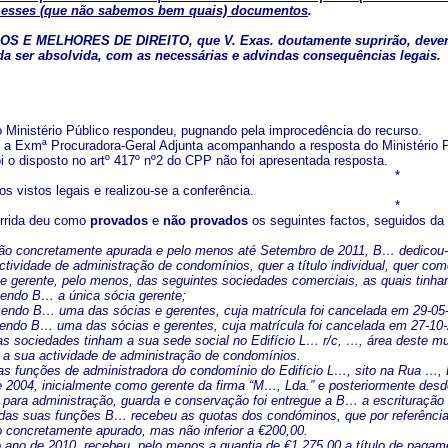
 esses (que não sabemos bem quais) documentos
.
 E MELHORES DE DIREITO, que V. Exas. doutamente suprirão, deverá 
ida ser absolvida, com as necessárias e advindas consequências legais.
 Ministério Público respondeu, pugnando pela improcedência do recurso.
, a Exmª Procuradora-Geral Adjunta acompanhando a resposta do Ministério P
i o disposto no artº 417º nº2 do CPP não foi apresentada resposta.
*
s vistos legais e realizou-se a conferência.
*
orrida deu como
provados
e
não provados
os seguintes factos, seguidos da
ão concretamente apurada e pelo menos até Setembro de 2011, B… dedicou-se 
ctividade de administração de condomínios, quer a título individual, quer co
 e gerente, pelo menos, das seguintes sociedades comerciais, as quais tinh
sendo B… a única sócia gerente;
sendo B… uma das sócias e gerentes, cuja matrícula foi cancelada em 29-05
sendo B… uma das sócias e gerentes, cuja matrícula foi cancelada em 27-10
as sociedades tinham a sua sede social no Edifício L… r/c, …, área deste
o a sua actividade de administração de condomínios.
s funções de administradora do condomínio do Edifício L…, sito na Rua …, 
 2004, inicialmente como gerente da firma “M…, Lda.” e posteriormente desd
, para administração, guarda e conservação foi entregue a B… a escrituração 
 das suas funções B… recebeu as quotas dos condóminos, que por referênci
 concretamente apurado, mas não inferior a €200,00.
 ano de 2010, recebeu, pelo menos a quantia de €1.275,00 a título de pagam