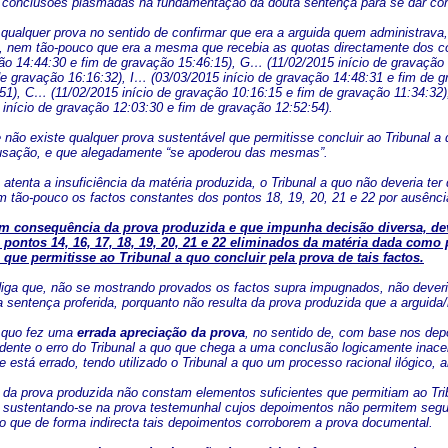
 conclusões plasmadas na fundamentação da douta sentença para se dar co
a qualquer prova no sentido de confirmar que era a arguida quem administra
 nem tão-pouco que era a mesma que recebia as quotas directamente dos c
ção 14:44:30 e fim de gravação 15:46:15), G… (11/02/2015 início de gravação
de gravação 16:16:32), I… (03/03/2015 início de gravação 14:48:31 e fim de g
51), C… (11/02/2015 início de gravação 10:16:15 e fim de gravação 11:34:32)
início de gravação 12:03:30 e fim de gravação 12:52:54).
não existe qualquer prova sustentável que permitisse concluir ao Tribunal a
cusação, e que alegadamente “se apoderou das mesmas”.
atenta a insuficiência da matéria produzida, o Tribunal a quo não deveria t
m tão-pouco os factos constantes dos pontos 18, 19, 20, 21 e 22 por ausência
m consequência da prova produzida e que impunha decisão diversa, deve
 pontos 14, 16, 17, 18, 19, 20, 21 e 22 eliminados da matéria dada como 
que permitisse ao Tribunal a quo concluir pela prova de tais factos.
iga que, não se mostrando provados os factos supra impugnados, não dever
 sentença proferida, porquanto não resulta da prova produzida que a arguida/r
a quo fez uma
errada apreciação da prova
, no sentido de, com base nos dep
idente o erro do Tribunal a quo que chega a uma conclusão logicamente inac
 está errado, tendo utilizado o Tribunal a quo um processo racional ilógico, a
da prova produzida não constam elementos suficientes que permitiam ao Trib
sustentando-se na prova testemunhal cujos depoimentos não permitem segu
que de forma indirecta tais depoimentos corroborem a prova documental.