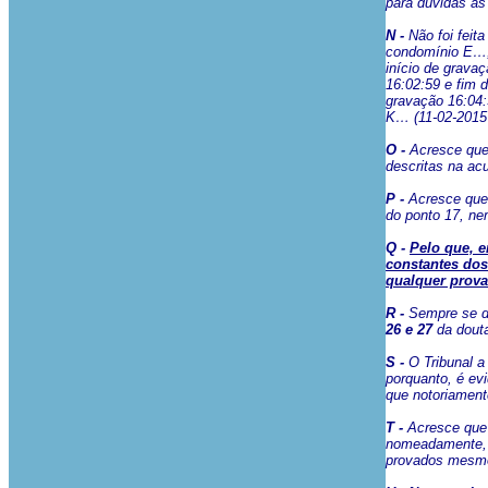
para dúvidas as
N -
Não foi feit
condomínio E…,
início de grava
16:02:59 e fim 
gravação 16:04:
K… (11-02-2015 
O -
Acresce que 
descritas na a
P -
Acresce que 
do ponto 17, ne
Q -
Pelo que, e
constantes dos
qualquer prova 
R -
Sempre se d
26 e 27
da douta
S -
O Tribunal 
porquanto, é ev
que notoriamente
T -
Acresce que 
nomeadamente, 
provados mesmo 