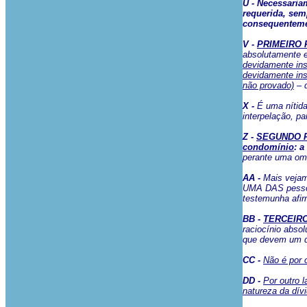
U - Necessaria
requerida, sem
consequenteme
V -
PRIMEIRO F
absolutamente e
devidamente ins
devidamente ins
não provado)
– q
X -
É uma nítida 
interpelação, p
Z -
SEGUNDO FAL
condomínio
: a
perante uma omi
AA -
Mais vejam
UMA DAS pessoas
testemunha afir
BB -
TERCEIRO 
raciocínio abso
que devem um d
CC -
Não é por 
DD -
Por outro 
natureza da dív