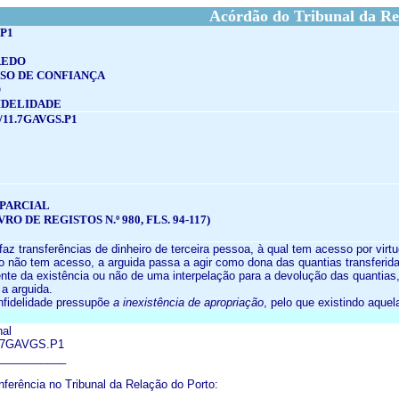
Acórdão do Tribunal da Re
.P1
REDO
USO DE CONFIANÇA
O
IDELIDADE
/11.7GAVGS.P1
PARCIAL
VRO DE REGISTOS N.º 980, FLS. 94-117)
 faz transferências de dinheiro de terceira pessoa, à qual tem acesso por vir
do não tem acesso, a arguida passa a agir como dona das quantias transferid
te da existência ou não de uma interpelação para a devolução das quantias,
a arguida.
infidelidade pressupõe
a inexistência de apropriação
, pelo que existindo aque
nal
1.7GAVGS.P1
___________
erência no Tribunal da Relação do Porto: