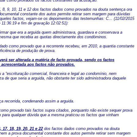
a dar como provados os factos constantes da acusação.
, 8, 9, 10, 11 e 12 dos factos dados como provados na douta sentença ora
 documental constante dos autos permite retirar sem margem para dúvidas
queles factos, vejam-se os depoimentos das testemunhas: C… (11/02/2015
 11:36:19 e fim de gravação 12:02:51):
nfirmar que era a arguida quem administrava, guardava e conservava a
mesma que recebia as quotas directamente dos condóminos.
er dado como provado que a recorrente recebeu, em 2010, a quantia constante
ficiência de produção de prova.
rá ser alterada a matéria de facto provada, sendo os factos
e acrescentada aos factos não provados.
a “escrituração comercial, financeira e legal ao condomínio, nem
a de que seria a arguida, não obstante ter sido administradora daquele
a recorrida, condenando assim a arguida.
como provado tais factos supra citados, porquanto não existe sequer prova
m para qualquer dúvida que a mesma praticou os factos que vinham
, 17, 18, 19, 20, 21 e 22
dos factos dados como provados na douta
, nem a prova documental constante dos autos permite retirar sem margem