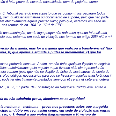
ão é feita prova do nexo de causalidade, nem do prejuízo, como
o
:
O Tribunal parte do pressuposto que os condomínios pagaram todos
a), sem qualquer assinatura ou documento de suporte, pelo que não pode
am efectivamente aquele preciso valor, pelo que, estamos em sede da
, nos termos do art. 164.º e 169.º do CPP.
o de documentação, desde logo porque não sabemos quando foi realizada,
lo que, estamos em sede de violação nos termos do artigo 205º nº1 e n.º
ção da arguida; mas foi a arguida que realizou a transferência? Não
ia, b) que apenas a arguida a pudesse movimentar, c) que foi
nossa profunda censura: Assim, se não tinha qualquer ligação ao negócio
fícios administrados pela arguida e que tivesse sido ela a proceder às
iência comum (pois que não se dispõe da ficha de assinaturas da conta de
ões e(ou códigos necessários para que se fizessem aquelas transferências?
pode ter efectivamente prestados serviços et cetera et cetera et cetera.
2.º, n.º 2, 1.ª parte, da Constituição da República Portuguesa, então o
da ou não existindo prova, absolvem-se os arguidos!
te nenhuma – nenhuma – prova nos presentes autos que a arguida
cípio in dúbio pro reo, assim como, em sede de violação das regras
isso, o Tribunal a quo violou flagrantemente o Princípio de