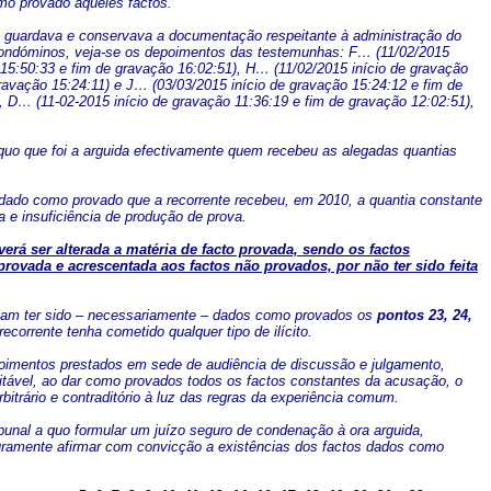
mo provado aqueles factos.
va, guardava e conservava a documentação respeitante à administração do
ondóminos, veja-se os depoimentos das testemunhas: F… (11/02/2015
 15:50:33 e fim de gravação 16:02:51), H… (11/02/2015 início de gravação
ravação 15:24:11) e J… (03/03/2015 início de gravação 15:24:12 e fim de
, D… (11-02-2015 início de gravação 11:36:19 e fim de gravação 12:02:51),
 quo que foi a arguida efectivamente quem recebeu as alegadas quantias
er dado como provado que a recorrente recebeu, em 2010, a quantia constante
 e insuficiência de produção de prova.
rá ser alterada a matéria de facto provada, sendo os factos
provada e acrescentada aos factos não provados, por não ter sido feita
iam ter sido – necessariamente – dados como provados os
pontos 23, 24,
ecorrente tenha cometido qualquer tipo de ilícito.
oimentos prestados em sede de audiência de discussão e julgamento,
eitável, ao dar como provados todos os factos constantes da acusação, o
rbitrário e contraditório à luz das regras da experiência comum.
unal a quo formular um juízo seguro de condenação à ora arguida,
ramente afirmar com convicção a existências dos factos dados como