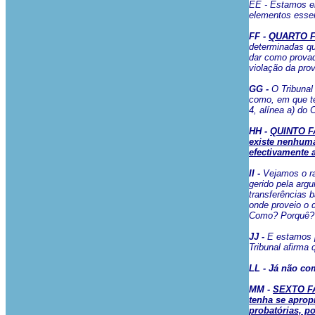
EE - Estamos em
elementos essenc
FF -
QUARTO FA
determinadas qu
dar como provad
violação da pro
GG -
O Tribunal
como, em que te
4, alínea a) do 
HH -
QUINTO FA
existe nenhuma
efectivamente 
II -
Vejamos o ra
gerido pela argu
transferências 
onde proveio o 
Como? Porquê? T
JJ -
E estamos p
Tribunal afirma
LL - Já não co
MM -
SEXTO FA
tenha se aprop
probatórias, p