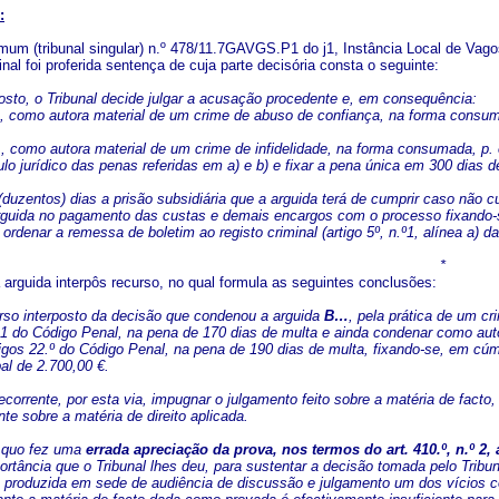
:
um (tribunal singular) n.º 478/11.7GAVGS.P1 do j1, Instância Local de Va
inal foi proferida sentença de cuja parte decisória consta o seguinte:
sto, o Tribunal decide julgar a acusação procedente e, em consequência:
como autora material de um crime de abuso de confiança, na forma consumada
como autora material de um crime de infidelidade, na forma consumada, p. e 
o jurídico das penas referidas em a) e b) e fixar a pena única em 300 dias de 
(duzentos) dias a prisão subsidiária que a arguida terá de cumprir caso não 
guida no pagamento das custas e demais encargos com o processo fixando-s
ordenar a remessa de boletim ao registo criminal (artigo 5º, n.º1, alínea a) d
*
 arguida interpôs recurso, no qual formula as seguintes conclusões:
so interposto da decisão que condenou a arguida
B…
, pela prática de um c
.º 1 do Código Penal, na pena de 170 dias de multa e ainda condenar como aut
igos 22.º do Código Penal, na pena de 190 dias de multa, fixando-se, em cúmu
bal de 2.700,00 €.
corrente, por esta via, impugnar o julgamento feito sobre a matéria de facto
e sobre a matéria de direito aplicada.
a quo fez uma
errada apreciação da prova, nos termos do art. 410.º, n.º 2,
portância que o Tribunal lhes deu, para sustentar a decisão tomada pelo Trib
o produzida em sede de audiência de discussão e julgamento um dos vícios co