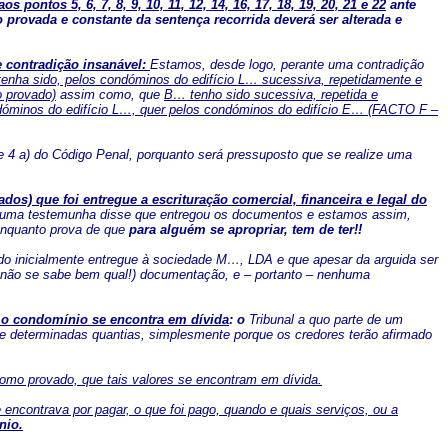
aos pontos 5, 6, 7, 8, 9, 10, 11, 12, 14, 16, 17, 18, 19, 20, 21 e 22
ante
provada e constante da sentença recorrida deverá ser alterada e
 contradição insanável:
Estamos, desde logo, perante uma contradição
tenha sido, pelos condóminos do edifício L… sucessiva, repetidamente e
o provado)
assim como, que
B… tenho sido sucessiva, repetida e
ndóminos do edifício L…, quer pelos condóminos do edifício E… (FACTO F –
1 e 4 a) do Código Penal, porquanto será pressuposto que se realize uma
 que foi entregue a escrituração comercial, financeira e legal do
huma testemunha disse que entregou os documentos e estamos assim,
 enquanto prova de que
para alguém se apropriar, tem de ter!!
ndo inicialmente entregue à sociedade M…, LDA e que apesar da arguida ser
e não se sabe bem qual!) documentação, e – portanto – nenhuma
o condomínio se encontra em dívida
: o
Tribunal a quo parte de um
de determinadas quantias, simplesmente porque os credores terão afirmado
como provado, que tais valores se encontram em dívida.
encontrava por pagar, o que foi pago, quando e quais serviços, ou a
nio.