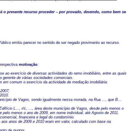
o presente recurso proceder – por provado, devendo, como bem se
úblico emitiu parecer no sentido de ser negado provimento ao recurso.
 respectiva
motivação
:
ao exercício de diversas actividades do ramo imobiliário, entre as quais
mo gerente de várias sociedades comerciais.
am em comum o exercício da actividade de mediação imobiliária:
-2007;
-2010.
 município de Vagos, sendo igualmente nessa morada, na Rua …, que B…
Edifício L…, r/c, …, área deste município de Vagos, desde pelo menos o
e pelo menos o ano de 2009, em nome individual, até Agosto de 2011.
comercial, financeira e legal do condomínio.
a aos anos de 2009 e 2010 eram em valor, calculado com base na
ento de quotas.