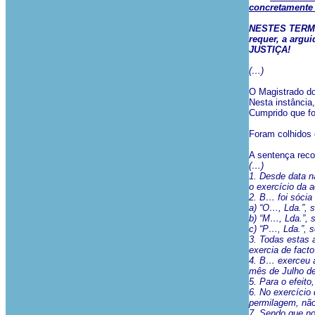
concretamente
NESTES TERMOS
requer, a argu
JUSTIÇA!
(…)
O Magistrado do
Nesta instância
Cumprido que fo
Foram colhidos o
A sentença rec
(…)
1. Desde data n
o exercício da a
2. B… foi sócia
a) “O…, Lda.”, 
b) “M…, Lda.”, 
c) “P…, Lda.”, 
3. Todas estas 
exercia de fact
4. B… exerceu a
mês de Julho de
5. Para o efeito
6. No exercício
permilagem, não
7. Sendo que no