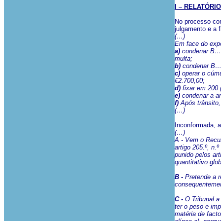
I – RELATÓRIO
No processo com
julgamento e a f
(…)
Em face do expo
a)
condenar B…, 
multa;
b)
condenar B…, 
c)
operar o cúmul
€2.700,00;
d)
fixar em 200 
e)
condenar a ar
f)
Após trânsito, 
(…)
Inconformada, a
(…)
A - Vem o Recur
artigo 205.º, n
punido pelos art
quantitativo glo
B -
Pretende a re
consequentement
C -
O Tribunal 
ter o peso e im
matéria de fact