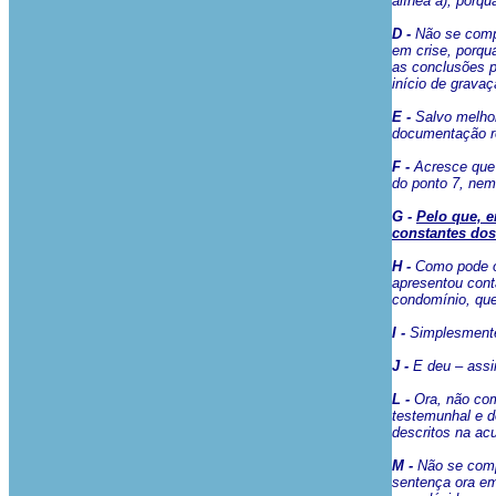
alínea a), porq
D -
Não se compr
em crise, porqu
as conclusões 
início de grava
E -
Salvo melhor
documentação r
F -
Acresce que 
do ponto 7, nem
G -
Pelo que, e
constantes dos
H -
Como pode o 
apresentou cont
condomínio, qu
I -
Simplesment
J -
E deu – ass
L -
Ora, não com
testemunhal e d
descritos na ac
M -
Não se comp
sentença ora em