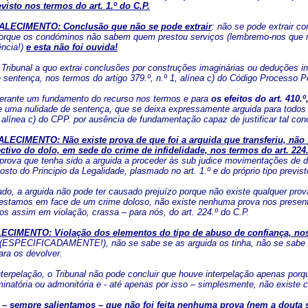
visto nos termos do art. 1.º do C.P.
LECIMENTO: Conclusão que não se pode extrair
: não se pode extrair c
orque os condóminos não sabem quem prestou serviços (lembremo-nos que 
ência!)
e esta não foi ouvida!
 Tribunal a quo extrai conclusões por construções imaginárias ou deduções i
 sentença, nos termos do artigo 379.º, n.º 1, alínea c) do Código Processo P
rante um fundamento do recurso nos termos e para
os efeitos do art. 410.
 uma nulidade de sentença, que se deixa expressamente arguida para todos o
1, alínea c) do CPP. por ausência de fundamentação capaz de justificar tal co
LECIMENTO: Não existe prova de que foi a arguida que transferiu, não f
ctivo do dolo, em sede do crime de infidelidade, nos termos do art. 224
prova que tenha sido a arguida a proceder às sub judice movimentações de 
osto do Principio da Legalidade, plasmado no art. 1.º e do próprio tipo previ
ado, a arguida não pode ter causado prejuízo porque não existe qualquer prov
estamos em face de um crime doloso, não existe nenhuma prova nos present
os assim em violação, crassa – para nós, do art. 224.º do C.P.
IMENTO: Violação dos elementos do tipo de abuso de confiança, nos term
(ESPECIFICADAMENTE!), não se sabe se as arguida os tinha, não se sabe s
para os devolver.
nterpelação, o Tribunal não pode concluir que houve interpelação apenas po
minatória ou admonitória e - até apenas por isso – simplesmente, não existe c
– sempre salientamos – que não foi feita nenhuma prova (nem a douta s