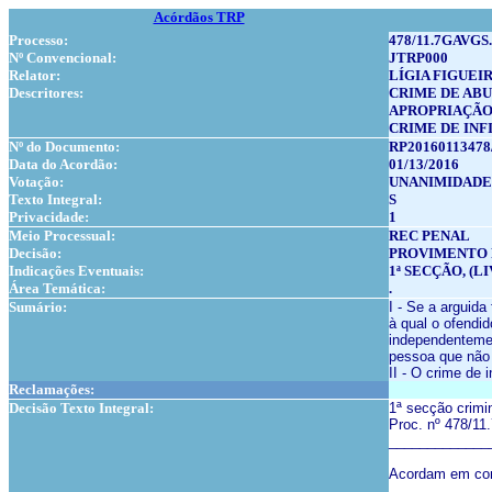
Acórdãos TRP
Processo:
478/11.7GAVGS
Nº Convencional:
JTRP000
Relator:
LÍGIA FIGUEI
Descritores:
CRIME DE AB
APROPRIAÇÃ
CRIME DE INF
Nº do Documento:
RP20160113478
Data do Acordão:
01/13/2016
Votação:
UNANIMIDADE
Texto Integral:
S
Privacidade:
1
Meio Processual:
REC PENAL
Decisão:
PROVIMENTO 
Indicações Eventuais:
1ª SECÇÃO, (LI
Área Temática:
.
Sumário:
I - Se a arguida
à qual o ofendi
independentemen
pessoa que não 
II - O crime de 
Reclamações:
Decisão Texto Integral:
1ª secção crimi
Proc. nº 478/1
_____________
Acordam em conf