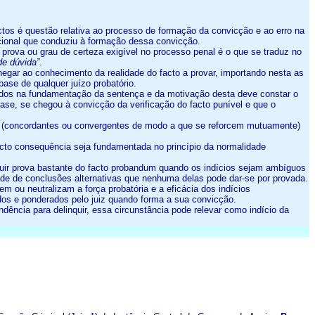
actos é questão relativa ao processo de formação da convicção e ao erro na
acional que conduziu à formação dessa convicção.
 prova ou grau de certeza exigível no processo penal é o que se traduz no
de dúvida”
.
 chegar ao conhecimento da realidade do facto a provar, importando nesta as
ase de qualquer juízo probatório.
lizados na fundamentação da sentença e da motivação desta deve constar o
s-base, se chegou à convicção da verificação do facto punível e que o
cios (concordantes ou convergentes de modo a que se reforcem mutuamente)
 facto consequência seja fundamentada no princípio da normalidade
stituir prova bastante do facto probandum quando os indícios sejam ambíguos
dade de conclusões alternativas que nenhuma delas pode dar-se por provada.
em ou neutralizam a força probatória e a eficácia dos indícios
dos e ponderados pelo juiz quando forma a sua convicção.
dência para delinquir, essa circunstância pode relevar como indício da