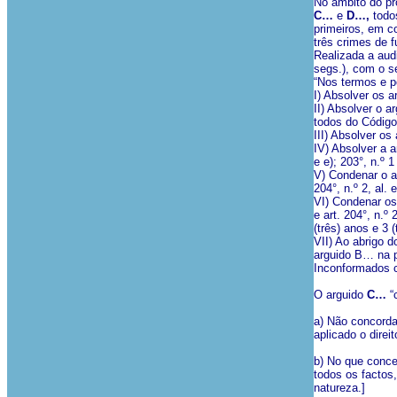
No âmbito do p
C…
e
D…,
todo
primeiros, em co
três crimes de fu
Realizada a aud
segs.), com o se
“Nos termos e 
I) Absolver os a
II) Absolver o ar
todos do Código
III) Absolver os
IV) Absolver a a
e e); 203°, n.º 1
V) Condenar o ar
204°, n.º 2, al.
VI) Condenar os 
e art. 204°, n.
(três) anos e 3
VII) Ao abrigo d
arguido B… na p
Inconformados c
O arguido
C…
“
a) Não concorda
aplicado o direi
b) No que conce
todos os factos
natureza.]