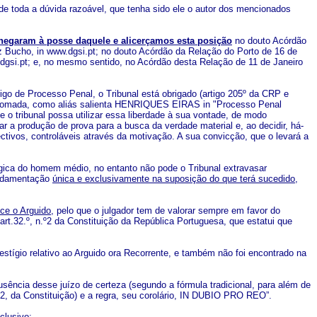
m de toda a dúvida razoável, que tenha sido ele o autor dos mencionados
hegaram à posse daquele e alicerçamos esta posição
no douto Acórdão
z Bucho, in www.dgsi.pt; no douto Acórdão da Relação do Porto de 16 de
dgsi.pt; e, no mesmo sentido, no Acórdão desta Relação de 11 de Janeiro
ódigo de Processo Penal, o Tribunal está obrigado (artigo 205º da CRP e
o tomada, como aliás salienta HENRIQUES EIRAS in "Processo Penal
que o tribunal possa utilizar essa liberdade à sua vontade, de modo
ar a produção de prova para a busca da verdade material e, ao decidir, há-
ctivos, controláveis através da motivação. A sua convicção, que o levará a
ógica do homem médio, no entanto não pode o Tribunal extravasar
undamentação
única e exclusivamente na suposição do que terá sucedido,
ce o Arguido,
pelo que o julgador tem de valorar sempre em favor do
rt.32.º, n.º2 da Constituição da República Portuguesa, que estatui que
stígio relativo ao Arguido ora Recorrente, e também não foi encontrado na
usência desse juízo de certeza (segundo a fórmula tradicional, para além de
º 2, da Constituição) e a regra, seu corolário, IN DUBIO PRO REO”.
clusivo: