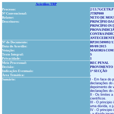
Acórdãos TRP
Processo:
2/13.7GCETR.P
Nº Convencional:
JTRP000
Relator:
NETO DE MOU
Descritores:
PRINCÍPIO DA
PRINCÍPIO IN
PROVA INDICI
CONTRA INDÍC
ANTECEDENTE
Nº do Documento:
RP201509092/1
Data do Acordão:
09/09/2015
Votação:
MAIORIA COM 
Texto Integral:
S
Privacidade:
1
Meio Processual:
REC PENAL
Decisão:
PROVIMENTO 
Indicações Eventuais:
1ª SECÇÃO
Área Temática:
.
Sumário:
I - Em face do p
declarações do 
depoimento de v
declarações do 
II - Os limites
científicos.
III - O principi
uma dúvida, o j
IV - O principio
- a dúvida insan