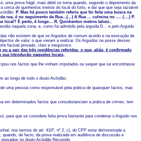
 só, uma prova frágil, mais débil se torna quando, segundo o depoimento da
cerca de quinhentos metros do local do furto, e daí que que seja razoável
 Acórdão:
P. Mas há pouco também referiu que foi feita uma busca na
a rua, é no seguimento da Rua...(…) A Rua … culmina no …. (….) P.
se local? É perto, é longe… R. Quinhentos metros talvez.
;
esidia naquela zona, e, como foi admitido pela arguida D… e pelo Arguido
dúvidas não existem de que os Arguidos de comum acordo e na execução de
ectos de valor, o que vieram a realizar. Os Arguidos na posse desses
rte factual provado, claro e inequívoco.
ou a sair das três residências referidas, o que, aliás, é confirmado
da sua introdução naqueles locais
.
;
ticipou nos factos que lhe vinham imputados ou sequer que se encontrasse
re ao longo de todo o douto Acórdão;
ão de uma pessoa como responsável pela prática de quaisquer factos, mas
soa em determinados factos que consubstanciam a prática de crimes, tem
 só, para que se considere feita prova bastante para condenar o Arguido nos
unhal, nos termos do art. 410º, nº 2, c), do CPP estar demonstrada a
, quando, de facto, da prova realizada em audiência de discussão e
 provados no douto Acórdão Recorrido;