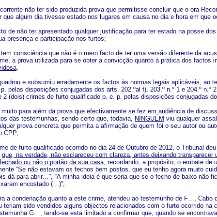
orrente não ter sido produzida prova que permitisse concluir que o ora Recor
r que algum dia tivesse estado nos lugares em causa no dia e hora em que 
cto de não ter apresentado qualquer justificação para ter estado na posse do
ua presença e participação nos furtos;
 tem consciência que não é o mero facto de ter uma versão diferente da acus
me, a prova utilizada para se obter a convicção quanto à prática dos factos 
vidosa
.
nquadrou e subsumiu erradamente os factos às normas legais aplicáveis, ao te
e p. pelas disposições conjugadas dos arts. 202.ºal f), 203.º n.º 1 e 204.º n.
 2 (dois) crimes de furto qualificado p. e. p. pelas disposições conjugadas dos 
oi muito para além da prova que efectivamente se fez em audiência de discu
os das testemunhas, sendo certo que, todavia,
NINGUÉM
viu qualquer assa
lquer prova concreta que permita a afirmação de quem foi o seu autor ou auto
do CPP;
ime de furto qualificado ocorrido no dia 24 de Outubro de 2012, o Tribunal d
…
que, na verdade, não esclareceu com clareza, antes deixando transparecer 
a fechado ou não o portão da sua casa
, recordando, a propósito, o embate de 
mente “Se não estavam os fechos bem postos, que eu tenho agora muito cuid
is dá para abrir…”, “A minha ideia é que seria que se o fecho de baixo não f
ixaram encostado (…)”;
para a condenação quanto a este crime, atendeu ao testemunho de F…, Cabo d
 teriam sido vendidos alguns objectos relacionados com o furto ocorrido na
estemunha G…; tendo-se esta limitado a confirmar que, quando se encontrav