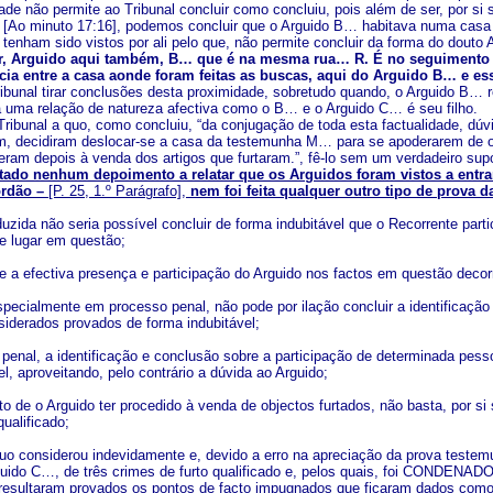
dade não permite ao Tribunal concluir como concluiu, pois além de ser, por si
Ao minuto 17:16], podemos concluir que o Arguido B… habitava numa casa a 
 tenham sido vistos por ali pelo que, não permite concluir da forma do douto
, Arguido aqui também, B… que é na mesma rua… R. É no seguimento d
ncia entre a casa aonde foram feitas as buscas, aqui do Arguido B… e es
ribunal tirar conclusões desta proximidade, sobretudo quando, o Arguido B… r
uma relação de natureza afectiva como o B… e o Arguido C… é seu filho.
 Tribunal a quo, como concluiu, “da conjugação de toda esta factualidade, 
 decidiram deslocar-se a casa da testemunha M… para se apoderarem de obj
eram depois à venda dos artigos que furtaram.”, fê-lo sem um verdadeiro supo
tado nenhum depoimento a relatar que os Arguidos foram vistos a entrar 
órdão –
[P. 25, 1.º Parágrafo],
nem foi feita qualquer outro tipo de prova 
duzida não seria possível concluir de forma indubitável que o Recorrente par
 e lugar em questão;
re a efectiva presença e participação do Arguido nos factos em questão decor
especialmente em processo penal, não pode por ilação concluir a identificaç
iderados provados de forma indubitável;
penal, a identificação e conclusão sobre a participação de determinada pes
el, aproveitando, pelo contrário a dúvida ao Arguido;
to de o Arguido ter procedido à venda de objectos furtados, não basta, por si
qualificado;
 quo considerou indevidamente e, devido a erro na apreciação da prova testem
rguido C…, de três crimes de furto qualificado e, pelos quais, foi CONDENADO
resultaram provados os pontos de facto impugnados que ficaram dados como