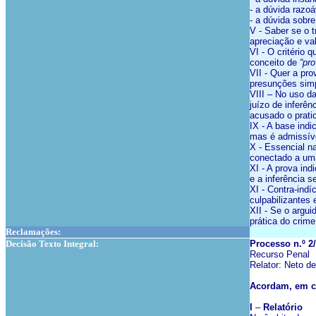
- a dúvida razo
- a dúvida sobre
V - Saber se o 
apreciação e va
VI - O critério
conceito de
“pr
VII - Quer a pro
presunções simp
VIII – No uso d
juízo de inferên
acusado o pratic
IX - A base ind
mas é admissíve
X - Essencial n
conectado a um
XI - A prova ind
e a inferência 
XI - Contra-indí
culpabilizantes
XII - Se o argu
prática do crim
Reclamações:
Decisão Texto Integral:
Processo n.º 
Recurso Penal
Relator: Neto d
Acordam, em co
I
–
Relatório