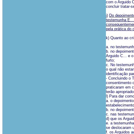
com o Arguido C
concluir tratar-
j)
Do depoimento
testemunha E… –
consequentement
pela prática do 
k) Quanto ao cr
a. no testemunh
b. no depoiment
Arguido C… e o 
furto;
c. No testemunh
o qual não esta
identificação pa
- Concluindo o 
consentimento da
praticaram em c
terão apropriad
l) Para dar como
a. o depoimento
estabelecimento
b. no depoiment
c. nas testemu
d) que os Argui
e. a testemunha
se deslocaram u
f. os Arguidos 