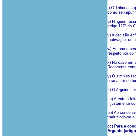
t) O Tribunal a
como se impunha
u) Ninguém assis
artigo 127° do 
v) A decisão en
motivação, uma 
w) Estamos pera
respeito por opi
x) No caso em a
Recorrente como
y) O simples fa
o co-autor do fu
z) O Arguido sem
aa) Atenta a fal
injustamente c
bb) Ao condenar
traduzindo-se a
cc)
Para a cond
Arguido (artigo