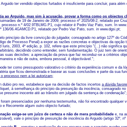
 Arguido ter vendido objectos furtados é insuficiente para concluir, para alé
ia ao Arguido, mas sim à acusação, provar a forma como os objectos c
uimarães de 19 de Janeiro de 2009, processo nº 2025/08-2, relatado por Cru
, processo n.º 4/02.9TBLMG.P1, cujo relator é Pedro Vaz Pato,
sum. In www.
nº 136/06.4GAMCD.P1, relatado por Pedro Vaz Pato, sum. in www.dgsi.pt;
pelo princípio da livre convicção do julgador, consagrado no artigo 127º do C
digo de Processo Penal) a expor as razões concretas e objectivas da opçã
 Iuris, 2003, 4ª edição, p. 102, refere que este princípio "(...) não significa 
 arbitrário, decidindo como entender, sem fundamentação. O juiz tem de orient
as suas decisões: a apreciação da prova que faz reconduz-se a critérios obje
 maneira e não de outra, embora pessoal, é objectivável.";
pode ter como pressuposto valorativo o critério da experiência comum e da l
téria que ficou demonstrada e basear as suas conclusões e parte da sua f
 o processo nem a lei autorizam;
in dubio pro reo, estabelece que na decisão de factos incertos
a dúvida favore
liquet, à semelhança do princípio da presunção da inocência, consagrado no a
 se presume inocente até ao trânsito em julgado da sentença de condenação”;
ão foram presenciados por nenhuma testemunha, não foi encontrado qualquer ve
o e Recorrente algum outro objecto furtado;
nação exige-se um juízo de certeza e não de mera probabilidade
e, na a
zoável), vale o princípio de presunção de inocência do Arguido (artigo 32º, n
o arguido
B…
rematou a motivação do seu recurso com o seguinte quadro con