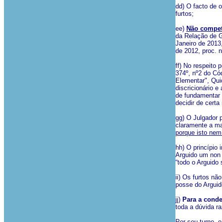
dd) O facto de o
furtos;
ee)
Não compet
da Relação de G
Janeiro de 2013
de 2012, proc. 
ff) No respeito 
374º, nº2 do Có
Elementar", Quid
discricionário e
de fundamentar 
decidir de certa
gg) O Julgador 
claramente a ma
porque isto nem
hh) O princípio 
Arguido um non 
“todo o Arguido
ii) Os furtos n
posse do Arguid
jj)
Para a conde
toda a dúvida ra
Por seu turno, 