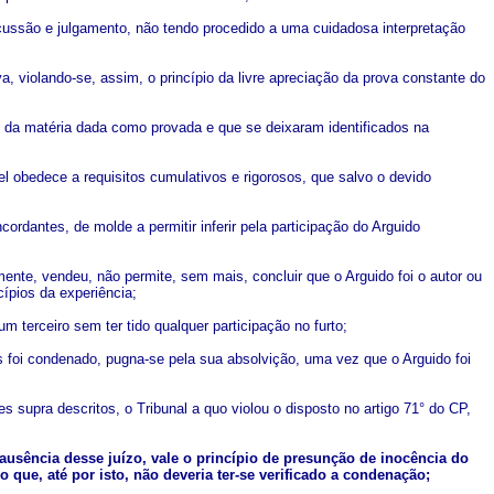
scussão e julgamento, não tendo procedido a uma cuidadosa interpretação
va, violando-se, assim, o princípio da livre apreciação da prova constante do
os da matéria dada como provada e que se deixaram identificados na
 obedece a requisitos cumulativos e rigorosos, que salvo o devido
rdantes, de molde a permitir inferir pela participação do Arguido
mente, vendeu, não permite, sem mais, concluir que o Arguido foi o autor ou
cípios da experiência;
m terceiro sem ter tido qualquer participação no furto;
is foi condenado, pugna-se pela sua absolvição, uma vez que o Arguido foi
es supra descritos, o Tribunal a quo violou o disposto no artigo 71° do CP,
ausência desse juízo, vale o princípio de presunção de inocência do
lo que, até por isto, não deveria ter-se verificado a condenação;