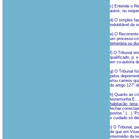
c) Entende o Rec
autos, ou seque
d) O simples fa
indubitável da s
e) O Recorrente
um processo-cri
temerária ou du
f) O Tribunal e
qualificado, p. 
em co-autoria de
g) O Tribunal f
pelos depoiment
e/ou carreou qua
do artigo 127° 
h) Quanto ao cr
testemunha E
habitação, teri
fechar correcta
postos.” (…) “Po
o cuidado só de
i) O Tribunal, 
de que em Viseu
intermédio da t