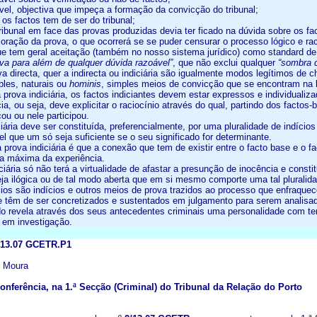
ável, objectiva que impeça a formação da convicção do tribunal;
 os factos tem de ser do tribunal;
tribunal em face das provas produzidas devia ter ficado na dúvida sobre os f
loração da prova, o que ocorrerá se se puder censurar o processo lógico e r
 que tem geral aceitação (também no nosso sistema jurídico) como standard de
ova para além de qualquer dúvida razoável”
, que não exclui qualquer
“sombra 
va directa, quer a indirecta ou indiciária são igualmente modos legítimos de
les, naturais ou
hominis
, simples meios de convicção que se encontram na b
a prova indiciária, os factos indiciantes devem estar expressos e individua
cia, ou seja, deve explicitar o raciocínio através do qual, partindo dos facto
ou ou nele participou.
iciária deve ser constituída, preferencialmente, por uma pluralidade de indí
l que um só seja suficiente se o seu significado for determinante.
a prova indiciária é que a conexão que tem de existir entre o facto base e o
a máxima da experiência.
iciária só não terá a virtualidade de afastar a presunção de inocência e con
seja ilógica ou de tal modo aberta que em si mesmo comporte uma tal plurali
cios são indícios e outros meios de prova trazidos ao processo que enfraquec
 e têm de ser concretizados e sustentados em julgamento para serem analisa
ido revela através dos seus antecedentes criminais uma personalidade com ten
e em investigação.
2/13.07 GCETR.P1
e Moura
nferência, na 1.ª Secção (Criminal) do Tribunal da Relação do Porto