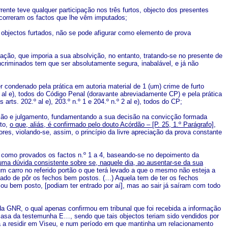
rente teve qualquer participação nos três furtos, objecto dos presentes
ocorreram os factos que lhe vêm imputados;
s objectos furtados, não se pode afigurar como elemento de prova
ação, que imporia a sua absolvição, no entanto, tratando-se no presente de
incriminados tem que ser absolutamente segura, inabalável, e já não
r condenado pela prática em autoria material de 1 (um) crime de furto
º 2 al e), todos do Código Penal (doravante abreviadamente CP) e pela prática
arts. 202.º al e), 203.º n.º 1 e 204.º n.º 2 al e), todos do CP;
ssão e julgamento, fundamentando a sua decisão na convicção formada
lto,
o que, aliás, é confirmado pelo douto Acórdão – [P. 25, 1.º Parágrafo]
,
res, violando-se, assim, o princípio da livre apreciação da prova constante
eu como provados os factos n.º 1 a 4, baseando-se no depoimento da
uma dúvida consistente sobre se, naquele dia, ao ausentar-se da sua
um carro no referido portão o que terá levado a que o mesmo não esteja a
ado de pôr os fechos bem postos. (…) Aquela tem de ter os fechos
icou bem posto, [podiam ter entrado por aí], mas ao sair já saíram com todo
a GNR, o qual apenas confirmou em tribunal que foi recebida a informação
 casa da testemunha E…, sendo que tais objectos teriam sido vendidos por
a a residir em Viseu, e num período em que mantinha um relacionamento