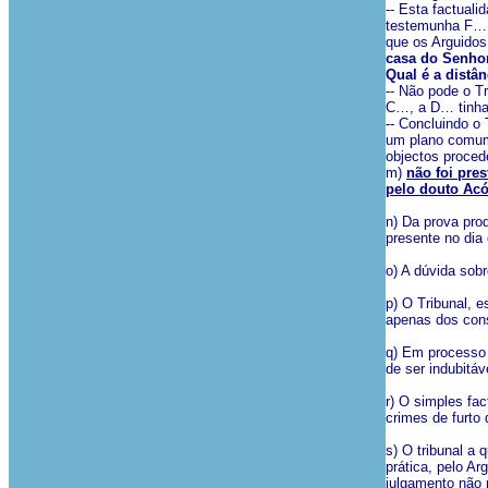
-- Esta factuali
testemunha F… [
que os Arguidos
casa do Senhor
Qual é a distâ
-- Não pode o T
C…, a D… tinha 
-- Concluindo o
um plano comum,
objectos proced
m)
não foi pres
pelo douto Ac
n) Da prova pro
presente no dia
o) A dúvida sob
p) O Tribunal, 
apenas dos cons
q) Em processo 
de ser indubitáv
r) O simples fac
crimes de furto 
s) O tribunal a
prática, pelo A
julgamento não 