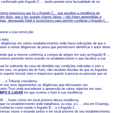
 confirmado pelo Arguido C…, tendo perante esta factualidade de se
rma inequívoca que foi o Arguido C… que assaltou a residência da
além disto, que o fez usando chaves falsas – não foram apreendidas e,
has, demasiado frágil e inconclusivo para permitir condenar o Arguido C…
baseou a sua convicção:
 feito;
diligências em vários estabelecimentos onde havia indicações de que o
to a outras diligencias de prova que permitissem identificar o autor deste
, sendo que a mesma confirmou a compra de artigos em ouro ao Arguido B…,
 esteve presente nesta ocasião no estabelecimento e que facultou a sua
qual foi subtraído da casa da ofendida nas condições indicadas e sem o
 em ouro, no próprio dia do furto, não resultam dúvidas de que os Arguidos
ro suporte factual claro e inequívoco quanto à pessoa ou pessoas que se
 …, o Tribunal considerou:
m nos seus depoimentos as diligências que efectuaram nos
anto Tirso onde procederam à apreensão de vários objectos em ouro;
MPO E LUGAR
em que ocorreu o furto à sua residência;
M…, foram vistos em local próximo dessa residência;
que no estabelecimento onde trabalhava, ou seja, a L…, sita em Estarreja,
 reconheceu como sendo o Arguido B… e o Arguido C…;
iversas vezes e estando juntos e em local próximo do seu estabelecimento;