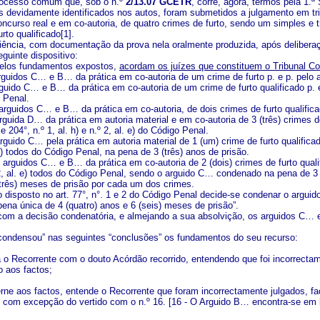
rocesso comum que, sob o n.º
2/13.07 GCETR
, corre, agora, termos pela 1.
s devidamente identificados nos autos, foram submetidos a julgamento em trib
ncurso real e em co-autoria, de quatro crimes de furto, sendo um simples e tr
rto qualificado[1].
iência, com documentação da prova nela oralmente produzida, após deliberação
guinte dispositivo:
pelos fundamentos expostos,
acordam os juízes que constituem o Tribunal Co
rguidos C… e B… da prática em co-autoria de um crime de furto p. e p. pelo a
guido C… e B… da prática em co-autoria de um crime de furto qualificado p. e p. p
 Penal.
 arguidos C… e B… da prática em co-autoria, de dois crimes de furto qualificado 
rguida D… da prática em autoria material e em co-autoria de 3 (três) crimes de
 e 204°, n.º 1, al. h) e n.º 2, al. e) do Código Penal.
guido C… pela prática em autoria material de 1 (um) crime de furto qualificado
 e) todos do Código Penal, na pena de 3 (três) anos de prisão.
arguidos C… e B… da prática em co-autoria de 2 (dois) crimes de furto qualifi
º 2, al. e) todos do Código Penal, sendo o arguido C… condenado na pena de 
 (três) meses de prisão por cada um dos crimes.
o disposto no art. 77°, n°. 1 e 2 do Código Penal decide-se condenar o argui
ena única de 4 (quatro) anos e 6 (seis) meses de prisão”.
om a decisão condenatória, e almejando a sua absolvição, os arguidos C… e
condensou” nas seguintes “conclusões” os fundamentos do seu recurso:
 o Recorrente com o douto Acórdão recorrido, entendendo que foi incorrectam
to aos factos;
rne aos factos, entende o Recorrente que foram incorrectamente julgados, f
, com excepção do vertido com o n.º 16. [16 - O Arguido B… encontra-se em 