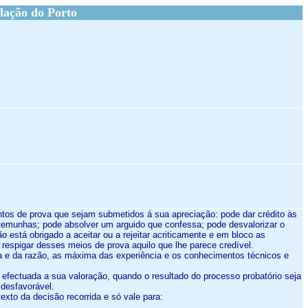
lação do Porto
ementos de prova que sejam submetidos á sua apreciação: pode dar crédito às
temunhas; pode absolver um arguido que confessa; pode desvalorizar o
está obrigado a aceitar ou a rejeitar acriticamente e em bloco as
respigar desses meios de prova aquilo que lhe parece credível.
ica e da razão, as máxima das experiência e os conhecimentos técnicos e
 e efectuada a sua valoração, quando o resultado do processo probatório seja
 desfavorável.
texto da decisão recorrida e só vale para: