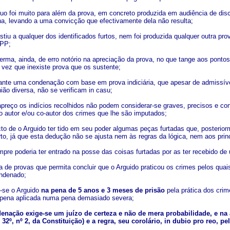
 quo foi muito para além da prova, em concreto produzida em audiência de di
, levando a uma convicção que efectivamente dela não resulta;
tiu a qualquer dos identificados furtos, nem foi produzida qualquer outra pro
CPP;
ferma, ainda, de erro notório na apreciação da prova, no que tange aos pont
vez que inexiste prova que os sustente;
nte uma condenação com base em prova indiciária, que apesar de admissível
nião diversa, não se verificam in casu;
preço os indícios recolhidos não podem considerar-se graves, precisos e conco
 autor e/ou co-autor dos crimes que lhe são imputados;
cto de o Arguido ter tido em seu poder algumas peças furtadas que, posterior
rto, já que esta dedução não se ajusta nem às regras da lógica, nem aos prin
pre poderia ter entrado na posse das coisas furtadas por as ter recebido de u
ta de provas que permita concluir que o Arguido praticou os crimes pelos qua
ondenado;
-se o Arguido
na pena de 5 anos e 3 meses de prisão
pela prática dos crim
 pena aplicada numa pena demasiado severa;
enação exige-se um juízo de certeza e não de mera probabilidade, e na 
 32º, nº 2, da Constituição) e a regra, seu corolário, in dubio pro reo, pe