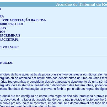
Acórdão do Tribunal da Re
1
RA
 LIVRE APRECIAÇÃO DA PROVA
 DUBIO PRO REO
ÁRIA
IOS
S CRIMINAIS
3.7GCETR.P1
1 VOT VENC
PARCIAL
rincípio da livre apreciação da prova o juiz é livre de relevar ou não os el
arguido ou do ofendido em detrimento dos depoimentos de uma ou várias tes
árias testemunhas e considerar decisiva apenas o depoimento de uma só, não 
arguido, do assistente ou lesado ou o depoimento das testemunhas, podendo 
 a essa liberdade de valoração da prova no âmbito penal são as regras da lóg
o in dubio pro reo configura-se como uma regra de decisão: produzida a prova
uiz deve decidir a favor do arguido dando como não provado o facto que lhe é
 in dubio pro reo, na fase recursiva, impõe que seja demonstrável em face do 
ável sobre a verificação ou não de factos;