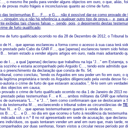
…, o mesmo lhe pediu para vender alguns objectos em ouro, o que, aliás, foi
se de provas muito frágeis e inconclusivas quanto ao crime de furto.
 das testemunhas E…, F…, e G…, não é possível dar-se como provado de fo
 ninguém viu e não há referência a qualquer outro tipo de prova –, e, para 
e exibidas tais chaves falsas –, sendo, pois, o depoimento destas testemun
crime de furto qualificado
;
ime de furto qualificado ocorrido no dia 28 de Dezembro de 2012, o Tribunal 
o de H… que apenas esclareceu a forma como o acesso à sua casa terá sido
o prestado pelo Cabo da GNR F…, que [apenas] esclareceu terem sido feitas 
B… teriam estado a vender alguns artigos em ouro, nada mais adiantando quan
o de I…, a qual [apenas] declarou que trabalhou na loja “J…” em Estarreja
ria sozinho e estaria acompanhado pelo Arguido C…, tendo este admitido que
ra o preenchimento da declaração que consta de fls. 54;
Tribunal, como concluiu, “tendo os Arguidos em seu poder um fio em ouro, o 
 legítima proprietária e tendo os Arguidos diligenciado pela venda desse fio
o-autoria o crime de furto de que estavam acusados.”, fê-lo sem um verdadei
o dos objectos em causa;
 provado o crime de furto qualificado ocorrido no dia 1 de Janeiro de 2013 no
 prestado pelas testemunhas F… e K…, ambos militares da GNR que referira
s de ourivesaria “L…” e “J…”, bem como confirmaram que se deslocaram a S
o da testemunha M…, esclarecendo o tribunal sobre as circunstâncias de
TE
nhas N… e O… que apenas testemunharam quanto à venda do ouro;
dos B…, C… e D… no dia em que ocorreu o furto à residência da testemunha 
 indicada sob o n.º 8 no rol apresentado em sede de acusação, que declarou 
ns indivíduos, os quais tentaram vender um anel em ouro que, mais tarde,
acompanhados por duas senhoras, foram vistos a circular nesse período por d