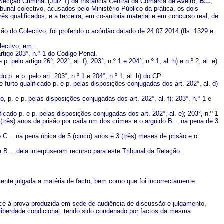
ª Secção Criminal (Juiz 1) da Instância Central da Comarca de Aveiro,
B…
,
unal colectivo, acusados pelo Ministério Público da prática, os dois
ês qualificados, e a terceira, em co-autoria material e em concurso real, de
 do Colectivo, foi proferido o acórdão datado de 24.07.2014 (fls. 1329 e
lectivo, em:
rtigo 203°, n.º 1 do Código Penal.
elo artigo 26°, 202°, al. f); 203°, n.º 1 e 204°, n.º 1, al. h) e n.º 2, al. e)
p. e p. pelo art. 203°, n.º 1 e 204°, n.º 1, al. h) do CP.
 furto qualificado p. e p. pelas disposições conjugadas dos art. 202°, al. d)
, p. e p. pelas disposições conjugadas dos art. 202°, al. f); 203°, n.º 1 e
cado p. e p. pelas disposições conjugadas dos art. 202°, al. e); 203°, n.º 1
3 (três) anos de prisão por cada um dos crimes e o arguido B… na pena de 3
do C… na pena única de 5 (cinco) anos e 3 (três) meses de prisão e o
 B… dela interpuseram recurso para este Tribunal da Relação.
ente julgada a matéria de facto, bem como que foi incorrectamente
ace à prova produzida em sede de audiência de discussão e julgamento,
liberdade condicional, tendo sido condenado por factos da mesma