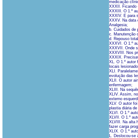
medicação clíni
XXXII. Ficando 
XXXIII. O 1.º au
XXXIV. E para s
XXXV. Na data da
Analgesia;
b. Cuidados de 
c. Manutenção d
d. Repouso tota
XXXVI. O 1.º au
XXXVII. Onde se
XXXVIII. Nos pr
XXXIX. Precisava
XL. O 1.º autor
locais lesionado
XLI. Paralelame
evolução das le
XLII. O autor a
enfermagem;
XLIII. Na sequên
XLIV. Assim, no 
externo esquerd
XLV. O autor fo
plastia diária 
XLVI. O 1.º aut
XLVII. O 1.º au
XLVIII. Na alta 
fazer carga pro
XLIX. O 1.º aut
L. Deslocou-se 