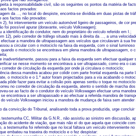
peita à responsabilidade civil, são os seguintes os pontos da matéria de fac
 aos factos provados:
dagem da ..., no local do despiste, encontra-se dividida em duas pistas de tr
 aos factos não provados:
m 2), foi interveniente um veículo automóvel ligeiro de passageiros, de cor 
não foi possível apurar (doravante, veículo Volkswagen);
u a identificação do condutor, nem do proprietário do veículo referido em I.;
 em 12), pelo corredor de tráfego situado mais à direita da ..., a uma velocida
 efectuar a manobra de ultrapassagem aos veículos que circulavam à sua fre
passou a circular com o motociclo na faixa da esquerda, com o sinal luminoso
 quando o motociclo se encontrava em plena manobra de ultrapassagem, o co
eita;
 e inadvertidamente, passou para a faixa da esquerda sem efectuar qualquer 
erificar se nesse momento se encontrava a ser ultrapassado, como era o caso
o corredor de circulação da esquerda por onde já circulava o motociclo;
ncia dessa manobra acabou por colidir com parte frontal esquerda na parte la
e, o motociclo e o 1.º autor foram projectados para a via acabando o motocicl
nada pôde fazer para evitar a colisão pois apenas sentiu o toque no motociclo
correu no corredor de circulação da esquerda, atento o sentido de marcha dos 
 deveu-se ao facto de o condutor do veículo Volkswagen efectuar uma manobr
e encontrava a ser ultrapassado e ao efectuar a referida manobra de trans
 do veículo Volkswagen iniciou a manobra de mudança de faixa sem atender a
io da convicção do Tribunal, analisando toda a prova produzida, urge conclui
 a testemunha CC, Militar da G.N.R., não assistiu ao sinistro em discussão,
pação do acidente de viação, que mais não
eì
do que aquela que coincide com 
o, a testemunha foi referindo que no local faltava um veículo interveniente no
 que embateu na traseira do motociclo e o fez despistar: