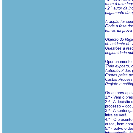
mora à taxa leg
- 2.º autor da i
pagamento da qu
A acção foi con
Finda a fase dos
temas da prova 
Objecto do lití
do acidente de v
Questões a reso
Ilegitimidade s
Oportunamente f
“Pelo exposto, 
Automóvel dos 
Custas pelas pel
Custas Processu
Registe e notifiq
Os autores apel
1.ª - Vem o pre
2.ª - A decisão 
processo – docu
3.ª - A sentença
infra se verá.
4.ª - O present
autos, bem como
5.ª - Salvo o de
interpretação d