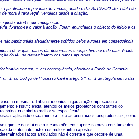
m a paralisação e privação do veículo, desde o dia 29/10/2020 até à data do
 de mora à taxa legal, vendidos desde a citação.
 segundo autor) e por impugnação.
via, fixando-se o valor à acção. Foram enunciados o objecto do litígio e os
s e não patrimoniais alegadamente sofridos pelos autores em consequência
cidente de viação, danos daí decorrentes e respectivo nexo de causalidade;
enção do réu no ressarcimento dos danos apurados.
o declarativa comum, e, em consequência, absolver o Fundo de Garantia
, n.º 1, do Código de Processo Civil e artigo 6.º, n.º 1 do Regulamento das
 base na mesma, o Tribunal recorrido julgou a ação improcedente.
lgamento e insuficiência, atentos os meios probatórios constantes do
corrida, que abaixo melhor se especificará.
purada, aplicando erradamente a Lei e as orientações jurisprudenciais, como
 vez que se conclui que a mesma não tem suporte na prova constante dos
são da matéria de facto, nos moldes infra expostos.
a determinados factos articulados não é correta e que decorre de uma