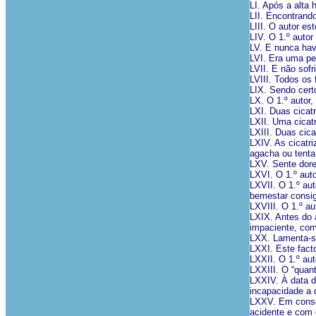
LI. Após a alta
LII. Encontrando
LIII. O autor e
LIV. O 1.º autor
LV. E nunca hav
LVI. Era uma pe
LVII. E não sofr
LVIII. Todos os
LIX. Sendo certo
LX. O 1.º autor
LXI. Duas cicat
LXII. Uma cicat
LXIII. Duas cica
LXIV. As cicatr
agacha ou tenta 
LXV. Sente dore
LXVI. O 1.º auto
LXVII. O 1.º aut
bemestar consi
LXVIII. O 1.º a
LXIX. Antes do 
impaciente, com
LXX. Lamenta-se
LXXI. Este fact
LXXII. O 1.º au
LXXIII. O “quant
LXXIV. À data d
incapacidade a q
LXXV. Em conseq
acidente e com 