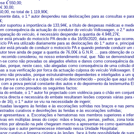
se € 550,00;
 € 30,00;
50,00, no total de 1.119,90€;
esente data, o 1.º autor despendeu nas deslocações para as consultas e par
€;
utor suportou a importância de 133,94€, a título de despesas médicas e med
em consequência da actuação do condutor do veículo Volkswagen, o 2.º autor v
eparação do veículo, é necessário despender a quantia de 4.948,27€;
or está privado do motociclo PA desde o dia 16/05/2020, data em que ocorreu 
lo PA era utilizado diariamente para as deslocações do 1.º autor e, principa
utor está privado de conduzir o motociclo PA e quando pretende conduzir um 
utor teve ainda de pagar a quantia de 76,00€ à G.N.R. ... para obtenção de ce
al recorrido considerou, no nosso entendimento mal, que: Não se demonstrando
m-se como não provadas os alegados efeitos e danos como consequência d
das, porque, neste caso, são alegadas como consequência de uma colisão d
as a sua verificação por forca da actuação culposa do veículo Volkswagen.
omo não provados, porque estruturalmente dependentes e interligados a um qu
r se prove a colisão e a culpa do veículo desconhecido – posição que aqui 
o com a prova pericial constante dos autos e do depoimento da testemunha EE
m dar-se como provados os seguintes factos:
 do embate, o 1.º autor foi projectado com violência para o chão em conjun
ia directa e necessária do embate resultaram lesões corporais várias para o
de 16), o 1.º autor se viu na necessidade de ingerir;
tuadas lavagens às feridas e às escoriações sofridas nos braços e nas pern
istrados curativos e desinfeções às feridas e às escoriações sofridas;
tor apresentava: a. Escoriações e hematomas nos membros superiores e inferi
sivas em múltiplas áreas do corpo: mãos e braços, pernas, joelhos, zona torá
entos por abrasão na pele chegaram mesmo a apresentar-se como queimadura
vou que o autor permanecesse internado nessa Unidade Hospitalar;
azer curativo e limpeza cirúrgica às lesões, face à forte possibilidade de sur