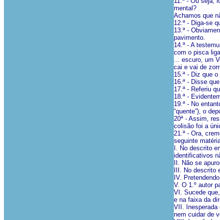
11.ª - Ou seja, 
mental?
Achamos que n
12.ª - Diga-se 
13.ª - Obviamen
pavimento.
14.ª - A testem
com o pisca lig
... escuro, um V
cai e vai de zor
15.ª - Diz que 
16.ª - Disse que
17.ª - Referiu 
18.ª - Evidente
19.ª - No entant
“quente”), o de
20ª - Assim, res
colisão foi a ún
21.ª - Ora, cre
seguinte matéri
I. No descrito e
identificativos 
II. Não se apuro
III. No descrito
IV. Pretendendo
V. O 1.º autor 
VI. Sucede que,
e na faixa da dir
VII. Inesperada
nem cuidar de v