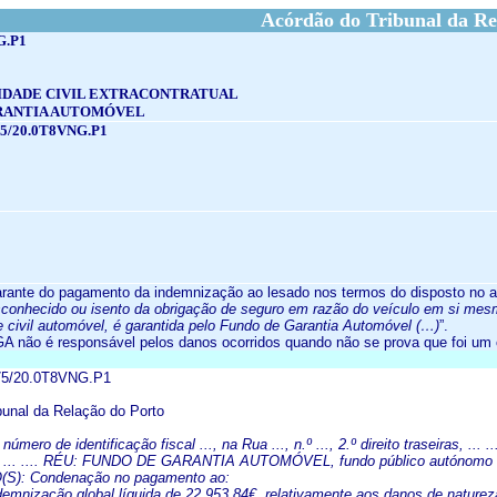
Acórdão do Tribunal da Re
G.P1
IDADE CIVIL EXTRACONTRATUAL
RANTIA AUTOMÓVEL
5/20.0T8VNG.P1
arante do pagamento da indemnização ao lesado nos termos do disposto no arti
conhecido ou isento da obrigação de seguro em razão do veículo em si mesm
e civil automóvel, é garantida pelo Fundo de Garantia Automóvel (…)
”.
FGA não é responsável pelos danos ocorridos quando não se prova que foi um
75/20.0T8VNG.P1
unal da Relação do Porto
ro de identificação fiscal ..., na Rua ..., n.º ..., 2.º direito traseiras, ... ..
as, ... .... RÉU: FUNDO DE GARANTIA AUTOMÓVEL, fundo público autónomo com o
(S): Condenação no pagamento ao:
ndemnização global líquida de 22.953,84€, relativamente aos danos de natureza