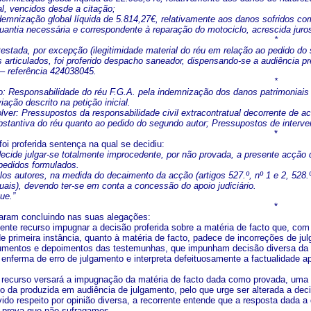
al, vencidos desde a citação;
ndemnização global líquida de 5.814,27€, relativamente aos danos sofridos co
antia necessária e correspondente à reparação do motociclo, acrescida juros
*
testada, por excepção (ilegitimidade material do réu em relação ao pedido do
 articulados, foi proferido despacho saneador, dispensando-se a audiência pré
– referência 424038045.
*
gio: Responsabilidade do réu F.G.A. pela indemnização dos danos patrimoniai
iação descrito na petição inicial.
lver: Pressupostos da responsabilidade civil extracontratual decorrente de a
ubstantiva do réu quanto ao pedido do segundo autor; Pressupostos de interv
*
oi proferida sentença na qual se decidiu:
decide julgar-se totalmente improcedente, por não provada, a presente acçã
pedidos formulados.
os autores, na medida do decaimento da acção (artigos 527.º, nº 1 e 2, 528.º
ais), devendo ter-se em conta a concessão do apoio judiciário.
ue.”
*
aram concluindo nas suas alegações:
sente recurso impugnar a decisão proferida sobre a matéria de facto que, com
de primeira instância, quanto à matéria de facto, padece de incorreções de ju
mentos e depoimentos das testemunhas, que impunham decisão diversa da re
 enferma de erro de julgamento e interpreta defeituosamente a factualidade a
e recurso versará a impugnação da matéria de facto dada como provada, uma
 da produzida em audiência de julgamento, pelo que urge ser alterada a deci
vido respeito por opinião diversa, a recorrente entende que a resposta dada 
a prova que não sufragamos.