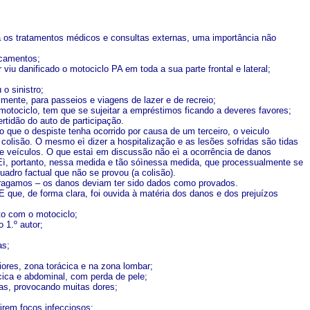
a os tratamentos médicos e consultas externas, uma importância não
icamentos;
iu danificado o motociclo PA em toda a sua parte frontal e lateral;
o sinistro;
lmente, para passeios e viagens de lazer e de recreio;
motociclo, tem que se sujeitar a empréstimos ficando a deveres favores;
rtidão do auto de participação.
 que o despiste tenha ocorrido por causa de um terceiro, o veiculo
a colisão. O mesmo
eì
dizer a hospitalização e as lesões sofridas são tidas
e veículos. O que
estaì
em discussão não
eì
a ocorrência de danos
Eì,
portanto, nessa medida e tão só
ìnessa
medida, que processualmente se
adro factual que não se provou (a colisão).
sufragamos – os danos deviam ter sido dados como provados.
 que, de forma clara, foi ouvida à matéria dos danos e dos prejuízos
to com o motociclo;
 1.º autor;
as;
ores, zona torácica e na zona lombar;
cica e abdominal, com perda de pele;
s, provocando muitas dores;
girem focos infecciosos;