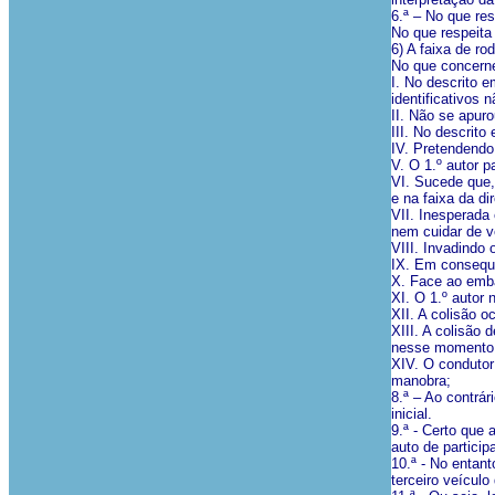
6.ª – No que res
No que respeita
6) A faixa de ro
No que concerne
I. No descrito e
identificativos 
II. Não se apuro
III. No descrito
IV. Pretendendo
V. O 1.º autor 
VI. Sucede que,
e na faixa da dir
VII. Inesperada
nem cuidar de v
VIII. Invadindo 
IX. Em consequê
X. Face ao embat
XI. O 1.º autor 
XII. A colisão o
XIII. A colisão
nesse momento s
XIV. O condutor
manobra;
8.ª – Ao contrár
inicial.
9.ª - Certo que
auto de partici
10.ª - No entant
terceiro veículo