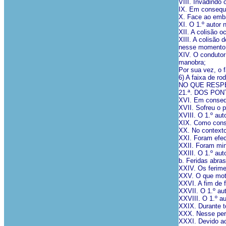
VIII. Invadindo 
IX. Em consequê
X. Face ao embat
XI. O 1.º autor 
XII. A colisão o
XIII. A colisão
nesse momento s
XIV. O condutor
manobra;
Por sua vez, o f
6) A faixa de ro
NO QUE RESP
21.ª. DOS PO
XVI. Em consequ
XVII. Sofreu o p
XVIII. O 1.º au
XIX. Como conse
XX. No contexto 
XXI. Foram efec
XXII. Foram min
XXIII. O 1.º au
b. Feridas abra
XXIV. Os ferim
XXV. O que moti
XXVI. A fim de f
XXVII. O 1.º au
XXVIII. O 1.º au
XXIX. Durante t
XXX. Nesse perí
XXXI. Devido ao