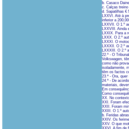
b. Casaco Daine
c. Calças treino
d. Sapatilhas € 
LXXVI. Até à pr
inferior a 200,00
LXXVII. O 1.º a
LXXVIII. Ainda 
LXXIX. Para a r
LXXX. O 2.º aut
LXXXI. O motocic
LXXXII. O 2.º a
LXXXIII. O 2.º a
22.ª - O Tribun
Volkswagen, tê
como não prova
isoladamente, m
têm os factos c
23.ª - Ora, que
24.ª - De acord
materiais, deve
Em consequência
Como consequênc
XX. No contexto 
XXI. Foram efec
XXII. Foram min
XXIII. O 1.º au
b. Feridas abra
XXIV. Os ferim
XXV. O que moti
XXVI. A fim de f