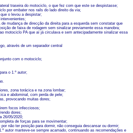
teral traseira do motociclo, o que fez com que este se despistasse;
o por embater nos rails do lado direito da via;
 que o levou a despistar;
intervenientes;
a de mudança de direcção da direita para a esquerda sem constatar que
posição de faixa de rodagem sem sinalizar previamente essa manobra;
o motociclo PA que aí já circulava e sem antecipadamente sinalizar essa
fego, através de um separador central
onjunto com o motociclo;
ara o 1.º autor;
as.
ores, zona torácica e na zona lombar;
cica e abdominal, com perda de pele;
s, provocando muitas dores;
girem focos infecciosos;
frendo dores;
ia 26/05/2020;
 completa de forças para se movimentar;
or não ter posição para dormir, não conseguia descansar ou dormir;
 o 1.º autor manteve-se sempre acamado, continuando as recomendações e