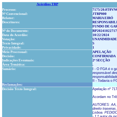
Acórdãos TRP
Processo:
7175/20.0T8VN
Nº Convencional:
JTRP000
Relator:
MARIA EIRÓ
Descritores:
RESPONSABIL
FUNDO DE GA
Nº do Documento:
RP20241022717
Data do Acordão:
10/22/2024
Votação:
UNANIMIDADE
Texto Integral:
S
Privacidade:
1
Meio Processual:
APELAÇÃO
Decisão:
CONFIRMADA
Indicações Eventuais:
2ª SECÇÃO
Área Temática:
.
Sumário:
I - O FGA é o g
responsável des
responsabilidad
II - Todavia o 
Reclamações:
Decisão Texto Integral:
Apelação nº 71
Acordam no Trib
AUTORES: AA, núme
direito traseir
Lisboa. PEDIDO
- 1.º autor da i