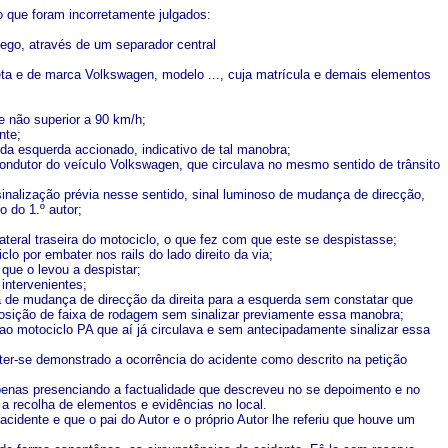
to que foram incorretamente julgados:
áfego, através de um separador central
preta e de marca Volkswagen, modelo ..., cuja matrícula e demais elementos
de não superior a 90 km/h;
nte;
 da esquerda accionado, indicativo de tal manobra;
ndutor do veículo Volkswagen, que circulava no mesmo sentido de trânsito
sinalização prévia nesse sentido, sinal luminoso de mudança de direcção,
 do 1.º autor;
teral traseira do motociclo, o que fez com que este se despistasse;
o por embater nos rails do lado direito da via;
 que o levou a despistar;
intervenientes;
a de mudança de direcção da direita para a esquerda sem constatar que
posição de faixa de rodagem sem sinalizar previamente essa manobra;
o motociclo PA que aí já circulava e sem antecipadamente sinalizar essa
r ter-se demonstrado a ocorrência do acidente como descrito na petição
 apenas presenciando a factualidade que descreveu no se depoimento e no
a recolha de elementos e evidências no local.
 acidente e que o pai do Autor e o próprio Autor lhe referiu que houve um