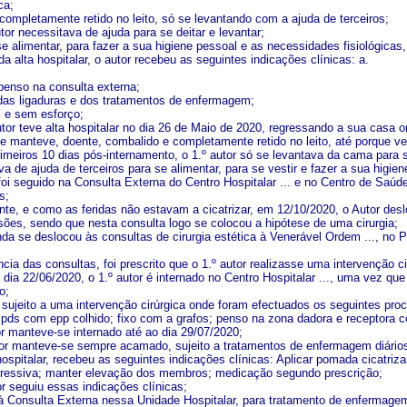
ca;
completamente retido no leito, só se levantando com a ajuda de terceiros;
tor necessitava de ajuda para se deitar e levantar;
e alimentar, para fazer a sua higiene pessoal e as necessidades fisiológicas,
 alta hospitalar, o autor recebeu as seguintes indicações clínicas: a.
penso na consulta externa;
as ligaduras e dos tratamentos de enfermagem;
l e sem esforço;
tor teve alta hospitalar no dia 26 de Maio de 2020, regressando a sua casa o
 manteve, doente, combalido e completamente retido no leito, até porque ve
imeiros 10 dias pós-internamento, o 1.º autor só se levantava da cama para
 de ajuda de terceiros para se alimentar, para se vestir e fazer a sua higien
 foi seguido na Consulta Externa do Centro Hospitalar ... e no Centro de Saú
s;
nte, e como as feridas não estavam a cicatrizar, em 12/10/2020, o Autor desl
sões, sendo que nesta consulta logo se colocou a hipótese de uma cirurgia;
inda se deslocou às consultas de cirurgia estética à Venerável Ordem ..., no 
cia das consultas, foi prescrito que o 1.º autor realizasse uma intervenção ci
dia 22/06/2020, o 1.º autor é internado no Centro Hospitalar ..., uma vez qu
o;
i sujeito a uma intervenção cirúrgica onde foram efectuados os seguintes pro
de pds com epp colhido; fixo com a grafos; penso na zona dadora e receptora 
or manteve-se internado até ao dia 29/07/2020;
tor manteve-se sempre acamado, sujeito a tratamentos de enfermagem diários
hospitalar, recebeu as seguintes indicações clínicas: Aplicar pomada cicatriz
gressiva; manter elevação dos membros; medicação segundo prescrição;
or seguiu essas indicações clínicas;
à Consulta Externa nessa Unidade Hospitalar, para tratamento de enfermagem