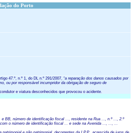
lação do Porto
go 47.º, n.º 1, do DL n.º 291/2007, “
a reparação dos danos causados por
o, ou por responsável incumpridor da obrigação de seguro de
 condutor e viatura desconhecidos que provocou o acidente.
. e BB, número de identificação fiscal ..., residente na Rua ..., n.º ..., 2.º
 número de identificação fiscal ... e sede na Avenida ..., ..., ...
 patrimonial e não patrimonial, decorrentes da I.P.P., acrescida de juros de