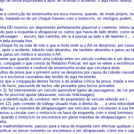
logo de forma espontânea e após ter ocorrido o acidente, o aqui Autor relato
ão.
que a convicção da testemunha era essa mesma, quando, de modo próprio, indic
te, tratando-se de um choque traseiro com o motociclo, os vestígios podem, p
unha DD mostrou um depoimento perfeitamente plausível e coerente: referiu q
ado para a esquerda a ultrapassar os carros que havia do lado direito, como
olkswagen ... escuro, tipo carrinha, ele ia a passar ao lado e de repente o ...
ro pela estrada fora.
o choque foi na roda de trás e que a mota onde ia o AA se despistou, por cau
, após o acidente, trânsito todo abrandou, ele também abrandou e parou ao la
que parou um médico e assistiu o AA.
mente que quando existe uma colisão entre um veículo conhecido e um desconh
o, conjugado o que consta do Relatório Policial, em que se refere a existência 
poimento coerente e credível da testemunha ocular que circulava atrás
ultou da prova que o primeiro autor se despistou por causa da colisão causad
ica e exclusiva causadora das lesões do aqui recorrente.
mos que a conjugação destes factos e da análise crítica da prova, impõe a r
a de facto, passando de factos não provados para factos provados:
m 2), foi interveniente um veículo automóvel ligeiro de passageiros, de cor 
não foi possível apurar (doravante, veículo Volkswagen);
u a identificação do condutor, nem do proprietário do veículo referido em I.;
 em 12), pelo corredor de tráfego situado mais à direita da ..., a uma velocida
 efectuar a manobra de ultrapassagem aos veículos que circulavam à sua fre
passou a circular com o motociclo na faixa da esquerda, com o sinal luminoso
 quando o motociclo se encontrava em plena manobra de ultrapassagem, o co
eita;
 e inadvertidamente, passou para a faixa da esquerda sem efectuar qualquer 
erificar se nesse momento se encontrava a ser ultrapassado, como era o caso