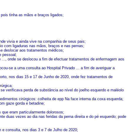
 pois tinha as mãos e braços ligados;
nde vivia e ainda vive na companhia de seus pais;
io com ligaduras nas mãos, braços e nas pernas;
 se deslocar aos tratamentos médicos;
e pessoal;
de ..., onde se deslocou a fim de efectuar tratamentos de enfermagem aos
ocou-se a uma consulta ao Hospital Privado ... a fim de averiguar a
Porto, nos dias 15 e 17 de Junho de 2020, onde fez tratamentos de
rúrgica;
e se verificava perda de substância ao nível do joelho esquerdo e maléolo
cedimentos cirúrgicos: colheita de epp Na face interna da coxa esquerda;
com gaze gorda e betadine;
 que eram particularmente dolorosos;
ante duas vezes ao dia nas feridas da perna direita e do pé esquerdo; pode
 e consulta, nos dias 3 e 7 de Julho de 2020;