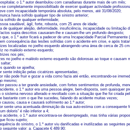
 hospitalar, o 1.º autor deambulou com canadianas durante mais de um mês;
-se completamente impossibilitado de exercer qualquer actividade profissiona
steve com incapacidade temporária absoluta, pelo menos, até 31/08/2020;
 nunca havia sofrido qualquer tipo de sinistro anterior;
ia sofrido de qualquer enfermidade;
ssoa saudável, ágil, forte, robusta, com 25 anos de idade;
ia de qualquer aleijão, deformidade, insuficiência, incapacidade ou limitação 
 factos supra descritos causaram-lhe e causam-lhe um profundo desgosto;
 que, o 1.º autor ficará a padecer de uma Incapacidade Parcial Permanente (I
, em consequência das lesões sofridas com o acidente em crise, e após trat
rizes localizadas no joelho esquerdo abrangendo uma área de cerca de 25 cm
riz no maléolo externo esquerdo;
trizes nos pés;
izes no joelho e maléolo externo esquerdo são dolorosas ao toque e causam 
saltar;
s quando se ajoelha;
r sente inibição pelas cicatrizes apresentadas;
or não pode fruir e gozar a vida como fazia até então, encontrando-se irremed
go mesmo;
utor passou a ter grande ansiedade, com fortes sentimentos de profunda, meno
acidente, o 1.º autor era uma pessoa alegre, bem-disposta, sem quaisquer p
 o sistema nervoso alterado e revoltado com a situação que lhe foi criada p
 bastante com o que lhe sucedeu, falando do acidente muitas vezes;
o causou, causa e causará sofrimento ao 1.º autor;
tor sente uma acentuada diminuição da sua auto-estima com a consequente fr
um doloris” é não inferior a 4;
o acidente, o 1.º autor encontrava-se desempregado, mas tinha várias propos
ue ficou sujeito;
uência do sinistro, o 1.º autor viu danificadas e inutilizadas as seguintes p
o seguinte valor: a. Capacete € 489.90;