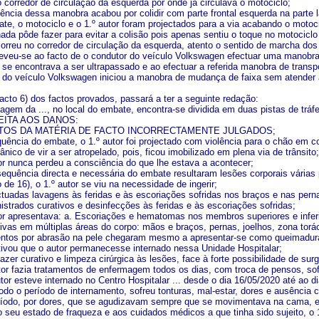
o corredor de circulação da esquerda por onde já circulava o motociclo;
ncia dessa manobra acabou por colidir com parte frontal esquerda na parte la
e, o motociclo e o 1.º autor foram projectados para a via acabando o motocicl
nada pôde fazer para evitar a colisão pois apenas sentiu o toque no motociclo
correu no corredor de circulação da esquerda, atento o sentido de marcha dos 
 deveu-se ao facto de o condutor do veículo Volkswagen efectuar uma manobr
e encontrava a ser ultrapassado e ao efectuar a referida manobra de trans
 do veículo Volkswagen iniciou a manobra de mudança de faixa sem atender a
acto 6) dos factos provados, passará a ter a seguinte redação:
dagem da ..., no local do embate, encontra-se dividida em duas pistas de trá
EITA AOS DANOS:
NTOS DA MATÉRIA DE FACTO INCORRECTAMENTE JULGADOS;
ência do embate, o 1.º autor foi projectado com violência para o chão em c
ânico de vir a ser atropelado, pois, ficou imobilizado em plena via de trânsito;
tor nunca perdeu a consciência do que lhe estava a acontecer;
quência directa e necessária do embate resultaram lesões corporais várias p
de 16), o 1.º autor se viu na necessidade de ingerir;
tuadas lavagens às feridas e às escoriações sofridas nos braços e nas pern
istrados curativos e desinfecções às feridas e às escoriações sofridas;
tor apresentava: a. Escoriações e hematomas nos membros superiores e inferi
sivas em múltiplas áreas do corpo: mãos e braços, pernas, joelhos, zona torá
entos por abrasão na pele chegaram mesmo a apresentar-se como queimadura
vou que o autor permanecesse internado nessa Unidade Hospitalar;
azer curativo e limpeza cirúrgica às lesões, face à forte possibilidade de sur
tor fazia tratamentos de enfermagem todos os dias, com troca de pensos, so
tor esteve internado no Centro Hospitalar ... desde o dia 16/05/2020 até ao d
odo o período de internamento, sofreu tonturas, mal-estar, dores e ausência
odo, por dores, que se agudizavam sempre que se movimentava na cama, e p
 seu estado de fraqueza e aos cuidados médicos a que tinha sido sujeito,