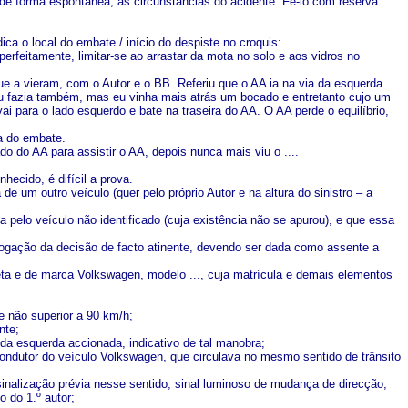
u, de forma espontânea, as circunstâncias do acidente. Fê-lo com reserva
a o local do embate / início do despiste no croquis:
erfeitamente, limitar-se ao arrastar da mota no solo e aos vidros no
ue a vieram, com o Autor e o BB. Referiu que o AA ia na via da esquerda
 eu fazia também, mas eu vinha mais atrás um bocado e entretanto cujo um
 vai para o lado esquerdo e bate na traseira do AA. O AA perde o equilíbrio,
sa do embate.
do do AA para assistir o AA, depois nunca mais viu o ....
ecido, é difícil a prova.
de um outro veículo (quer pelo próprio Autor e na altura do sinistro – a
a pelo veículo não identificado (cuja existência não se apurou), e que essa
evogação da decisão de facto atinente, devendo ser dada como assente a
preta e de marca Volkswagen, modelo ..., cuja matrícula e demais elementos
de não superior a 90 km/h;
nte;
 da esquerda accionada, indicativo de tal manobra;
ndutor do veículo Volkswagen, que circulava no mesmo sentido de trânsito
sinalização prévia nesse sentido, sinal luminoso de mudança de direcção,
 do 1.º autor;