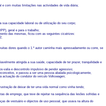
l e com muitas limitações nas actividades de vida diária;
da sua capacidade laboral ou de utilização do seu corpo;
PP), geral e para o trabalho;
amento das mesmas, ficou com as seguintes cicatrizes:
2;
muitas dores quando o 1.º autor caminha mais apressadamente ou corre, se
iavelmente atingida a sua saúde, capacidade de ter prazer, tranquilidade e
s-valia e descontrolo impulsivo de pendor agressivo;
reconceitos, e passou a ser uma pessoa abalada psicologicamente,
ela actuação do condutor do veículo Volkswagen;
ustração de deixar de ter uma vida normal como vinha tendo;
tas de emprego, que teve de rejeitar na sequência das lesões sofridas e
eças de vestuário e objectos de uso pessoal, que usava na altura do