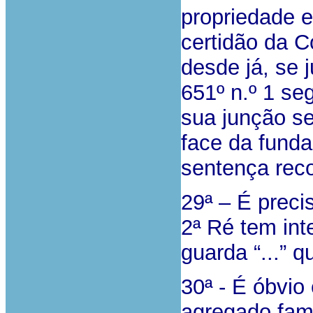
propriedade e
certidão da C
desde já, se 
651º n.º 1 se
sua junção se
face da funda
sentença reco
29ª – É preci
2ª Ré tem int
guarda “...” 
30ª - É óbvio
agregado fami