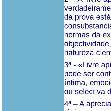
verdadeiramen
da prova está
consubstanci
normas da exp
objectividade,
natureza cient
3ª - «Livre a
pode ser conf
íntima, emoci
ou selectiva 
4ª – A apreci