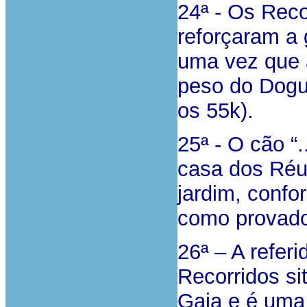
24ª - Os Reco
reforçaram a
uma vez que 
peso do Dogue
os 55k).
25ª - O cão “.
casa dos Réu
jardim, confo
como provados
26ª – A refer
Recorridos sit
Gaia e é uma