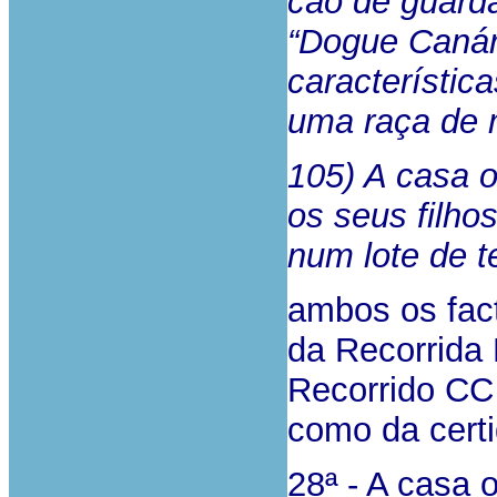
cão de guarda
“Dogue Canár
característic
uma raça de 
105) A casa 
os seus filho
num lote de 
ambos os fac
da Recorrida 
Recorrido CC 
como da certi
28ª - A casa 