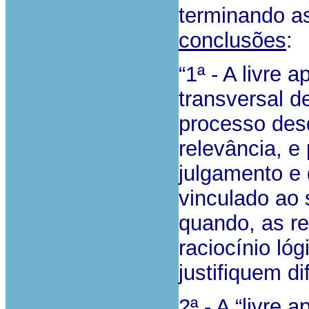
terminando a
conclusões
:
“1ª - A livre 
transversal d
processo desd
relevância, e 
julgamento e 
vinculado ao 
quando, as r
raciocínio ló
justifiquem di
2ª - A “livre 