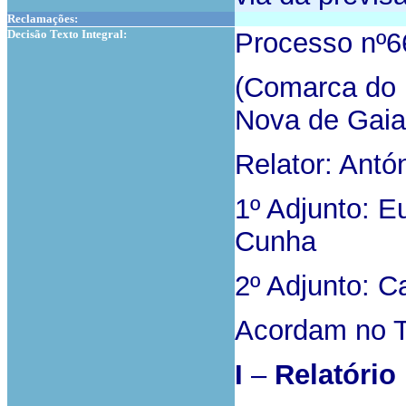
Reclamações:
Decisão Texto Integral:
Processo nº
(Comarca do P
Nova de Gaia 
Relator: Antó
1º Adjunto: 
Cunha
2º Adjunto: Ca
Acordam no T
I
–
Relatório