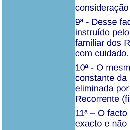
consideração 
9ª - Desse fa
instruído pel
familiar dos 
com cuidado.
10ª - O mesm
constante da 
eliminada po
Recorrente (f
11ª – O facto
exacto e não 