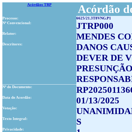
Acórdãos TRP
Acórdão do
Processo:
6625/21.3T8VNG.P1
Nº Convencional:
JTRP000
Relator:
MENDES C
Descritores:
DANOS CAU
DEVER DE V
PRESUNÇÃO
RESPONSAB
Nº do Documento:
RP202501136
Data do Acordão:
01/13/2025
Votação:
UNANIMIDA
Texto Integral:
S
Privacidade: