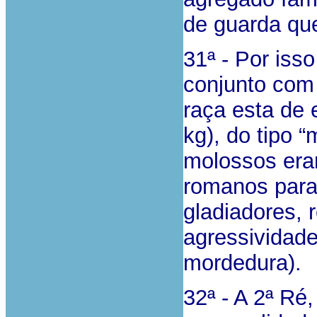
de guarda que
31ª - Por iss
conjunto com
raça esta de 
kg), do tipo 
molossos eram
romanos para
gladiadores, 
agressividade
mordedura).
32ª - A 2ª Ré,