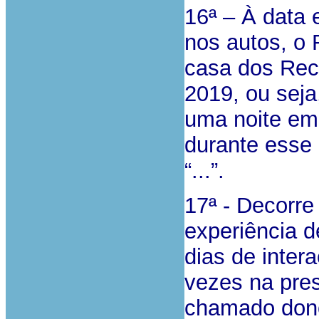
16ª – À data 
nos autos, o 
casa dos Rec
2019, ou seja
uma noite em 
durante esse 
“...”.
17ª - Decorre
experiência d
dias de inter
vezes na pre
chamado dono