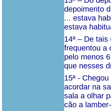
13ª – Do depo
depoimento d
... estava ha
estava habitua
14ª – De tais
frequentou a
pelo menos 6 
que nesses d
15ª - Chegou 
acordar na s
sala a olhar 
cão a lamber-