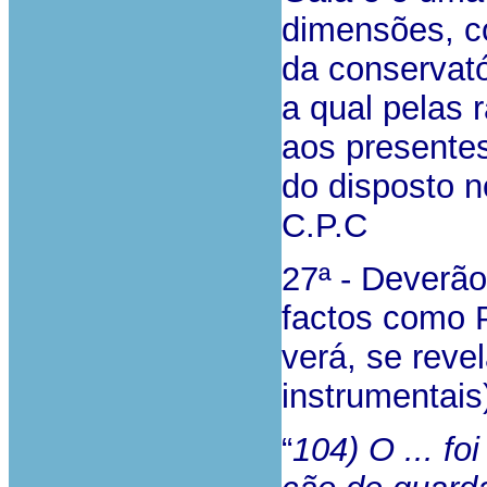
dimensões, c
da conservató
a qual pelas 
aos presentes
do disposto n
C.P.C
27ª - Deverão
factos como 
verá, se rev
instrumentais
“
104) O ... fo