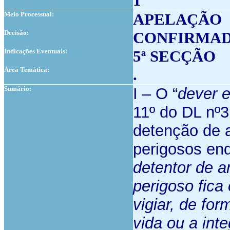
1
Meio Processual:
APELAÇÃO
Decisão:
CONFIRMA
Indicações Eventuais:
5ª SECÇÃO
Área Temática:
.
Sumário:
I – O “
dever e
11º do DL nº3
detenção de 
perigosos en
detentor de a
perigoso fica
vigiar, de fo
vida ou a int