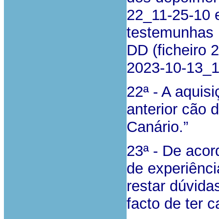
22_11-25-10 e
testemunhas 
DD (ficheiro 
2023-10-13_1
22ª - A aquisi
anterior cão 
Canário.”
23ª - De aco
de experiênc
restar dúvidas
facto de ter 