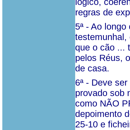
lógico, coere
regras de ex
5ª - Ao longo
testemunhal,
que o cão ...
pelos Réus, o
de casa.
6ª - Deve ser
provado sob 
como NÃO PR
depoimento do
25-10 e fiche