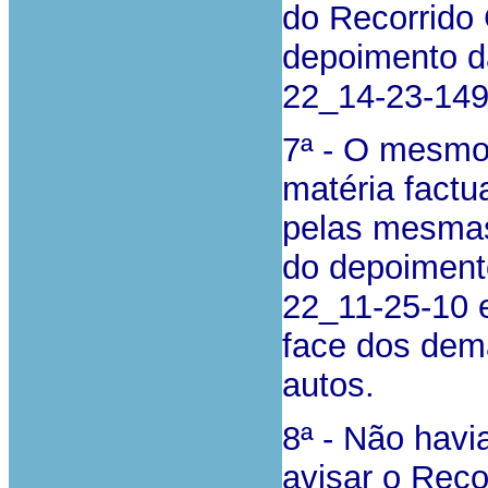
do Recorrido 
depoimento d
22_14-23-149
7ª - O mesmo
matéria fact
pelas mesmas
do depoimento
22_11-25-10 e
face dos dem
autos.
8ª - Não havi
avisar o Reco