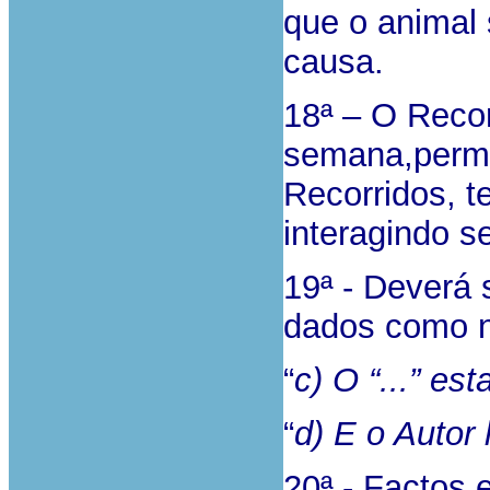
que o animal
causa.
18ª – O Reco
semana,perm
Recorridos, te
interagindo s
19ª - Deverá 
dados como n
“
c) O “...” es
“
d) E o Autor 
20ª - Factos 