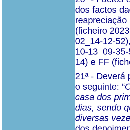
dos factos 
reapreciação
(ficheiro 202
02_14-12-52),
10-13_09-35-5
14) e FF (fic
21ª - Deverá 
o seguinte: “
O
casa dos prim
dias, sendo q
diversas veze
dos depoiment