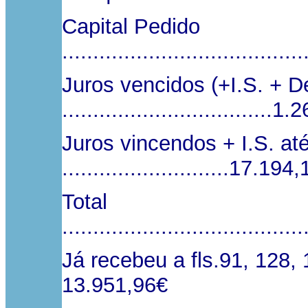
Capital Pedido
....................................
Juros vencidos (+I.S. + 
..................................
Juros vincendos + I.S. at
...........................17.194
Total
....................................
Já recebeu a fls.91, 128, 143, 
13.951,96€