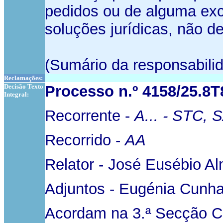
pedidos ou de alguma exc
soluções jurídicas, não d
(Sumário da responsabilid
Reclamações:
Decisão Texto
Processo n.º 4158/25.8
Integral:
Recorrente -
A... - STC, 
Recorrido -
AA
Relator - José Eusébio A
Adjuntos - Eugénia Cunh
Acordam na 3.ª Secção Cí