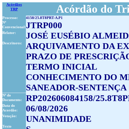
Acórdãos
Acórdão do Tri
TRP
Processo:
4158/25.8T8PRT-A.P1
Nº
JTRP000
Convencional:
Relator:
JOSÉ EUSÉBIO ALMEI
Descritores:
ARQUIVAMENTO DA E
PRAZO DE PRESCRIÇÃ
TERMO INICIAL
CONHECIMENTO DO M
SANEADOR-SENTENÇA
Nº do
RP202606084158/25.8T8P
Documento:
Data do
06/08/2026
Acordão:
Votação:
UNANIMIDADE
Texto