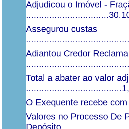
Adjudicou o Imóvel - Fraç
................................30
Assegurou custas
....................................
Adiantou Credor Reclama
.....................................
Total a abater ao valor ad
...................................
O Exequente recebe com a
Valores no Processo De 
Depósito ...........................