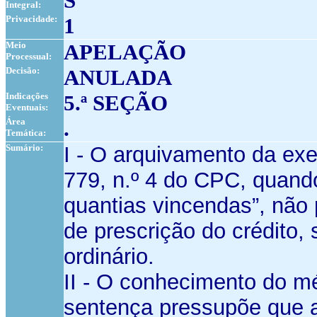
S
Integral:
Privacidade:
1
Meio
APELAÇÃO
Processual:
Decisão:
ANULADA
Indicações
5.ª SEÇÃO
Eventuais:
Área
.
Temática:
Sumário:
I - O arquivamento da exe
779, n.º 4 do CPC, quand
quantias vincendas”, não p
de prescrição do crédito, 
ordinário.
II - O conhecimento do m
sentença pressupõe que a 