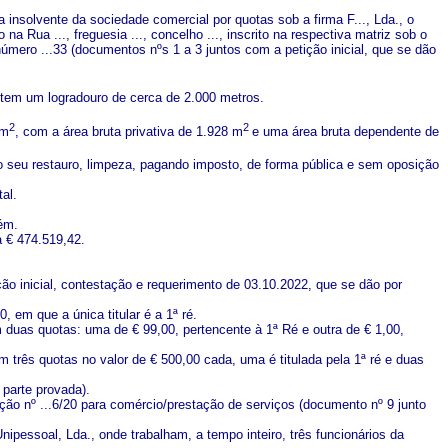
a insolvente da sociedade comercial por quotas sob a firma F..., Lda., o
a Rua ..., freguesia ..., concelho ..., inscrito na respectiva matriz sob o
 número ...33 (documentos nºs 1 a 3 juntos com a petição inicial, que se dão
 tem um logradouro de cerca de 2.000 metros.
2
2
 m
, com a área bruta privativa de 1.928 m
e uma área bruta dependente de
 ao seu restauro, limpeza, pagando imposto, de forma pública e sem oposição
al.
zém.
 € 474.519,42.
ição inicial, contestação e requerimento de 03.10.2022, que se dão por
, em que a única titular é a 1ª ré.
em duas quotas: uma de € 99,00, pertencente à 1ª Ré e outra de € 1,00,
em três quotas no valor de € 500,00 cada, uma é titulada pela 1ª ré e duas
 parte provada).
zação nº ...6/20 para comércio/prestação de serviços (documento nº 9 junto
Unipessoal, Lda., onde trabalham, a tempo inteiro, três funcionários da