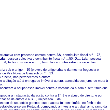
ão declarativa com processo comum contra
AA
, contribuinte fiscal n.º ...78,
 Lda
., pessoa colectiva e contribuinte fiscal n.º ...50,
D..., Lda
., pessoa
.º ...04, todas com sede em ..., formulando contra estas os seguintes
matriz sob o artigo ...10 (proveio do artigo urbano da mesma freguesia e
al de Vila Nova de Gaia sob o nº ...33.
s e bens, não pertencentes à autora.
e a citação até à entrega do imóvel à autora, acrescida dos juros de mora à
o.
encontram a ocupar esse imóvel contra a vontade da autora e sem titulo que
rovar a instauração da acção contra a 1ª ré e o abuso de direito, e por
zação da autora é a B..., Unipessoal, Lda.
tade do seu sócio gerente; que a autora foi constituída, no âmbito de
 estabelecer-se em Portugal, começando a investir e a trabalhar no ramo da