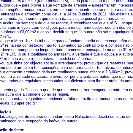
 emitido a 08-01-2020 (facto provado 18), razão pela qual só a partir desta d
 autora que – para provar a sua vontade de arrendar – apresentar um intere
ém se propõe arrendar um armazém com um ocupante que se recusa a sair ape
. entregasse o armazém como devia, a 14 de Outubro de 2021, não existiria e
ma renda justa como a que resulta da avaliação pericial junta aos autos.
e aceita, na sentença de que se recorre, é reconhecer-se que a ré B... ocup
s os seus imóveis com condições para arrendar, arrendados; que um dos obj
 inferior a €3,00/m2 e depois decidir-se que: “a autora não sofreu qualquer 
 ré”!...
ta que a Mma. Juiz do tribunal
a quo
na fundamentação da sentença refira que
 2ª ré na sua contestação; não foi submetido ao contraditório e por isso não 
e deve ser cumprido ao longo de todo o processo, consagrado no artigo 3º, n.
2ª ré 1/3, ½ ou a totalidade do armazém, a verdade é que o ocupa e a autora 
 ré e não a autora, que estava impedida de lá entrar.
ovou que tinha por objecto social o arrendamento; provou que os restantes be
vou que o armazém tem condições para ser arrendado – tem alvará de autoriz
e o armazém arrendado daria um rendimento nunca inferior a € 3,00/m2; pro
 e contra a vontade da autora; provou, por perícia junta aos autos, que o ar
ovou todos os requisitos necessários e suficientes para lhe ser atribuída um
a sentença do Tribunal a quo, de que se recorre, ser revogada na parte em qu
 por outra que a condene como se requer.
pondeu a estas alegações defendendo a falta de razão dos fundamentos do r
egais, cumpre decidir.
ecidir:
as alegações de recurso demandam desta Relação que decida se estão demo
mnização pela ocupação do imóvel da autora.
ção de facto: