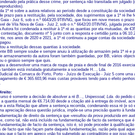
ondenado pela prática desse crime, por sentença não transitada em julgado (
reproduzidos).
 da 1ª ré sobre a autora relativos ao período desde a constituição da socied
 de prazo para a restituição, pela sociedade, dos suprimentos que a 1ª ré lh
 Gaia - Juiz 6, sob o n.º 6643/20.9T8VNG, que fixou em nove meses o prazo 
ível de Vila Nova de Gaia - Juiz 2, sob o n.º 6642/20.0T8VNG, julgada proced
a Autora foi condenada a restituir à 1ª ré as quantias por ela mutuadas, de 
 contestação, documento nº 5 junto com a resposta e certidão junta a 06.10.
nte, nos anos de 2020 e 2021, a 1ª ré continuou a pagar contas da sociedad
 pagou.
citou a restituição dessas quantias à sociedade.
ente BB sempre soube e sempre anuiu à utilização do armazém pela 1ª ré e p
e armazenamento da autora foram também guardadas, por BB, vários objecto
ou o ginásio sempre que quis.
egou a desenvolver uma marca de roupa de praia e desde final de 2016 exerci
também está instalada gratuitamente a sociedade H..., Lda.
 Judicial da Comarca do Porto, Porto - Juízo de Execução - Juiz 5 corre uma
 pagamento de € 365.603,96 mais custas prováveis tendo para o efeito penho
.
ireito:
curso é somente a decisão de absolver a ré
B..., Unipessoal, Lda.
do pedido d
, a quantia mensal de €6.714,00 desde a citação até à entrega do imóvel, acr
de a esta Relação que altere a sentença recorrida, condenando essa ré (e só 
 na apreciação dessa questão jurídica, impõe-se uma precisão quanto à fund
undamentação de direito da sentença que «
resultou da prova produzida em au
 e, como tal, não está incluído na fundamentação de facto da sentença que é 
fundamentação de facto da sentença, isto é, só pode proceder à qualificação
 de facto que não façam parte daquela fundamentação, razão pela qual aquel
gou que o facto em apreço «não foi submetido ao contraditório e por isso não