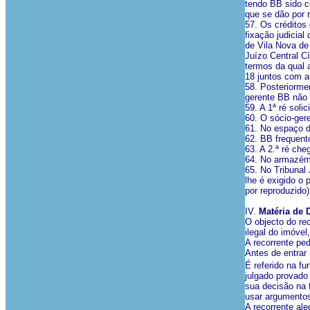
tendo BB sido c
que se dão por 
57. Os créditos
fixação judicial
de Vila Nova de
Juízo Central C
termos da qual 
18 juntos com a
58. Posteriorme
gerente BB não
59. A 1ª ré soli
60. O sócio-ger
61. No espaço d
62. BB frequent
63. A 2.ª ré ch
64. No armazém 
65. No Tribunal
lhe é exigido o
por reproduzido)
IV.
Matéria de D
O objecto do re
ilegal do imóvel
A recorrente pe
Antes de entrar
É referido na f
julgado provado
sua decisão na 
usar argumentos
A recorrente ale