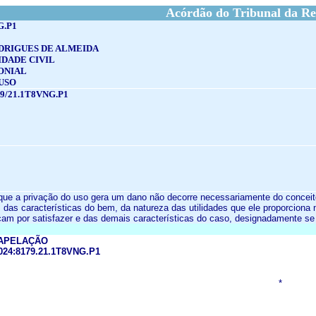
Acórdão do Tribunal da Re
G.P1
DRIGUES DE ALMEIDA
DADE CIVIL
ONIAL
USO
9/21.1T8VNG.P1
que a privação do uso gera um dano não decorre necessariamente do conceito 
das características do bem, da natureza das utilidades que ele proporciona
ficam por satisfazer e das demais características do caso, designadamente s
APELAÇÃO
024:8179.21.1T8VNG.P1
*
..