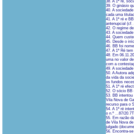
38. A 1ª ré, sóc
39. O ginásio q
40. A sociedade 
cada uma titula
41. A 1ª ré e B
antenupcial (cf
42. O regime de
43. A sociedade 
44. Quem custeo
45. Desde o iní
46. BB foi nome
47. A 1ª Ré tem
48. Em 06.11.201
uma no valor de
com a contestaç
49. A sociedade 
50. A Autora ad
da vida da soci
os fundos neces
51. A 1ª ré efe
52. O sócio BB 
53. BB intentou
Vila Nova de Ga
recurso para o 
54. A 1ª ré int
o n.º ...87/20.
55. Em razão da
de Vila Nova de
julgado (docume
56. Encontra-se