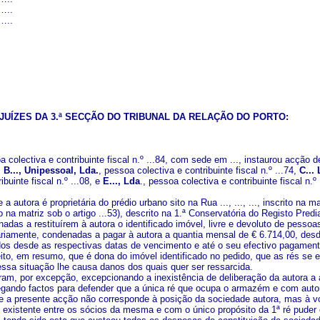
..
..
UÍZES DA 3.ª SECÇÃO DO TRIBUNAL DA RELAÇÃO DO PORTO:
oa colectiva e contribuinte fiscal n.º ...84, com sede em ..., instaurou acç
,
B...,
Unipessoal, Lda.
, pessoa colectiva e contribuinte fiscal n.º ...74,
C...
ibuinte fiscal n.º ...08, e
E..., Lda
., pessoa colectiva e contribuinte fiscal n
 a autora é proprietária do prédio urbano sito na Rua ..., ..., ..., inscrito na 
o na matriz sob o artigo ...53), descrito na 1.ª Conservatória do Registo Predi
adas a restituírem à autora o identificado imóvel, livre e devoluto de pessoa
dariamente, condenadas a pagar à autora a quantia mensal de € 6.714,00, desd
idos desde as respectivas datas de vencimento e até o seu efectivo pagament
eito, em resumo, que é dona do imóvel identificado no pedido, que as rés se 
 essa situação lhe causa danos dos quais quer ser ressarcida.
ram, por excepção, excepcionando a inexistência de deliberação da autora a ap
gando factos para defender que a única ré que ocupa o armazém e com autori
 a presente acção não corresponde à posição da sociedade autora, mas à von
l existente entre os sócios da mesma e com o único propósito da 1ª ré puder