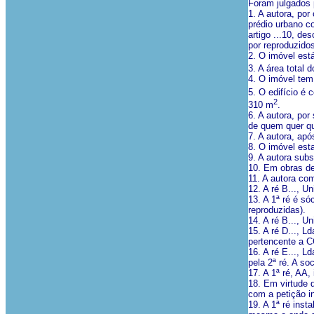
Foram julgados 
1. A autora, por
prédio urbano co
artigo ...10, de
por reproduzidos
2. O imóvel está
3. A área total 
4. O imóvel tem 
5. O edifício é 
2
310 m
.
6. A autora, por
de quem quer qu
7. A autora, ap
8. O imóvel es
9. A autora sub
10. Em obras de
11. A autora co
12. A ré B..., U
13. A 1ª ré é só
reproduzidas).
14. A ré B..., U
15. A ré D..., L
pertencente a C
16. A ré E..., L
pela 2ª ré. A s
17. A 1ª ré, AA
18. Em virtude d
com a petição in
19. A 1ª ré inst