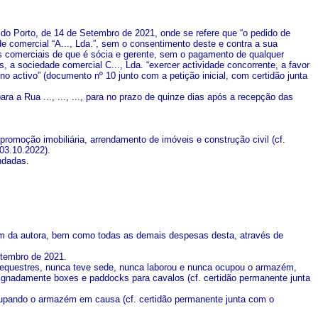
ão do Porto, de 14 de Setembro de 2021, onde se refere que “o pedido de
e comercial “A..., Lda.”, sem o consentimento deste e contra a sua
des comerciais de que é sócia e gerente, sem o pagamento de qualquer
 a sociedade comercial C..., Lda. “exercer actividade concorrente, a favor
no activo” (documento nº 10 junto com a petição inicial, com certidão junta
ara a Rua ..., ..., ..., para no prazo de quinze dias após a recepção das
romoção imobiliária, arrendamento de imóveis e construção civil (cf.
 03.10.2022).
ndadas.
ém da autora, bem como todas as demais despesas desta, através de
etembro de 2021.
os equestres, nunca teve sede, nunca laborou e nunca ocupou o armazém,
ignadamente boxes e paddocks para cavalos (cf. certidão permanente junta
 ocupando o armazém em causa (cf. certidão permanente junta com o