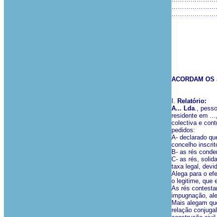
……………………
……………………
ACORDAM OS J
I.
Relatório:
A... Lda
., pess
residente em ...
colectiva e contr
pedidos:
A- declarado que
concelho inscrit
B- as rés conden
C- as rés, soli
taxa legal, dev
Alega para o ef
o legitime, que
As rés contesta
impugnação, ale
Mais alegam que
relação conjuga