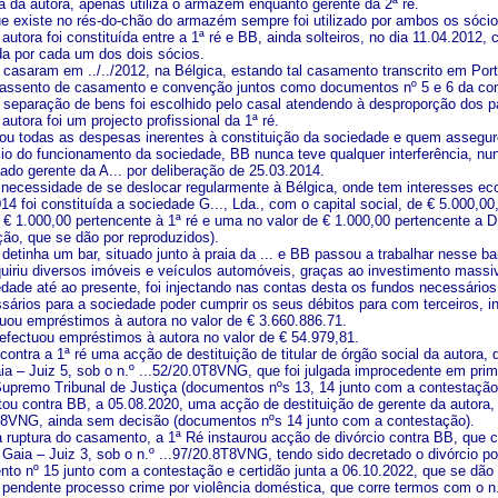
ia da autora, apenas utiliza o armazém enquanto gerente da 2ª ré.
ue existe no rés-do-chão do armazém sempre foi utilizado por ambos os sócio
autora foi constituída entre a 1ª ré e BB, ainda solteiros, no dia 11.04.2012, 
da por cada um dos dois sócios.
B casaram em ../../2012, na Bélgica, estando tal casamento transcrito em Po
. assento de casamento e convenção juntos como documentos nº 5 e 6 da cont
 separação de bens foi escolhido pelo casal atendendo à desproporção dos 
autora foi um projecto profissional da 1ª ré.
u todas as despesas inerentes à constituição da sociedade e quem assegurou t
cio do funcionamento da sociedade, BB nunca teve qualquer interferência, nu
ado gerente da A... por deliberação de 25.03.2014.
 necessidade de se deslocar regularmente à Bélgica, onde tem interesses e
4 foi constituída a sociedade G..., Lda., com o capital social, de € 5.000,00
 € 1.000,00 pertencente à 1ª ré e uma no valor de € 1.000,00 pertencente a
ão, que se dão por reproduzidos).
detinha um bar, situado junto à praia da ... e BB passou a trabalhar nesse ba
quiriu diversos imóveis e veículos automóveis, graças ao investimento massivo
edade até ao presente, foi injectando nas contas desta os fundos necessários
sários para a sociedade poder cumprir os seus débitos para com terceiros, 
ctuou empréstimos à autora no valor de € 3.660.886.71.
efectuou empréstimos à autora no valor de € 54.979,81.
 contra a 1ª ré uma acção de destituição de titular de órgão social da autora
ia – Juiz 5, sob o n.º ...52/20.0T8VNG, que foi julgada improcedente em prim
Supremo Tribunal de Justiça (documentos nºs 13, 14 junto com a contestação
entou contra BB, a 05.08.2020, uma acção de destituição de gerente da autora
7T8VNG, ainda sem decisão (documentos nºs 14 junto com a contestação).
 ruptura do casamento, a 1ª Ré instaurou acção de divórcio contra BB, que 
 Gaia – Juiz 3, sob o n.º ...97/20.8T8VNG, tendo sido decretado o divórcio p
nto nº 15 junto com a contestação e certidão junta a 06.10.2022, que se dão 
 pendente processo crime por violência doméstica, que corre termos com o n.