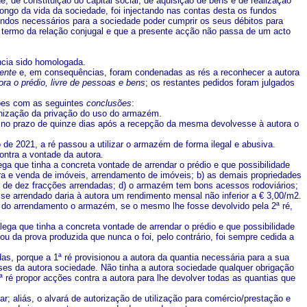
, de constituição do capital social, de aquisição de bens e de realização
 longo da vida da sociedade, foi injectando nas contas desta os fundos
ndos necessários para a sociedade poder cumprir os seus débitos para
o termo da relação conjugal e que a presente acção não passa de um acto
ência sido homologada.
ente
e, em consequências, foram condenadas as rés a reconhecer a autora
ora o prédio, livre de pessoas e bens
; os restantes pedidos foram julgados
ções com as seguintes
conclusões
:
mnização da privação do uso do armazém.
para no prazo de quinze dias após a recepção da mesma devolvesse à autora o
o de 2021, a ré passou a utilizar o armazém de forma ilegal e abusiva.
contra a vontade da autora.
ga que tinha a concreta vontade de arrendar o prédio e que possibilidade
pra e venda de imóveis, arrendamento de imóveis; b) as demais propriedades
s de dez fracções arrendadas; d) o armazém tem bons acessos rodoviários;
sse arrendado daria à autora um rendimento mensal não inferior a € 3,00/m2.
 do arrendamento o armazém, se o mesmo lhe fosse devolvido pela 2ª ré,
ega que tinha a concreta vontade de arrendar o prédio e que possibilidade
u da prova produzida que nunca o foi, pelo contrário, foi sempre cedida a
das, porque a 1ª ré provisionou a autora da quantia necessária para a sua
sses da autora sociedade. Não tinha a autora sociedade qualquer obrigação
 ré propor acções contra a autora para lhe devolver todas as quantias que
r; aliás, o alvará de autorização de utilização para comércio/prestação e