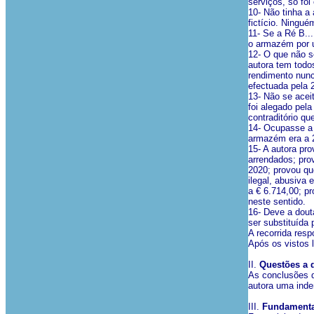
serviços, só foi
10- Não tinha a
fictício. Ningu
11- Se a Ré B..
o armazém por u
12- O que não s
autora tem todo
rendimento nunca
efectuada pela 2ª
13- Não se acei
foi alegado pela
contraditório qu
14- Ocupasse a 
armazém era a 2ª
15- A autora pr
arrendados; pro
2020; provou qu
ilegal, abusiva
a € 6.714,00; pr
neste sentido.
16- Deve a dout
ser substituída
A recorrida res
Após os vistos l
II.
Questões a d
As conclusões d
autora uma inde
III.
Fundamenta