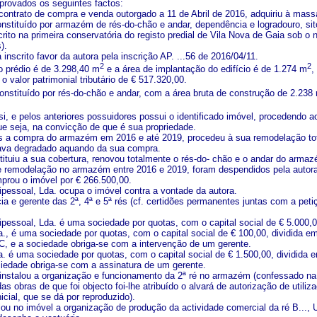
provados os seguintes factos:
 contrato de compra e venda outorgado a 11 de Abril de 2016, adquiriu à mass
nstituído por armazém de rés-do-chão e andar, dependência e logradouro, sito n
scrito na primeira conservatória do registo predial de Vila Nova de Gaia sob o
).
 inscrito favor da autora pela inscrição AP. ...56 de 2016/04/11.
2
2
do prédio é de 3.298,40 m
e a área de implantação do edifício é de 1.274 m
,
o valor patrimonial tributário de € 517.320,00.
constituído por rés-do-chão e andar, com a área bruta de construção de 2.238
 si, e pelos anteriores possuidores possui o identificado imóvel, procedendo
e seja, na convicção de que é sua propriedade.
ós a compra do armazém em 2016 e até 2019, procedeu à sua remodelação tot
tava degradado aquando da sua compra.
stituiu a sua cobertura, renovou totalmente o rés-do- chão e o andar do arma
 remodelação no armazém entre 2016 e 2019, foram despendidos pela autora
mprou o imóvel por € 266.500,00.
nipessoal, Lda. ocupa o imóvel contra a vontade da autora.
cia e gerente das 2ª, 4ª e 5ª rés (cf. certidões permanentes juntas com a pet
nipessoal, Lda. é uma sociedade por quotas, com o capital social de € 5.000,00
da., é uma sociedade por quotas, com o capital social de € 100,00, dividida 
C, e a sociedade obriga-se com a intervenção de um gerente.
da. é uma sociedade por quotas, com o capital social de € 1.500,00, dividida 
ociedade obriga-se com a assinatura de um gerente.
, instalou a organização e funcionamento da 2ª ré no armazém (confessado na
as obras de que foi objecto foi-lhe atribuído o alvará de autorização de utili
icial, que se dá por reproduzido).
alou no imóvel a organização de produção da actividade comercial da ré B..., 