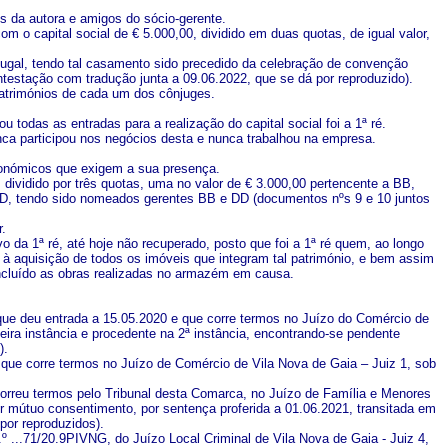
s da autora e amigos do sócio-gerente.
com o capital social de € 5.000,00, dividido em duas quotas, de igual valor,
rtugal, tendo tal casamento sido precedido da celebração de convenção
estação com tradução junta a 09.06.2022, que se dá por reproduzido).
patrimónios de cada um dos cônjuges.
odas as entradas para a realização do capital social foi a 1ª ré.
nca participou nos negócios desta e nunca trabalhou na empresa.
conómicos que exigem a sua presença.
, dividido por três quotas, uma no valor de € 3.000,00 pertencente a BB,
 DD, tendo sido nomeados gerentes BB e DD (documentos nºs 9 e 10 juntos
r.
 da 1ª ré, até hoje não recuperado, posto que foi a 1ª ré quem, ao longo
 à aquisição de todos os imóveis que integram tal património, e bem assim
incluído as obras realizadas no armazém em causa.
, que deu entrada a 15.05.2020 e que corre termos no Juízo do Comércio de
eira instância e procedente na 2ª instância, encontrando-se pendente
).
, que corre termos no Juízo de Comércio de Vila Nova de Gaia – Juiz 1, sob
correu termos pelo Tribunal desta Comarca, no Juízo de Família e Menores
or mútuo consentimento, por sentença proferida a 01.06.2021, transitada em
por reproduzidos).
º ...71/20.9PIVNG, do Juízo Local Criminal de Vila Nova de Gaia - Juiz 4,