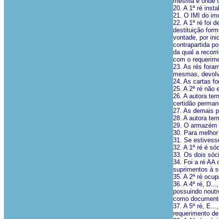
mesma e onde d
20. A 1ª ré inst
21. O IMI do imó
22. A 1ª ré foi 
destituição for
vontade, por in
contrapartida p
da qual a recorr
com o requerime
23. As rés foram
mesmas, devolv
24. As cartas f
25. A 2ª ré não 
26. A autora te
certidão perman
27. As demais p
28. A autora te
29. O armazém 
30. Para melhor
31. Se estivess
32. A 1ª ré é só
33. Os dois sóc
34. Foi a ré AA
suprimentos à s
35. A 2ª ré ocu
36. A 4ª ré, D.
possuindo noutr
como documento 
37. A 5ª ré, E.
requerimento de