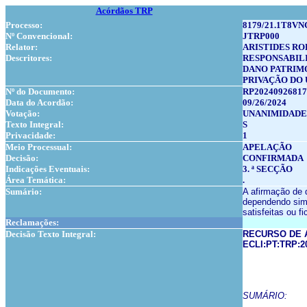
Acórdãos TRP
Processo:
8179/21.1T8VN
Nº Convencional:
JTRP000
Relator:
ARISTIDES RO
Descritores:
RESPONSABILI
DANO PATRIM
PRIVAÇÃO DO 
Nº do Documento:
RP20240926817
Data do Acordão:
09/26/2024
Votação:
UNANIMIDADE
Texto Integral:
S
Privacidade:
1
Meio Processual:
APELAÇÃO
Decisão:
CONFIRMADA
Indicações Eventuais:
3. ª SECÇÃO
Área Temática:
.
Sumário:
A afirmação de 
dependendo sim 
satisfeitas ou 
Reclamações:
Decisão Texto Integral:
RECURSO DE 
ECLI:PT:TRP:2
SUMÁRIO:
……………………