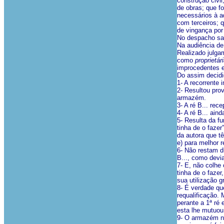
construção civil
de obras; que fo
necessários à a
com terceiros; 
de vingança por 
No despacho san
Na audiência de 
Realizado julgam
como
proprietár
improcedentes e
Do assim decid
1- A recorrente
2- Resultou pro
armazém.
3- A ré B... rec
4- A ré B... ain
5- Resulta da f
tinha de o faze
da autora que t
e) para melhor 
6- Não restam d
B..., como devi
7- E, não colhe
tinha de o faze
sua utilização 
8- É verdade que
requalificação.
perante a 1ª ré
esta lhe mutuou
9- O armazém nun