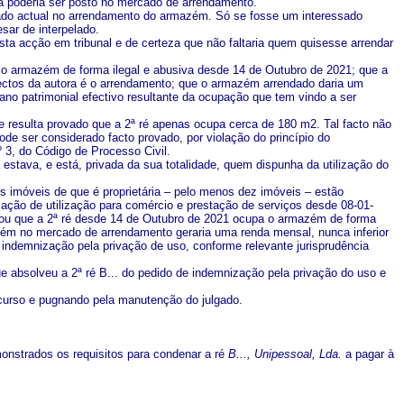
ata poderia ser posto no mercado de arrendamento.
ssado actual no arrendamento do armazém. Só se fosse um interessado
sar de interpelado.
sta acção em tribunal e de certeza que não faltaria quem quisesse arrendar
a o armazém de forma ilegal e abusiva desde 14 de Outubro de 2021; que a
ectos da autora é o arrendamento; que o armazém arrendado daria um
dano patrimonial efectivo resultante da ocupação que tem vindo a ser
 resulta provado que a 2ª ré apenas ocupa cerca de 180 m2. Tal facto não
pode ser considerado facto provado, por violação do princípio do
º 3, do Código de Processo Civil.
estava, e está, privada da sua totalidade, quem dispunha da utilização do
ns imóveis de que é proprietária – pelo menos dez imóveis – estão
ação de utilização para comércio e prestação de serviços desde 08-01-
vou que a 2ª ré desde 14 de Outubro de 2021 ocupa o armazém de forma
mazém no mercado de arrendamento geraria uma renda mensal, nunca inferior
a indemnização pela privação de uso, conforme relevante jurisprudência
e absolveu a 2ª ré B... do pedido de indemnização pela privação do uso e
ecurso e pugnando pela manutenção do julgado.
nstrados os requisitos para condenar a ré
B..., Unipessoal, Lda.
a pagar à