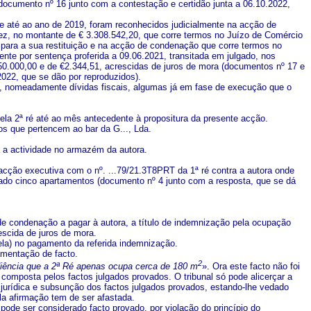
documento nº 16 junto com a contestação e certidão junta a 06.10.2022,
ade até ao ano de 2019, foram reconhecidos judicialmente na acção de
e fez, no montante de € 3.308.542,20, que corre termos no Juízo de Comércio
para a sua restituição e na acção de condenação que corre termos no
ente por sentença proferida a 09.06.2021, transitada em julgado, nos
€350.000,00 e de €2.344,51, acrescidas de juros de mora (documentos nº 17 e
2022, que se dão por reproduzidos).
e, nomeadamente dívidas fiscais, algumas já em fase de execução que o
ela 2ª ré até ao mês antecedente à propositura da presente acção.
s que pertencem ao bar da G..., Lda.
a a actividade no armazém da autora.
 acção executiva com o nº. ...79/21.3T8PRT da 1ª ré contra a autora onde
rado cinco apartamentos (documento nº 4 junto com a resposta, que se dá
e condenação a pagar à autora, a título de indemnização pela ocupação
escida de juros de mora.
ela) no pagamento da referida indemnização.
amentação de facto.
2
diência que a 2ª Ré apenas ocupa cerca de 180 m
». Ora este facto não foi
composta pelos factos julgados provados. O tribunal só pode alicerçar a
 jurídica e subsunção dos factos julgados provados, estando-lhe vedado
a afirmação tem de ser afastada.
 pode ser considerado facto provado, por violação do princípio do