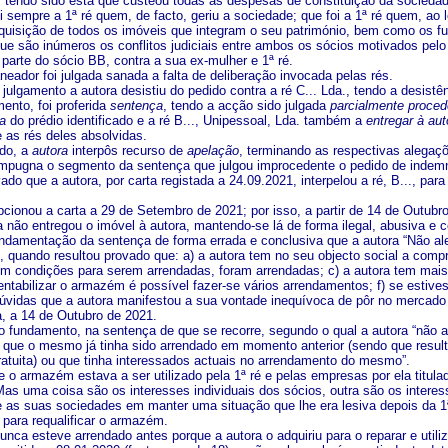
, tendo sido esta que custeou todas as despesas de constituição da sociedade
i sempre a 1ª ré quem, de facto, geriu a sociedade; que foi a 1ª ré quem, ao
quisição de todos os imóveis que integram o seu património, bem como os fu
que são inúmeros os conflitos judiciais entre ambos os sócios motivados pel
parte do sócio BB, contra a sua ex-mulher e 1ª ré.
eador foi julgada sanada a falta de deliberação invocada pelas rés.
julgamento a autora desistiu do pedido contra a ré C... Lda., tendo a desist
ento, foi proferida
sentença
, tendo a acção sido julgada
parcialmente proced
ia
do prédio identificado e a ré B..., Unipessoal, Lda. também a
entregar à aut
 as rés deles absolvidas.
ido, a
autora
interpôs recurso de
apelação
, terminando as respectivas alega
 impugna o segmento da sentença que julgou improcedente o pedido de inde
vado que a autora, por carta registada a 24.09.2021, interpelou a ré, B..., 
epcionou a carta a 29 de Setembro de 2021; por isso, a partir de 14 de Outubr
da não entregou o imóvel à autora, mantendo-se lá de forma ilegal, abusiva e 
undamentação da sentença de forma errada e conclusiva que a autora “Não ale
r”, quando resultou provado que: a) a autora tem no seu objecto social a com
êm condições para serem arrendadas, foram arrendadas; c) a autora tem mai
rentabilizar o armazém é possível fazer-se vários arrendamentos; f) se estive
úvidas que a autora manifestou a sua vontade inequívoca de pôr no mercado
a, a 14 de Outubro de 2021.
 o fundamento, na sentença de que se recorre, segundo o qual a autora “não al
r, que o mesmo já tinha sido arrendado em momento anterior (sendo que resulto
gratuita) ou que tinha interessados actuais no arrendamento do mesmo”.
 o armazém estava a ser utilizado pela 1ª ré e pelas empresas por ela titula
 Mas uma coisa são os interesses individuais dos sócios, outra são os intere
 e as suas sociedades em manter uma situação que lhe era lesiva depois da 1ª
 para requalificar o armazém.
ca esteve arrendado antes porque a autora o adquiriu para o reparar e utiliza