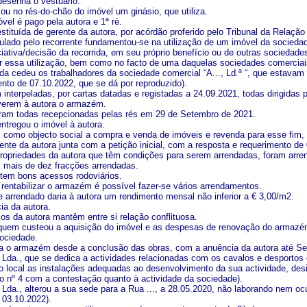
esenha o vestuário.
alou no rés-do-chão do imóvel um ginásio, que utiliza.
vel é pago pela autora e 1ª ré.
destituída de gerente da autora, por acórdão proferido pelo Tribunal da Relaç
mulado pelo recorrente fundamentou-se na utilização de um imóvel da sociedad
iciativa/decisão da recorrida, em seu próprio benefício ou de outras socieda
or essa utilização, bem como no facto de uma daquelas sociedades comerciais,
ida cedeu os trabalhadores da sociedade comercial “A..., Ld.ª “, que estavam 
nto de 07.10.2022, que se dá por reproduzido).
 interpeladas, por cartas datadas e registadas a 24.09.2021, todas dirigidas p
erem à autora o armazém.
oram todas recepcionadas pelas rés em 29 de Setembro de 2021.
entregou o imóvel à autora.
m como objecto social a compra e venda de imóveis e revenda para esse fim, p
ente da autora junta com a petição inicial, com a resposta e requerimento de
ropriedades da autora que têm condições para serem arrendadas, foram arre
m mais de dez fracções arrendadas.
tem bons acessos rodoviários.
 rentabilizar o armazém é possível fazer-se vários arrendamentos.
e arrendado daria à autora um rendimento mensal não inferior a € 3,00/m2.
cia da autora.
ios da autora mantêm entre si relação conflituosa.
 quem custeou a aquisição do imóvel e as despesas de renovação do armaz
ociedade.
pa o armazém desde a conclusão das obras, com a anuência da autora até S
.., Lda., que se dedica a actividades relacionadas com os cavalos e desport
o local as instalações adequadas ao desenvolvimento da sua actividade, des
nº 4 com a contestação quanto à actividade da sociedade).
.., Lda., alterou a sua sede para a Rua ..., a 28.05.2020, não laborando nem
 03.10.2022).