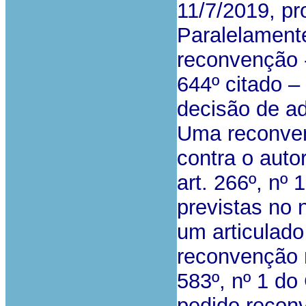
11/7/2019, p
Paralelament
reconvenção -
644º citado 
decisão de a
Uma reconven
contra o aut
art. 266º, nº
previstas no 
um articulado
reconvenção n
583º, nº 1 do
pedido reconv