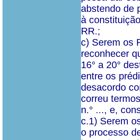
abstendo de p
à constituiçã
RR.;
c) Serem os 
reconhecer qu
16° a 20° des
entre os préd
desacordo co
correu termos
n.° ..., e, c
c.1) Serem o
o processo de