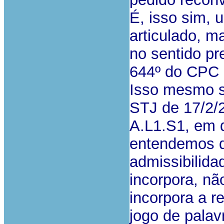
É, isso sim, 
articulado, m
no sentido pre
644º do CPC p
Isso mesmo s
STJ de 17/2/
A.L1.S1, em d
entendemos qu
admissibilida
incorpora, nã
incorpora a r
jogo de palav