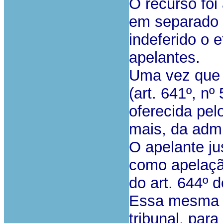
O recurso fo
em separado e
indeferido o 
apelantes.
Uma vez que t
(art. 641º, n
oferecida pel
mais, da admi
O apelante ju
como apelação
do art. 644º 
Essa mesma é
tribunal, para