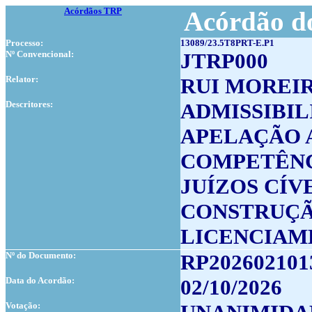
Acórdãos TRP
Acórdão do
Processo:
13089/23.5T8PRT-E.P1
Nº Convencional:
JTRP000
Relator:
RUI MOREI
Descritores:
ADMISSIBI
APELAÇÃO
COMPETÊNC
JUÍZOS CÍV
CONSTRUÇÃ
LICENCIAM
Nº do Documento:
RP202602101
Data do Acordão:
02/10/2026
Votação: