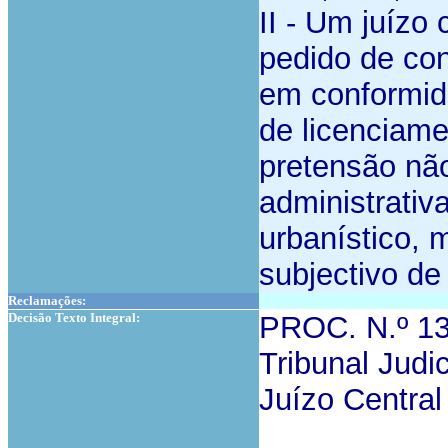
II - Um juízo
pedido de co
em conformid
de licenciam
pretensão nã
administrativ
urbanístico, 
subjectivo de
Reclamações:
Decisão Texto Integral:
PROC. N.º 1
Tribunal Judi
Juízo Central 