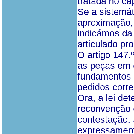
tratada no ca
Se a sistemát
aproximação, 
indicámos da
articulado pr
O artigo 147.º
as peças em 
fundamentos 
pedidos corr
Ora, a lei de
reconvenção é
contestação:
expressament