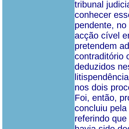
tribunal judi
conhecer esse
pendente, no 
acção cível e
pretendem adq
contraditório
deduzidos ne
litispendênci
nos dois proc
Foi, então, p
concluiu pela
referindo que
havia sido de