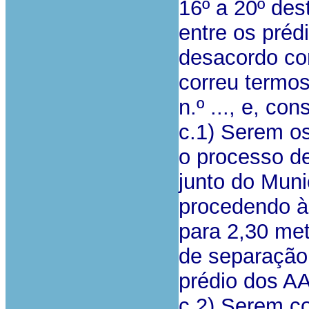
16º a 20º des
entre os préd
desacordo co
correu termos
n.º ..., e, c
c.1) Serem o
o processo de
junto do Munic
procedendo à
para 2,30 me
de separação 
prédio dos AA
c.2) Serem c