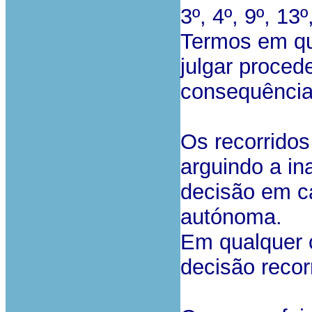
3º, 4º, 9º, 13
Termos em qu
julgar proced
consequências
Os recorridos
arguindo a in
decisão em c
autónoma.
Em qualquer c
decisão recor