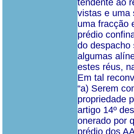
tendente ao 
vistas e uma
uma fracção e
prédio confin
do despacho 
algumas alín
estes réus, 
Em tal recon
“a) Serem con
propriedade p
artigo 14º de
onerado por q
prédio dos AA