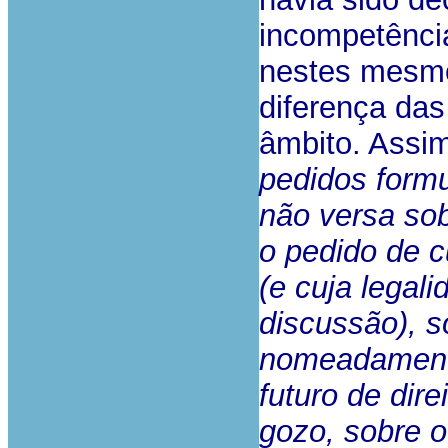
incompetência
nestes mesmo
diferença das
âmbito. Assim 
pedidos formu
não versa sob
o pedido de c
(e cuja legal
discussão), s
nomeadament
futuro de dire
gozo, sobre o