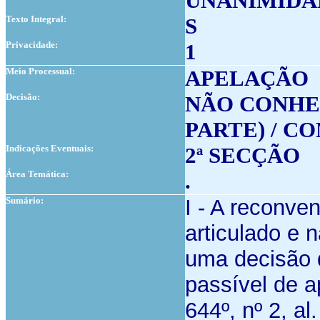
UNANIMIDA
Texto Integral:
S
Privacidade:
1
Meio Processual:
APELAÇÃO
Decisão:
NÃO CONHE
PARTE) / C
Indicações Eventuais:
2ª SECÇÃO
Área Temática:
.
Sumário:
I - A reconve
articulado e 
uma decisão 
passível de a
644º, nº 2, al