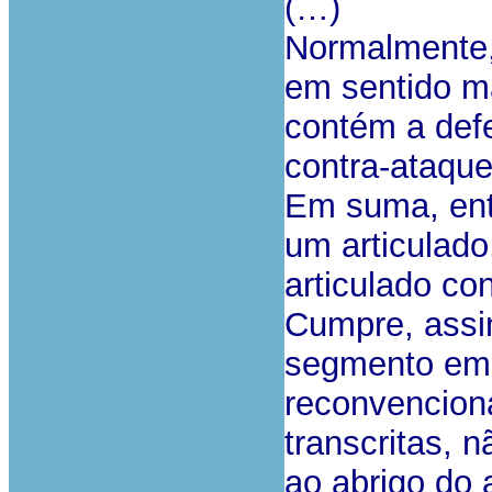
(…)
Normalmente,
em sentido ma
contém a def
contra-ataque
Em suma, en
um articulad
articulado co
Cumpre, assim
segmento em 
reconvenciona
transcritas, 
ao abrigo do a