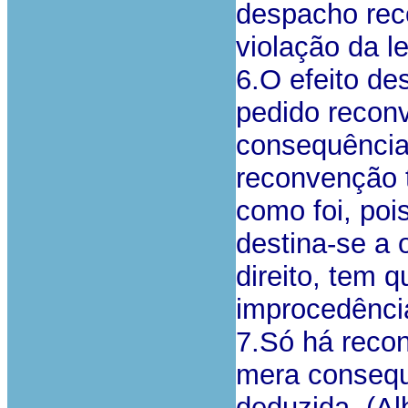
despacho reco
violação da le
6.O efeito de
pedido reconv
consequência
reconvenção 
como foi, poi
destina-se a 
direito, tem 
improcedênci
7.Só há reco
mera consequ
deduzida. (Al