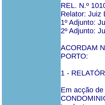
REL. N.º 101
Relator: Jui
1º Adjunto: 
2º Adjunto: 
ACORDAM N
PORTO:
1 - RELATÓR
Em acção de 
CONDOMINIO .