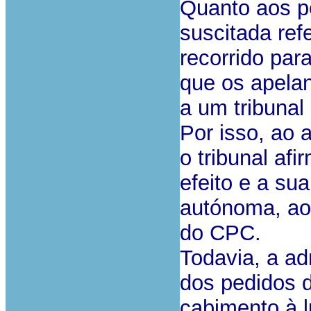
Quanto aos pe
suscitada ref
recorrido par
que os apela
a um tribunal 
Por isso, ao 
o tribunal af
efeito e a su
autónoma, ao 
do CPC.
Todavia, a a
dos pedidos d
cabimento à l