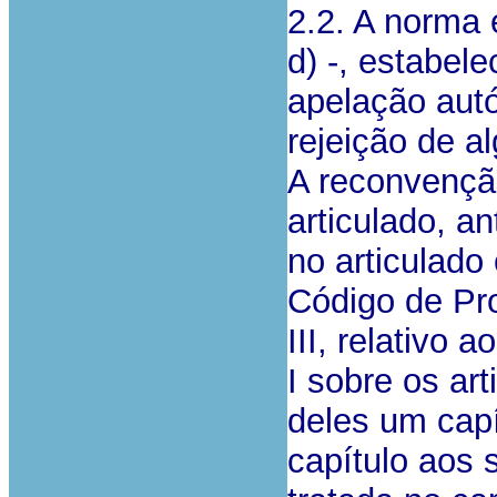
2.2. A norma 
d) -, estabel
apelação aut
rejeição de a
A reconvenção
articulado, a
no articulado
Código de Proc
III, relativo 
I sobre os ar
deles um capí
capítulo aos 