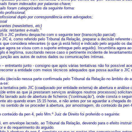
mails foram indexados por palavras-chave;
ails foram categorizados da seguinte forma:
lo profissional;
profissional duplo por correspondência entre advogados;
soal
evantes (newsletters, etc)
uída: restantes e-mails.”
5 o JIC proferiu despacho com o seguinte teor (transcrição parcial):
 JIC é, como referido pelo Tribunal da Relação, preparar a decisão referente 
 que considera relevantes (o que já está feito) e indicado pelo arguido os d
 que agora se visou com o suporte entregue pelo arguido). Incumbiria agora ao 
gilo é legítima, suscitando nesse caso o pertinente incidente de levantament
à junção aos autos de outros dados ou comunicações íntimas.
e – entretanto junto - consigno que após várias tentativas não foi possível
recorrer a entidade com meios técnicos adequados que possa auxiliar o JIC n
diu (decisão nessa parte confirmada pelo Tribunal da Relação no âmbito do at
a-se:
 tentativa pelo JIC (coadjuvado por entidade externa) de abertura e análise 
(de entre as que já prestaram serviços análogos noutros processos) solicitan
foi lavrado auto de abertura de ficheiros (
“continuação”
), onde consta o segui
ente ato quando eram 15:15 horas, e não antes por se aguardar a chegada do Sr
 no sentido de se proceder à abertura, por amostragem, do conteúdo da pen 4 
 conteúdo da pen 4, pelo Mm.º Juiz de Direito foi proferido o seguinte:
, em envelope lacrado, ao Tribunal da Relação, devendo para o efeito instrui
or e do requerimento do arguido.
ido à abertura da pen 4, constata-se que as pastas têm comunicações potenc