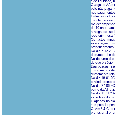
sido liquidado,
O arguido AA e 
pelo não pagame
nos pagamentos 
Estes arguidos 
circular tais v
AA desempenhou
de 10 anos, amig
advogados, soci
rede criminosa (c
Os factos imput
associação crimi
branqueamento, p
No dia 7.12.202
documental e digi
No decurso das 
de que é sócio.
Das buscas resu
como resulta da
diretamente rel
No dia 18.01.202
enviado contendo
No dia 27.06.20
perito da AT par
No dia 11.11.20
se sob sigilo pro
E apenas no dia
computador portá
O Mm.º JIC no di
profissional e r