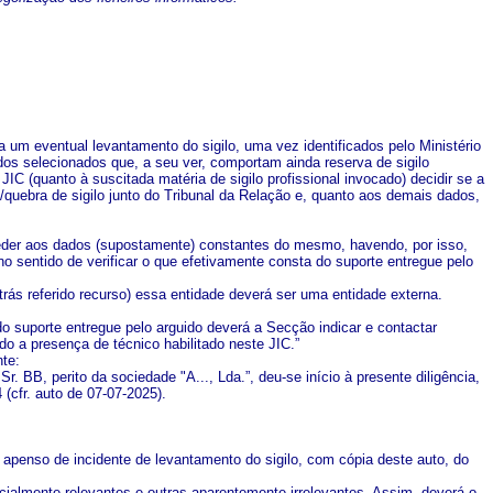
a um eventual levantamento do sigilo, uma vez identificados pelo Ministério
ados selecionados que, a seu ver, comportam ainda reserva de sigilo
JIC (quanto à suscitada matéria de sigilo profissional invocado) decidir se a
o/quebra de sigilo junto do Tribunal da Relação e, quanto aos demais dados,
 aceder aos dados (supostamente) constantes do mesmo, havendo, por isso,
o sentido de verificar o que efetivamente consta do suporte entregue pelo
rás referido recurso) essa entidade deverá ser uma entidade externa.
do suporte entregue pelo arguido deverá a Secção indicar e contactar
do a presença de técnico habilitado neste JIC.”
nte:
. BB, perito da sociedade "A..., Lda.”, deu-se início à presente diligência,
(cfr. auto de 07-07-2025).
r apenso de incidente de levantamento do sigilo, com cópia deste auto, do
ialmente relevantes e outras aparentemente irrelevantes. Assim, deverá o