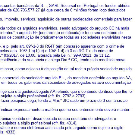
as contas bancárias da B..., SARL-Sucursal em Portugal os fundos obtidos
alor de €20.706.577,27 (já que cerca de 6 milhões foram logo deduzidos
, imóveis, serviços, aquisição de outras sociedades comerciais para fazer
ia todos os arguidos envolvidos, sendo advogado do arguido CC há mais
atou” a arguida FF (contabilista certificada) e foi o seu escritório de
sso de constituição de praticamente todas as sociedades envolvidas nesta
. e p. pelo art. 89º-1-3 do RGIT (em concurso aparente com o crime de
 pelos arts. 103º-1-a)-b)-c) e 104º-1-d)-e)-3 do RGIT e do crime de
n.º 83/2017, de 18.08, alterada pela Lei n.º 99-A/2021, de 31.12.
esidência e da sua sócia e colega Dra.ª GG, tendo sido recolhida prova
iminosa, como colocou à disposição de tal rede a própria sociedade arguida
o comercial da sociedade arguida E..., do mandato conferido ao arguido AA,
ue em todos os gabinetes da sociedade de advogados estava documentação
.
 diligência o arguido/advogado AA referido que o conteúdo do disco que lhe foi
jeita a sigilo profissional (cfr. fls. 2792 e 2793).
ra fazer pesquisa cega, tendo a Mm.ª JIC dado um prazo de 3 semanas ao
as indicar expressamente a matéria que no seu entendimento deverá manter-
etrónico contido em disco copiado do seu escritório de advogados e
jeitos a sigilo profissional (cfr. fls. 4314).
tico e correio eletrónico assinalado pelo arguido como sujeito a sigilo
ls. 4333).