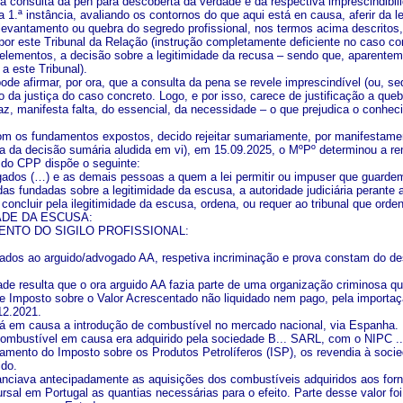
da consulta da pen para descoberta da verdade e da respectiva imprescindibil
a 1.ª instância, avaliando os contornos do que aqui está en causa, aferir da
 levantamento ou quebra do segredo profissional, nos termos acima descritos
por este Tribunal da Relação (instrução completamente deficiente no caso 
elementos, a decisão sobre a legitimidade da recusa – sendo que, aparentem
o a este Tribunal).
de afirmar, por ora, que a consulta da pena se revele imprescindível (ou, se
o da justiça do caso concreto. Logo, e por isso, carece de justificação a qu
az, manifesta falta, do essencial, da necessidade – o que prejudica o conhec
m os fundamentos expostos, decido rejeitar sumariamente, por manifestamente
ia da decisão sumária aludida em vi), em 15.09.2025, o MºPº determinou a re
1 do CPP dispõe o seguinte:
ados (…) e as demais pessoas a quem a lei permitir ou impuser que guardem
as fundadas sobre a legitimidade da escusa, a autoridade judiciária perante 
concluir pela ilegitimidade da escusa, ordena, ou requer ao tribunal que ord
ADE DA ESCUSA:
NTO DO SIGILO PROFISSIONAL:
ados ao arguido/advogado AA, respetiva incriminação e prova constam do des
ade resulta que o ora arguido AA fazia parte de uma organização criminosa 
 de Imposto sobre o Valor Acrescentado não liquidado nem pago, pela importaç
12.2021.
á em causa a introdução de combustível no mercado nacional, via Espanha.
ombustível em causa era adquirido pela sociedade B... SARL, com o NIPC ...0
amento do Imposto sobre os Produtos Petrolíferos (ISP), os revendia à socieda
ido.
inanciava antecipadamente as aquisições dos combustíveis adquiridos aos for
sal em Portugal as quantias necessárias para o efeito. Parte desse valor foi