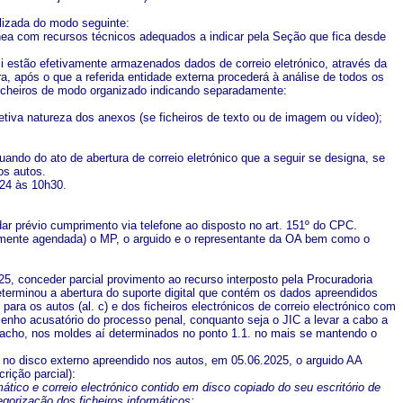
alizada do modo seguinte:
nea com recursos técnicos adequados a indicar pela Seção que fica desde
li estão efetivamente armazenados dados de correio eletrónico, através da
a, após o que a referida entidade externa procederá à análise de todos os
s ficheiros de modo organizado indicando separadamente:
etiva natureza dos anexos (se ficheiros de texto ou de imagem ou vídeo);
ando do ato de abertura de correio eletrónico que a seguir se designa, se
os autos.
024 às 10h30.
r prévio cumprimento via telefone ao disposto no art. 151º do CPC.
ormente agendada) o MP, o arguido e o representante da OA bem como o
25, conceder parcial provimento ao recurso interposto pela Procuradoria
terminou a abertura do suporte digital que contém os dados apreendidos
para os autos (al. c) e dos ficheiros electrónicos de correio electrónico com
esenho acusatório do processo penal, conquanto seja o JIC a levar a cabo a
spacho, nos moldes aí determinados no ponto 1.1. no mais se mantendo o
do no disco externo apreendido nos autos, em 05.06.2025, o arguido AA
rição parcial):
mático e correio electrónico contido em disco copiado do seu escritório de
gorização dos ficheiros informáticos: