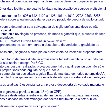
o profissional como causa legítima da recusa do dever de cooperação para a
 válida e legítima, porquanto fundada na invocação do segredo profissional
umentos de fls. 606 a 642, 1120 a 1128, 1011 a 1019, 2792, 2793, 3253,
rir sobre a legitimidade da recusa e o pedido de quebra de sigilo dirigido
ordem a determinar se a salvaguarda do sigilo profissional deve ou não
ça penal.
retos cuja revelação se pretende, de modo a garantir que, o quadro de uma
rioridade.
.C1, reatora Brízida Martins in “www. dgsi.pt”.
se preponderante, tem em conta a descoberta da verdade, a gravidade do
ofissional, segundo o princípio da prevalência do interesse preponderante,
elo facto da prova digital aí armazenada ter sido recolhida no âmbito das
da sua sócia e colega Dra.ª GG.
mbito das buscas realizadas prova documental da qual resultou que não só o
a própria sociedade arguida de que é sócio.
o comercial da sociedade arguida E..., do mandato conferido ao arguido AA,
ue em todos os gabinetes da sociedade de advogados estava documentação
.
cas aludidas é essencial para a prova e descoberta da verdade material e
e organizada prevista no art. 1º-m) do CPP).
fiscais destinadas à realização de fins públicos de natureza financeira,
s cidadãos na determinação dos factos tributáveis, e a paz pública.
eterminar a quebra do sigilo profissional.”