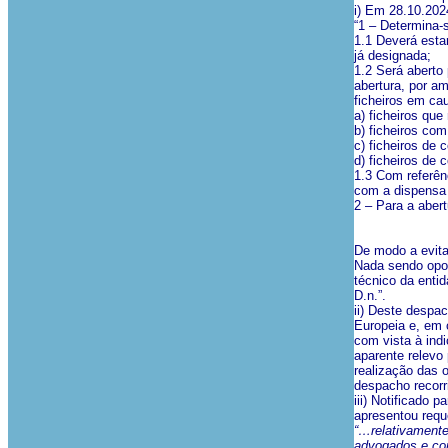
i) Em 28.10.2024
“1 – Determina-
1.1 Deverá esta
já designada;
1.2 Será aberto
abertura, por a
ficheiros em ca
a) ficheiros qu
b) ficheiros co
c) ficheiros de 
d) ficheiros de 
1.3 Com referên
com a dispensa 
2 – Para a abert
De modo a evita
Nada sendo opos
técnico da enti
D.n.”.
ii) Deste despa
Europeia e, em 
com vista à indi
aparente relevo 
realização das 
despacho recorr
iii) Notificado 
apresentou reque
“…relativamente 
advogados e com