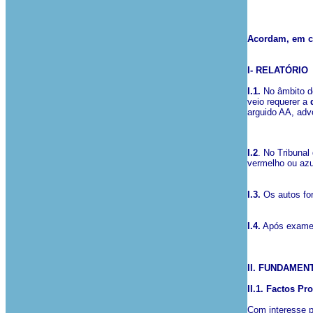
Acordam, em co
I- RELATÓRIO
I.1.
No âmbito d
veio requerer a
q
arguido AA, adv
I.
2
. No Tribunal
vermelho ou azu
I.3.
Os autos for
I.4.
Após exame p
II. FUNDAMEN
II.1. Factos Pr
Com interesse p