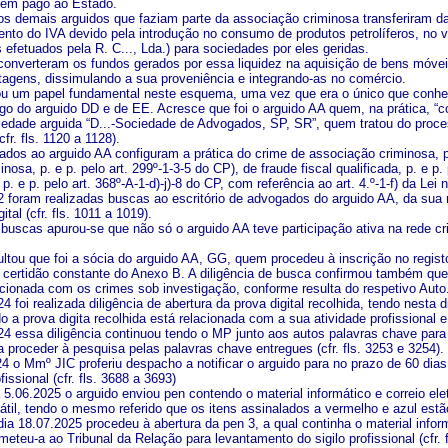
 nem pago ao Estado.
os demais arguidos que faziam parte da associação criminosa transferiram d
nto do IVA devido pela introdução no consumo de produtos petrolíferos, no v
efetuados pela R. C..., Lda.) para sociedades por eles geridas.
converteram os fundos gerados por essa liquidez na aquisição de bens móveis
antagens, dissimulando a sua proveniência e integrando-as no comércio.
 um papel fundamental neste esquema, uma vez que era o único que conhec
o do arguido DD e de EE. Acresce que foi o arguido AA quem, na prática, “contr
edade arguida “D...-Sociedade de Advogados, SP, SR”, quem tratou do proce
fr. fls. 1120 a 1128).
ados ao arguido AA configuram a prática do crime de associação criminosa, p
nosa, p. e p. pelo art. 299º-1-3-5 do CP), de fraude fiscal qualificada, p. e p.
. e p. pelo art. 368º-A-1-d)-j)-8 do CP, com referência ao art. 4.º-1-f) da Lei 
2 foram realizadas buscas ao escritório de advogados do arguido AA, da sua r
tal (cfr. fls. 1011 a 1019).
buscas apurou-se que não só o arguido AA teve participação ativa na rede cr
ltou que foi a sócia do arguido AA, GG, quem procedeu à inscrição no regist
 certidão constante do Anexo B. A diligência de busca confirmou também q
acionada com os crimes sob investigação, conforme resulta do respetivo Auto
4 foi realizada diligência de abertura da prova digital recolhida, tendo nesta
 a prova digita recolhida está relacionada com a sua atividade profissional e su
24 essa diligência continuou tendo o MP junto aos autos palavras chave pa
a proceder à pesquisa pelas palavras chave entregues (cfr. fls. 3253 e 3254).
24 o Mmº JIC proferiu despacho a notificar o arguido para no prazo de 60 di
fissional (cfr. fls. 3688 a 3693)
 5.06.2025 o arguido enviou pen contendo o material informático e correio el
til, tendo o mesmo referido que os itens assinalados a vermelho e azul estão su
a 18.07.2025 procedeu à abertura da pen 3, a qual continha o material informá
emeteu-a ao Tribunal da Relação para levantamento do sigilo profissional (cfr. f