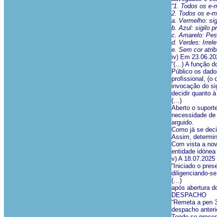
“1. Todos os e-
2. Todos os e-m
a. Vermelho: sigi
b. Azul: sigilo 
c. Amarelo: Pes
d. Verdes: Irrel
e. Sem cor atrib
iv) Em 23.06.202
“(…) A função do
Público os dados
profissional, (o
invocação do si
decidir quanto 
(…)
Aberto o suport
necessidade de 
arguido.
Como já se deci
Assim, determin
Com vista a nova
entidade idónea 
v) A 18.07.2025 
“Iniciado o pres
diligenciando-se
(…)
após abertura do
DESPACHO
“Remeta a pen 3
despacho anteri
Tendo-se proced