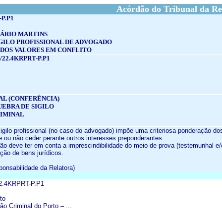
Acórdão do Tribunal da Re
-P.P1
SÁRIO MARTINS
GILO PROFISSIONAL DE ADVOGADO
DOS VALORES EM CONFLITO
/22.4KRPRT-P.P1
AL (CONFERÊNCIA)
UEBRA DE SIGILO
RIMINAL
sigilo profissional (no caso do advogado) impõe uma criteriosa ponderação do
ve ou não ceder perante outros interesses preponderantes.
ação deve ter em conta a imprescindibilidade do meio de prova (testemunhal e
ção de bens jurídicos.
ponsabilidade da Relatora)
22.4KRPRT-P.P1
to
ão Criminal do Porto – ...