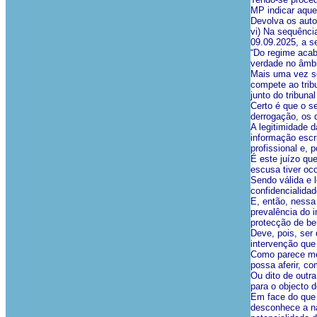
MP indicar aque
Devolva os auto
vi) Na sequência
09.09.2025, a se
“Do regime acab
verdade no âmbi
Mais uma vez se
compete ao tribu
junto do tribunal
Certo é que o se
derrogação, os 
A legitimidade 
informação escr
profissional e, 
É este juízo qu
escusa tiver oco
Sendo válida e 
confidencialidad
E, então, nessa
prevalência do 
protecção de ben
Deve, pois, ser
intervenção que 
Como parece med
possa aferir, co
Ou dito de outra
para o objecto 
Em face do que 
desconhece a na