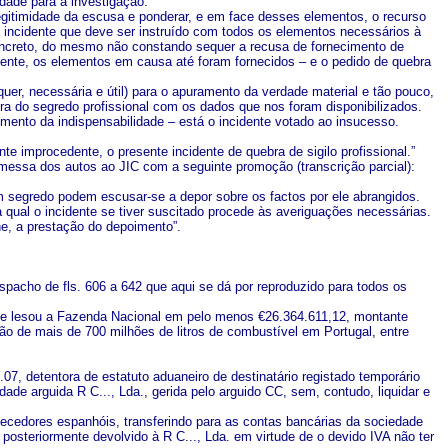
idade para a investigação.
 legitimidade da escusa e ponderar, e em face desses elementos, o recurso
, incidente que deve ser instruído com todos os elementos necessários à
concreto, do mesmo não constando sequer a recusa de fornecimento de
ente, os elementos em causa até foram fornecidos – e o pedido de quebra
quer, necessária e útil) para o apuramento da verdade material e tão pouco,
ebra do segredo profissional com os dados que nos foram disponibilizados.
imento da indispensabilidade – está o incidente votado ao insucesso.
 improcedente, o presente incidente de quebra de sigilo profissional.”
messa dos autos ao JIC com a seguinte promoção (transcrição parcial):
 segredo podem escusar-se a depor sobre os factos por ele abrangidos.
a qual o incidente se tiver suscitado procede às averiguações necessárias.
ene, a prestação do depoimento”.
pacho de fls. 606 a 642 que aqui se dá por reproduzido para todos os
que lesou a Fazenda Nacional em pelo menos €26.364.611,12, montante
ão de mais de 700 milhões de litros de combustível em Portugal, entre
7, detentora de estatuto aduaneiro de destinatário registado temporário
de arguida R C..., Lda., gerida pelo arguido CC, sem, contudo, liquidar e
necedores espanhóis, transferindo para as contas bancárias da sociedade
 posteriormente devolvido à R C..., Lda. em virtude de o devido IVA não ter