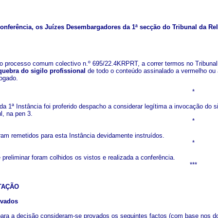
nferência, os Juízes Desembargadores da 1ª secção do Tribunal da Rel
o processo comum colectivo n.º 695/22.4KRPRT, a correr termos no Tribunal J
uebra do sigilo profissional
de todo o conteúdo assinalado a vermelho ou 
ogado.
*
 da 1ª Instância foi proferido despacho a considerar legítima a invocação do si
l, na pen 3.
*
am remetidos para esta Instância devidamente instruídos.
*
reliminar foram colhidos os vistos e realizada a conferência.
***
TAÇÃO
ovados
ara a decisão consideram-se provados os seguintes factos (com base nos d