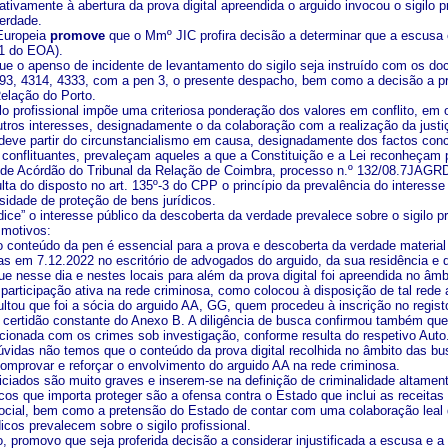
elativamente à abertura da prova digital apreendida o arguido invocou o sigil
erdade.
Europeia
promove
que o Mmº JIC profira decisão a determinar que a escusa é
º-1 do EOA).
e o apenso de incidente de levantamento do sigilo seja instruído com os doc
93, 4314, 4333, com a pen 3, o presente despacho, bem como a decisão a profe
Relação do Porto.
lo profissional impõe uma criteriosa ponderação dos valores em conflito, em 
utros interesses, designadamente o da colaboração com a realização da justi
deve partir do circunstancialismo em causa, designadamente dos factos conc
 conflituantes, prevaleçam aqueles a que a Constituição e a Lei reconheçam p
ide Acórdão do Tribunal da Relação de Coimbra, processo n.º 132/08.7JAGRD-C
lta do disposto no art. 135º-3 do CPP o princípio da prevalência do interes
sidade de proteção de bens jurídicos.
ice” o interesse público da descoberta da verdade prevalece sobre o sigilo pr
 motivos:
 conteúdo da pen é essencial para a prova e descoberta da verdade material p
as em 7.12.2022 no escritório de advogados do arguido, da sua residência e 
que nesse dia e nestes locais para além da prova digital foi apreendida no â
participação ativa na rede criminosa, como colocou à disposição de tal rede 
ltou que foi a sócia do arguido AA, GG, quem procedeu à inscrição no regist
 certidão constante do Anexo B. A diligência de busca confirmou também q
acionada com os crimes sob investigação, conforme resulta do respetivo Auto
vidas não temos que o conteúdo da prova digital recolhida no âmbito das bus
comprovar e reforçar o envolvimento do arguido AA na rede criminosa.
iciados são muito graves e inserem-se na definição de criminalidade altament
cos que importa proteger são a ofensa contra o Estado que inclui as receitas 
cial, bem como a pretensão do Estado de contar com uma colaboração leal do
icos prevalecem sobre o sigilo profissional.
 promovo que seja proferida decisão a considerar injustificada a escusa e a d