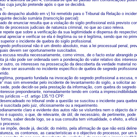
las cuja junção pretende após o que se decidirá.
s.”
 do despacho aludido em v) foi remetido para o Tribunal da Relação o incident
guinte decisão sumária (transcrição parcial):
ado de enunciar resulta que a violação do sigilo profissional está previsto 
to de processos judiciais de natureza criminal, no que ao caso releva.
 repete que sobre a verificação da sua legitimidade e dispensa do respectivo
nal apreciar e verificar se ela é ilegítima ou se é legítima, sendo que no p
 superior o incidente de quebra do sigilo profissional.
gredo profissional não é um direito absoluto, mas a lei processual penal, pr
quais devem ser oportunamente suscitados.
da escusa resulta necessariamente, como vimos, de o facto estar abrangido p
ita já não pode ser ordenada sem a ponderação do valor relativo dos interess
por outro, os interesses na prossecução da descoberta da verdade material no 
e deve ser assumido no incidente específico de quebra de segredo profissiona
rrido.
legítima, porquanto fundada na invocação do segredo profissional a escusa, 
e” mas sim enveredar pelo incidente de levantamento do sigilo, a solicitar ao t
 sede, pode decidir-se pela prestação da informação, com quebra do segredo p
interesse preponderante, nomeadamente tendo em conta a imprescindibilidad
s jurídicos – cf. artigo 135.º/3 CPP.
 desencadeado no tribunal onde a questão se suscitou o incidente para quebra
é suscitada pelo juiz, oficiosamente ou a requerimento.
ianamente claro e evidente dos autos não se vislumbra nem o objecto da in
mo é suposto, o que, de relevante, de útil, de necessário, de pertinente, po
 forma, saber desde logo, se a sua consulta tem virtualidade, o efeito, a efic
do processo.
se impõe, desde já, decidir, do mérito, pela afirmação de que não está deline
tureza, os contornos, as características e o objectivo do processo, por um 