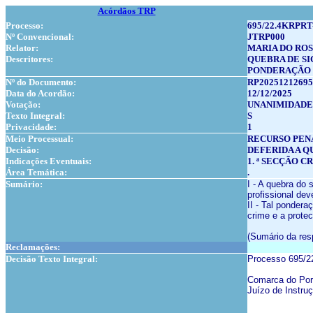
Acórdãos TRP
Processo:
695/22.4KRPRT
Nº Convencional:
JTRP000
Relator:
MARIA DO RO
Descritores:
QUEBRA DE SI
PONDERAÇÃO 
Nº do Documento:
RP20251212695
Data do Acordão:
12/12/2025
Votação:
UNANIMIDADE
Texto Integral:
S
Privacidade:
1
Meio Processual:
RECURSO PEN
Decisão:
DEFERIDA A Q
Indicações Eventuais:
1. ª SECÇÃO C
Área Temática:
.
Sumário:
I - A quebra do 
profissional de
II - Tal ponder
crime e a protec
(
Sumário da res
Reclamações:
Decisão Texto Integral:
Processo 695/
Comarca do Por
Juízo de Instruç