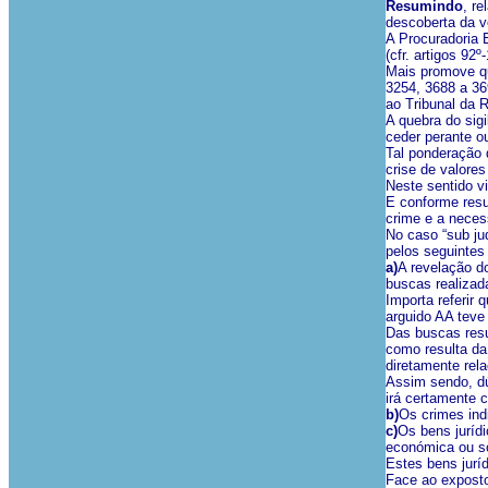
Resumindo
, r
descoberta da v
A Procuradoria 
(cfr. artigos 92
Mais promove qu
3254, 3688 a 36
ao Tribunal da 
A quebra do sigi
ceder perante o
Tal ponderação 
crise de valores
Neste sentido v
E conforme resu
crime e a neces
No caso “sub jud
pelos seguintes
a)
A revelação do
buscas realizad
Importa referir 
arguido AA teve 
Das buscas resu
como resulta da
diretamente rel
Assim sendo, dú
irá certamente 
b)
Os crimes ind
c)
Os bens jurídi
económica ou so
Estes bens juríd
Face ao exposto,