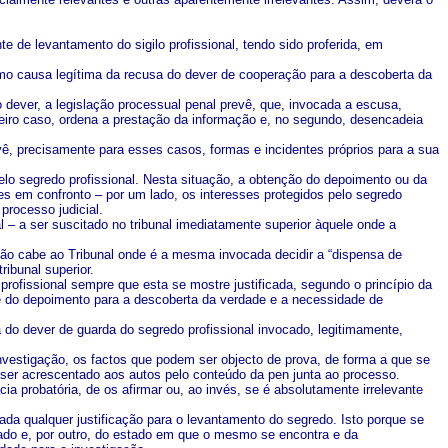
e de levantamento do sigilo profissional, tendo sido proferida, em
como causa legítima da recusa do dever de cooperação para a descoberta da
 dever, a legislação processual penal prevê, que, invocada a escusa,
rimeiro caso, ordena a prestação da informação e, no segundo, desencadeia
evê, precisamente para esses casos, formas e incidentes próprios para a sua
elo segredo profissional. Nesta situação, a obtenção do depoimento ou da
es em confronto – por um lado, os interesses protegidos pelo segredo
processo judicial.
l – a ser suscitado no tribunal imediatamente superior àquele onde a
não cabe ao Tribunal onde é a mesma invocada decidir a “dispensa de
ribunal superior.
rofissional sempre que esta se mostre justificada, segundo o princípio da
e do depoimento para a descoberta da verdade e a necessidade de
 do dever de guarda do segredo profissional invocado, legitimamente,
vestigação, os factos que podem ser objecto de prova, de forma a que se
de ser acrescentado aos autos pelo conteúdo da pen junta ao processo.
ácia probatória, de os afirmar ou, ao invés, se é absolutamente irrelevante
ada qualquer justificação para o levantamento do segredo. Isto porque se
lado e, por outro, do estado em que o mesmo se encontra e da