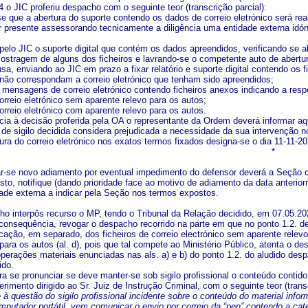
 o JIC proferiu despacho com o seguinte teor (transcrição parcial):
se que a abertura do suporte contendo os dados de correio eletrónico será re
r presente assessorando tecnicamente a diligência uma entidade externa idó
 pelo JIC o suporte digital que contém os dados apreendidos, verificando se a
mostragem de alguns dos ficheiros e lavrando-se o competente auto de abertur
usa, enviando ao JIC em prazo a fixar relatório e suporte digital contendo o
e não correspondam a correio eletrónico que tenham sido apreendidos;
m mensagens de correio eletrónico contendo ficheiros anexos indicando a resp
correio eletrónico sem aparente relevo para os autos;
correio eletrónico com aparente relevo para os autos.
cia à decisão proferida pela OA o representante da Ordem deverá informar aqu
de sigilo decidida considera prejudicada a necessidade da sua intervenção n
ura do correio eletrónico nos exatos termos fixados designa-se o dia 11-11-2
*
r-se novo adiamento por eventual impedimento do defensor deverá a Seção da
to, notifique (dando prioridade face ao motivo de adiamento da data anteri
dade externa a indicar pela Seção nos termos expostos.
cho interpôs recurso o MP, tendo o Tribunal da Relação decidido, em 07.05.20
consequência, revogar o despacho recorrido na parte em que no ponto 1.2. de
cação, em separado, dos ficheiros de correio electrónico sem aparente relevo 
para os autos (al. d), pois que tal compete ao Ministério Público, atenta o d
operações materiais enunciadas nas als. a) e b) do ponto 1.2. do aludido de
ido.
para se pronunciar se deve manter-se sob sigilo profissional o conteúdo conti
rimento dirigido ao Sr. Juiz de Instrução Criminal, com o seguinte teor (transc
à questão do sigilo profissional incidente sobre o conteúdo do material infor
putador portátil, vem comunicar o envio por correio da “pen” contendo a cate