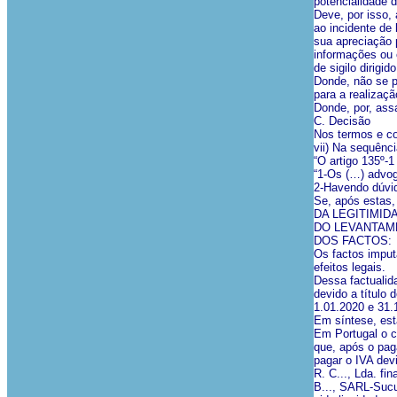
potencialidade 
Deve, por isso, 
ao incidente de
sua apreciação 
informações ou 
de sigilo dirigid
Donde, não se po
para a realizaçã
Donde, por, ass
C. Decisão
Nos termos e co
vii) Na sequênc
“O artigo 135º-
“1-Os (…) advog
2-Havendo dúvid
Se, após estas, 
DA LEGITIMID
DO LEVANTAME
DOS FACTOS:
Os factos imput
efeitos legais.
Dessa factualid
devido a título
1.01.2020 e 31.
Em síntese, est
Em Portugal o c
que, após o pag
pagar o IVA dev
R. C..., Lda. f
B..., SARL-Sucur