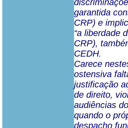
discriminaçõe
garantida cons
CRP) e implic
“a liberdade d
CRP), também 
CEDH.
Carece neste
ostensiva fal
justificação
de direito, v
audiências do
quando o própr
despacho fun