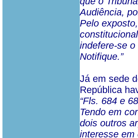
que o Tribuna
Audiência, po
Pelo exposto,
constituciona
indefere-se o
Notifique.”
Já em sede de
República hav
“Fls. 684 e 68
Tendo em con
dois outros a
interesse em 