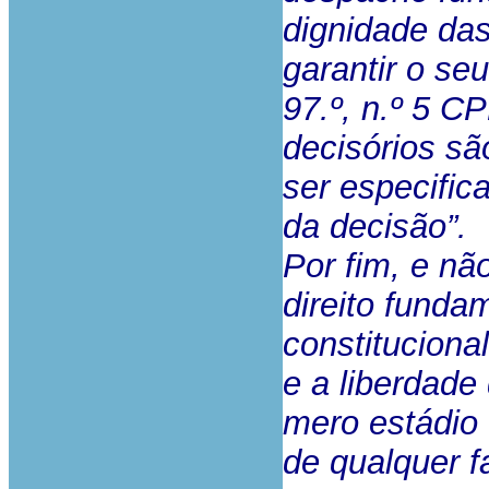
dignidade das
garantir o se
97.º, n.º 5 C
decisórios s
ser especific
da decisão”.
Por fim, e nã
direito fund
constituciona
e a liberdade
mero estádio 
de qualquer f