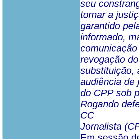
seu constrang
tornar a just
garantido pel
informado, m
comunicação 
revogação do
substituição,
audiência de 
do CPP sob p
Rogando defe
CC
Jornalista (CP 
Em sessão de