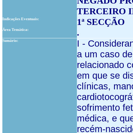
NEGADO PR
TERCEIRO 
Indicações Eventuais:
1ª SECÇÃO
Área Temática:
.
Sumário:
I - Considera
a um caso de 
relacionado 
em que se di
clínicas, man
cardiotocográ
sofrimento fe
médica, e qu
recém-nascido