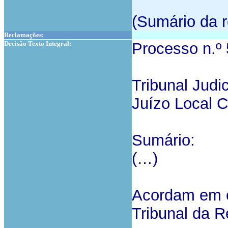
(Sumário da r
Reclamações:
Decisão Texto Integral:
Processo n.º
Tribunal Judi
Juízo Local C
Sumário:
(…)
Acordam em c
Tribunal da R