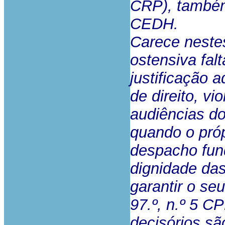
CRP), também 
CEDH.
Carece neste
ostensiva fal
justificação
de direito, v
audiências do
quando o própr
despacho fun
dignidade das
garantir o se
97.º, n.º 5 C
decisórios s