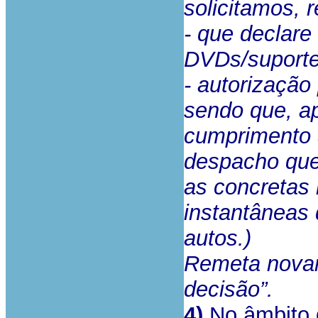
solicitamos, 
- que declar
DVDs/suportes
- autorizaçã
sendo que, ap
cumprimento à
despacho que
as concretas
instantâneas 
autos.)
Remeta novam
decisão”.
4)
No âmbito d