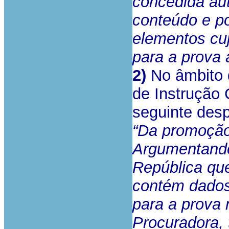
concedida au
conteúdo e po
elementos cu
para a prova 
2)
No âmbito d
de Instrução 
seguinte des
“Da promoção
Argumentando
República qu
contém dados
para a prova
Procuradora, t