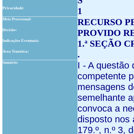
S
Privacidade:
1
Meio Processual:
RECURSO P
Decisão:
PROVIDO R
Indicações Eventuais:
1.ª SEÇÃO 
Área Temática:
.
Sumário:
I - A questão
competente p
mensagens de 
semelhante ap
convoca a ne
disposto nos 
179.º, n.º 3,