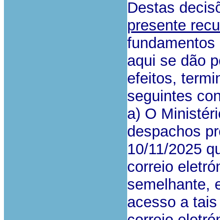
Destas deci
presente recu
fundamentos 
aqui se dão p
efeitos, term
seguintes co
a) O Ministér
despachos pro
10/11/2025 q
correio eletr
semelhante, e
acesso a tai
correio eletr