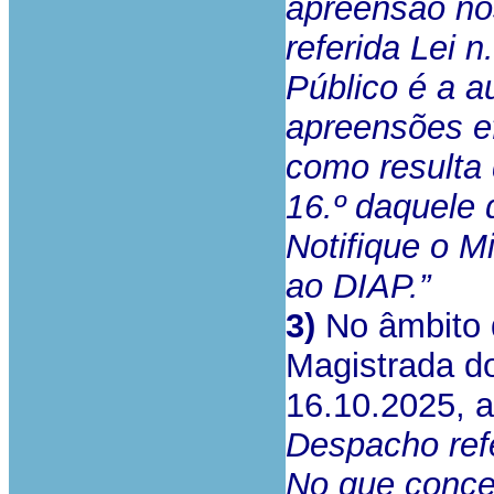
apreensão nos
referida Lei n
Público é a a
apreensões ef
como resulta 
16.º daquele 
Notifique o M
ao DIAP.”
3)
No âmbito d
Magistrada do
16.10.2025, 
Despacho ref
No que conce