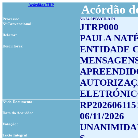
Acórdãos TRP
Acórdão do
Processo:
51/24.0PBVCD-A.P1
Nº Convencional:
JTRP000
Relator:
PAULA NAT
Descritores:
ENTIDADE 
MENSAGENS
APREENDID
AUTORIZAÇ
ELETRÓNIC
Nº do Documento:
RP202606115
Data do Acordão:
06/11/2026
Votação:
UNANIMIDA
Texto Integral: