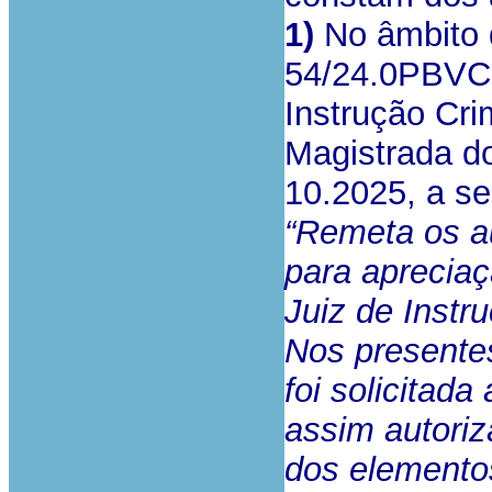
1)
No âmbito 
54/24.0PBVCD
Instrução Cri
Magistrada do
10.2025, a s
“Remeta os au
para apreciaç
Juiz de Instr
Nos presente
foi solicitad
assim autori
dos elemento