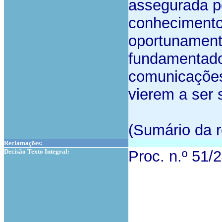
assegurada pe
conhecimento
oportunament
fundamentado
comunicações
vierem a ser s
(Sumário da r
Reclamações:
Decisão Texto Integral:
Proc. n.º 51