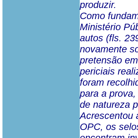
produzir.
Como fundame
Ministério Púb
autos (fls. 2
novamente sol
pretensão em
periciais real
foram recolhi
para a prova,
de natureza p
Acrescentou 
OPC, os selo
encontram inv