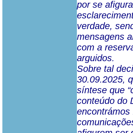
por se afigur
esclareciment
verdade, send
mensagens ai
com a reserva
arguidos.
Sobre tal dec
30.09.2025, 
síntese que “
conteúdo do 
encontrámos 
comunicações
afigurem ser 