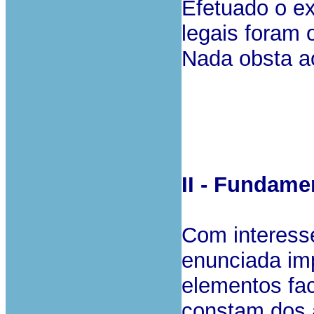
Efetuado o ex
legais foram 
Nada obsta a
II - Fundame
Com interess
enunciada imp
elementos fac
constam dos 