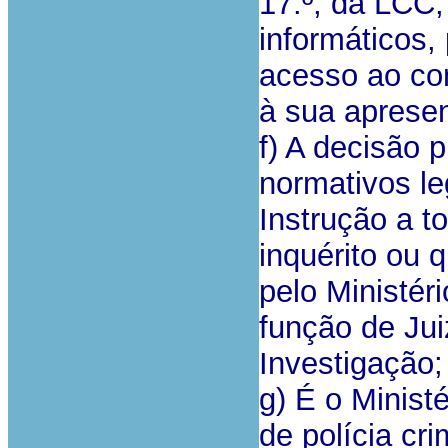
17.º, da LCC
informáticos, 
acesso ao con
à sua apresen
f) A decisão 
normativos le
Instrução a 
inquérito ou 
pelo Ministér
função de Jui
Investigação;
g) É o Minist
de polícia cri