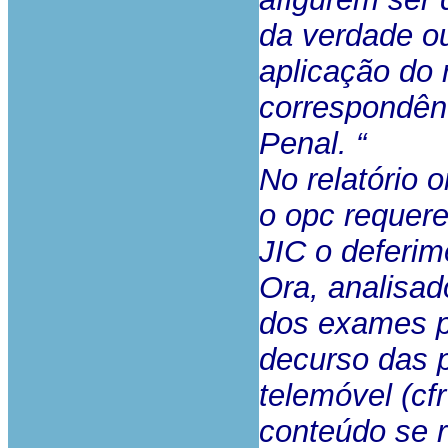
da verdade ou
aplicação do
correspondên
Penal. “
No relatório 
o opc requer
JIC o deferi
Ora, analisad
dos exames p
decurso das p
telemóvel (cf
conteúdo se r