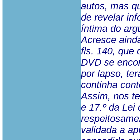
autos, mas qu
de revelar in
íntima do arg
Acresce ainda
fls. 140, que
DVD se encon
por lapso, te
continha cont
Assim, nos te
e 17.º da Lei
respeitosame
validada a ap