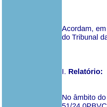
Acordam, em 
do Tribunal d
I.
Relatório:
No âmbito do 
51/24.0PBVCD