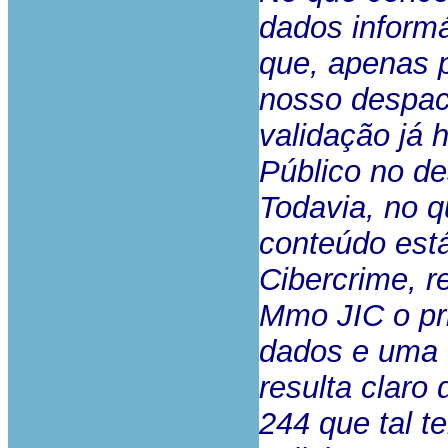
dados informá
que, apenas p
nosso despach
validação já 
Público no d
Todavia, no q
conteúdo está 
Cibercrime, r
Mmo JIC o pr
dados e uma 
resulta claro 
244 que tal te