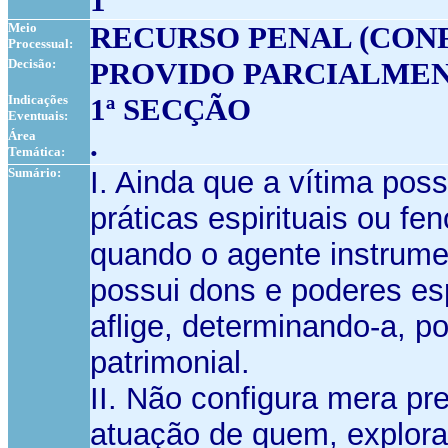
1
Meio
RECURSO PENAL (CON
Processual:
Decisão:
PROVIDO PARCIALMEN
Indicações
1ª SECÇÃO
Eventuais:
Área
.
Temática:
Sumário:
I. Ainda que a vítima pos
práticas espirituais ou fe
quando o agente instrumen
possui dons e poderes esp
aflige, determinando-a, p
patrimonial.
II. Não configura mera pr
atuação de quem, exploran