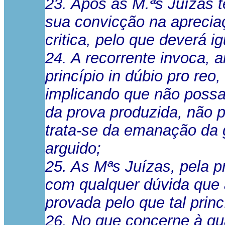
23. Após as M.ªs Juízas 
sua convicção na aprecia
critica, pelo que deverá 
24. A recorrente invoca, 
princípio in dúbio pro reo
implicando que não possa
da prova produzida, não p
trata-se da emanação da g
arguido;
25. As Mªs Juízas, pela 
com qualquer dúvida que a
provada pelo que tal princ
26. No que concerne à qua