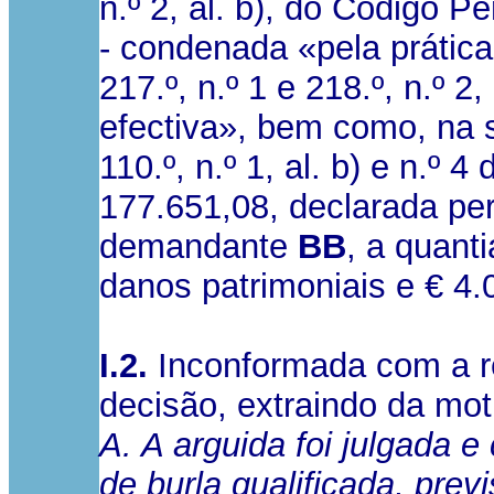
n.º 2, al. b), do Código P
- condenada «pela prática 
217.º, n.º 1 e 218.º, n.º 
efectiva», bem como, na s
110.º, n.º 1, al. b) e n.º
177.651,08, declarada pe
demandante
BB
, a quant
danos patrimoniais e € 4.0
I.2.
Inconformada com a ref
decisão, extraindo da mo
A. A arguida foi julgada 
de burla qualificada, previ