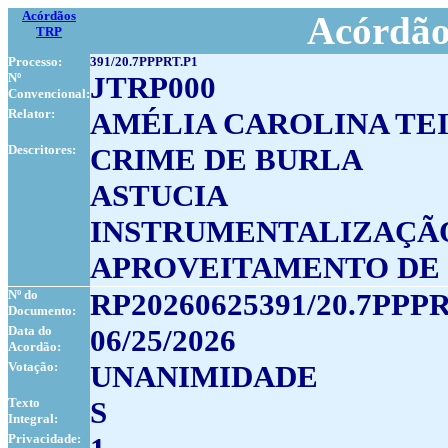
Acórdãos
Acórdão
TRP
Processo:
391/20.7PPPRT.P1
Nº
JTRP000
Convencional:
Relator:
AMÉLIA CAROLINA TE
Descritores:
CRIME DE BURLA
ASTUCIA
INSTRUMENTALIZAÇÃO
APROVEITAMENTO DE 
Nº do
RP20260625391/20.7PPPR
Documento:
Data do
06/25/2026
Acordão:
Votação:
UNANIMIDADE
Texto
S
Integral:
Privacidade: