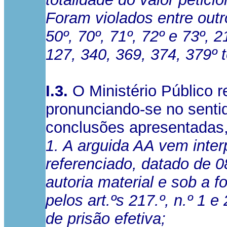
Foram violados entre outro
50º, 70º, 71º, 72º e 73º, 
127, 340, 369, 374, 379º 
I.3.
O Ministério Público 
pronunciando-se no senti
conclusões apresentadas
1. A arguida AA vem inte
referenciado, datado de 0
autoria material e sob a 
pelos art.ºs 217.º, n.º 1 e
de prisão efetiva;