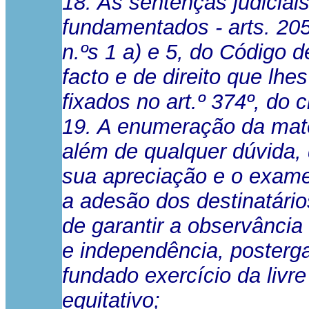
18. As sentenças judiciai
fundamentados - arts. 205
n.ºs 1 a) e 5, do Código 
facto e de direito que lh
fixados no art.º 374º, do 
19. A enumeração da matér
além de qualquer dúvida,
sua apreciação e o exame
a adesão dos destinatário
de garantir a observância 
e independência, posterga
fundado exercício da livr
equitativo;