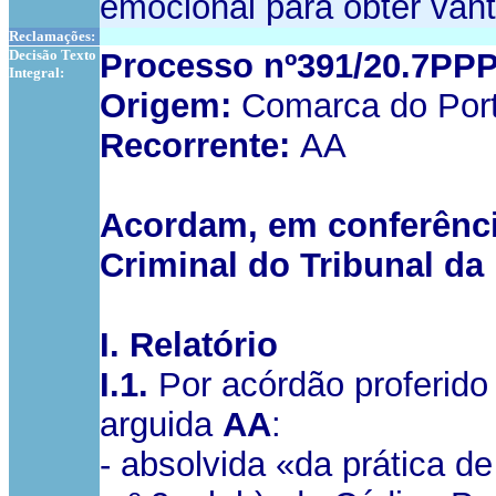
emocional para obter vant
Reclamações:
Decisão Texto
Processo nº391/20.7PP
Integral:
Origem:
Comarca do Porto
Recorrente:
AA
Acordam, em conferênci
Criminal do Tribunal da
I. Relatório
I.1.
Por acórdão proferido
arguida
AA
:
- absolvida «da prática de 