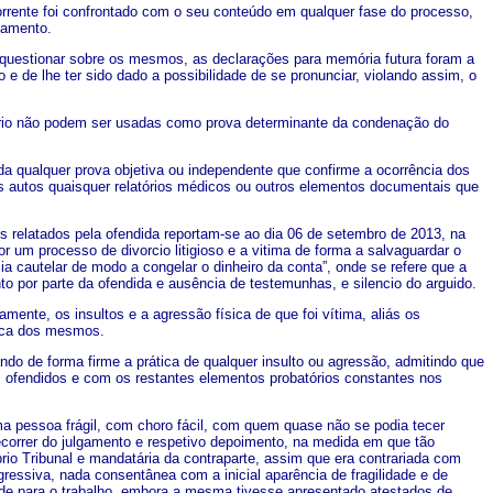
orrente foi confrontado com o seu conteúdo em qualquer fase do processo,
gamento.
 questionar sobre os mesmos, as declarações para memória futura foram a
 de lhe ter sido dado a possibilidade de se pronunciar, violando assim, o
tório não podem ser usadas como prova determinante da condenação do
a qualquer prova objetiva ou independente que confirme a ocorrência dos
aos autos quaisquer relatórios médicos ou outros elementos documentais que
 relatados pela ofendida reportam-se ao dia 06 de setembro de 2013, na
r um processo de divorcio litigioso e a vitima de forma a salvaguardar o
a cautelar de modo a congelar o dinheiro da conta”, onde se refere que a
to por parte da ofendida e ausência de testemunhas, e silencio do arguido.
ente, os insultos e a agressão física de que foi vítima, aliás os
tica dos mesmos.
ndo de forma firme a prática de qualquer insulto ou agressão, admitindo que
 ofendidos e com os restantes elementos probatórios constantes nos
a pessoa frágil, com choro fácil, com quem quase não se podia tecer
ecorrer do julgamento e respetivo depoimento, na medida em que tão
io Tribunal e mandatária da contraparte, assim que era contrariada com
essiva, nada consentânea com a inicial aparência de fragilidade e de
dade para o trabalho, embora a mesma tivesse apresentado atestados de