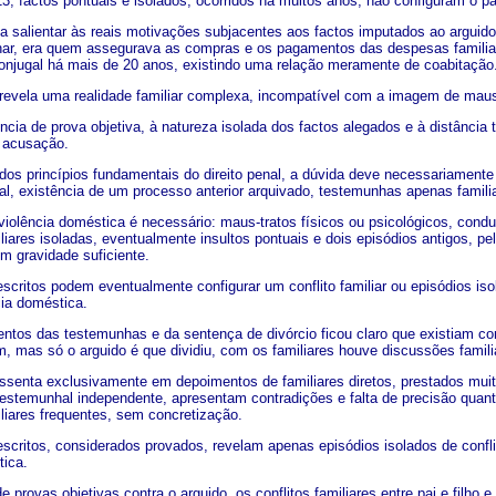
, factos pontuais e isolados, ocorridos há muitos anos, não configuram o pad
da salientar às reais motivações subjacentes aos factos imputados ao argui
alhar, era quem assegurava as compras e os pagamentos das despesas familia
onjugal há mais de 20 anos, existindo uma relação meramente de coabitação
 revela uma realidade familiar complexa, incompatível com a imagem de mau
ncia de prova objetiva, à natureza isolada dos factos alegados e à distância
 acusação.
dos princípios fundamentais do direito penal, a dúvida deve necessariamente
, existência de um processo anterior arquivado, testemunhas apenas familiare
r violência doméstica é necessário: maus-tratos físicos ou psicológicos, con
iares isoladas, eventualmente insultos pontuais e dois episódios antigos, pel
m gravidade suficiente.
escritos podem eventualmente configurar um conflito familiar ou episódios is
cia doméstica.
ntos das testemunhas e da sentença de divórcio ficou claro que existiam co
, mas só o arguido é que dividiu, com os familiares houve discussões famili
ssenta exclusivamente em depoimentos de familiares diretos, prestados mui
estemunhal independente, apresentam contradições e falta de precisão quanto
iliares frequentes, sem concretização.
scritos, considerados provados, revelam apenas episódios isolados de conflit
tica.
e provas objetivas contra o arguido, os conflitos familiares entre pai e filh