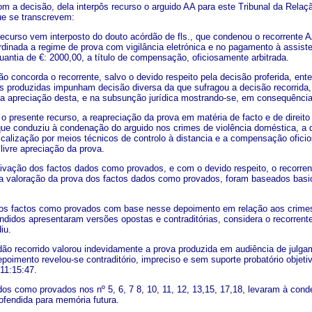
m a decisão, dela interpôs recurso o arguido AA para este Tribunal da Rela
ue se transcrevem:
recurso vem interposto do douto acórdão de fls., que condenou o recorrente
dinada a regime de prova com vigilância eletrónica e no pagamento à assiste
uantia de €: 2000,00, a título de compensação, oficiosamente arbitrada.
o concorda o recorrente, salvo o devido respeito pela decisão proferida, ente
vas produzidas impunham decisão diversa da que sufragou a decisão recorrida,
na apreciação desta, e na subsunção jurídica mostrando-se, em consequência, 
o presente recurso, a reapreciação da prova em matéria de facto e de direito
ue conduziu à condenação do arguido nos crimes de violência doméstica, a qu
calização por meios técnicos de controlo à distancia e a compensação oficios
livre apreciação da prova.
ivação dos factos dados como provados, e com o devido respeito, o recorrent
 valoração da prova dos factos dados como provados, foram baseados basi
os factos como provados com base nesse depoimento em relação aos crimes d
endidos apresentaram versões opostas e contraditórias, considera o recorrent
iu.
dão recorrido valorou indevidamente a prova produzida em audiência de julg
poimento revelou-se contraditório, impreciso e sem suporte probatório objet
 11:15:47.
dos como provados nos nº 5, 6, 7 8, 10, 11, 12, 13,15, 17,18, levaram à con
ofendida para memória futura.