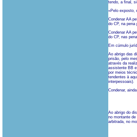
tendo, a final, 
«Pelo exposto, d
Condenar AA pela
do CP, na pena p
Condenar AA pela
do CP, nas pena
Em cúmulo juríd
Ao abrigo das d
prisão, pelo me
através da reali
assistente BB e 
por meios técni
tendentes à aqu
interpessoais).
Condenar, ainda
Ao abrigo do di
no montante de 
arbitrada, no m