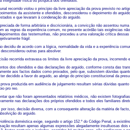
a integridade física ou psíquica dos ofendidos.
unal recorrido violou o princípio da livre apreciação da prova previsto no art
poimentos da assistente e ofendidos, desconsiderou o depoimento do arguido 
stados e que levaram à condenação do arguido.
 apreciada de forma arbitrária e discricionária, a convicção não assentou num
m as regras da experiência comum, no presente acórdão tais exigências não 
depoimentos das testemunhas, não procedeu a uma valoração crítica dessas
jetivamente frágil.
ão decidiu de acordo com a lógica, normalidade da vida e a experiência comum
 desconsiderou outras para absolver.
isão recorrida extravasa os limites da livre apreciação da prova, incorrendo 
ntos dos ofendidos e das declarações do arguido, conforme consta das tran
mente aos factos dados como provados, pelo que, subsistem dúvidas quanto
 ter decidido a favor do arguido, ao abrigo do princípio constitucional da pre
 prova produzida em audiência de julgamento resultam sérias dúvidas quanto 
bio pro reo.
ientar que não foram apresentados relatórios médicos, não existem fotograf
vamente nas declarações dos próprios ofendidos e todos eles familiares dire
 por isso, decisão diversa, com a consequente alteração da matéria de fact
bsolvição do arguido.
violência doméstica exige, segundo o artigo 152.º do Código Penal, a existên
sação resultam apenas algumas expressões alegadamente insultuosas dois ep