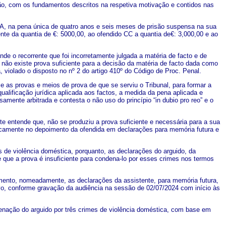
ção, com os fundamentos descritos na respetiva motivação e contidos nas
 AA, na pena única de quatro anos e seis meses de prisão suspensa na sua
nte da quantia de €: 5000,00, ao ofendido CC a quantia de€: 3,000,00 e ao
nde o recorrente que foi incorretamente julgada a matéria de facto e de
 não existe prova suficiente para a decisão da matéria de facto dada como
violado o disposto no nº 2 do artigo 410º do Código de Proc. Penal.
 e as provas e meios de prova de que se serviu o Tribunal, para formar a
alificação jurídica aplicada aos factos, a medida da pena aplicada e
amente arbitrada e contesta o não uso do princípio “in dubio pro reo” e o
e entende que, não se produziu a prova suficiente e necessária para a sua
camente no depoimento da ofendida em declarações para memória futura e
e violência doméstica, porquanto, as declarações do arguido, da
e que a prova é insuficiente para condena-lo por esses crimes nos termos
amento, nomeadamente, as declarações da assistente, para memória futura,
ivo, conforme gravação da audiência na sessão de 02/07/2024 com início às
denação do arguido por três crimes de violência doméstica, com base em