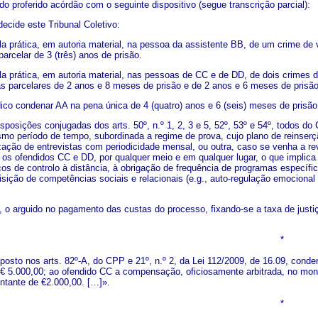
sido proferido acórdão com o seguinte dispositivo (segue transcrição parcial):
ecide este Tribunal Coletivo:
 prática, em autoria material, na pessoa da assistente BB, de um crime de violê
arcelar de 3 (três) anos de prisão.
 prática, em autoria material, nas pessoas de CC e de DD, de dois crimes de vi
s parcelares de 2 anos e 8 meses de prisão e de 2 anos e 6 meses de prisão
ico condenar AA na pena única de 4 (quatro) anos e 6 (seis) meses de prisão
isposições conjugadas dos arts. 50º, n.º 1, 2, 3 e 5, 52º, 53º e 54º, todos 
smo período de tempo, subordinada a regime de prova, cujo plano de reinser
zação de entrevistas com periodicidade mensal, ou outra, caso se venha a rev
os ofendidos CC e DD, por qualquer meio e em qualquer lugar, o que implica o
cos de controlo à distância, à obrigação de frequência de programas específi
isição de competências sociais e relacionais (e.g., auto-regulação emociona
, o arguido no pagamento das custas do processo, fixando-se a taxa de just
*
sposto nos arts. 82º-A, do CPP e 21º, n.º 2, da Lei 112/2009, de 16.09, cond
€ 5.000,00; ao ofendido CC a compensação, oficiosamente arbitrada, no mo
ontante de €2.000,00. […]».
*