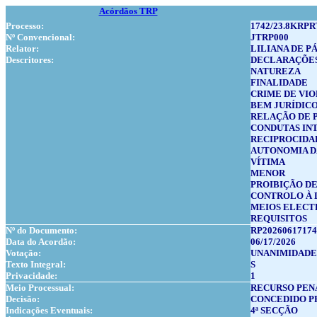
Acórdãos TRP
Processo:
1742/23.8KRPR
Nº Convencional:
JTRP000
Relator:
LILIANA DE PÁ
Descritores:
DECLARAÇÕES
NATUREZA
FINALIDADE
CRIME DE VI
BEM JURÍDIC
RELAÇÃO DE 
CONDUTAS IN
RECIPROCIDA
AUTONOMIA D
VÍTIMA
MENOR
PROIBIÇÃO D
CONTROLO À 
MEIOS ELECT
REQUISITOS
Nº do Documento:
RP20260617174
Data do Acordão:
06/17/2026
Votação:
UNANIMIDADE
Texto Integral:
S
Privacidade:
1
Meio Processual:
RECURSO PEN
Decisão:
CONCEDIDO P
Indicações Eventuais:
4ª SECÇÃO