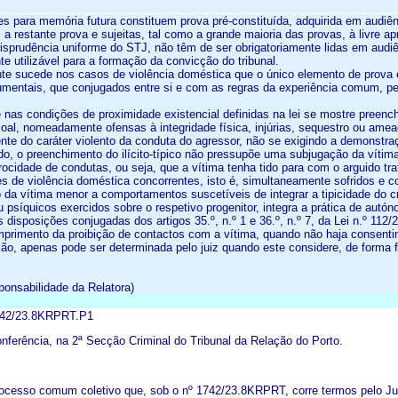
ões para memória futura constituem prova pré-constituída, adquirida em audiê
 restante prova e sujeitas, tal como a grande maioria das provas, à livre ap
urisprudência uniforme do STJ, não têm de ser obrigatoriamente lidas em aud
e utilizável para a formação da convicção do tribunal.
ente sucede nos casos de violência doméstica que o único elemento de prova 
umentais, que conjugados entre si e com as regras da experiência comum, p
 nas condições de proximidade existencial definidas na lei se mostre preenc
soal, nomeadamente ofensas à integridade física, injúrias, sequestro ou ameaç
te do caráter violento da conduta do agressor, não se exigindo a demonstraçã
ado, o preenchimento do ilícito-típico não pressupõe uma subjugação da vítim
procidade de condutas, ou seja, que a vítima tenha tido para com o arguido tr
es de violência doméstica concorrentes, isto é, simultaneamente sofridos e c
o da vítima menor a comportamentos suscetíveis de integrar a tipicidade do
ou psíquicos exercidos sobre o respetivo progenitor, integra a prática de aut
s disposições conjugadas dos artigos 35.º, n.º 1 e 36.º, n.º 7, da Lei n.º 11
mprimento da proibição de contactos com a vítima, quando não haja consent
ação, apenas pode ser determinada pelo juiz quando este considere, de forma 
ponsabilidade da Relatora)
742/23.8KRPRT.P1
ferência, na 2ª Secção Criminal do Tribunal da Relação do Porto.
ocesso comum coletivo que, sob o nº 1742/23.8KRPRT, corre termos pelo Juíz