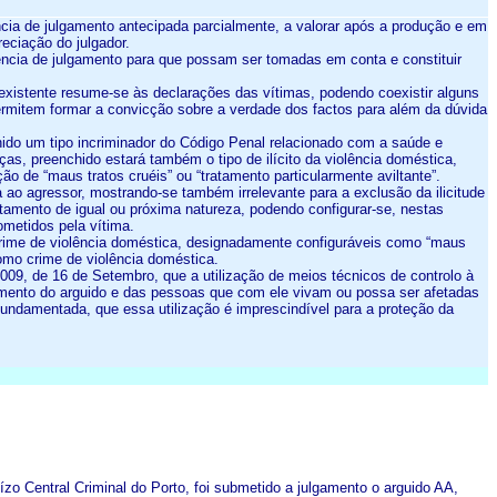
ncia de julgamento antecipada parcialmente, a valorar após a produção e em
reciação do julgador.
iência de julgamento para que possam ser tomadas em conta e constituir
existente resume-se às declarações das vítimas, podendo coexistir alguns
ermitem formar a convicção sobre a verdade dos factos para além da dúvida
hido um tipo incriminador do Código Penal relacionado com a saúde e
as, preenchido estará também o tipo de ilícito da violência doméstica,
o de “maus tratos cruéis” ou “tratamento particularmente aviltante”.
a ao agressor, mostrando-se também irrelevante para a exclusão da ilicitude
atamento de igual ou próxima natureza, podendo configurar-se, nestas
ometidos pela vítima.
 crime de violência doméstica, designadamente configuráveis como “maus
ónomo crime de violência doméstica.
2/2009, de 16 de Setembro, que a utilização de meios técnicos de controlo à
imento do arguido e das pessoas que com ele vivam ou possa ser afetadas
fundamentada, que essa utilização é imprescindível para a proteção da
o Central Criminal do Porto, foi submetido a julgamento o arguido AA,