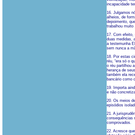
incapacidade te
16. Julgamos nó
alheios, de form
depoimento, que
trabalhou muito
17. Com efeito,
duas medidas, a
a testemunha EE
sem nunca a mã
18. Por estas c
réu, “era só o 
o réu partilhou
herança de seus
também ela rece
bancário como d
19. Importa ain
e não concretiz
20. Os meios de
episódios isola
21. A jurisprud
consequências r
comprovados.
22. Acresce que