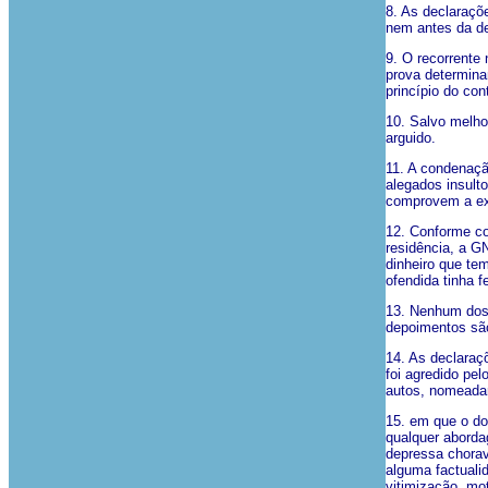
8. As declaraçõ
nem antes da de
9. O recorrente
prova determina
princípio do con
10. Salvo melho
arguido.
11. A condenaçã
alegados insult
comprovem a ex
12. Conforme co
residência, a G
dinheiro que te
ofendida tinha f
13. Nenhum dos 
depoimentos são
14. As declaraç
foi agredido pe
autos, nomeadam
15. em que o do
qualquer aborda
depressa chorav
alguma factuali
vitimização, mo