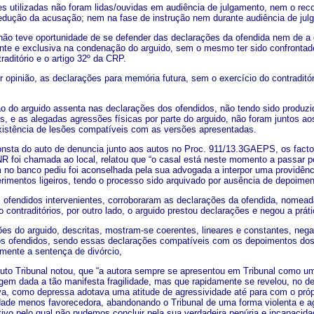
es utilizadas não foram lidas/ouvidas em audiência de julgamento, nem o rec
dução da acusação; nem na fase de instrução nem durante audiência de jul
 não teve oportunidade de se defender das declarações da ofendida nem de a
nte e exclusiva na condenação do arguido, sem o mesmo ter sido confrontado e
traditório e o artigo 32º da CRP.
r opinião, as declarações para memória futura, sem o exercício do contradi
o do arguido assenta nas declarações dos ofendidos, não tendo sido produzid
os, e as alegadas agressões físicas por parte do arguido, não foram juntos 
istência de lesões compatíveis com as versões apresentadas.
nsta do auto de denuncia junto aos autos no Proc. 911/13.3GAEPS, os factos
NR foi chamada ao local, relatou que “o casal está neste momento a passar po
m no banco pediu foi aconselhada pela sua advogada a interpor uma providênci
erimentos ligeiros, tendo o processo sido arquivado por ausência de depoimen
ofendidos intervenientes, corroboraram as declarações da ofendida, nomeadam
 contraditórios, por outro lado, o arguido prestou declarações e negou a prá
ões do arguido, descritas, mostram-se coerentes, lineares e constantes, nega
los ofendidos, sendo essas declarações compatíveis com os depoimentos dos
ente a sentença de divórcio,
uto Tribunal notou, que “a autora sempre se apresentou em Tribunal como um
gem dada a tão manifesta fragilidade, mas que rapidamente se revelou, no d
a, como depressa adotava uma atitude de agressividade até para com o própr
dade menos favorecedora, abandonando o Tribunal de uma forma violenta e agr
tivo pelo qual não pudemos concluir pela sua verdadeira penúria e incapaci