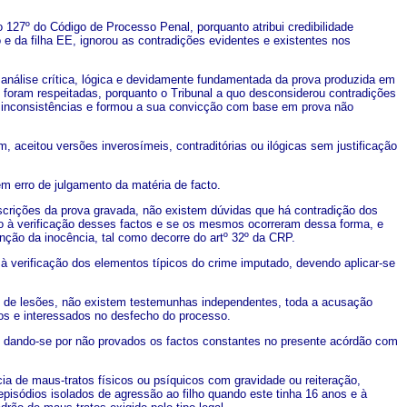
igo 127º do Código de Processo Penal, porquanto atribui credibilidade
e da filha EE, ignorou as contradições evidentes e existentes nos
a análise crítica, lógica e devidamente fundamentada da prova produzida em
foram respeitadas, porquanto o Tribunal a quo desconsiderou contradições
 inconsistências e formou a sua convicção com base em prova não
, aceitou versões inverosímeis, contraditórias ou ilógicas sem justificação
em erro de julgamento da matéria de facto.
scrições da prova gravada, não existem dúvidas que há contradição dos
 à verificação desses factos e se os mesmos ocorreram dessa forma, e
sunção da inocência, tal como decorre do artº 32º da CRP.
à verificação dos elementos típicos do crime imputado, devendo aplicar-se
ias de lesões, não existem testemunhas independentes, toda a acusação
tos e interessados no desfecho do processo.
o, dando-se por não provados os factos constantes no presente acórdão com
cia de maus-tratos físicos ou psíquicos com gravidade ou reiteração,
isódios isolados de agressão ao filho quando este tinha 16 anos e à