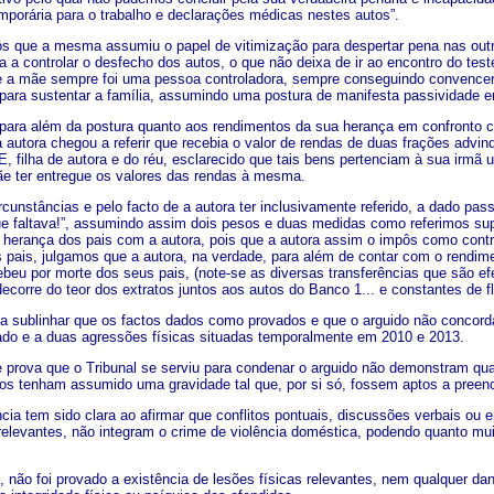
mporária para o trabalho e declarações médicas nestes autos”.
s que a mesma assumiu o papel de vitimização para despertar pena nas outr
a a controlar o desfecho dos autos, o que não deixa de ir ao encontro do tes
 a mãe sempre foi uma pessoa controladora, sempre conseguindo convencer 
 para sustentar a família, assumindo uma postura de manifesta passividade e
 para além da postura quanto aos rendimentos da sua herança em confronto 
 autora chegou a referir que recebia o valor de rendas de duas frações advi
, filha de autora e do réu, esclarecido que tais bens pertenciam à sua irmã 
e ter entregue os valores das rendas à mesma.
ircunstâncias e pelo facto de a autora ter inclusivamente referido, a dado p
que faltava!”, assumindo assim dois pesos e duas medidas como referimos su
 a herança dos pais com a autora, pois que a autora assim o impôs como cont
 pais, julgamos que a autora, na verdade, para além de contar com o rendi
beu por morte dos seus pais, (note-se as diversas transferências que são e
ecorre do teor dos extratos juntos aos autos do Banco 1... e constantes de fl
da sublinhar que os factos dados como provados e que o arguido não concorda
ado e a duas agressões físicas situadas temporalmente em 2010 e 2013.
 prova que o Tribunal se serviu para condenar o arguido não demonstram qu
dos tenham assumido uma gravidade tal que, por si só, fossem aptos a preen
ência tem sido clara ao afirmar que conflitos pontuais, discussões verbais o
elevantes, não integram o crime de violência doméstica, podendo quanto muit
, não foi provado a existência de lesões físicas relevantes, nem qualquer dan