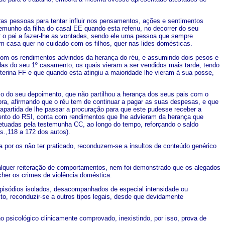
as pessoas para tentar influir nos pensamentos, ações e sentimentos
temunho da filha do casal EE quando esta referiu, no decorrer do seu
o pai a fazer-lhe as vontades, sendo ele uma pessoa que sempre
m casa quer no cuidado com os filhos, quer nas lides domésticas.
com os rendimentos advindos da herança do réu, e assumindo dois pesos e
ndas do seu 1º casamento, os quais vieram a ser vendidos mais tarde, tendo
uterina FF e que quando esta atingiu a maioridade lhe vieram à sua posse,
asso do seu depoimento, que não partilhou a herança dos seus pais com o
pra, afirmando que o réu tem de continuar a pagar as suas despesas, e que
rapartida de lhe passar a procuração para que este pudesse receber a
mento do RSI, conta com rendimentos que lhe advieram da herança que
fetuadas pela testemunha CC, ao longo do tempo, reforçando o saldo
s.,118 a 172 dos autos).
 por os não ter praticado, reconduzem-se a insultos de conteúdo genérico
alquer reiteração de comportamentos, nem foi demonstrado que os alegados
cher os crimes de violência doméstica.
u episódios isolados, desacompanhados de especial intensidade ou
o, reconduzir-se a outros tipos legais, desde que devidamente
o psicológico clinicamente comprovado, inexistindo, por isso, prova de