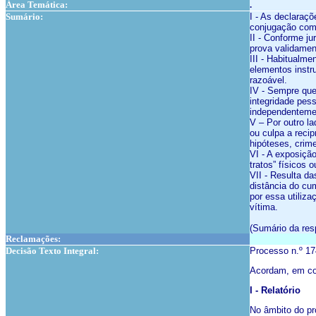
Área Temática:
.
Sumário:
I - As declaraç
conjugação com a
II - Conforme j
prova validament
III - Habitualm
elementos instr
razoável.
IV - Sempre que
integridade pes
independentemen
V – Por outro l
ou culpa a reci
hipóteses, crim
VI - A exposiçã
tratos” físicos 
VII - Resulta da
distância do cu
por essa utiliz
vítima.
(Sumário da res
Reclamações:
Decisão Texto Integral:
Processo n.º 1
Acordam, em con
I - Relatório
No âmbito do pr