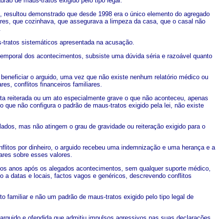
rão de maus-tratos exigido pelo tipo legal.
do, resultou demonstrado que desde 1998 era o único elemento do agregado
res, que cozinhava, que assegurava a limpeza da casa, que o casal não
.
s-tratos sistemáticos apresentada na acusação.
 temporal dos acontecimentos, subsiste uma dúvida séria e razoável quanto
 beneficiar o arguido, uma vez que não existe nenhum relatório médico ou
s, conflitos financeiros familiares.
duta reiterada ou um ato especialmente grave o que não aconteceu, apenas
o que não configura o padrão de maus-tratos exigido pela lei, não existe
olados, mas não atingem o grau de gravidade ou reiteração exigido para o
nflitos por dinheiro, o arguido recebeu uma indemnização e uma herança e a
ares sobre esses valores.
tos anos após os alegados acontecimentos, sem qualquer suporte médico,
 a datas e locais, factos vagos e genéricos, descrevendo conflitos
o familiar e não um padrão de maus-tratos exigido pelo tipo legal de
o e arguido e ofendida que admitiu impulsos agressivos nas suas declarações,