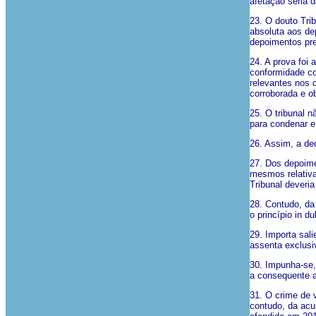
afetação séria d
23. O douto Trib
absoluta aos de
depoimentos pre
24. A prova foi
conformidade co
relevantes nos 
corroborada e ob
25. O tribunal n
para condenar e
26. Assim, a dec
27. Dos depoime
mesmos relativa
Tribunal deveria
28. Contudo, da
o princípio in du
29. Importa sal
assenta exclusi
30. Impunha-se,
a consequente a
31. O crime de 
contudo, da acu