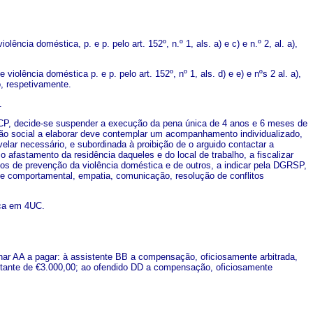
ncia doméstica, p. e p. pelo art. 152º, n.º 1, als. a) e c) e n.º 2, al. a),
olência doméstica p. e p. pelo art. 152º, nº 1, als. d) e e) e nºs 2 al. a),
, respetivamente.
.
do CP, decide-se suspender a execução da pena única de 4 anos e 6 meses de
ção social a elaborar deve contemplar um acompanhamento individualizado,
elar necessário, e subordinada à proibição de o arguido contactar a
 afastamento da residência daqueles e do local de trabalho, a fiscalizar
cos de prevenção da violência doméstica e de outros, a indicar pela DGRSP,
l e comportamental, empatia, comunicação, resolução de conflitos
iça em 4UC.
enar AA a pagar: à assistente BB a compensação, oficiosamente arbitrada,
ntante de €3.000,00; ao ofendido DD a compensação, oficiosamente