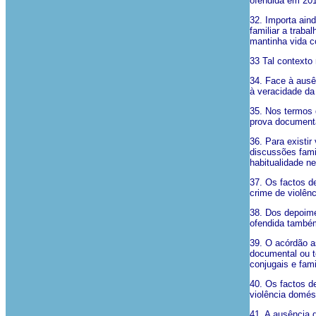
ofendida em 2013
32. Importa ain
familiar a trab
mantinha vida c
33 Tal contexto
34. Face à ausê
à veracidade da
35. Nos termos 
prova documental
36. Para existi
discussões famil
habitualidade ne
37. Os factos d
crime de violên
38. Dos depoime
ofendida também
39. O acórdão a
documental ou t
conjugais e fam
40. Os factos de
violência domés
41. A ausência d