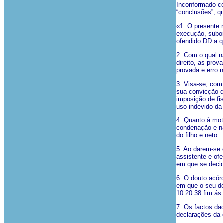
Inconformado co
“conclusões”, q
«1. O presente 
execução, subor
ofendido DD a q
2. Com o qual nã
direito, as pro
provada e erro 
3. Visa-se, com 
sua convicção q
imposição de fis
uso indevido da 
4. Quanto à mot
condenação e na
do filho e neto.
5. Ao darem-se 
assistente e of
em que se decid
6. O douto acór
em que o seu de
10:20:38 fim ás
7. Os factos da
declarações da 