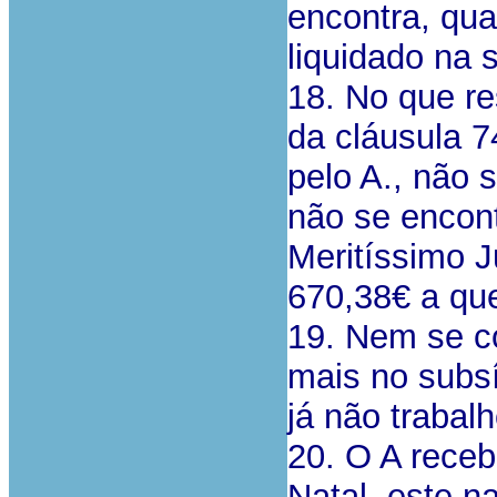
encontra, qua
liquidado na 
18. No que re
da cláusula 7
pelo A., não 
não se encon
Meritíssimo J
670,38€ a que
19. Nem se 
mais no subsí
já não trabal
20. O A receb
Natal, este 