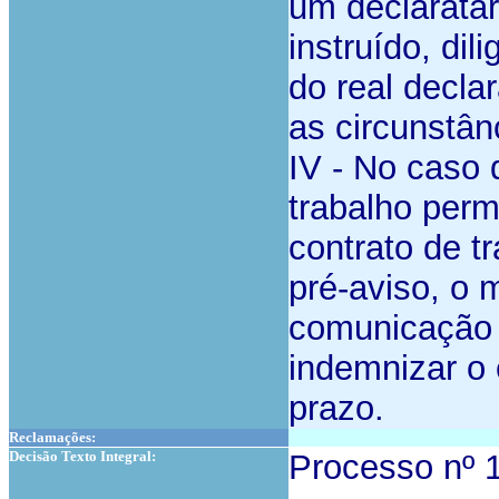
um declaratá
instruído, di
do real decla
as circunstân
IV - No caso 
trabalho perm
contrato de t
pré-aviso, o 
comunicação 
indemnizar o
prazo.
Reclamações:
Decisão Texto Integral:
Processo nº