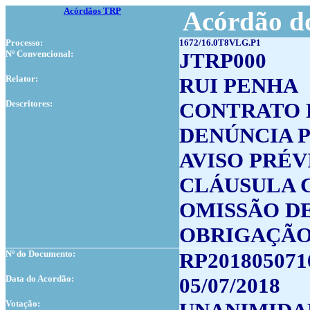
Acórdãos TRP
Acórdão do
Processo:
1672/16.0T8VLG.P1
Nº Convencional:
JTRP000
Relator:
RUI PENHA
Descritores:
CONTRATO 
DENÚNCIA 
AVISO PRÉV
CLÁUSULA 
OMISSÃO D
OBRIGAÇÃO
Nº do Documento:
RP201805071
Data do Acordão:
05/07/2018
Votação: