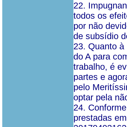
22. Impugnand
todos os efei
por não devido
de subsídio d
23. Quanto à 
do A para com
trabalho, é e
partes e ago
pelo Meritíss
optar pela não
24. Conforme 
prestadas em 