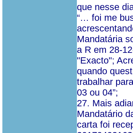
que nesse di
“… foi me bus
acrescentand
Mandatária so
a R em 28-12-
"Exacto"; Acr
quando quest
trabalhar para
03 ou 04”;
27. Mais adia
Mandatário d
carta foi rec