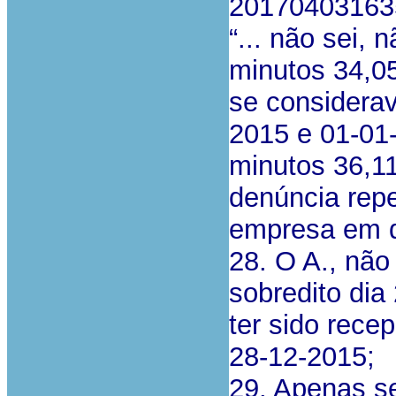
201704031635
“... não sei, 
minutos 34,0
se considerav
2015 e 01-01
minutos 36,11
denúncia repe
empresa em di
28. O A., não
sobredito di
ter sido rece
28-12-2015;
29. Apenas s