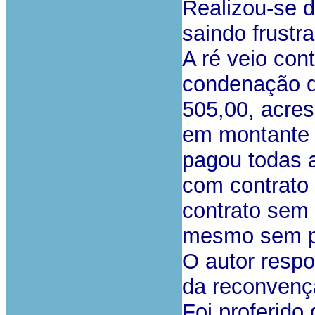
Realizou-se d
saindo frustr
A ré veio con
condenação do
505,00, acres
em montante i
pagou todas 
com contrato 
contrato sem 
mesmo sem pr
O autor resp
da reconvenç
Foi proferido