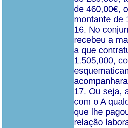
de 460,00€, o
montante de 
16. No conju
recebeu a mai
a que contrat
1.505,000, co
esquematicam
acompanharam
17. Ou seja, 
com o A qualq
que lhe pagou
relação labor