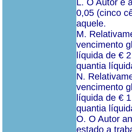
L. O Autor e
0,05 (cinco c
aquele.
M. Relativam
vencimento gl
líquida de € 
quantia líqui
N. Relativam
vencimento gl
líquida de € 
quantia líqui
O. O Autor ant
estado a traba