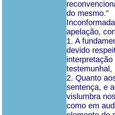
reconvenciona
do mesmo.”
Inconformada 
apelação, con
1. A fundame
devido respei
interpretação
testemunhal, 
2. Quanto ao
sentença, e 
vislumbra nos
como em audi
elemento de 