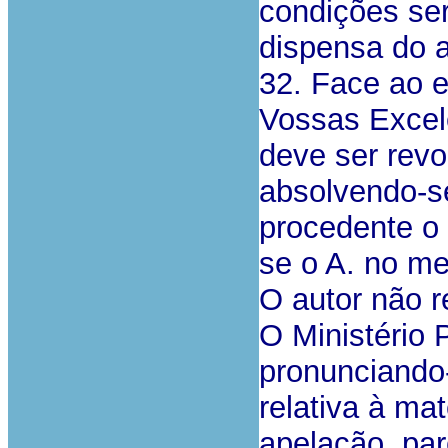
condições ser
dispensa do av
32. Face ao 
Vossas Excel
deve ser revo
absolvendo-s
procedente o
se o A. no m
O autor não 
O Ministério 
pronunciando
relativa à ma
apelação, par