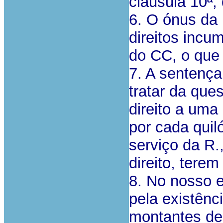
cláusula 10ª, 
6. O ónus da 
direitos incu
do CC, o que 
7. A sentença
tratar da ques
direito a um
por cada qui
serviço da R.
direito, tere
8. No nosso 
pela existênc
montantes dec