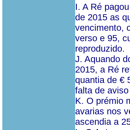
I. A Ré pago
de 2015 as qu
vencimento, c
verso e 95, c
reproduzido.
J. Aquando 
2015, a Ré re
quantia de € 
falta de aviso
K. O prémio 
avarias nos v
ascendia a 25