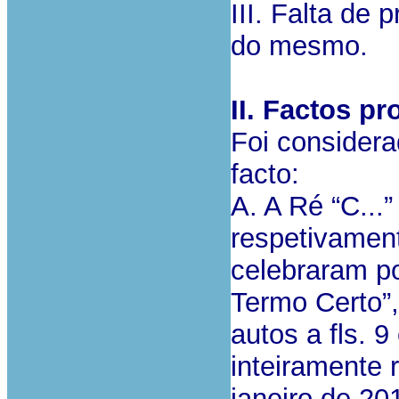
III. Falta de
do mesmo.
II. Factos p
Foi considera
facto:
A. A Ré “C...”
respetivament
celebraram po
Termo Certo”,
autos a fls. 9
inteiramente 
janeiro de 20