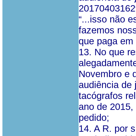
201704031629
“...isso não e
fazemos noss
que paga em 
13. No que re
alegadamente
Novembro e d
audiência de 
tacógrafos r
ano de 2015, 
pedido;
14. A R. por 