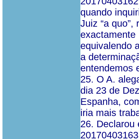
201704031629
quando inquir
Juiz “a quo”,
exactamente .
equivalendo a
a determinaçã
entendemos e
25. O A. aleg
dia 23 de De
Espanha, com
iria mais trab
26. Declarou 
201704031635