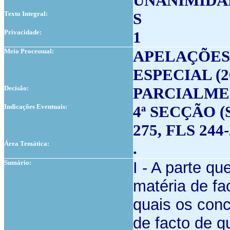
UNANIMIDA
Texto Integral:
S
Privacidade:
1
Meio Processual:
APELAÇÕES
ESPECIAL (2
Decisão:
PARCIALME
Indicações Eventuais:
4ª SECÇÃO (
275, FLS 244-
Área Temática:
.
Sumário:
I - A parte q
matéria de fa
quais os conc
de facto de q