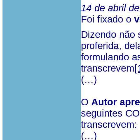
14 de abril d
Foi fixado o
v
Dizendo não 
proferida, de
formulando 
transcrevem
[
(…)
O
Autor apr
seguintes C
transcrevem:
(…)