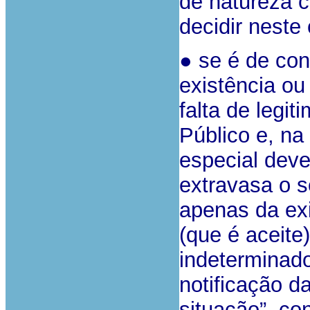
de natureza c
decidir neste
● se é de con
existência ou
falta de legit
Público e, na
especial dever
extravasa o s
apenas da exi
(que é aceite
indeterminad
notificação d
situação”, co