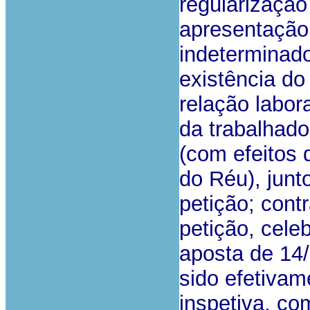
regularização
apresentação 
indeterminad
existência do
relação labor
da trabalhad
(com efeitos
do Réu), jun
petição; cont
petição, cele
aposta de 14
sido efetivam
inspetiva, co