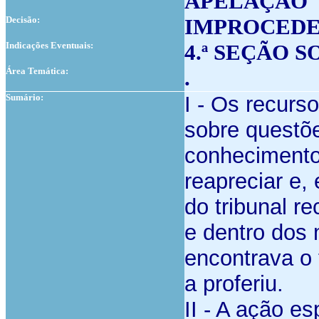
APELAÇÃO
Decisão:
IMPROCEDE
Indicações Eventuais:
4.ª SEÇÃO S
Área Temática:
.
Sumário:
I - Os recurs
sobre questõ
conhecimento 
reapreciar e,
do tribunal r
e dentro dos
encontrava o 
a proferiu.
II - A ação e