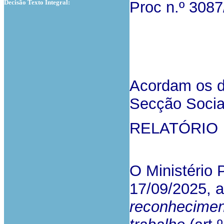
Decisão Texto Integral:
Proc n.º 308
Acordam os d
Secção Social
RELATÓRIO
O Ministério 
17/09/2025, a
reconheciment