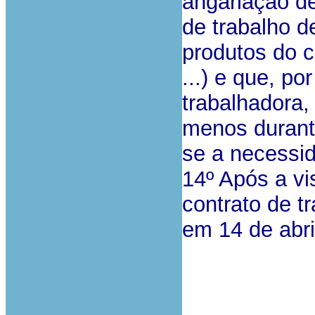
angariação d
de trabalho d
produtos do 
...) e que, p
trabalhadora,
menos durante
se a necessi
14º Após a vi
contrato de t
em 14 de abri