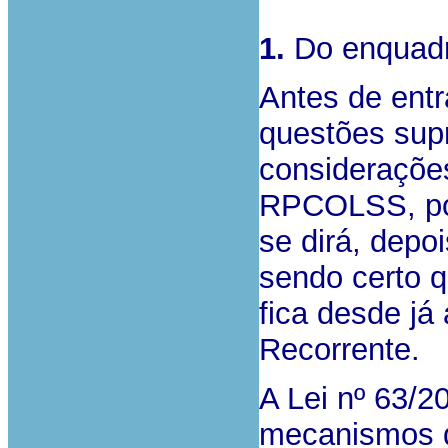
1.
Do enquadr
Antes de entr
questões sup
considerações
RPCOLSS, por
se dirá, depo
sendo certo q
fica desde j
Recorrente.
A Lei nº 63/20
mecanismos d