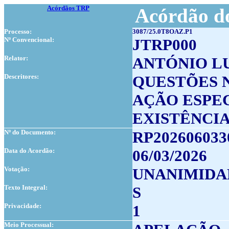
Acórdãos TRP
Acórdão do
Processo:
3087/25.0T8OAZ.P1
Nº Convencional:
JTRP000
Relator:
ANTÓNIO L
Descritores:
QUESTÕES 
AÇÃO ESPE
EXISTÊNCI
Nº do Documento:
RP202606033
Data do Acordão:
06/03/2026
Votação:
UNANIMIDA
Texto Integral:
S
Privacidade:
1
Meio Processual: