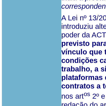
correspondent
A Lei nº 13/20
introduziu a
poder da AC
previsto par
vínculo que 
condições ca
trabalho, a 
plataformas 
contratos a
os
nos art
2º e
redação do ar