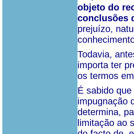
objeto do re
conclusões 
prejuízo, nat
conhecimento 
Todavia, ante
importa ter p
os termos em
É sabido que
impugnação de
determina, p
limitação ao 
do facto de,