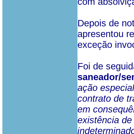
com absolviç
Depois de not
apresentou re
exceção invo
Foi de segui
saneador/se
ação especial
contrato de t
em consequên
existência de
indeterminad