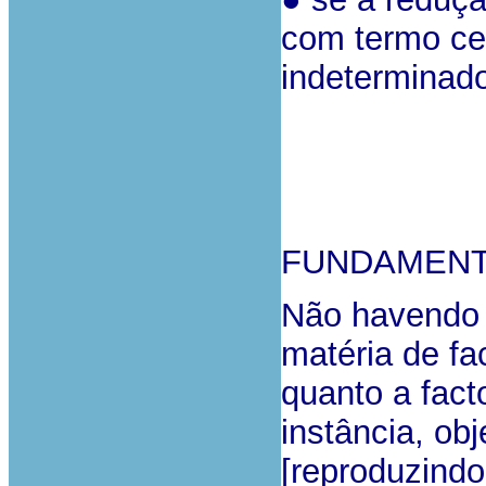
com termo cer
indeterminado
FUNDAMEN
Não havendo 
matéria de fa
quanto a fac
instância, obj
[reproduzind