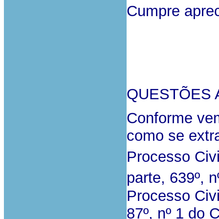
Cumpre apreci
QUESTÕES 
Conforme vem
como se extra
Processo Civi
parte, 639º, n
Processo Civil
87º, nº 1 do 