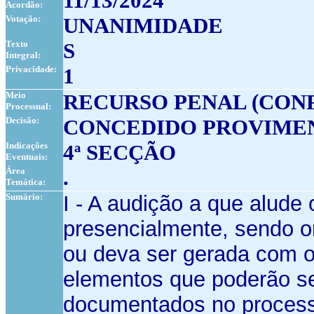
11/13/2024
Acordão:
Votação:
UNANIMIDADE
Texto
S
Integral:
Privacidade:
1
Meio
RECURSO PENAL (CON
Processual:
Decisão:
CONCEDIDO PROVIMEN
Indicações
4ª SECÇÃO
Eventuais:
Área
.
Temática:
Sumário:
I - A audição a que alude 
presencialmente, sendo or
ou deva ser gerada com o
elementos que poderão ser
documentados no processo,