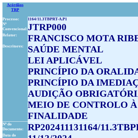
Acórdãos
TRP
Processo:
1164/11.3TBPRT-A.P1
Nº
JTRP000
Convencional:
Relator:
FRANCISCO MOTA RIB
Descritores:
SAÚDE MENTAL
LEI APLICÁVEL
PRINCÍPIO DA ORALID
PRINCÍPIO DA IMEDIA
AUDIÇÃO OBRIGATÓR
MEIO DE CONTROLO À
FINALIDADE
Nº do
RP202411131164/11.3TBP
Documento:
Data do