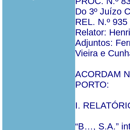
PROC. N.º 8
Do 3º Juízo C
REL. N.º 935
Relator: Henr
Adjuntos: Fe
Vieira e Cunh
ACORDAM N
PORTO:
I. RELATÓRI
“B…, S.A.” in