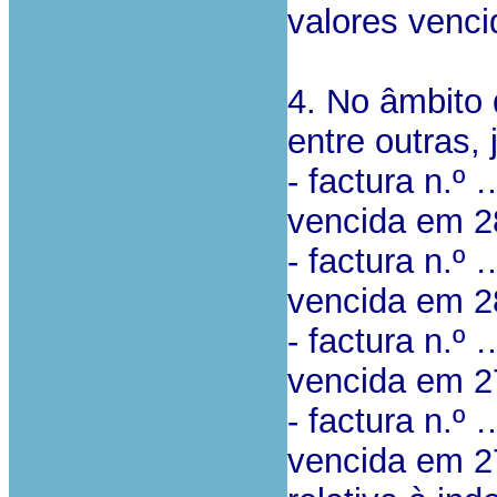
valores venci
4. No âmbito 
entre outras,
- factura n.
vencida em 28
- factura n.
vencida em 28
- factura n.
vencida em 27
- factura n.
vencida em 27