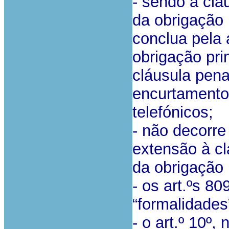
- sendo a clá
da obrigação 
conclua pela 
obrigação pri
cláusula pen
encurtamento
telefónicos;
- não decorre 
extensão à cl
da obrigação 
- os art.ºs 8
“formalidades”
- o art.º 10º,