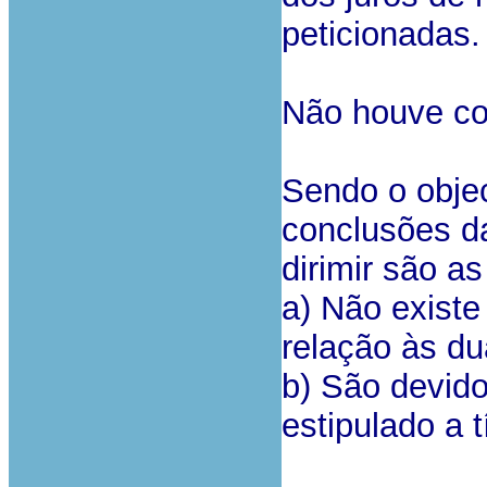
peticionadas.
Não houve co
Sendo o objec
conclusões da
dirimir são as
a) Não existe
relação às du
b) São devido
estipulado a t