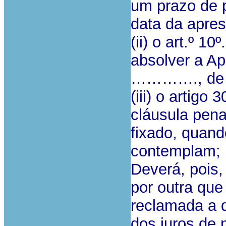
um prazo de p
data da apres
(ii) o art.º 10
absolver a Ap
…………., de 
(iii) o artigo
cláusula pena
fixado, quan
contemplam;
Deverá, pois,
por outra que
reclamada a d
dos juros de 