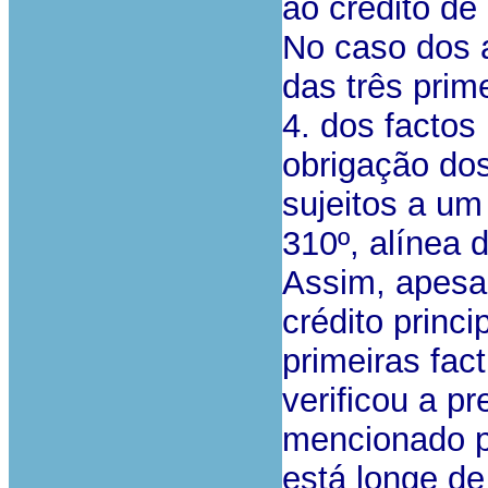
ao crédito de
No caso dos 
das três prim
4. dos factos
obrigação dos
sujeitos a um
310º, alínea 
Assim, apesar
crédito princi
primeiras fac
verificou a p
mencionado pr
está longe de