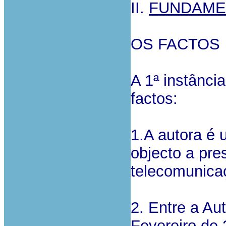
II.
FUNDAME
OS FACTOS
A 1ª instânci
factos:
1.A autora é
objecto a pre
telecomunica
2. Entre a Au
Fevereiro de 