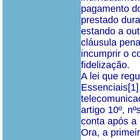
pagamento do
prestado dur
estando a out
cláusula pena
incumprir o c
fidelização.
A lei que reg
Essenciais[1]
telecomunicaç
artigo 10º, n
conta após a 
Ora, a primei