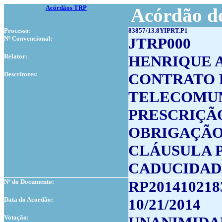
Acórdãos TRP
Acórdão do
Processo:
83857/13.8YIPRT.P1
Nº Convencional:
JTRP000
Relator:
HENRIQUE 
Descritores:
CONTRATO 
TELECOMU
PRESCRIÇÃ
OBRIGAÇÃO
CLÁUSULA 
CADUCIDAD
Nº do Documento:
RP201410218
Data do Acordão:
10/21/2014
Votação: