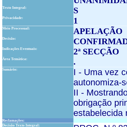
UNANIMIDA
Texto Integral:
S
Privacidade:
1
Meio Processual:
APELAÇÃO
Decisão:
CONFIRMAD
Indicações Eventuais:
2ª SECÇÃO
Área Temática:
.
Sumário:
I - Uma vez c
autonomiza-se
II - Mostrando
obrigação pri
estabelecida 
Reclamações:
Decisão Texto Integral: