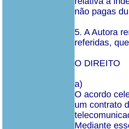
relativa à in
não pagas du
5. A Autora r
referidas, qu
O DIREITO
a)
O acordo cele
um contrato d
telecomunica
Mediante esse