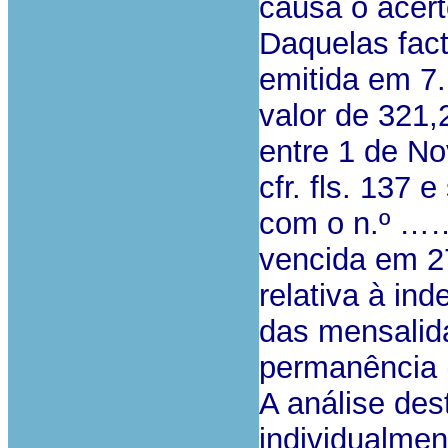
causa o acert
Daquelas fac
emitida em 7
valor de 321,
entre 1 de N
cfr. fls. 137
com o n.º …
vencida em 27
relativa à in
das mensalid
permanência (
A análise des
individualmen