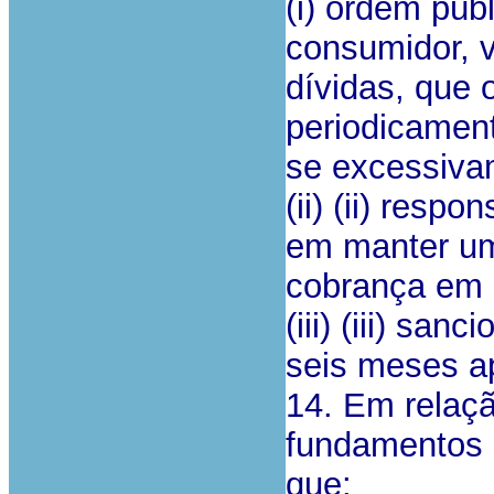
(i) ordem púb
consumidor, 
dívidas, que
periodicament
se excessiva
(ii) (ii) resp
em manter um
cobrança em
(iii) (iii) san
seis meses ap
14. Em relaçã
fundamentos n
que: