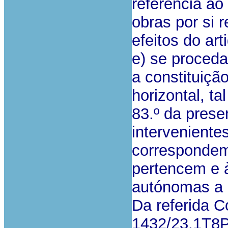
referência ao
obras por si 
efeitos do art
e) se proced
a constituiçã
horizontal, t
83.º da prese
intervenient
correspondem
pertencem e 
autónomas a c
Da referida C
1432/23.1T8PV