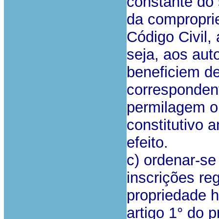
constante do s
da comproprie
Código Civil,
seja, aos aut
beneficiem de
correspondent
permilagem or
constitutivo 
efeito.
c) ordenar-se
inscrições reg
propriedade h
artigo 1° do 