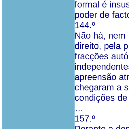
formal é insu
poder de facto
144.º
Não há, nem 
direito, pela 
fracções aut
independente
apreensão at
chegaram a s
condições de 
…
157.º
Perante a de