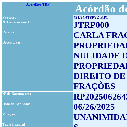
Acórdãos TRP
Acórdão do
Processo:
431/24.0T8PVZ-B.P1
Nº Convencional:
JTRP000
Relator:
CARLA FRA
Descritores:
PROPRIEDA
NULIDADE 
PROPRIEDA
DIREITO DE
FRAÇÕES
Nº do Documento:
RP202506264
Data do Acordão:
06/26/2025
Votação:
UNANIMIDA
Texto Integral: