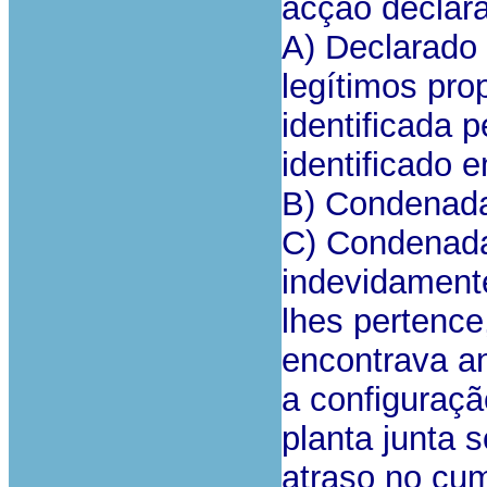
acção declara
A) Declarado 
legítimos pro
identificada p
identificado e
B) Condenada 
C) Condenada 
indevidament
lhes pertenc
encontrava an
a configuraçã
planta junta 
atraso no cu