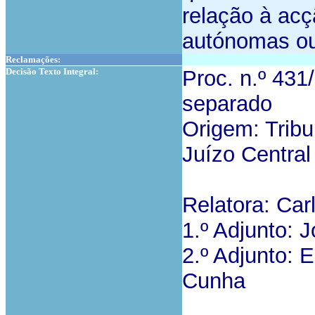
relação à acç
autónomas ou
Reclamações:
Decisão Texto Integral:
Proc. n.º 43
separado
Origem: Tribu
Juízo Central
Relatora: Car
1.º Adjunto: 
2.º Adjunto: 
Cunha