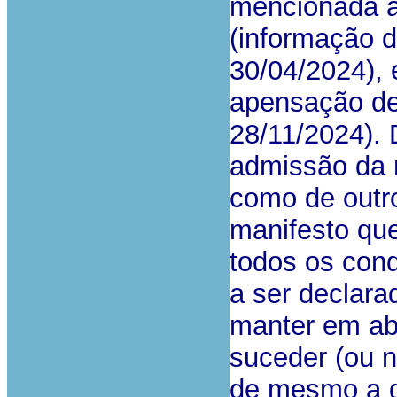
mencionada a
(informação 
30/04/2024), 
apensação de
28/11/2024). 
admissão da r
como de outr
manifesto qu
todos os cond
a ser declara
manter em abe
suceder (ou 
de mesmo a de