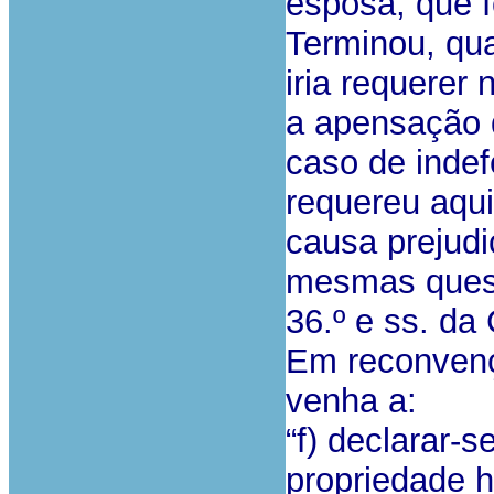
esposa, que f
Terminou, qua
iria requerer
a apensação 
caso de indef
requereu aqui
causa prejudi
mesmas quest
36.º e ss. da
Em reconvenç
venha a:
“f) declarar-s
propriedade h