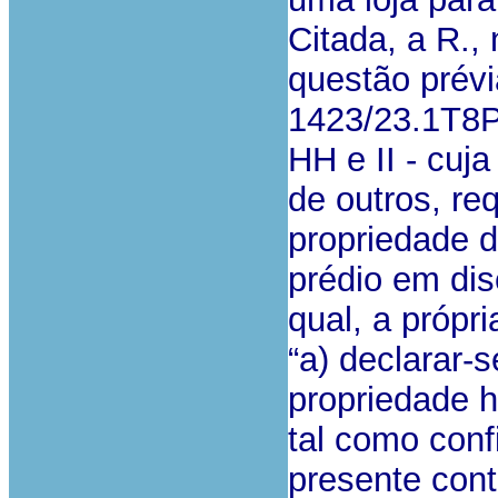
Citada, a R.,
questão prévi
1423/23.1T8P
HH e II - cuj
de outros, re
propriedade 
prédio em di
qual, a própr
“a) declarar-s
propriedade h
tal como conf
presente cont