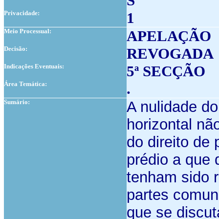
S
Privacidade:
1
Meio Processual:
APELAÇÃO
Decisão:
REVOGADA
Indicações Eventuais:
5ª SECÇÃO
Área Temática:
.
Sumário:
A nulidade do 
horizontal nã
do direito de
prédio a que 
tenham sido r
partes comuns
que se discut