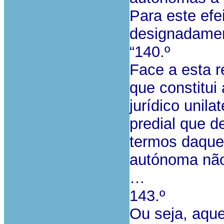
Para este efei
designadamen
“140.º
Face a esta r
que constitui
jurídico unil
predial que de
termos daquel
autónoma não 
…
143.º
Ou seja, aque