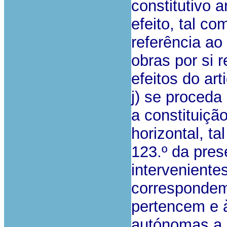
constitutivo 
efeito, tal co
referência ao
obras por si 
efeitos do art
j) se proceda
a constituiçã
horizontal, t
123.º da pres
intervenient
correspondem
pertencem e 
autónomas a c