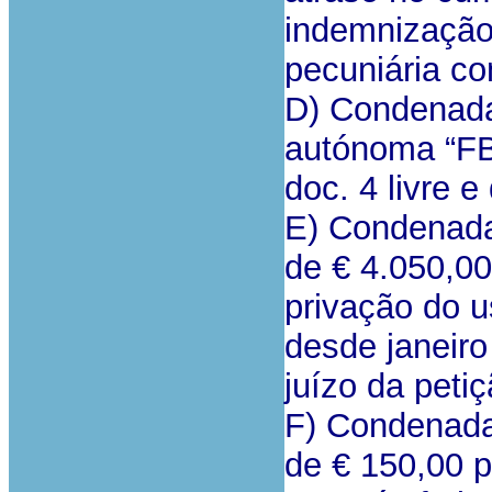
indemnização
pecuniária co
D) Condenada 
autónoma “FB”
doc. 4 livre 
E) Condenada 
de € 4.050,0
privação do u
desde janeiro
juízo da petiçã
F) Condenada 
de € 150,00 