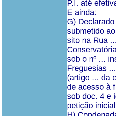
P.I. até efeti
E ainda:
G) Declarado
submetido ao 
sito na Rua ..
Conservatória
sob o nº ... i
Freguesias ..., 
(artigo ... da
de acesso à f
sob doc. 4 e 
petição inicial
H) Condenada 