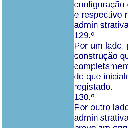
configuração q
e respectivo 
administrativ
129.º
Por um lado, 
construção qu
completamente
do que inicial
registado.
130.º
Por outro lado
administrativ
prevejam enqu