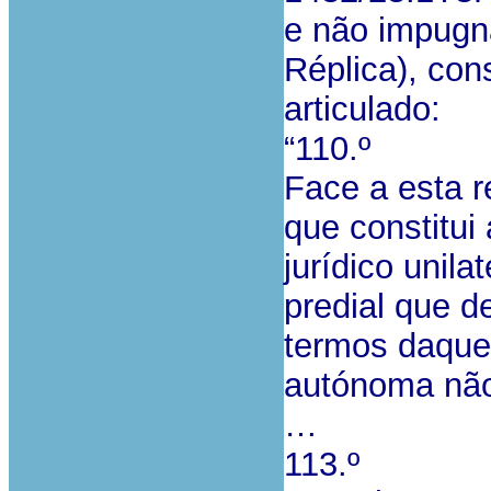
e não impugna
Réplica), con
articulado:
“110.º
Face a esta r
que constitui
jurídico unil
predial que de
termos daquel
autónoma não 
…
113.º