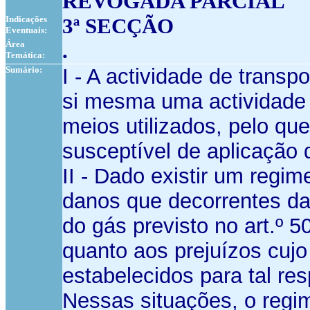
REVOGADA PARCIAL
Indicações
3ª SECÇÃO
Eventuais:
Área
.
Temática:
Sumário:
I - A actividade de transp
si mesma uma actividade
meios utilizados, pelo que
susceptível de aplicação d
II - Dado existir um regim
danos que decorrentes da
do gás previsto no art.º 5
quanto aos prejuízos cujo
estabelecidos para tal res
Nessas situações, o regi