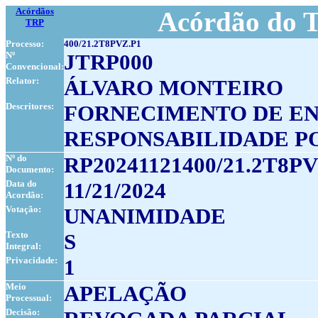
Acórdãos
Acórdão do T
TRP
Processo:
400/21.2T8PVZ.P1
Nº
JTRP000
Convencional:
Relator:
ÁLVARO MONTEIRO
Descritores:
FORNECIMENTO DE EN
RESPONSABILIDADE P
Nº do
RP20241121400/21.2T8PV
Documento:
Data do
11/21/2024
Acordão:
Votação:
UNANIMIDADE
Texto
S
Integral:
Privacidade:
1
Meio
APELAÇÃO
Processual:
Decisão: