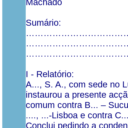
Machado
Sumário:
……………………………
……………………………
……………………………
I - Relatório:
A..., S. A., com sede no Lug
instaurou a presente acç
comum contra B... – Sucur
...., ...-Lisboa e contra C
Conclui pedindo a conden