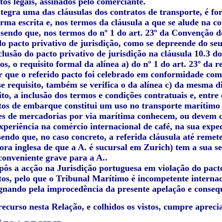
itos legais, assinados pelo comerciante.
tegra uma das cláusulas dos contratos de transporte, é for
rma escrita e, nos termos da cláusula a que se alude na co
 sendo que, nos termos do nº 1 do art. 23º da Convenção d
o pacto privativo de jurisdição, como se depreende do seu
clusão do pacto privativo de jurisdição na cláusula 10.3 
dos, o requisito formal da alínea a) do nº 1 do art. 23º da
ir que o referido pacto foi celebrado em conformidade com
e requisito, também se verifica o da alínea c) da mesma d
to, a inclusão dos termos e condições contratuais e, entre
os de embarque constitui um uso no transporte marítimo 
es de mercadorias por via marítima conhecem, ou devem 
xperiência na comércio internacional de café, na sua expe
endo que, no caso concreto, a referida cláusula até remet
ora inglesa de que a A. é sucursal em Zurich) tem a sua se
conveniente grave para a A..
pôs a acção na Jurisdição portuguesa em violação do pacto
os, pelo que o Tribunal Marítimo é incompetente internac
nando pela improcedência da presente apelação e conseq
ecurso nesta Relação, e colhidos os vistos, cumpre aprecia