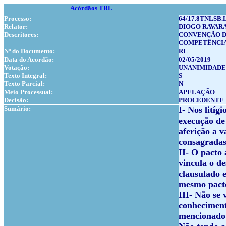
Acórdãos TRL
Processo:
64/17.8TNLSB.
Relator:
DIOGO RAVAR
Descritores:
CONVENÇÃO 
COMPETÊNCI
Nº do Documento:
RL
Data do Acordão:
02/05/2019
Votação:
UNANIMIDADE
Texto Integral:
S
Texto Parcial:
N
Meio Processual:
APELAÇÃO
Decisão:
PROCEDENTE
Sumário:
I- Nos litíg
execução de
aferição a v
consagradas
II- O pacto
vincula o de
clausulado 
mesmo pacto
III- Não se 
conheciment
mencionado 