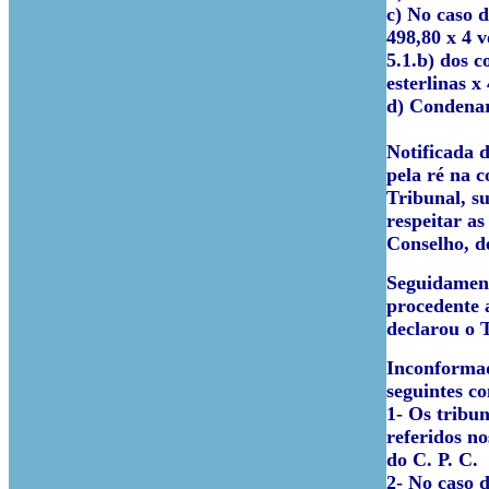
c) No caso d
498,80 x 4 
5.1.b) dos c
esterlinas x
d) Condenar
Notificada 
pela ré na 
Tribunal, su
respeitar a
Conselho, d
Seguidament
procedente 
declarou o 
Inconformad
seguintes co
1- Os tribu
referidos no
do C. P. C.
2- No caso 