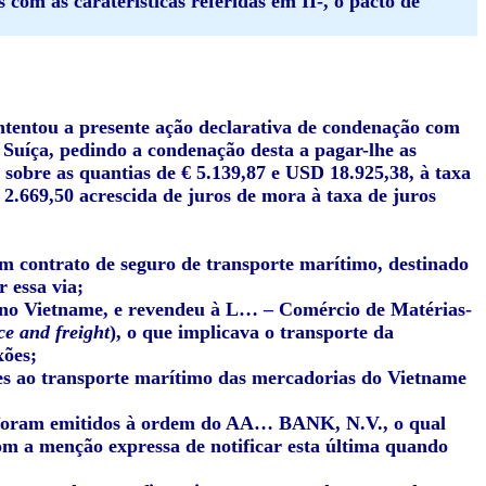
 com as caraterísticas referidas em II-, o pacto de
tentou a presente ação declarativa de condenação com
íça, pedindo a condenação desta a pagar-lhe as
 sobre as quantias de € 5.139,87 e USD 18.925,38, à taxa
 2.669,50 acrescida de juros de mora à taxa de juros
m contrato de seguro de transporte marítimo, destinado
 essa via;
o Vietname, e revendeu à L… – Comércio de Matérias-
ce and freight
), o que implicava o transporte da
xões;
ntes ao transporte marítimo das mercadorias do Vietname
ue foram emitidos à ordem do AA… BANK, N.V., o qual
om a menção expressa de notificar esta última quando