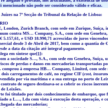
ré alegado e provado, nos articulados, a existência de usos
li mencionado não pode ser considerado válido e eficaz.
Juízes na 7ª Secção do Tribunal da Relação de Lisboa:
ÓRIO
 London, Zurich Branch, com sede em Zurique, Suíça, in
mum contra MS… Company, S.A., com sede em Genebra, Su
€ 5.157,61, e USD 18.990,71 acrescidas de juros vincendos
mercial desde 3 de Abril de 2017, bem como a quantia de €
esde a data da citação até integral pagamento.
alega em síntese que
[1]
:
com a sociedade S…, S.A., com sede em Genebra, Suíça, u
 riscos de perdas e danos em mercadorias transportadas por
A. comprou à empresa HB… Company, Limited, com sede n
 dois carregamentos de café, no regime CIF (
cost, insuran
vendida por via marítima e a sua entrega no porto de Lei
o contrato de seguro destinava-se a cobrir os riscos inere
 de Leixões.
rte foi titulado por dois conhecimentos de embarque, q
ciado a L…, Lda com vista à execução desta operação, e c
 chegada das mercadorias;