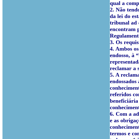
qual a comp
2. Não tendo
da lei do es
tribunal ad
encontram p
Regulamento
3. Os requis
4. Ambos os
endosso, à “
representada
reclamar a s
5. A reclam
endossados 
conheciment
referidos co
beneficiária
conheciment
6. Com a ad
e as obrigaç
conhecimento
termos e con