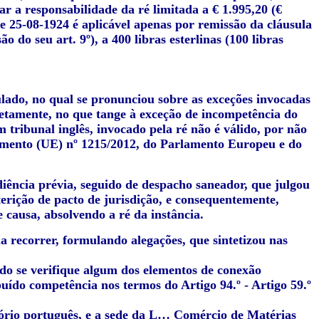
ar a responsabilidade da ré limitada a € 1.995,20 (€
e 25-08-1924 é aplicável apenas por remissão da cláusula
 do seu art. 9º), a 400 libras esterlinas (100 libras
ulado, no qual se pronunciou sobre as exceções invocadas
etamente, no que tange à exceção de incompetência do
m tribunal inglês, invocado pela ré não é válido, por não
lamento (UE) nº 1215/2012, do Parlamento Europeu e do
iência prévia, seguido de despacho saneador, que julgou
erição de pacto de jurisdição, e consequentemente,
causa, absolvendo a ré da instância.
 recorrer, formulando alegações, que sintetizou nas
do se verifique algum dos elementos de conexão
buído competência nos termos do Artigo 94.º - Artigo 59.º
itório português, e a sede da L… Comércio de Matérias