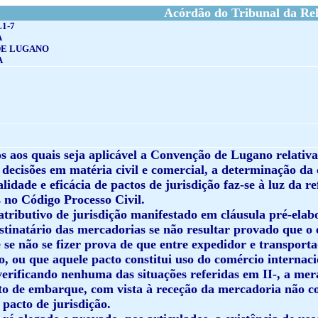
Acórdão do Tribunal da Rel
L1-7
A
DE LUGANO
A
ios aos quais seja aplicável a Convenção de Lugano relativ
 decisões em matéria civil e comercial, a determinação da
alidade e eficácia de pactos de jurisdição faz-se à luz da 
 no Código Processo Civil.
 atributivo de jurisdição manifestado em cláusula pré-el
stinatário das mercadorias se não resultar provado que o 
e se não se fizer prova de que entre expedidor e transport
, ou que aquele pacto constitui uso do comércio internaci
verificando nenhuma das situações referidas em II-, a mer
o de embarque, com vista à receção da mercadoria não co
pacto de jurisdição.