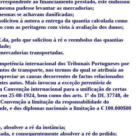
respondente ao financiamento prestado, este endossou
 mesma pudesse levantar as mercadorias;
mesmas se achavam danificadas;
olicitou à autora a entrega da quantia calculada como
o com as peritagens com vista à avaliação dos danos;
Lda, pelo que solicitou à ré o reembolso das quantias
dade;
 mercadorias transportadas.
ompetência internacional dos Tribunais Portugueses por
ntos de transporte, nos termos do qual se atribuía ao
preciar as causas decorrentes de factos relacionados
ntes autos. Mais invocou a
exceção perentória de
 da Convenção internacional para a unificação de certas
 em 25-08-1924, bem como dos arts. 1º do DL 37748, de
a Convenção a limitação da responsabilidade do
de, e dos diplomas nacionais a limitação a € 100.000$00
 absolver a ré da instância;
vada, e consequentemente absolver a ré do pedido;