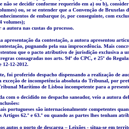
e não se decidir conforme requerido em a) ou b), consider
volumes) ou, se se entender que a Convenção de Bruxelas d
onhecimentos de embarque (e, por conseguinte, com exclusão
 4 volumes);
 a autora nas custas do processo.
da apresentação da contestação, a autora apresentou artic
contestação, pugnando pela sua improcedência. Mais concr
stentou que o pacto atributivo de jurisdição exclusiva a u
s regras consagradas nos arts. 94º do CPC, e 25º do Regu
e 12-12-2012.
e, foi proferido despacho dispensando a realização de aud
a exceção de incompetência absoluta do Tribunal, por pret
Tribunal Marítimo de Lisboa incompetente para a presente 
a com o decidido no despacho saneador, veio a autora dela
nclusões:
nais portugueses são internacionalmente competentes quan
s Artigos 62.º e 63.º ou quando as partes lhes tenham atri
dos autos o porto de descarga – Leixões - situa-se em terr