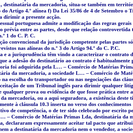
, destinatária da mercadoria, situa-se também em territór
o do Artigo 4.º alínea f) Da Lei 35/86 de 4 de Setembro o
a dirimir a presente acção.
cessual portuguesa admite a modificação das regras gerais
o prévia entre as partes, desde que relação controvertid
n.º 1 do C. P. C.
ação convencional da jurisdição competente pelas partes s
revistos nas alíneas do n.º 3 do Artigo 94.º do C. P.C.
a e a jurisprudência têm vindo a caracterizar o contrato d
ue a adesão do destinatário ao contrato é habitualmente p
oria foi adquirida pela L… – Comércio de Matérias Pr
atária da mercadoria, a sociedade L… – Comércio de Maté
o na escolha do transportador ou nas negociações das clá
aceitação de um Tribunal inglês para dirimir qualquer lit
te qualquer prova ou evidência de que fosse prática entre
 da mercadoria, ou a aqui seguradora, a existência deste t
mente à cláusula 10.3 inserta no verso dos conhecimentos 
tivo de competência, o de ter sido celebrado por escrito pe
… – Comércio de Matérias Primas Lda, destinatária da 
sta, declararam expressamente aceitar tal pacto que atrib
nem a destinatária da mercadoria nem o vendedor, a soci