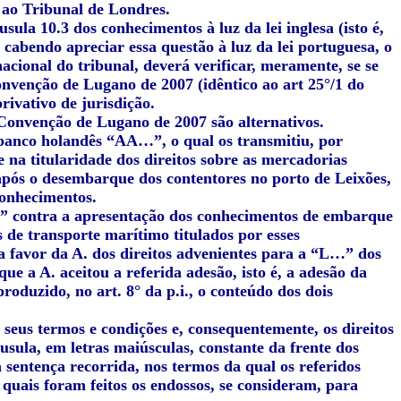
 ao Tribunal de Londres.
sula 10.3 dos conhecimentos à luz da lei inglesa (isto é,
 cabendo apreciar essa questão à luz da lei portuguesa, o
cional do tribunal, deverá verificar, meramente, se se
onvenção de Lugano de 2007 (idêntico ao art 25°/1 do
ivativo de jurisdição.
da Convenção de Lugano de 2007 são alternativos.
anco holandês “AA…”, o qual os transmitiu, por
e na titularidade dos direitos sobre as mercadorias
, após o desembarque dos contentores no porto de Leixões,
conhecimentos.
…” contra a apresentação dos conhecimentos de embarque
 de transporte marítimo titulados por esses
a favor da A. dos direitos advenientes para a “L…” dos
que a A. aceitou a referida adesão, isto é, a adesão da
roduzido, no art. 8° da p.i., o conteúdo dos dois
 seus termos e condições e, consequentemente, os direitos
usula, em letras maiúsculas, constante da frente dos
 sentença recorrida, nos termos da qual os referidos
 quais foram feitos os endossos, se consideram, para