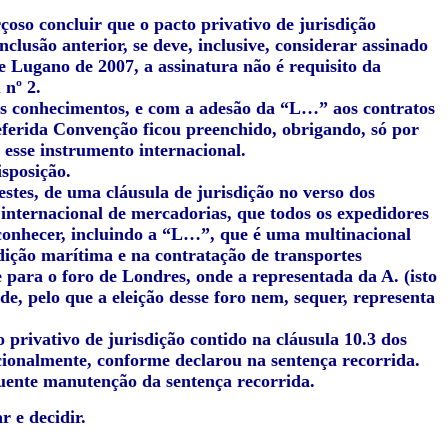
çoso concluir que o pacto privativo de jurisdição
nclusão anterior, se deve, inclusive, considerar assinado
e Lugano de 2007, a assinatura não é requisito da
 nº 2.
dos conhecimentos, e com a adesão da “L…” aos contratos
 referida Convenção ficou preenchido, obrigando, só por
 esse instrumento internacional.
isposição.
 estes, de uma cláusula de jurisdição no verso dos
internacional de mercadorias, que todos os expedidores
conhecer, incluindo a “L…”, que é uma multinacional
dição marítima e na contratação de transportes
e para o foro de Londres, onde a representada da A. (isto
de, pelo que a eleição desse foro nem, sequer, representa
 privativo de jurisdição contido na cláusula 10.3 dos
ionalmente, conforme declarou na sentença recorrida.
uente manutenção da sentença recorrida.
r e decidir.