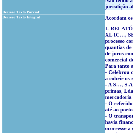
Não tendo a 
jurisdição a
Decisão Texto Parcial:
Decisão Texto Integral:
Acordam os 
I- RELAT
XL IC…, SE,
processo co
quantias de 
de juros co
comercial d
Para tanto 
- Celebrou 
a cobrir os
- A S…, S.
primas, Lda
mercadoria 
- O referid
até ao porto
- O transpo
havia finan
ocorresse a