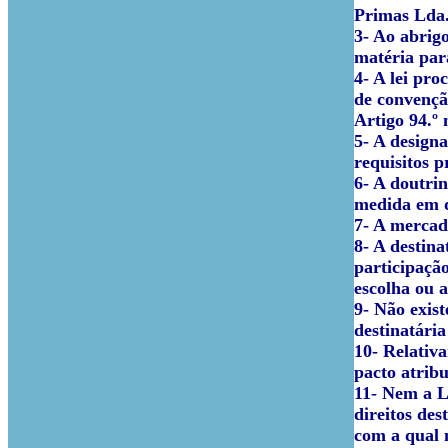
Primas Lda.
3- Ao abrig
matéria par
4- A lei pro
de convençã
Artigo 94.º 
5- A design
requisitos p
6- A doutrin
medida em q
7- A mercad
8- A destin
participaçã
escolha ou 
9- Não exis
destinatária
10- Relativa
pacto atribu
11- Nem a L
direitos de
com a qual 