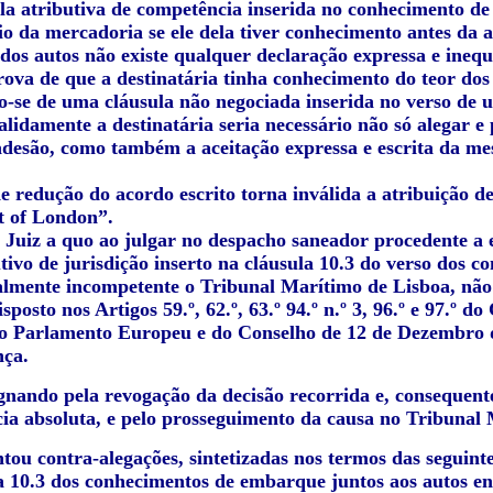
ula atributiva de competência inserida no conhecimento de
io da mercadoria se ele dela tiver conhecimento antes da a
dos autos não existe qualquer declaração expressa e inequí
rova de que a destinatária tinha conhecimento do teor do
o-se de uma cláusula não negociada inserida no verso d
validamente a destinatária seria necessário não só alegar 
adesão, como também a aceitação expressa e escrita da m
 de redução do acordo escrito torna inválida a atribuição
t of London”.
Juiz a quo ao julgar no despacho saneador procedente a e
utivo de jurisdição inserto na cláusula 10.3 do verso dos
almente incompetente o Tribunal Marítimo de Lisboa, não
isposto nos Artigos 59.º, 62.º, 63.º 94.º n.º 3, 96.º e 97.º d
o Parlamento Europeu e do Conselho de 12 de Dezembro 
nça.
nando pela revogação da decisão recorrida e, consequente
ia absoluta, e pelo prosseguimento da causa no Tribunal 
tou contra-alegações, sintetizadas nos termos das seguint
la 10.3 dos conhecimentos de embarque juntos aos autos en