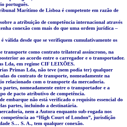
io português.
 Tribunal Marítimo de Lisboa é competente em razão de
 sobre a atribuição de competência internacional através
a tenha conexão com mais do que uma ordem jurídica –
ó é válida desde que se verifiquem cumulativamente os
e transporte como contrato trilateral assíncrono, na
osterior ao acordo entre o carregador e o transportador.
imas Lda, em regime CIF LEIXÕES.
rias Primas Lda, não teve (nem podia ter) qualquer
usulas do contrato de transporte, nomeadamente na
ígio relacionado com o transporte da mercadoria.
 as partes, nomeadamente entre o transportador e a
ipo de pacto atributivo de competência.
de embarque não está verificado o requisito essencial do
las partes, incluindo a destinatária.
mercadoria, nem a Autora enquanto sub-rogada nos
ui competência ao “High Court of London”, jurisdição
edade S… S. A., tem qualquer conexão.