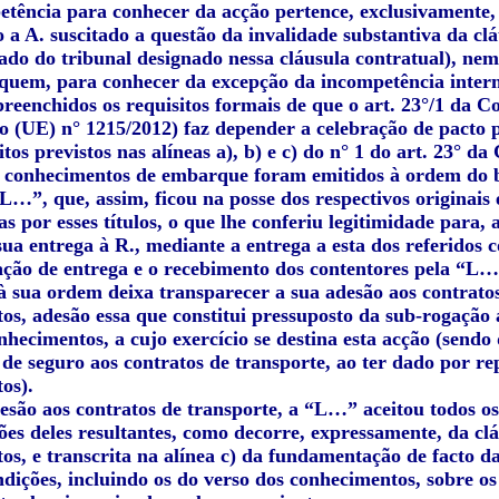
etência para conhecer da acção pertence, exclusivamente,
 a A. suscitado a questão da invalidade substantiva da cláu
tado do tribunal designado nessa cláusula contratual), nem
 quem, para conhecer da excepção da incompetência interna
reenchidos os requisitos formais de que o art. 23°/1 da C
 (UE) n° 1215/2012) faz depender a celebração de pacto pr
itos previstos nas alíneas a), b) e c) do n° 1 do art. 23° 
 conhecimentos de embarque foram emitidos à ordem do b
L…”, que, assim, ficou na posse dos respectivos originais 
s por esses títulos, o que lhe conferiu legitimidade para
ua entrega à R., mediante a entrega a esta dos referidos 
ação de entrega e o recebimento dos contentores pela “L
à sua ordem deixa transparecer a sua adesão aos contratos
os, adesão essa que constitui pressuposto da sub-rogação 
nhecimentos, a cujo exercício se destina esta acção (sendo 
 de seguro aos contratos de transporte, ao ter dado por rep
os).
esão aos contratos de transporte, a “L…” aceitou todos os
ões deles resultantes, como decorre, expressamente, da clá
s, e transcrita na alínea c) da fundamentação de facto da
dições, incluindo os do verso dos conhecimentos, sobre os