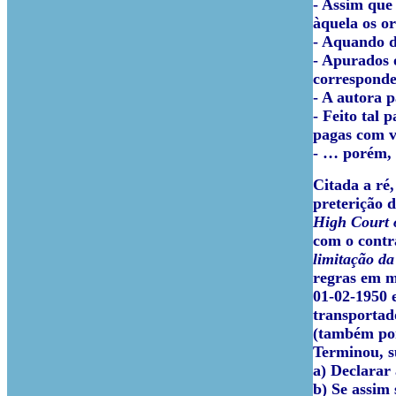
- Assim que
àquela os o
- Aquando d
- Apurados 
corresponde
- A autora p
- Feito tal 
pagas com v
- … porém, 
Citada a ré
preterição d
High Court 
com o contr
limitação da
regras em m
01-02-1950 
transportad
(também por
Terminou, s
a) Declarar 
b) Se assim