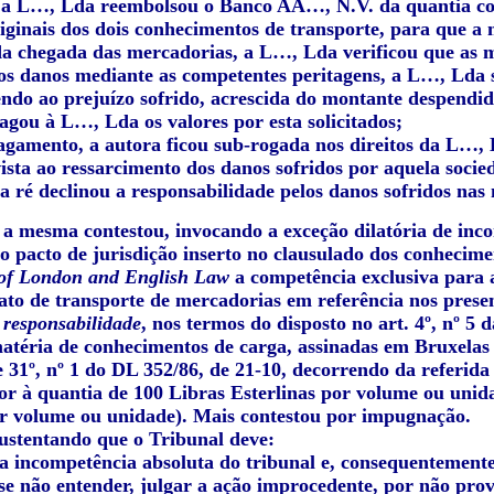
 a L…, Lda reembolsou o Banco AA…, N.V. da quantia cor
riginais dos dois conhecimentos de transporte, para que a
a chegada das mercadorias, a L…, Lda verificou que as 
os danos mediante as competentes peritagens, a L…, Lda s
ndo ao prejuízo sofrido, acrescida do montante despendid
agou à L…, Lda os valores por esta solicitados;
pagamento, a autora ficou sub-rogada nos direitos da L…, 
ista ao ressarcimento dos danos sofridos por aquela socie
a ré declinou a responsabilidade pelos danos sofridos nas
, a mesma contestou, invocando a exceção dilatória de inc
o pacto de jurisdição inserto no clausulado dos conhecime
of London and English Law
a competência exclusiva para a
ato de transporte de mercadorias em referência nos prese
 responsabilidade
, nos termos do disposto no art. 4º, nº 5
atéria de conhecimentos de carga, assinadas em Bruxelas
e 31º, nº 1 do DL 352/86, de 21-10, decorrendo da referid
or à quantia de 100 Libras Esterlinas por volume ou unida
 volume ou unidade). Mais contestou por impugnação.
ustentando que o Tribunal deve:
a incompetência absoluta do tribunal e, consequentemente,
 se não entender, julgar a ação improcedente, por não pro