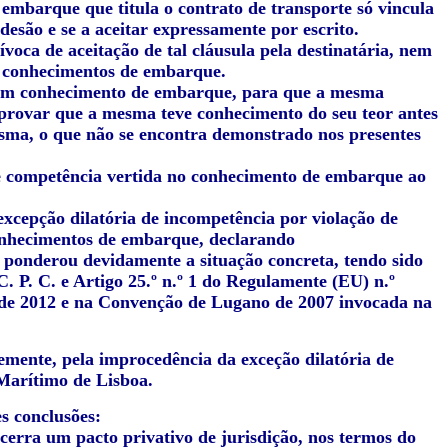
 embarque que titula o contrato de transporte só vincula
desão e se a aceitar expressamente por escrito.
voca de aceitação de tal cláusula pela destinatária, nem
s conhecimentos de embarque.
e um conhecimento de embarque, para que a mesma
e provar que a mesma teve conhecimento do seu teor antes
esma, o que não se encontra demonstrado nos presentes
 de competência vertida no conhecimento de embarque ao
xcepção dilatória de incompetência por violação de
 conhecimentos de embarque, declarando
 ponderou devidamente a situação concreta, tendo sido
o C. P. C. e Artigo 25.º n.º 1 do Regulamente (EU) n.º
de 2012 e na Convenção de Lugano de 2007 invocada na
mente, pela improcedência da exceção dilatória de
Marítimo de Lisboa.
es conclusões:
cerra um pacto privativo de jurisdição, nos termos do