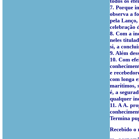
todos os efe
7. Porque in
observa a fo
pela Lanço,
celebração d
8. Com a in
neles titula
si, a conclu
9. Além dess
10. Com efei
conheciment
e recebedor
com longa e
marítimos, s
é, a segurad
qualquer in
11. A A. pro
conheciment
Termina pug
Recebido o r