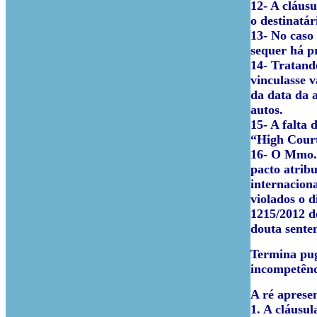
12- A cláus
o destinatár
13- No caso 
sequer há p
14- Tratand
vinculasse 
da data da 
autos.
15- A falta
“High Cour
16- O Mmo. 
pacto atrib
internacion
violados o d
1215/2012 d
douta sente
Termina pug
incompetênc
A ré apresen
1. A cláusu