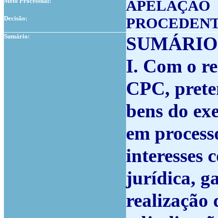
Meio Processual:
APELAÇÃO
Decisão:
PROCEDEN
Sumário:
SUMÁRIO (a
I. Com o re
CPC, prete
bens do ex
em processo
interesses 
jurídica, g
realização