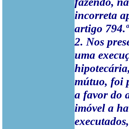
fazendo, na
incorreta a
artigo 794.
2. Nos pres
uma execuç
hipotecária
mútuo, foi
a favor do 
imóvel a h
executados,