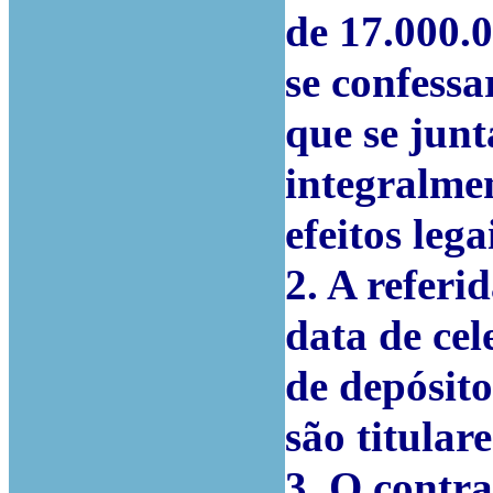
de 17.000.0
se confess
que se junt
integralme
efeitos lega
2. A referi
data de cel
de depósit
são titular
3. O contra