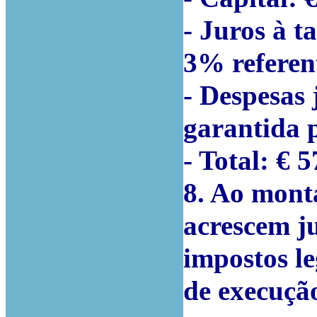
- Juros à t
3% referen
- Despesas 
garantida p
- Total: € 
8. Ao monta
acrescem j
impostos le
de execução