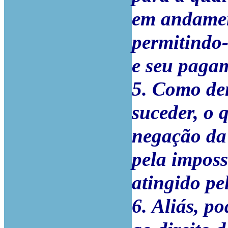
em andamen
permitindo-
e seu paga
5. Como dem
suceder, o 
negação da
pela imposs
atingido pe
6. Aliás, p