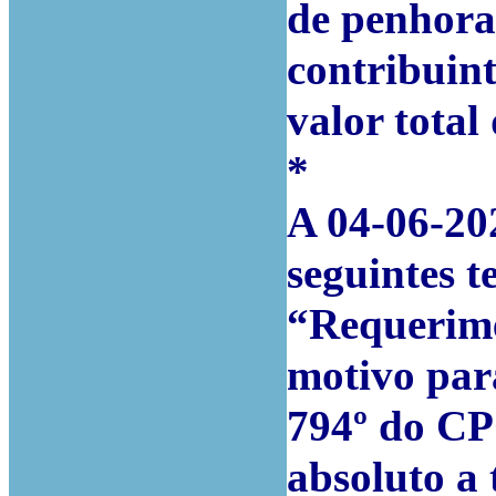
de penhora
contribuin
valor total
*
A 04-06-202
seguintes t
“Requerime
motivo para
794º do CP
absoluto a 