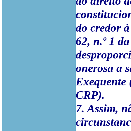
ao direito 
constitucio
do credor à 
62, n.º 1 d
desproporci
onerosa a s
Exequente (
CRP).
7. Assim, nã
circunstanci