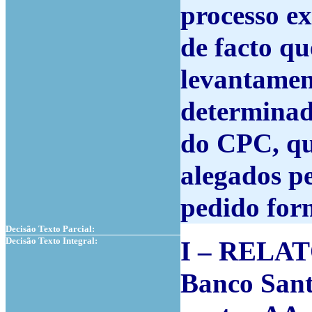
processo ex
de facto q
levantamen
determinada
do CPC, qu
alegados p
pedido for
Decisão Texto Parcial:
Decisão Texto Integral:
I – RELA
Banco Sant