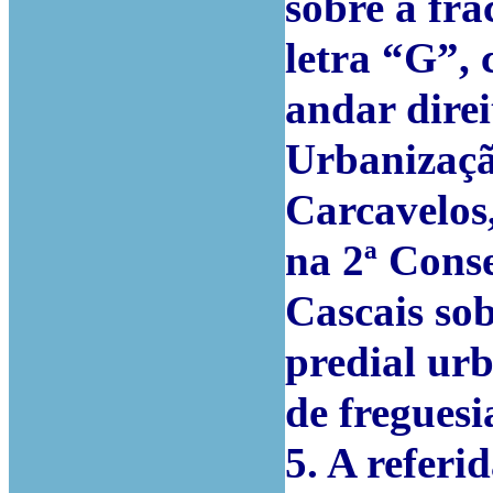
sobre a fr
letra “G”,
andar direi
Urbanizaçã
Carcavelos,
na 2ª Conse
Cascais sob 
predial urb
de freguesi
5. A referi