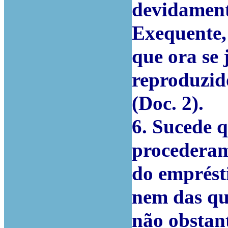
devidament
Exequente,
que ora se 
reproduzido
(Doc. 2).
6. Sucede 
procederam
do emprést
nem das qu
não obstant