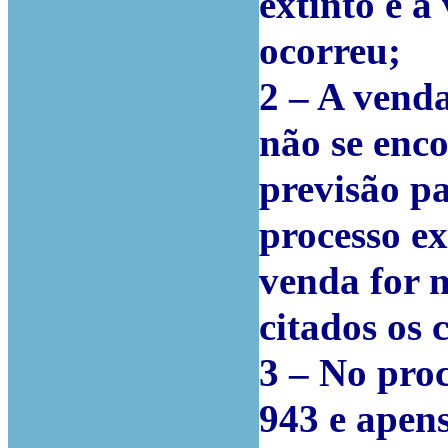
extinto e 
ocorreu;
2 – A vend
não se enc
previsão p
processo ex
venda for 
citados os 
3 – No proc
943 e apen