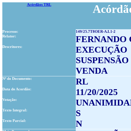
Acórdãos TRL
Acórdão
Processo:
149/25.7T8OER-A.L1-2
Relator:
FERNANDO 
Descritores:
EXECUÇÃO
SUSPENSÃO
VENDA
Nº do Documento:
RL
Data do Acordão:
11/20/2025
Votação:
UNANIMIDA
Texto Integral:
S
Texto Parcial:
N