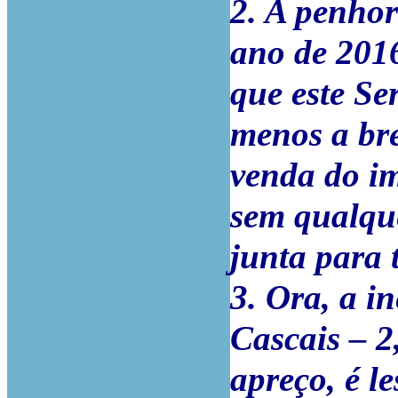
2. A penho
ano de 2016
que este Se
menos a bre
venda do im
sem qualque
junta para t
3. Ora, a i
Cascais – 2
apreço, é le