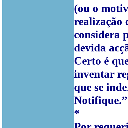
(ou o moti
realização 
considera 
devida acç
Certo é qu
inventar re
que se inde
Notifique.”
*
Por requer