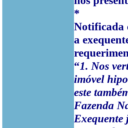
nos present
*
Notificada
a exequent
requerimen
“
1. Nos ver
imóvel hipo
este també
Fazenda Na
Exequente j