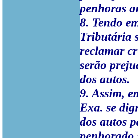
penhoras an
8. Tendo e
Tributária 
reclamar cr
serão prej
dos autos.
9. Assim, e
Exa. se dig
dos autos p
penhorado.