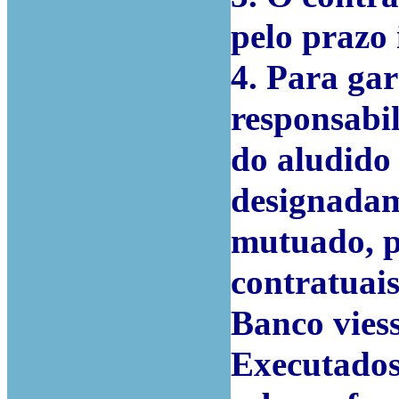
pelo prazo i
4. Para gar
responsabi
do aludido
designadam
mutuado, p
contratuai
Banco viess
Executados,