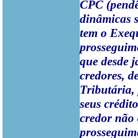
CPC (pendê
dinâmicas 
tem o Exequ
prosseguime
que desde j
credores, 
Tributária,
seus crédit
credor não 
prosseguime