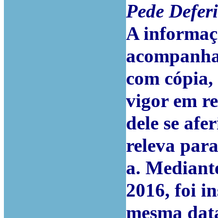
Pede Defer
A informaç
acompanhad
com cópia, 
vigor em r
dele se afe
releva para
a. Mediant
2016, foi i
mesma data