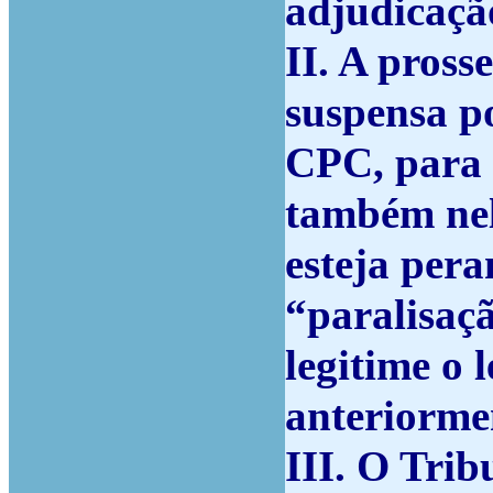
adjudicaçã
II. A pross
suspensa po
CPC, para 
também nel
esteja pera
“paralisaçã
legitime o
anteriorme
III. O Trib