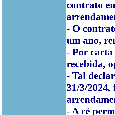
contrato e
arrendamen
- O contrat
um ano, re
- Por carta
recebida, o
- Tal decla
31/3/2024
,
arrendame
- A ré per