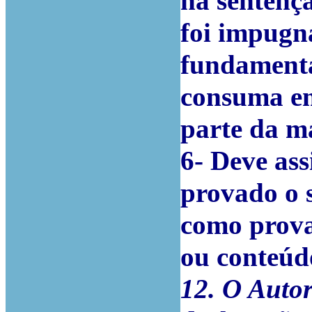
na sentenç
foi impugna
fundamenta
consuma em
parte da ma
6-
Deve ass
provado o s
como prova
ou conteúd
12. O Autor