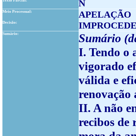
Texto Parcial:
N
Meio Processual:
APELAÇÃO
Decisão:
IMPROCED
Sumário:
Sumário
(
d
I. Tendo o
vigorado ef
válida e ef
renovação 
II. A não 
recibos de 