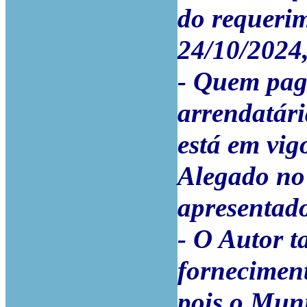
do requeri
24/10/2024
- Quem paga
arrendatári
está em vig
Alegado no 
apresentad
- O Autor t
fornecimen
pois o Muni