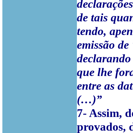
declaraçõe
de tais qua
tendo, apen
emissão de 
declarando
que lhe for
entre as da
(…)”
7-
Assim, d
provados, d