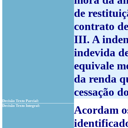
mora da an
de restitui
contrato d
III. A inde
indevida de
equivale m
da renda q
cessação do
Decisão Texto Parcial:
Decisão Texto Integral:
Acordam o
identificad