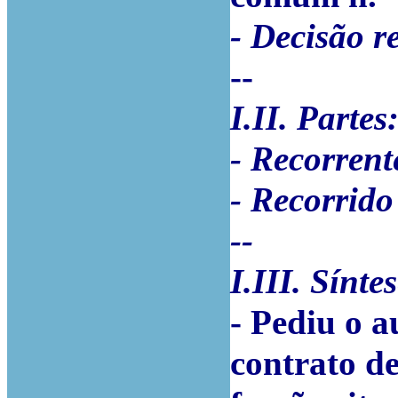
- Decisão r
--
I.II. Partes
- Recorrent
- Recorrido
--
I.III. Sínte
- Pediu o a
contrato d