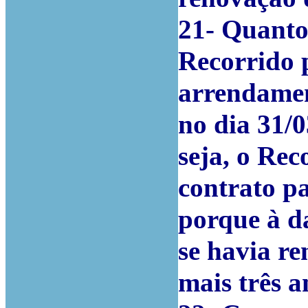
21- Quant
Recorrido 
arrendamen
no dia 31/
seja, o Rec
contrato pa
porque à da
se havia r
mais três a