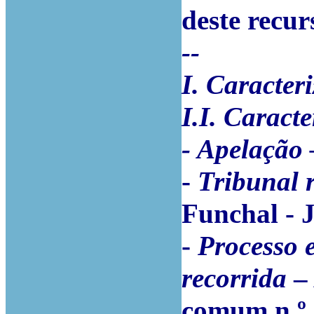
deste recur
--
I. Caracter
I.I. Caracte
- Apelação
-
Tribunal 
Funchal - J
-
Processo e
recorrida
– 
comum n.º