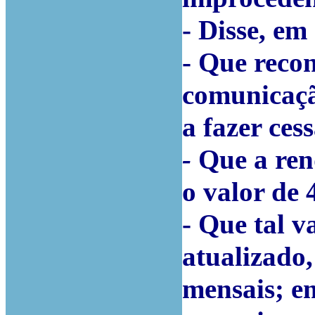
- Disse, em 
- Que recon
comunicaçã
a fazer ces
-
Que a ren
o valor de 
-
Que tal v
atualizado,
mensais; e