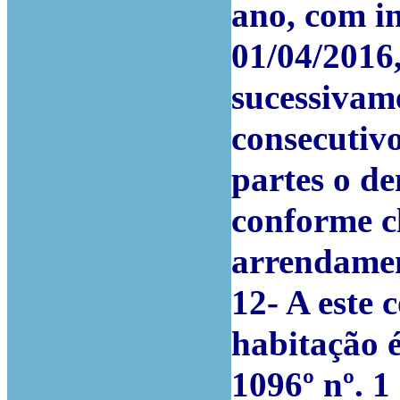
ano, com i
01/04/2016
sucessivam
consecutiv
partes o de
conforme cl
arrendament
12- A este
habitação é
1096º nº. 1