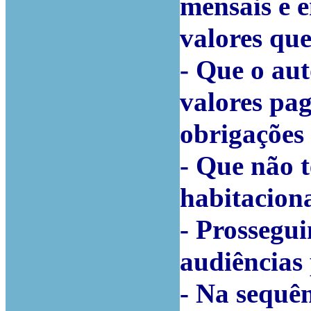
mensais e 
valores qu
- Que o au
valores pa
obrigações 
- Que não t
habitacion
- Prossegui
audiências 
- Na sequên