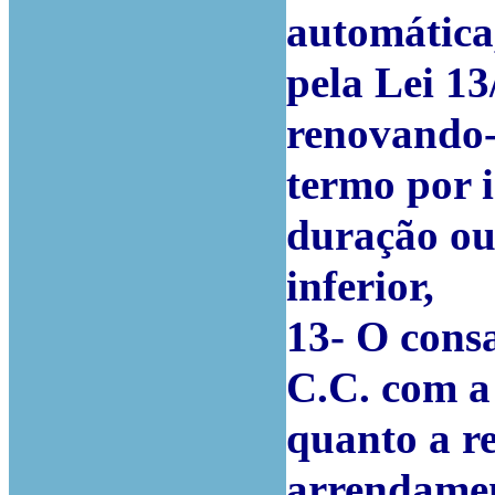
automática
pela Lei 13
renovando-
termo por i
duração ou 
inferior,
13- O consa
C.C. com a 
quanto a r
arrendamen