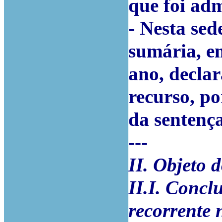
que foi ad
- Nesta sed
sumária, em
ano, declar
recurso, po
da sentença
---
II. Objeto 
II.I. Concl
recorrente 