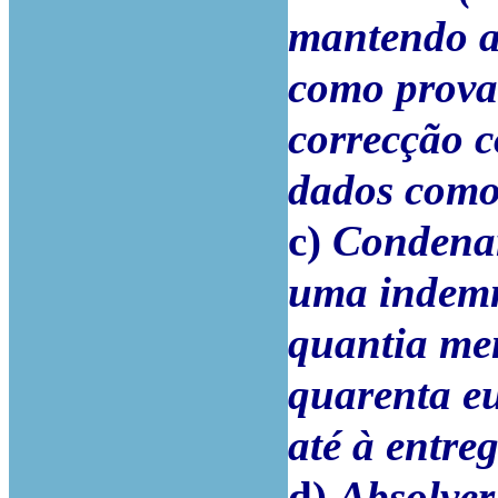
mantendo a
como prova
correcção c
dados como
c)
Condenar 
uma indemn
quantia men
quarenta eu
até à entre
d)
Absolver