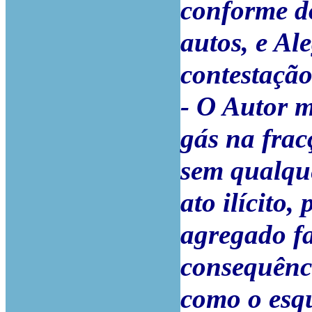
conforme do
autos, e Al
contestação
- O Autor 
gás na frac
sem qualque
ato ilícito,
agregado fa
consequênci
como o esqu