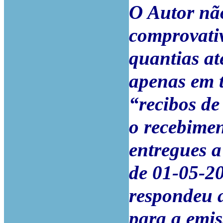
O Autor não
comprovativ
quantias at
apenas em t
“recibos de
o recebime
entregues a 
de 01-05-2
respondeu a
para a emis