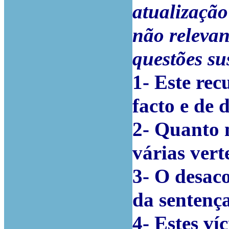
atualização
não relevan
questões su
1- Este rec
facto e de di
2- Quanto m
várias verte
3- O desac
da sentença 
4-
Estes ví