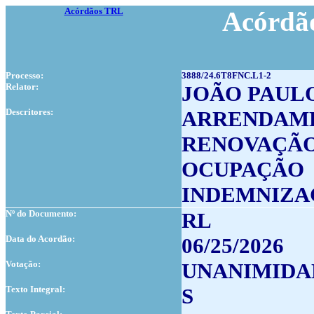
Acórdãos TRL
Acórdão
Processo:
3888/24.6T8FNC.L1-2
Relator:
JOÃO PAUL
Descritores:
ARRENDAME
RENOVAÇÃ
OCUPAÇÃO
INDEMNIZA
Nº do Documento:
RL
Data do Acordão:
06/25/2026
Votação:
UNANIMIDA
Texto Integral:
S