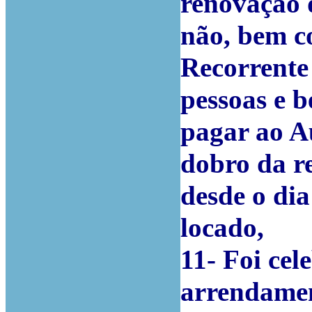
renovação d
não, bem c
Recorrente 
pessoas e b
pagar ao A
dobro da re
desde o dia
locado,
11- Foi cel
arrendamen