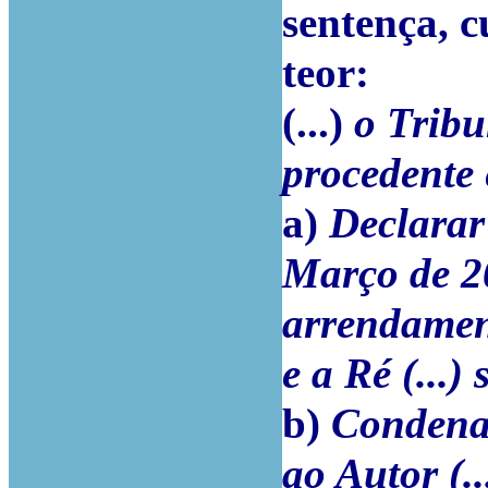
sentença, c
teor:
(...)
o Tribu
procedente 
a)
Declarar
Março de 20
arrendament
e a Ré (...) 
b)
Condenar 
ao Autor (..