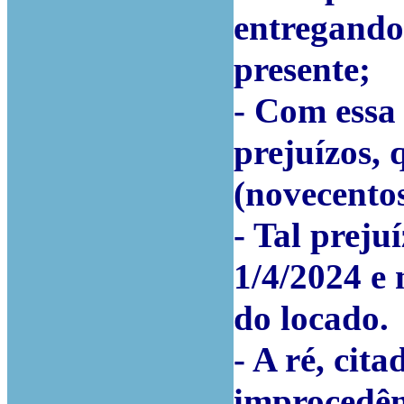
entregando
presente;
- Com essa
prejuízos,
(novecento
- Tal preju
1/4/2024 e 
do locado.
- A ré, cit
improcedênc