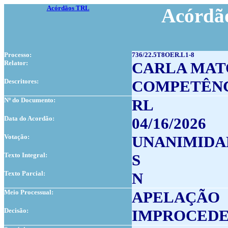
Acórdãos TRL
Acórdão
Processo:
736/22.5T8OER.L1-8
Relator:
CARLA MAT
Descritores:
COMPETÊNC
Nº do Documento:
RL
Data do Acordão:
04/16/2026
Votação:
UNANIMIDA
Texto Integral:
S
Texto Parcial:
N
Meio Processual:
APELAÇÃO
Decisão:
IMPROCED