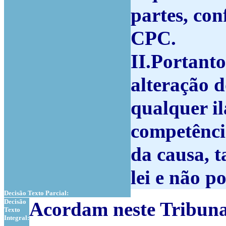
partes, con
CPC.
II.Portant
alteração d
qualquer il
competênci
da causa, t
lei e não p
Decisão Texto Parcial:
Decisão
Acordam neste Tribuna
Texto
Integral: