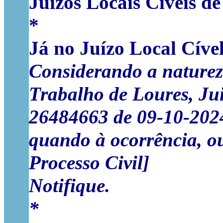
Juízos Locais Cíveis de
*
Já no Juízo Local Cíve
Considerando a natureza
Trabalho de Loures, Jui
26484663 de 09-10-2024,
quando à ocorrência, ou 
Processo Civil]
Notifique.
*