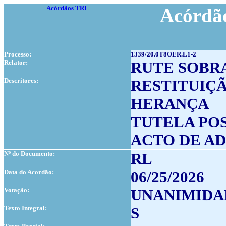
Acórdãos TRL
Acórdão
Processo:
1339/20.0T8OER.L1-2
Relator:
RUTE SOBR
Descritores:
RESTITUIÇÃ
HERANÇA
TUTELA PO
ACTO DE A
Nº do Documento:
RL
Data do Acordão:
06/25/2026
Votação:
UNANIMIDA
Texto Integral:
S