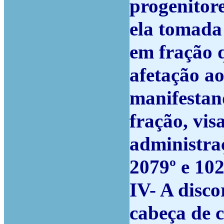
progenitor
ela tomada
em fração 
afetação a
manifestan
fração, vis
administraç
2079º e 102
IV- A disco
cabeça de c