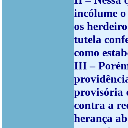
II – Nessa
incólume o
os herdeiro
tutela conf
como estabe
III – Poré
providência
provisória
contra a re
herança abe