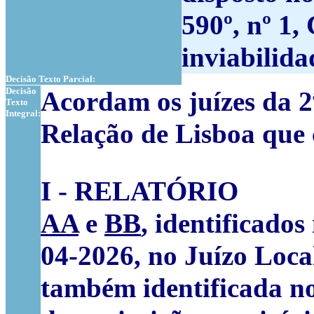
590º, nº 1,
inviabilida
Decisão Texto Parcial:
Decisão
Acordam os juízes da 2ª
Texto
Integral:
Relação de Lisboa que 
I - RELATÓRIO
AA
e
BB
, identificado
04-2026, no Juízo Loca
também identificada no