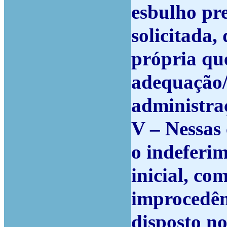
esbulho pr
solicitada,
própria que
adequação/
administra
V – Nessas
o indeferi
inicial, co
improcedên
disposto nos