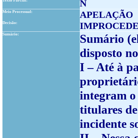
Texto Parcial:
N
Meio Processual:
APELAÇÃO
Decisão:
IMPROCED
Sumário:
Sumário
(e
disposto no
I – Até à p
proprietári
integram o
titulares d
incidente 